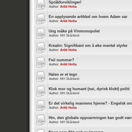
Språkforviklinger!
Author:
Arild Holta
En opplysende artikkel om hvem Adam var
Author:
Arild Holta
Ung måke på Vinmonopolet
Author:
MH Skånland
Kreatin: Signifikant om å øke mental styrke
Author:
Arild Holta
Feil nummer?
Author:
Arild Holta
Halen er et tegn
Author:
MH Skånland
Klok mor og humant (nei, dyrisk klokt) politi
Author:
MH Skånland
Er det virkelig mannens hjerne? - Engelsk or
Author:
Arild Holta
Hm, den globale oppvarmingen kan godt være 
Author:
MH Skånland