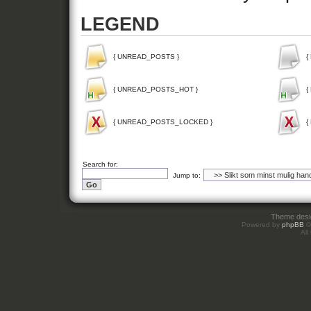
LEGEND
{ UNREAD_POSTS }
{
{ UNREAD_POSTS_HOT }
{
{ UNREAD_POSTS_LOCKED }
{
Search for:
Jump to:
Theme des
Powered by
phpBB
©
All