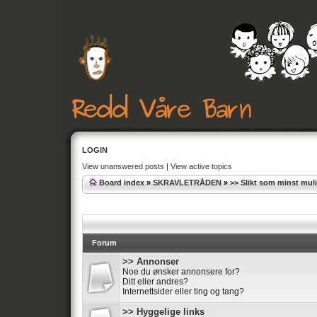
LOGIN
View unanswered posts
|
View active topics
Board index
»
SKRAVLETRÅDEN
»
>> Slikt som minst muli
Forum
>> Annonser
Noe du ønsker annonsere for?
Ditt eller andres?
Internettsider eller ting og tang?
>> Hyggelige links