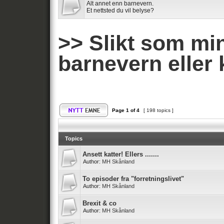
Alt annet enn barnevern.
Et nettsted du vil belyse?
>> Slikt som mi
barnevern eller 
Page
1
of
4
[ 198 topics ]
Topics
Ansett katter! Ellers .......
Author:
MH Skånland
To episoder fra "forretningslivet"
Author:
MH Skånland
Brexit & co
Author:
MH Skånland