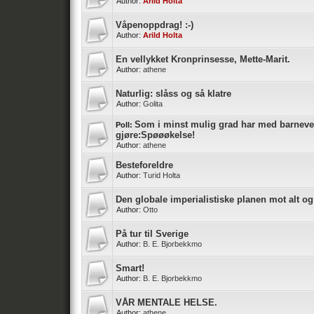
Author:
Arild Holta
Våpenoppdrag! :-)
Author:
Arild Holta
En vellykket Kronprinsesse, Mette-Marit.
Author:
athene
Naturlig: slåss og så klatre
Author:
Golita
Som i minst mulig grad har med barneve
Poll:
gjøre:Spøøøkelse!
Author:
athene
Besteforeldre
Author:
Turid Holta
Den globale imperialistiske planen mot alt og
Author:
Otto
På tur til Sverige
Author:
B. E. Bjorbekkmo
Smart!
Author:
B. E. Bjorbekkmo
VÅR MENTALE HELSE.
Author:
athene