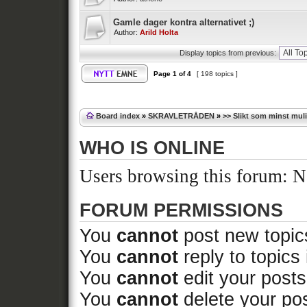
Gamle dager kontra alternativet ;)
Author:
Arild Holta
Display topics from previous:
Page
1
of
4
[ 198 topics ]
Board index
»
SKRAVLETRÅDEN
»
>> Slikt som minst muli
WHO IS ONLINE
Users browsing this forum: No
FORUM PERMISSIONS
You
cannot
post new topics
You
cannot
reply to topics 
You
cannot
edit your posts
You
cannot
delete your pos