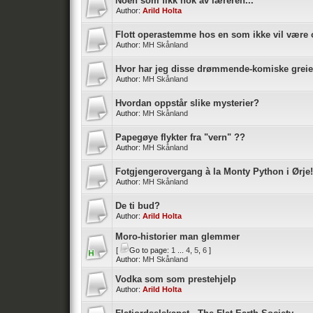
Noen som fikk nok av læreren...
Author:
Arild Holta
Flott operastemme hos en som ikke vil være 
Author:
MH Skånland
Hvor har jeg disse drømmende-komiske greie
Author:
MH Skånland
Hvordan oppstår slike mysterier?
Author:
MH Skånland
Papegøye flykter fra "vern" ??
Author:
MH Skånland
Fotgjengerovergang à la Monty Python i Ørje!
Author:
MH Skånland
De ti bud?
Author:
Arild Holta
Moro-historier man glemmer
[
Go to page:
1
...
4
,
5
,
6
]
Author:
MH Skånland
Vodka som som prestehjelp
Author:
Arild Holta