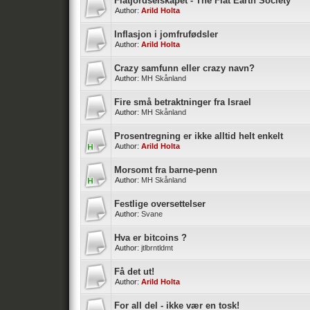
Flatjordselskapet - The Flat Earth Society
Author:
Arild Holta
Inflasjon i jomfrufødsler
Author:
Arild Holta
Crazy samfunn eller crazy navn?
Author:
MH Skånland
Fire små betraktninger fra Israel
Author:
MH Skånland
Prosentregning er ikke alltid helt enkelt
Author:
Arild Holta
Morsomt fra barne-penn
Author:
MH Skånland
Festlige oversettelser
Author:
Svane
Hva er bitcoins ?
Author:
jtlbrntldmt
Få det ut!
Author:
Arild Holta
For all del - ikke vær en tosk!