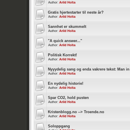
Author:
Arild Holta
Gratis hjertestarter til neste år?
Author:
Arild Holta
Sannhet er skummelt
Author:
Arild Holta
"A quick answer..."
Author:
Arild Holta
Politisk Korrekt!
Author:
Arild Holta
Nyyydelig sang og enda vakrere tekst: Man in
Author:
Arild Holta
En nydelig historie!
Author:
Arild Holta
Spar CO2, hold pusten
Author:
Arild Holta
Kristenblogg.no --> Troende.no
Author:
Arild Holta
Soloppgang