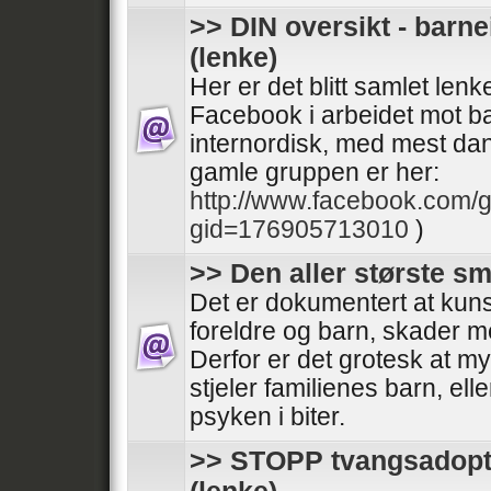
>> DIN oversikt - barn
(lenke)
Her er det blitt samlet lenk
Facebook i arbeidet mot b
internordisk, med mest da
gamle gruppen er her:
http://www.facebook.com/
gid=176905713010
)
>> Den aller største sme
Det er dokumentert at kuns
foreldre og barn, skader m
Derfor er det grotesk at 
stjeler familienes barn, ell
psyken i biter.
>> STOPP tvangsadopte