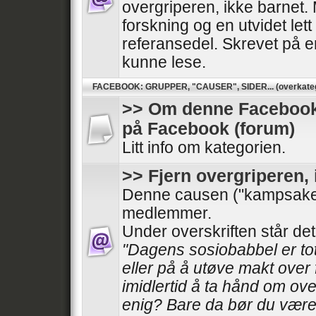
overgriperen, ikke barnet. 
forskning og en utvidet lett
referansedel. Skrevet på en
kunne lese.
FACEBOOK: GRUPPER, "CAUSER", SIDER... (overkateg
>> Om denne Facebook-
på Facebook (forum)
Litt info om kategorien.
>> Fjern overgriperen, 
Denne causen ("kampsake
medlemmer.
Under overskriften står det
"Dagens sosiobabbel er tota
eller på å utøve makt over f
imidlertid å ta hånd om ove
enig? Bare da bør du være