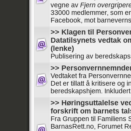
vegne av
Fjern overgripere
33000 medlemmer, som er 
Facebook, mot barneverns
>> Klagen til Personv
Datatilsynets vedtak 
(lenke)
Publisering av beredskaps
>> Personvernnemndens
Vedtaket fra Personvernne
Det er tillatt å kritisere o
beredskapshjem. Inkludert
>> Høringsuttalelse ve
forskrift om barnets ta
Fra Gruppen til Familiens 
BarnasRett.no, Forumet R