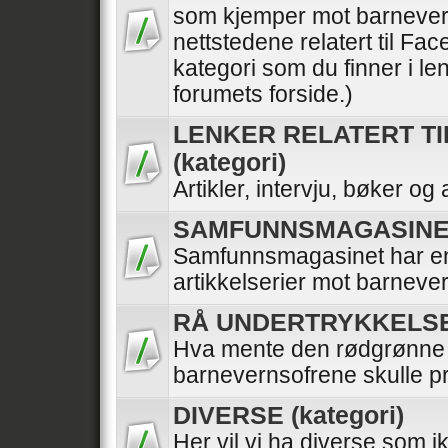
som kjemper mot barnevern
nettstedene relatert til Fa
kategori som du finner i l
forumets forside.)
LENKER RELATERT TI
(kategori)
Artikler, intervju, bøker o
SAMFUNNSMAGASINET 
Samfunnsmagasinet har en 
artikkelserier mot barneve
RÅ UNDERTRYKKELSE (
Hva mente den rødgrønne 
barnevernsofrene skulle p
DIVERSE (kategori)
Her vil vi ha diverse som i