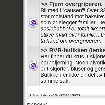
>> Fjern overgriperen, 
Bli med i "causen"! Over 
stor motstand mot bakstrev
som ødelegger familier. De
sosiobabbel er totalt fiksert
utøve makt over familier. Det
ta hånd om overgriperen.
>> RVB-butikken (lenke
Her finner du krus, t-skjor
barnefjerning. Noen alvor
er t-skjorter, bluser og gens
Butikken er ikke en del av
samme sak.
Board index
»
NOEN VIKTIGE LENKER
WHO IS ONLINE