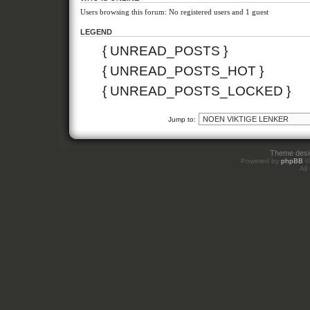
Users browsing this forum: No registered users and 1 guest
LEGEND
{ UNREAD_POSTS }
{ UNREAD_POSTS_HOT }
{ UNREAD_POSTS_LOCKED }
Jump to:
Theme des
Powered by
phpBB
©
All