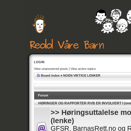
LOGIN
View unanswered posts
|
View active topics
Board index
»
NOEN VIKTIGE LENKER
Forum
HØRINGER OG RAPPORTER RVB ER INVOLVERT I (over
>> Høringsuttalelse mo
(lenke)
GFSR, BarnasRett.no og R