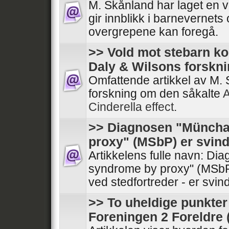
M. Skånland har laget en vik
gir innblikk i barnevernets
overgrepene kan foregå.
>> Vold mot stebarn ko
Daly & Wilsons forskni
Omfattende artikkel av M
forskning om den såkalte
A
Cinderella effect
.
>> Diagnosen "Münch
proxy" (MSbP) er svind
Artikkelens fulle navn: D
syndrome by proxy" (MSb
ved stedfortreder - er svin
>> To uheldige punkter 
Foreningen 2 Foreldre (