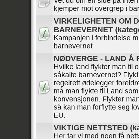
Vet du om en side på intern
kjemper mot overgrep i ba
VIRKELIGHETEN OM 
BARNEVERNET (katego
Kampanjen i forbindelse 
barnevernet
NØDVERGE - LAND Å FL
Hvilke land flykter man til
såkalte barnevernet? Flykt
regelrett ødelegger foreldr
må man flykte til Land so
konvensjonen. Flykter man 
så kan man forflytte seg lo
EU.
VIKTIGE NETTSTED (ka
Her tar vi med noen få nett