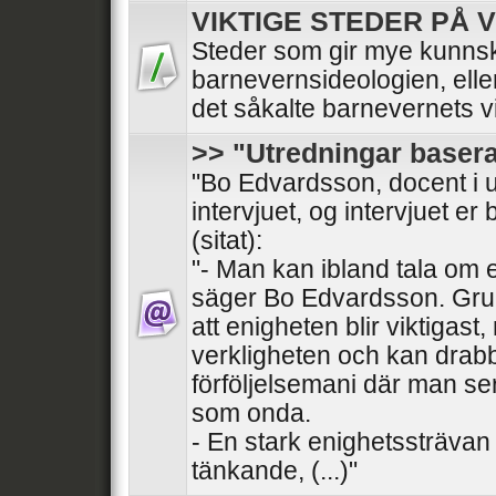
VIKTIGE STEDER PÅ V
Steder som gir mye kunn
barnevernsideologien, ell
det såkalte barnevernets v
>> "Utredningar basera
"Bo Edvardsson, docent i 
intervjuet, og intervjuet er 
(sitat):
"- Man kan ibland tala om 
säger Bo Edvardsson. Gru
att enigheten blir viktigast
verkligheten och kan drabba
förföljelsemani där man ser
som onda.
- En stark enighetssträvan ä
tänkande, (...)"