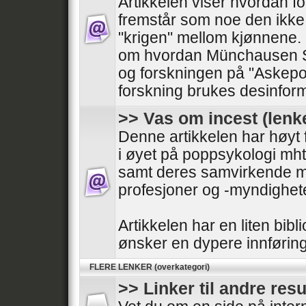
Artikkelen viser hvordan fo
fremstår som noe den ikke 
"krigen" mellom kjønnene. I 
om hvordan Münchausen 
og forskningen på "Askepot
forskning brukes desinfor
>> Vas om incest (lenk
Denne artikkelen har høyt f
i øyet på poppsykologi mht
samt deres samvirkende mo
profesjoner og -myndighete
Artikkelen har en liten bibl
ønsker en dypere innføring
FLERE LENKER (overkategori)
>> Linker til andre res