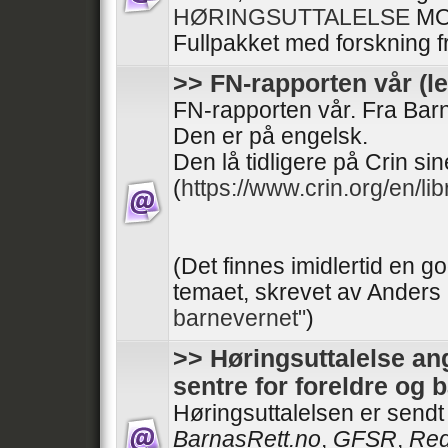
HØRINGSUTTALELSE
MO
Fullpakket med forskning fr
>> FN-rapporten vår (l
FN-rapporten vår. Fra Ba
Den er på engelsk.
Den lå tidligere på Crin sin
(
https://www.crin.org/en/libr
(Det finnes imidlertid en g
temaet, skrevet av Anders
barnevernet"
)
>> Høringsuttalelse ang
sentre for foreldre og b
Høringsuttalelsen er sendt
BarnasRett.no
,
GFSR
,
Red