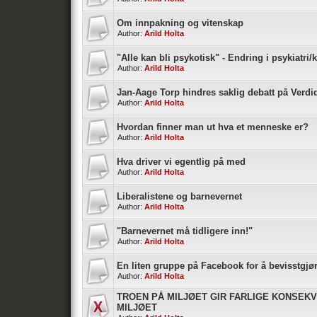
Om innpakning og vitenskap
Author:
Arild Holta
"Alle kan bli psykotisk" - Endring i psykiatri/
Author:
Arild Holta
Jan-Aage Torp hindres saklig debatt på Verdi
Author:
Arild Holta
Hvordan finner man ut hva et menneske er?
Author:
Arild Holta
Hva driver vi egentlig på med
Author:
Arild Holta
Liberalistene og barnevernet
Author:
Arild Holta
"Barnevernet må tidligere inn!"
Author:
Arild Holta
En liten gruppe på Facebook for å bevisstgj
Author:
Arild Holta
TROEN PÅ MILJØET GIR FARLIGE KONSEK
MILJØET