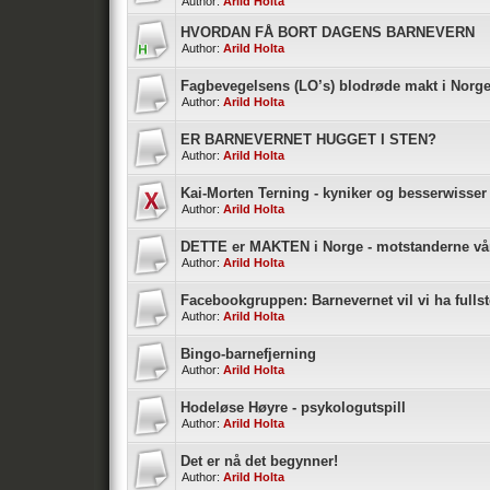
Author:
Arild Holta
HVORDAN FÅ BORT DAGENS BARNEVERN
Author:
Arild Holta
Fagbevegelsens (LO’s) blodrøde makt i Norg
Author:
Arild Holta
ER BARNEVERNET HUGGET I STEN?
Author:
Arild Holta
Kai-Morten Terning - kyniker og besserwisser
Author:
Arild Holta
DETTE er MAKTEN i Norge - motstanderne vå
Author:
Arild Holta
Facebookgruppen: Barnevernet vil vi ha fullst
Author:
Arild Holta
Bingo-barnefjerning
Author:
Arild Holta
Hodeløse Høyre - psykologutspill
Author:
Arild Holta
Det er nå det begynner!
Author:
Arild Holta