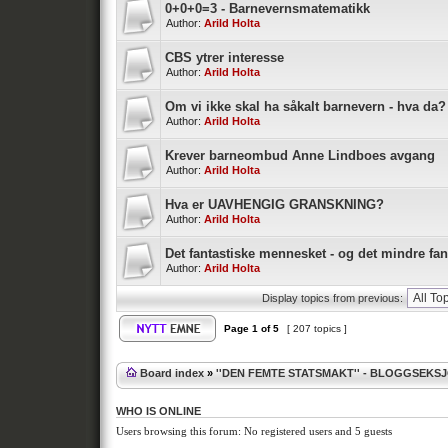
0+0+0=3 - Barnevernsmatematikk
Author:
Arild Holta
CBS ytrer interesse
Author:
Arild Holta
Om vi ikke skal ha såkalt barnevern - hva da?
Author:
Arild Holta
Krever barneombud Anne Lindboes avgang
Author:
Arild Holta
Hva er UAVHENGIG GRANSKNING?
Author:
Arild Holta
Det fantastiske mennesket - og det mindre fan
Author:
Arild Holta
Display topics from previous:
Page
1
of
5
[ 207 topics ]
Board index
»
''DEN FEMTE STATSMAKT'' - BLOGGSEKS
WHO IS ONLINE
Users browsing this forum: No registered users and 5 guests