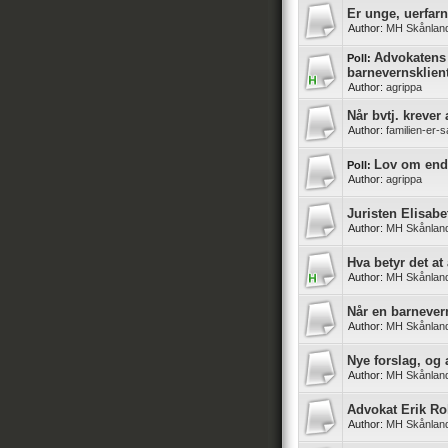
Er unge, uerfar
Author:
MH Skånlan
Advokatens 
Poll:
barnevernsklien
Author:
agrippa
Når bvtj. krever
Author:
familien-er-
Lov om endr
Poll:
Author:
agrippa
Juristen Elisabe
Author:
MH Skånlan
Hva betyr det a
Author:
MH Skånlan
Når en barnever
Author:
MH Skånlan
Nye forslag, o
Author:
MH Skånlan
Advokat Erik Ro
Author:
MH Skånlan