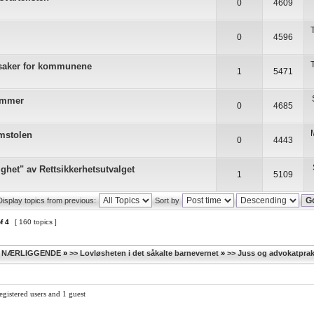
0
4609
0
4596
 saker for kommunene
1
5471
ommer
0
4685
mstolen
0
4443
dighet" av Rettsikkerhetsutvalget
1
5109
Display topics from previous:
Sort by
f
4
[ 160 topics ]
G NÆRLIGGENDE
»
>> Lovløsheten i det såkalte barnevernet
»
>> Juss og advokatprak
egistered users and 1 guest