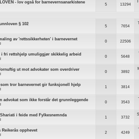
T
VEN - lov også for barnevernsanarkistene
5
13294
unnloven § 102
5
7654
aling av 'rettssikkerheten' i barnevernet
0
22506
d
 fri rettshjelp umuliggjør skikkelig arbeid
0
5648
d
fornuftig ut mot advokater som overdriver
0
3892
d
som tror barnevernet gir funksjonell hjelp
1
3814
d
en advokat som ikke forstår det grunnleggende
0
3543
d
S
Shariati i feide med Fylkesnemnda
1
3732
d
 Reikerås opphevet
2
4249
d