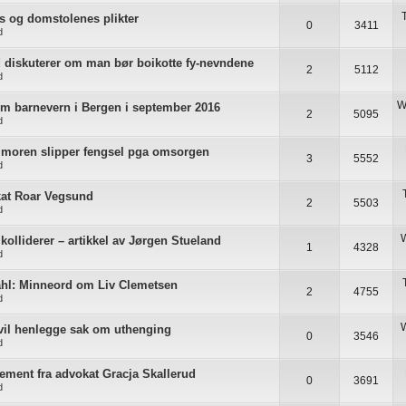
 og domstolenes plikter
0
3411
d
 diskuterer om man bør boikotte fy-nevndene
2
5112
d
W
m barnevern i Bergen i september 2016
2
5095
d
, moren slipper fengsel pga omsorgen
3
5552
d
kat Roar Vegsund
2
5503
d
W
olliderer – artikkel av Jørgen Stueland
1
4328
d
ahl: Minneord om Liv Clemetsen
2
4755
d
vil henlegge sak om uthenging
0
3546
d
ement fra advokat Gracja Skallerud
0
3691
d