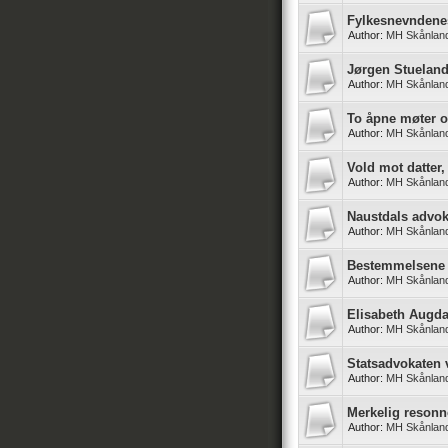
Fylkesnevndenes
Author:
MH Skånlan
Jørgen Stueland
Author:
MH Skånlan
To åpne møter o
Author:
MH Skånlan
Vold mot datter
Author:
MH Skånlan
Naustdals advo
Author:
MH Skånlan
Bestemmelsene k
Author:
MH Skånlan
Elisabeth Augd
Author:
MH Skånlan
Statsadvokaten 
Author:
MH Skånlan
Merkelig resonn
Author:
MH Skånlan