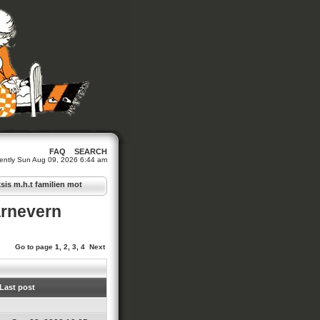
FAQ
SEARCH
urrently Sun Aug 09, 2026 6:44 am
sis m.h.t familien mot
arnevern
Go to page
1
,
2
,
3
,
4
Next
Last post