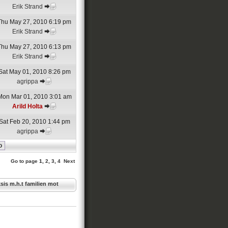
Erik Strand
Thu May 27, 2010 6:19 pm
Erik Strand
Thu May 27, 2010 6:13 pm
Erik Strand
Sat May 01, 2010 8:26 pm
agrippa
Mon Mar 01, 2010 3:01 am
Arild Holta
Sat Feb 20, 2010 1:44 pm
agrippa
Go to page
1
,
2
,
3
,
4
Next
sis m.h.t familien mot