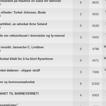
tueland på Raufoss vil slåss for familien
6
9625
d
villeder: Torkel Johnsen, Bodø
2
5632
d
artikkel, av advokat Arne Seland
0
9100
d
lde om rettssirkuset i domstoler og fy-nemnd
3
5455
M
 innsikt: Janneche C. Lindtner
0
4798
d
M
vokat tiltalt for å ha klort flyvertinne
0
4471
et datteren - slipper straff
3
7306
em ny kommuneadvokat
9
11502
MAKT TIL BARNEVERNET!
4
9303
svartelisten"