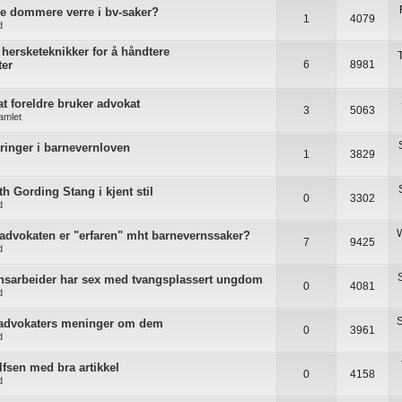
ne dommere verre i bv-saker?
1
4079
d
hersketeknikker for å håndtere
ter
6
8981
 at foreldre bruker advokat
3
5063
samlet
inger i barnevernloven
1
3829
th Gording Stang i kjent stil
0
3302
d
t advokaten er "erfaren" mht barnevernssaker?
7
9425
d
nsarbeider har sex med tvangsplassert ungdom
0
4081
d
S
g advokaters meninger om dem
0
3961
d
lfsen med bra artikkel
0
4158
d