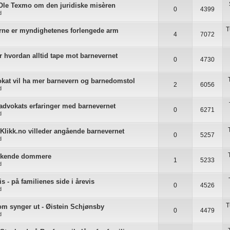
 Ole Texmo om den juridiske misèren
0
4399
d
T
ne er myndighetenes forlengede arm
4
7072
r hvordan alltid tape mot barnevernet
0
4730
okat vil ha mer barnevern og barnedomstol
2
6056
d
dvokats erfaringer med barnevernet
0
6271
d
 Klikk.no villeder angående barnevernet
0
5257
d
enkende dommere
1
5233
d
s - på familienes side i årevis
0
4526
d
T
som synger ut - Øistein Schjønsby
0
4479
d