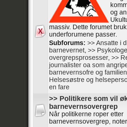
komm
og an
Ukult
massiv. Dette forumet bru
underforumene passer.
Subforums:
>> Ansatte i d
barnevernet
,
>> Psykologer
overgrepsprosesser
,
>> Re
journalister oa som angrip
barnevernsofre og familien
Helsesøstre og helseperso
en fare
>> Politikere som vil øk
barnevernsovergrep
Når politikerne roper etter
barnevernsovergrep, noter