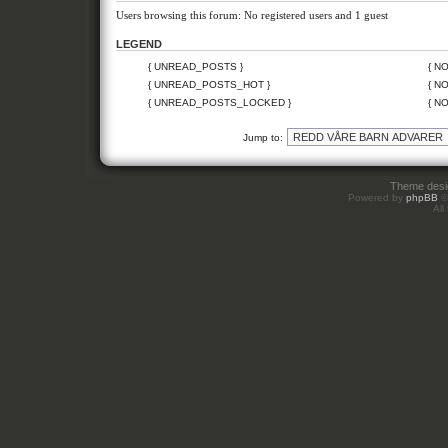
Users browsing this forum: No registered users and 1 guest
LEGEND
{ UNREAD_POSTS }
{ N
{ UNREAD_POSTS_HOT }
{ N
{ UNREAD_POSTS_LOCKED }
{ N
Jump to:
Theme des
Powered by
phpBB
©
All