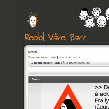
LOGIN
View unanswered posts
|
View active topics
Board index
»
REDD VÅRE BARN ADVARER
Forum
>> D
å ad
Fra f
rådgiv