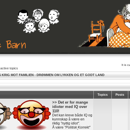
It is 
active topics
 KRIG MOT FAMILIEN - DRØMMEN OM LYKKEN OG ET GODT LAND
Topics
Posts
>> Det er for mange
idioter med IQ over
110!
Det kan kreve både IQ og
kunnskap å være en
riktig
"nyttig idiot"
.
Å være
"Politisk Korrekt"