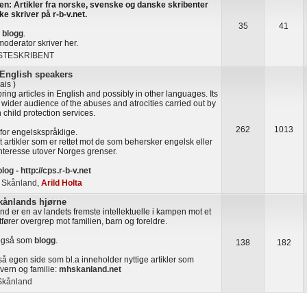
en: Artikler fra norske, svenske og danske skribenter
ke skriver på r-b-v.net.
35
41
m
blogg
.
oderator skriver her.
STESKRIBENT
 English speakers
ais )
bring articles in English and possibly in other languages. Its
a wider audience of the abuses and atrocities carried out by
child protection services.
262
1013
 for engelskspråklige.
ut artikler som er rettet mot de som behersker engelsk eller
interesse utover Norges grenser.
blog -
http://cps.r-b-v.net
 Skånland
,
Arild Holta
kånlands hjørne
d er en av landets fremste intellektuelle i kampen mot et
ører overgrep mot familien, barn og foreldre.
 også som
blogg
.
138
182
å egen side som bl.a inneholder nyttige artikler som
evern og familie:
mhskanland.net
kånland