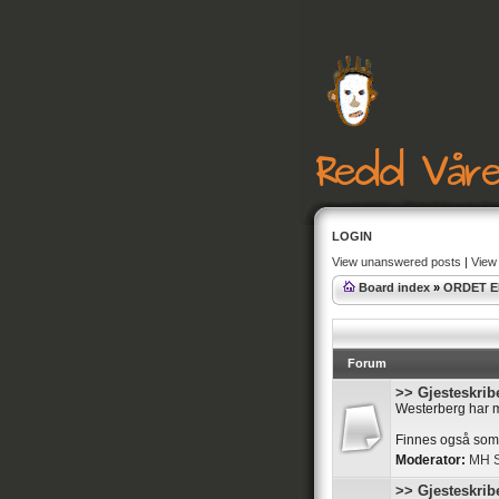
LOGIN
View unanswered posts
|
View 
Board index
»
ORDET E
Forum
>> Gjesteskrib
Westerberg har ma
Finnes også so
Moderator:
MH S
>> Gjesteskrib