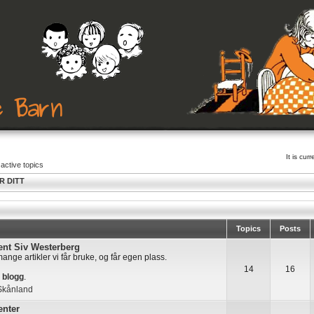
It is cu
active topics
R DITT
Topics
Posts
ent Siv Westerberg
nge artikler vi får bruke, og får egen plass.
14
16
m
blogg
.
kånland
enter