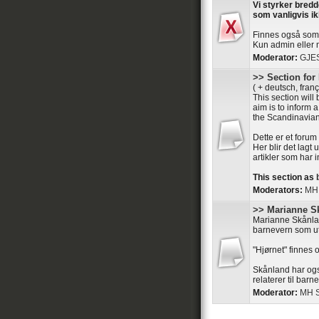
Vi styrker bredd
som vanligvis ik
Finnes også so
Kun admin eller m
Moderator:
GJE
>> Section for
( + deutsch, franç
This section will 
aim is to inform 
the Scandinavian 
Dette er et forum
Her blir det lagt 
artikler som har 
This section as
Moderators:
MH
>> Marianne S
Marianne Skånlan
barnevern som utf
"Hjørnet" finnes
Skånland har ogs
relaterer til barn
Moderator:
MH S