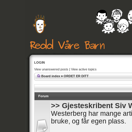
LOGIN
View unanswered posts
|
View active topics
Board index
»
ORDET ER DITT
Forum
>> Gjesteskribent Siv 
Westerberg har mange artik
bruke, og får egen plass.