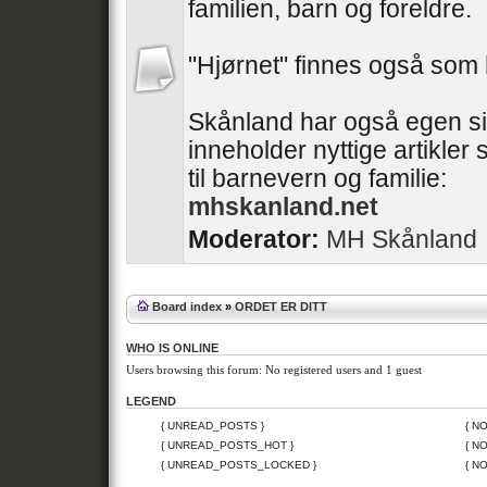
familien, barn og foreldre.
"Hjørnet" finnes også som
Skånland har også egen si
inneholder nyttige artikler 
til barnevern og familie:
mhskanland.net
Moderator:
MH Skånland
Board index
»
ORDET ER DITT
WHO IS ONLINE
Users browsing this forum: No registered users and 1 guest
LEGEND
{ UNREAD_POSTS }
{ N
{ UNREAD_POSTS_HOT }
{ N
{ UNREAD_POSTS_LOCKED }
{ N