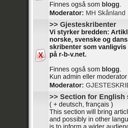
Finnes også som
blogg
.
Moderator:
MH Skånland
>> Gjesteskribenter
Vi styrker bredden: Artikl
norske, svenske og dan
skribenter som vanligvis 
på r-b-v.net.
Finnes også som
blogg
.
Kun admin eller moderator 
Moderator:
GJESTESKRI
>> Section for English
( + deutsch, français )
This section will bring artic
and possibly in other langu
is to inform a wider audien