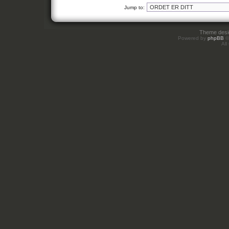
Jump to:
Theme des
Powered by
phpBB
©
All