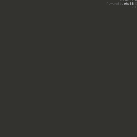
Theme des
Powered by
phpBB
©
All