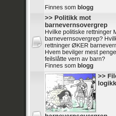
Finnes som
blogg
>> Politikk mot
barnevernsovergrep
Hvilke politiske rettninge
barnevernsovergrep? Hvilk
rettninger ØKER barnever
Hvem bevilger mest penger
feilslåtte vern av barn?
Finnes som
blogg
>> Fil
logik