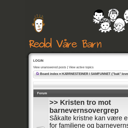
LOGIN
View unanswered posts
|
View active topics
Board index
»
HJØRNESTEINER I SAMFUNNET ("bak" lover
Forum
>> Kristen tro mot
barnevernsovergrep
Såkalte kristne kan være e
for familiene og barnevern