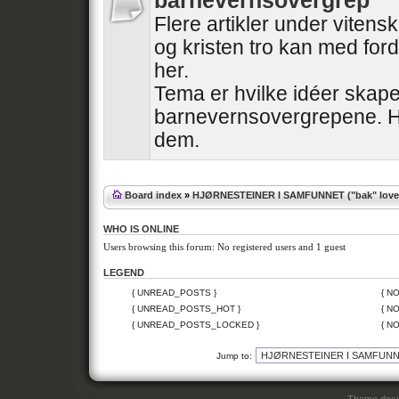
barnevernsovergrep
Flere artikler under vitensk
og kristen tro kan med for
her.
Tema er hvilke idéer skape
barnevernsovergrepene. Hv
dem.
Board index
»
HJØRNESTEINER I SAMFUNNET ("bak" lover
WHO IS ONLINE
Users browsing this forum: No registered users and 1 guest
LEGEND
{ UNREAD_POSTS }
{ N
{ UNREAD_POSTS_HOT }
{ N
{ UNREAD_POSTS_LOCKED }
{ N
Jump to: