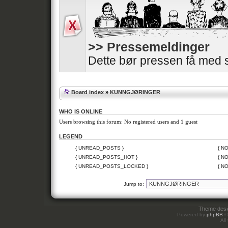
>> Pressemeldinger
Dette bør pressen få med 
Board index
»
KUNNGJØRINGER
WHO IS ONLINE
Users browsing this forum: No registered users and 1 guest
LEGEND
{ UNREAD_POSTS }
{ N
{ UNREAD_POSTS_HOT }
{ N
{ UNREAD_POSTS_LOCKED }
{ N
Jump to:
Theme des
Powered by
phpBB
©
All