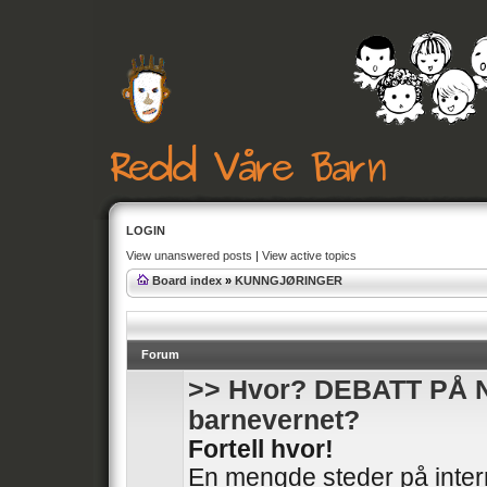
LOGIN
View unanswered posts
|
View active topics
Board index
»
KUNNGJØRINGER
Forum
>> Hvor? DEBATT PÅ 
barnevernet?
Fortell hvor!
En mengde steder på intern