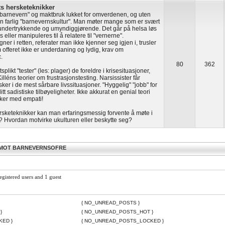
s hersketeknikker
barnevern" og maktbruk lukket for omverdenen, og uten
t en farlig "barnevernskultur". Man møter mange som er svært
ndertrykkende og umyndiggjørende. Det går på helsa løs
 eller manipuleres til å relatere til "vernerne".
gner i retten, referater man ikke kjenner seg igjen i, trusler
offeret ikke er underdaning og lydig, krav om
.
80
362
splikt "tester" (les: plager) de foreldre i krisesituasjoner,
Killéns teorier om frustrasjonstesting. Narsissister får
er i de mest sårbare livssituasjoner. "Hyggelig" "jobb" for
t sadistiske tilbøyeligheter. Ikke akkurat en genial teori
ker med empati!
rsketeknikker kan man erfaringsmessig forvente å møte i
? Hvordan motvirke ukulturen eller beskytte seg?
 MOT BARNEVERNSOFRE
egistered users and 1 guest
{ NO_UNREAD_POSTS }
}
{ NO_UNREAD_POSTS_HOT }
KED }
{ NO_UNREAD_POSTS_LOCKED }