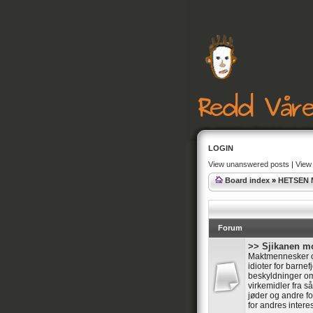
LOGIN
View unanswered posts
|
View 
Board index
»
HETSEN
Forum
>> Sjikanen mo
Maktmennesker og 
idioter for barne
beskyldninger om 
virkemidler fra 
jøder og andre forf
for andres intere