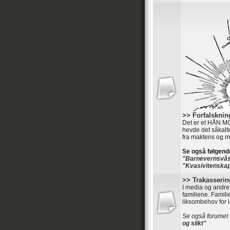
>> Forfalsknin
Det er et HÅN MO
hevde det såkalt
fra maktens og m
Se også følgend
"Barnevernsvås
"Kvasivitenskap
>> Trakasserin
I media og andre
familiene. Famili
liksombehov for 
Se også forumet
og slikt"