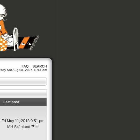
FAQ
SEARCH
rrently Sat Aug 08, 2026 11:41 am
Last post
Fri May 11, 2018 9:51 pm
MH Skånland