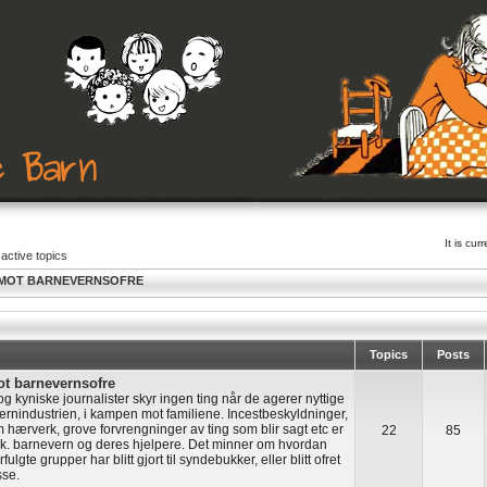
It is cu
active topics
 MOT BARNEVERNSOFRE
Topics
Posts
t barnevernsofre
kyniske journalister skyr ingen ting når de agerer nyttige
fjernindustrien, i kampen mot familiene. Incestbeskyldninger,
hærverk, grove forvrengninger av ting som blir sagt etc er
22
85
såk. barnevern og deres hjelpere. Det minner om hvordan
ulgte grupper har blitt gjort til syndebukker, eller blitt ofret
sse.