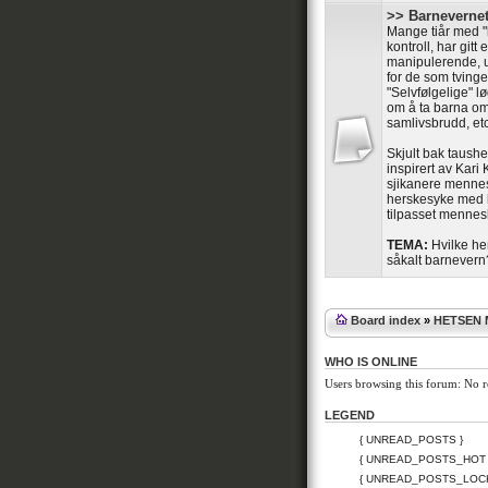
>> Barnevernet
Mange tiår med "
kontroll, har git
manipulerende, u
for de som tvinges
"Selvfølgelige" lø
om å ta barna om 
samlivsbrudd, etc
Skjult bak taushet
inspirert av Kari 
sjikanere mennesk
herskesyke med lit
tilpasset mennes
TEMA:
Hvilke he
såkalt barnevern
Board index
»
HETSEN
WHO IS ONLINE
Users browsing this forum: No r
LEGEND
{ UNREAD_POSTS }
{ UNREAD_POSTS_HOT 
{ UNREAD_POSTS_LOC