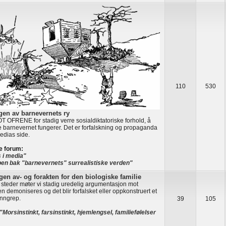
110
530
gen av barnevernets ry
T OFRENE for stadig verre sosialdiktatoriske forhold, å
e barnevernet fungerer. Det er forfalskning og propaganda
edias side.
e forum:
 i media"
en bak "barnevernets" surrealistiske verden"
gen av- og forakten for den biologiske familie
 steder møter vi stadig uredelig argumentasjon mot
en demoniseres og det blir forfalsket eller oppkonstruert et
inngrep.
39
105
"Morsinstinkt, farsinstinkt, hjemlengsel, familiefølelser