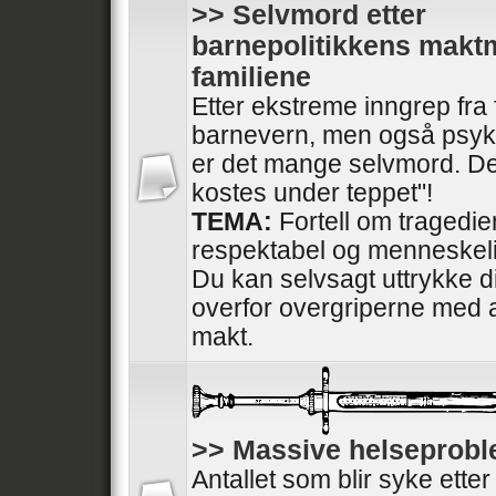
>> Selvmord etter
barnepolitikkens maktm
familiene
Etter ekstreme inngrep fra
barnevern, men også psykiat
er det mange selvmord. De
kostes under teppet"!
TEMA:
Fortell om tragedi
respektabel og menneskel
Du kan selvsagt uttrykke di
overfor overgriperne med a
makt.
>> Massive helseprob
Antallet som blir syke ette