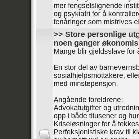
mer fengselslignende insti
og psykiatri for å kontrolle
tenåringer som mistrives ell
>> Store personlige utg
noen ganger økonomis
Mange blir gjeldsslave for 
En stor del av barnevernsb
sosialhjelpsmottakere, ell
med minstepensjon.
Angående foreldrene:
Advokatutgifter og utredni
opp i både titusener og hu
Kriseløsninger for å tekkes
Perfeksjonistiske krav til k