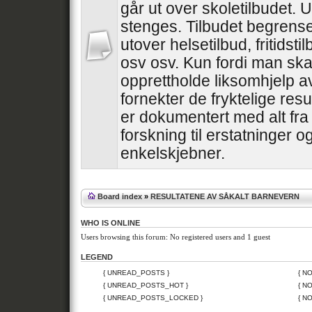
går ut over skoletilbudet. 
stenges. Tilbudet begrense
utover helsetilbud, fritidstil
osv osv. Kun fordi man ska
opprettholde liksomhjelp a
fornekter de fryktelige res
er dokumentert med alt fra
forskning til erstatninger o
enkelskjebner.
Board index
»
RESULTATENE AV SÅKALT BARNEVERN
WHO IS ONLINE
Users browsing this forum: No registered users and 1 guest
LEGEND
{ UNREAD_POSTS }
{ N
{ UNREAD_POSTS_HOT }
{ N
{ UNREAD_POSTS_LOCKED }
{ N