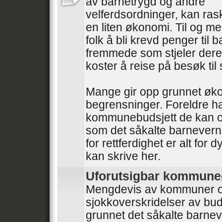
av barnetrygd og andre
velferdsordninger, kan ras
en liten økonomi. Til og m
folk å bli krevd penger til b
fremmede som stjeler dere
koster å reise på besøk til 
Mange gir opp grunnet øk
begrensninger. Foreldre ha
kommunebudsjett de kan o
som det såkalte barnever
for rettferdighet er alt for 
kan skrive her.
Uforutsigbar kommun
Mengdevis av kommuner o
sjokkoverskridelser av bud
grunnet det såkalte barnev