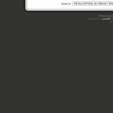
Jump to:
Theme des
Powered by
phpBB
©
All