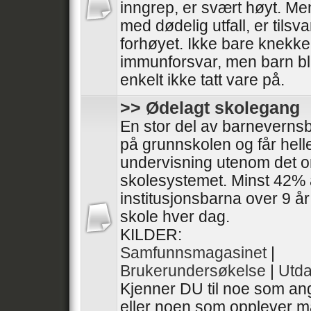
inngrep, er svært høyt. 
med dødelig utfall, er tilsv
forhøyet. Ikke bare knekke
immunforsvar, men barn bl
enkelt ikke tatt vare på.
>> Ødelagt skolegang
En stor del av barneverns
på grunnskolen og får helle
undervisning utenom det 
skolesystemet. Minst 42%
institusjonsbarna over 9 år
skole hver dag.
KILDER:
Samfunnsmagasinet
|
Brukerundersøkelse
|
Utda
Kjenner DU til noe som ang
eller noen som opplever ma