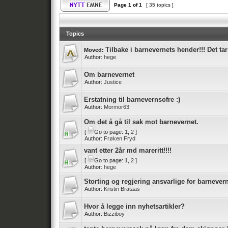
Page
1
of
1
[ 35 topics ]
Topics
Tilbake i barnevernets hender!!! Det tar 
Moved:
Author:
hege
Om barnevernet
Author:
Justice
Erstatning til barnevernsofre :)
Author:
Mormor63
Om det å gå til sak mot barnevernet.
[
Go to page:
1
,
2
]
Author:
Frøken Fryd
vant etter 2år md mareritt!!!!
[
Go to page:
1
,
2
]
Author:
hege
Storting og regjering ansvarlige for barneve
Author:
Kristin Brataas
Hvor å legge inn nyhetsartikler?
Author:
Bizziboy