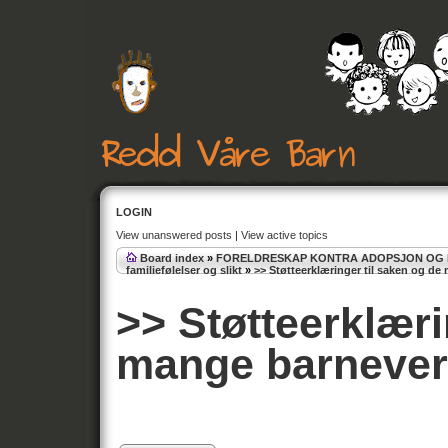
LOGIN
View unanswered posts
|
View active topics
Board index
»
FORELDRESKAP KONTRA ADOPSJON OG
familiefølelser og slikt
»
>> Støtteerklæringer til saken og d
>> Støtteerklæri
mange barnever