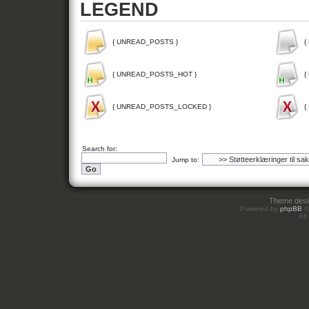
LEGEND
{ UNREAD_POSTS }
{
{ UNREAD_POSTS_HOT }
{
{ UNREAD_POSTS_LOCKED }
{
Search for:
Jump to:
Theme des
Powered by
phpBB
©
All