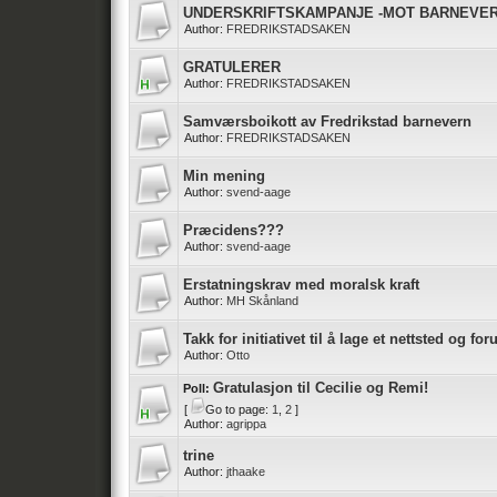
UNDERSKRIFTSKAMPANJE -MOT BARNEVER
Author:
FREDRIKSTADSAKEN
GRATULERER
Author:
FREDRIKSTADSAKEN
Samværsboikott av Fredrikstad barnevern
Author:
FREDRIKSTADSAKEN
Min mening
Author:
svend-aage
Præcidens???
Author:
svend-aage
Erstatningskrav med moralsk kraft
Author:
MH Skånland
Takk for initiativet til å lage et nettsted og fo
Author:
Otto
Gratulasjon til Cecilie og Remi!
Poll:
[
Go to page:
1
,
2
]
Author:
agrippa
trine
Author:
jthaake