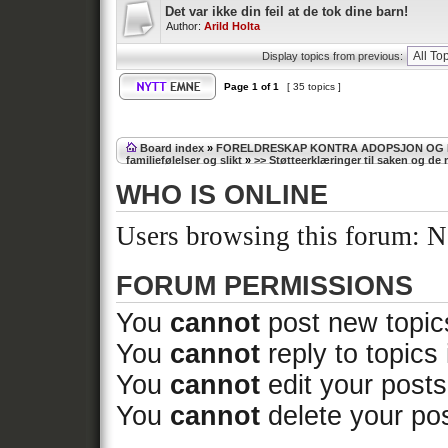
Det var ikke din feil at de tok dine barn!
Author:
Arild Holta
Display topics from previous:
Page
1
of
1
[ 35 topics ]
Board index
»
FORELDRESKAP KONTRA ADOPSJON OG
familiefølelser og slikt
»
>> Støtteerklæringer til saken og d
WHO IS ONLINE
Users browsing this forum: No
FORUM PERMISSIONS
You
cannot
post new topics
You
cannot
reply to topics 
You
cannot
edit your posts
You
cannot
delete your pos