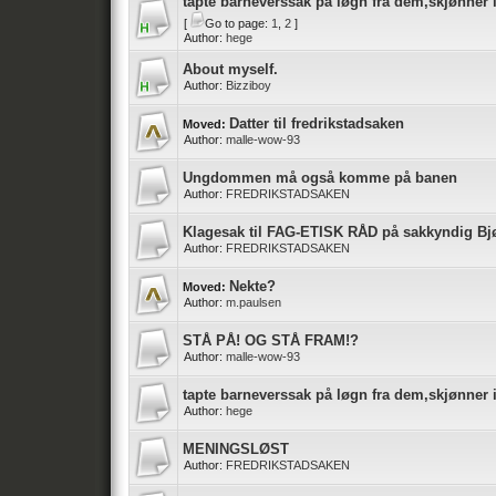
tapte barneverssak på løgn fra dem,skjønner 
[
Go to page:
1
,
2
]
Author:
hege
About myself.
Author:
Bizziboy
Datter til fredrikstadsaken
Moved:
Author:
malle-wow-93
Ungdommen må også komme på banen
Author:
FREDRIKSTADSAKEN
Klagesak til FAG-ETISK RÅD på sakkyndig Bj
Author:
FREDRIKSTADSAKEN
Nekte?
Moved:
Author:
m.paulsen
STÅ PÅ! OG STÅ FRAM!?
Author:
malle-wow-93
tapte barneverssak på løgn fra dem,skjønner 
Author:
hege
MENINGSLØST
Author:
FREDRIKSTADSAKEN