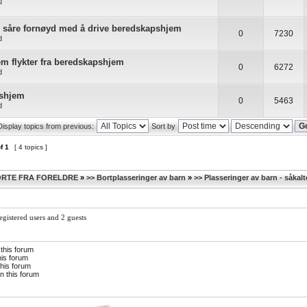
]
er såre fornøyd med å drive beredskapshjem
0
7230
d
em flykter fra beredskapshjem
0
6272
d
pshjem
0
5463
d
Display topics from previous:
Sort by
f
1
[ 4 topics ]
RTE FRA FORELDRE
»
>> Bortplasseringer av barn
»
>> Plasseringer av barn - såka
gistered users and 2 guests
 this forum
his forum
this forum
n this forum