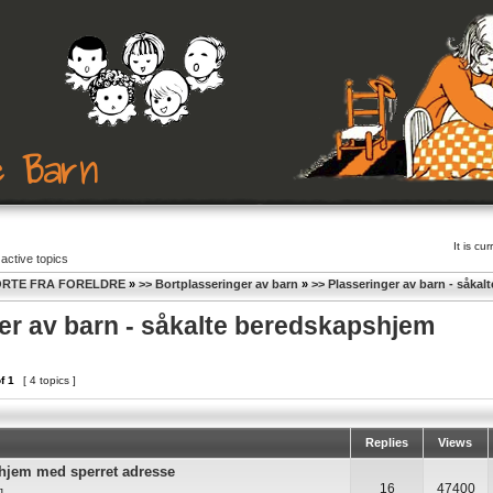
It is c
active topics
RTE FRA FORELDRE
»
>> Bortplasseringer av barn
»
>> Plasseringer av barn - såka
er av barn - såkalte beredskapshjem
f
1
[ 4 topics ]
Replies
Views
hjem med sperret adresse
16
47400