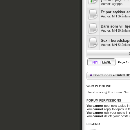
[
Go to page:
1
,
2
Author:
agrippa
Et par stykker 
Author:
MH Skånlan
Barn som vil hj
Author:
MH Skånlan
Sex i beredska
Author:
MH Skånlan
Page
1
o
Board index
»
BARN BO
WHO IS ONLINE
Users browsing this forum: No re
FORUM PERMISSIONS
You
cannot
post new topics in
You
cannot
reply to topics in t
You
cannot
edit your posts in 
You
cannot
delete your posts i
LEGEND