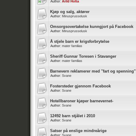
Author:
Arild Holta
Kjøp og salg, aktører
Author:
Minusprusselusk
Omsorgsovertakelse kunngjort på Facebook
Author:
Minusprusselusk
Å stjele barn er krigsforbrytelse
Author:
mater familias
Sheriff Gunnar Toresen i Stavanger
Author:
mater familias
Barnevern reklamerer med "fart og spenning"
Author:
Svane
Fostersteder gjennom Facebook
Author:
Svane
Hotellbaroner kjøper barnevernet-
Author:
Svane
12492 barn stjålet i 2010
Author:
Svane
Satser på enslige mindreårige
Author:
Svane