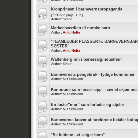
Author:
MH Skånland
Kronprinsen i barnevernspropaganda
[
Go to page:
1
,
2
]
Author:
Svane
Markedsverdien til norske barn
Author:
Arild Holta
"TEAMLEDER PLASSERTE BARNEVERNBARN
SØSTER"
Author:
Arild Holta
Wallenberg inn i barnesalgindustrien
Author:
Svane
Barnevernets pengebruk - lydige kommuner
Author:
MH Skånland
Kommune som hisser opp - navnet skjemmer
Author:
MH Skånland
En foster"mor" som forleder og stjeler
Author:
MH Skånland
Barnevernet krever at foreldrene betaler bidra
Author:
MH Skånland
"Se bildene - vi selger barn"