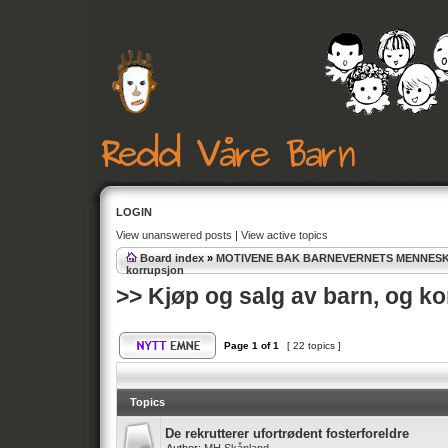
LOGIN
View unanswered posts
|
View active topics
Board index
»
MOTIVENE BAK BARNEVERNETS MENNES
korrupsjon
>> Kjøp og salg av barn, og k
Page
1
of
1
[ 22 topics ]
Topics
De rekrutterer ufortrødent fosterforeldre