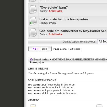
"Oversolgte" barn?
Author:
Arild Holta
Fisker fosterbarn på homeparties
Author:
Svane
God serie om barnevernet av May-Harriet Sep
Author:
Arild Holta
Display topics from previous:
Page
1
of
1
[ 22 topics ]
Board index
»
MOTIVENE BAK BARNEVERNETS MENNES
korrupsjon
WHO IS ONLINE
Users browsing this forum: No registered users and 2 guests
FORUM PERMISSIONS
You
cannot
post new topics in this forum
You
cannot
reply to topics in this forum
You
cannot
edit your posts in this forum
You
cannot
delete your posts in this forum
LEGEND