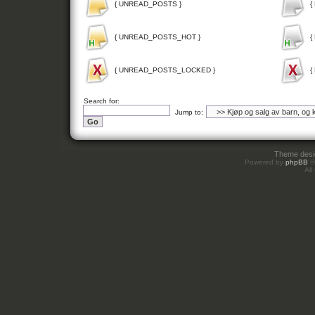
{ UNREAD_POSTS }
{
{ UNREAD_POSTS_HOT }
{
{ UNREAD_POSTS_LOCKED }
{
Search for:
Jump to:
Theme des
Powered by
phpBB
©
All