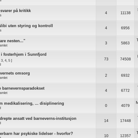
as
svarer på kritikk
4
11138
as
alibi uten styring og kontroll
4
6956
as
are nesten..."
3
5863
samlet
 i fosterhjem i Sunnfjord
73
74508
,
3
,
4
,
5
]
d
evernets omsorg
2
6932
samlet
e barnevernsparadokset
4
6772
samlet
M
 medikalisering, ... disiplinering
0
4079
d
drepte ansatt ved barneverns-institusjon
14
17448
d
terbarn har psykiske lidelser - hvorfor?
10
12357