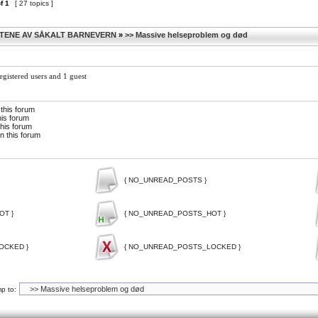
f
1
[ 27 topics ]
TENE AV SÅKALT BARNEVERN
»
>> Massive helseproblem og død
egistered users and 1 guest
 this forum
his forum
this forum
n this forum
{ NO_UNREAD_POSTS }
OT }
{ NO_UNREAD_POSTS_HOT }
OCKED }
{ NO_UNREAD_POSTS_LOCKED }
p to: