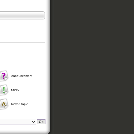
Announcement
Sticky
Moved topic