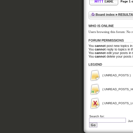
Page
1
o
Board index
»
RESULTA
WHO IS ONLINE
Users browsing this forum: No r
FORUM PERMISSIONS
You
cannot
post new topics in
You
cannot
reply to topics in t
You
cannot
edit your posts in 
You
cannot
delete your posts i
LEGEND
{ UNREAD_POSTS }
{ UNREAD_POSTS_H
{ UNREAD_POSTS_L
Search for:
Jum