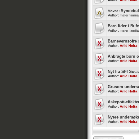
Author:
Arild Holta
Syndebuk
Moved:
Author:
mater famili
Barn lider i Bufe
Author:
mater famili
Barnevernsofre s
Author:
Arild Holta
Anbragte børn o
Author:
Arild Holta
Nyt fra SFI Soci
Author:
Arild Holta
Grusom undersøk
Author:
Arild Holta
Askepott-effekte
Author:
Arild Holta
Nyere undersøkel
Author:
Arild Holta