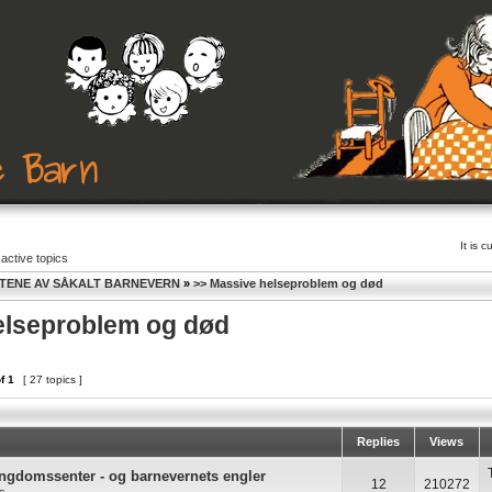
It is 
active topics
TENE AV SÅKALT BARNEVERN
»
>> Massive helseproblem og død
elseproblem og død
f
1
[ 27 topics ]
Replies
Views
ngdomssenter - og barnevernets engler
12
210272