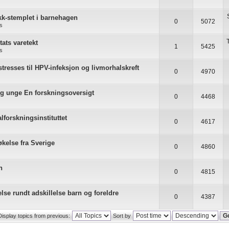
k-stemplet i barnehagen
0
5072
as
tats varetekt
1
5425
as
tresses til HPV-infeksjon og livmorhalskreft
0
4970
g unge En forskningsoversigt
0
4468
alforskningsinstituttet
0
4617
else fra Sverige
0
4860
n
0
4815
se rundt adskillelse barn og foreldre
0
4387
Display topics from previous:
Sort by