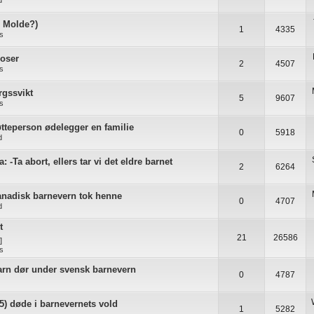
d
i Molde?)
1
4335
as
noser
2
4507
as
gssvikt
5
9607
as
tteperson ødelegger en familie
0
5918
d
: -Ta abort, ellers tar vi det eldre barnet
2
6264
nadisk barnevern tok henne
0
4707
d
t
21
26586
]
as
barn dør under svensk barnevern
0
4787
5) døde i barnevernets vold
1
5282