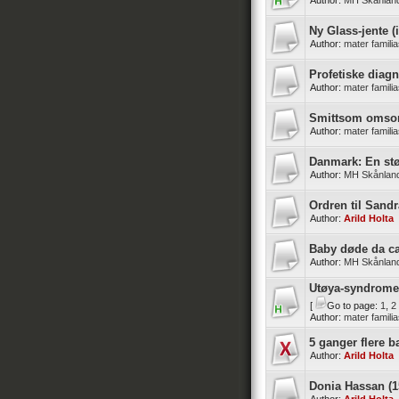
Author:
MH Skånlan
Ny Glass-jente (
Author:
mater famili
Profetiske diag
Author:
mater famili
Smittsom omsor
Author:
mater famili
Danmark: En stø
Author:
MH Skånlan
Ordren til Sandra
Author:
Arild Holta
Baby døde da ca
Author:
MH Skånlan
Utøya-syndrome
[
Go to page:
1
,
2
Author:
mater famili
5 ganger flere 
Author:
Arild Holta
Donia Hassan (1