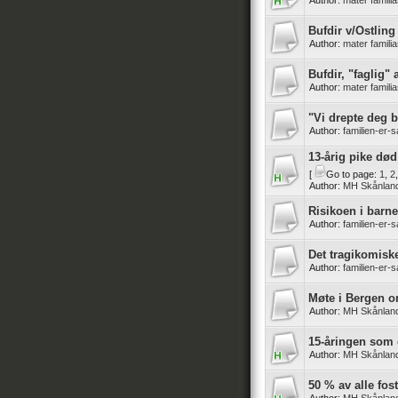
Author:
mater famili
Bufdir v/Ostling 
Author:
mater famili
Bufdir, "faglig" 
Author:
mater famili
"Vi drepte deg b
Author:
familien-er-
13-årig pike død
[
Go to page:
1
,
2
Author:
MH Skånlan
Risikoen i barn
Author:
familien-er-
Det tragikomisk
Author:
familien-er-
Møte i Bergen om
Author:
MH Skånlan
15-åringen som 
Author:
MH Skånlan
50 % av alle fos