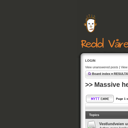
LOGIN
View unanswered posts
|
View 
Board index
»
RESULTA
>> Massive h
Page
1
o
Topics
Vestlundveien u