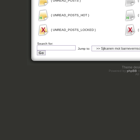
{ UNREAD_POSTS }
{
{ UNREAD_POSTS_HOT }
{
{ UNREAD_POSTS_LOCKED }
{
Search for:
Jump to:
Theme des
Powered by
phpBB
©
All