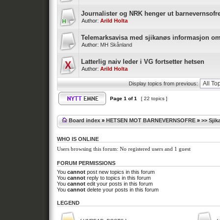
Journalister og NRK henger ut barnevernsofr
Author:
Arild Holta
Telemarksavisa med sjikanøs informasjon o
Author:
MH Skånland
Latterlig naiv leder i VG fortsetter hetsen
Author:
Arild Holta
Display topics from previous:
Page
1
of
1
[ 22 topics ]
Board index
»
HETSEN MOT BARNEVERNSOFRE
»
>> Sji
WHO IS ONLINE
Users browsing this forum: No registered users and 1 guest
FORUM PERMISSIONS
You
cannot
post new topics in this forum
You
cannot
reply to topics in this forum
You
cannot
edit your posts in this forum
You
cannot
delete your posts in this forum
LEGEND