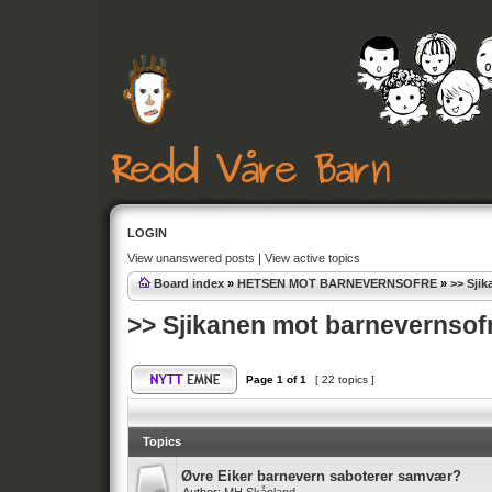
LOGIN
View unanswered posts
|
View active topics
Board index
»
HETSEN MOT BARNEVERNSOFRE
»
>> Sji
>> Sjikanen mot barnevernsof
Page
1
of
1
[ 22 topics ]
Topics
Øvre Eiker barnevern saboterer samvær?