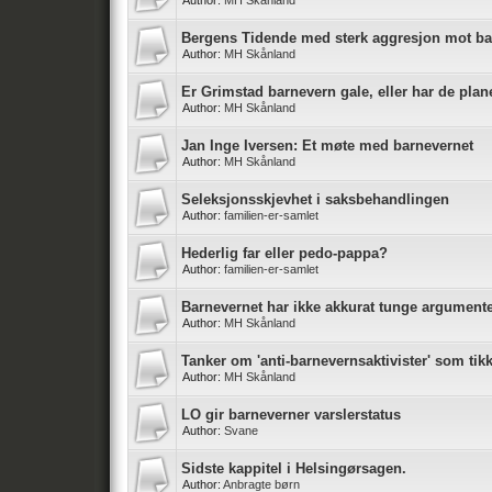
Author:
MH Skånland
Bergens Tidende med sterk aggresjon mot ba
Author:
MH Skånland
Er Grimstad barnevern gale, eller har de plan
Author:
MH Skånland
Jan Inge Iversen: Et møte med barnevernet
Author:
MH Skånland
Seleksjonsskjevhet i saksbehandlingen
Author:
familien-er-samlet
Hederlig far eller pedo-pappa?
Author:
familien-er-samlet
Barnevernet har ikke akkurat tunge argumenter
Author:
MH Skånland
Tanker om 'anti-barnevernsaktivister' som ti
Author:
MH Skånland
LO gir barneverner varslerstatus
Author:
Svane
Sidste kappitel i Helsingørsagen.
Author:
Anbragte børn