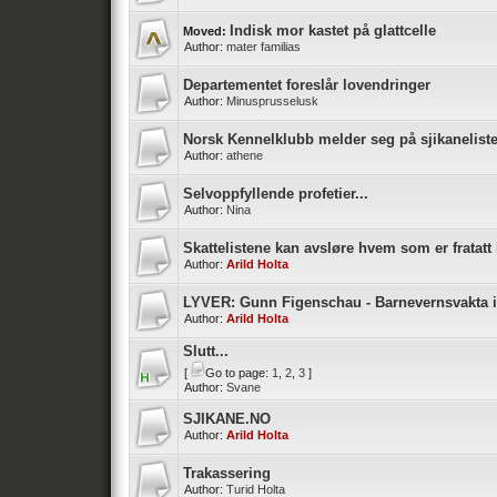
Indisk mor kastet på glattcelle
Moved:
Author:
mater familias
Departementet foreslår lovendringer
Author:
Minusprusselusk
Norsk Kennelklubb melder seg på sjikanelist
Author:
athene
Selvoppfyllende profetier...
Author:
Nina
Skattelistene kan avsløre hvem som er fratatt
Author:
Arild Holta
LYVER: Gunn Figenschau - Barnevernsvakta
Author:
Arild Holta
Slutt...
[
Go to page:
1
,
2
,
3
]
Author:
Svane
SJIKANE.NO
Author:
Arild Holta
Trakassering
Author:
Turid Holta