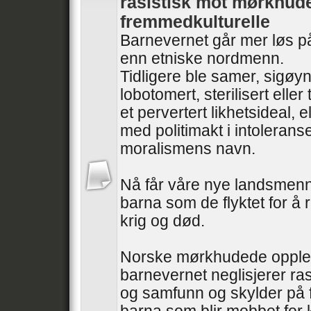
rasistisk mot mørkhud
fremmedkulturelle
Barnevernet går mer løs p
enn etniske nordmenn.
Tidligere ble samer, sigøyn
lobotomert, sterilisert elle
et pervertert likhetsideal, e
med politimakt i intolerans
moralismens navn.
Nå får våre nye landsmenn 
barna som de flyktet for å r
krig og død.
Norske mørkhudede opple
barnevernet neglisjerer ra
og samfunn og skylder på 