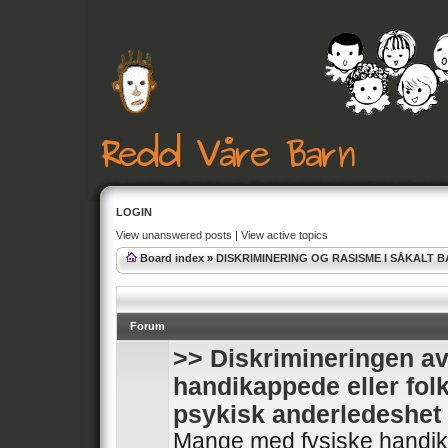
LOGIN
View unanswered posts
|
View active topics
Board index
»
DISKRIMINERING OG RASISME I SÅKALT 
Forum
>> Diskrimineringen av
handikappede eller fol
psykisk anderledeshet
Mange med fysiske handik