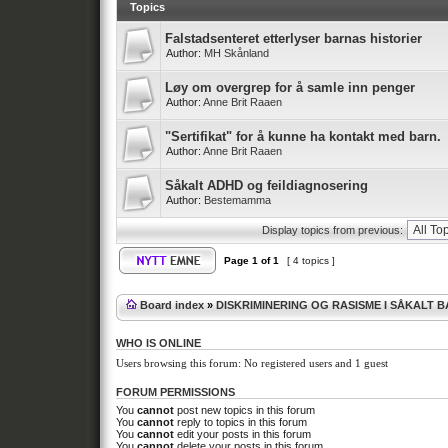
Topics
Falstadsenteret etterlyser barnas historier
Author:
MH Skånland
Løy om overgrep for å samle inn penger
Author:
Anne Brit Raaen
"Sertifikat" for å kunne ha kontakt med barn.
Author:
Anne Brit Raaen
Såkalt ADHD og feildiagnosering
Author:
Bestemamma
Display topics from previous:
Page
1
of
1
[ 4 topics ]
Board index
»
DISKRIMINERING OG RASISME I SÅKALT 
WHO IS ONLINE
Users browsing this forum: No registered users and 1 guest
FORUM PERMISSIONS
You
cannot
post new topics in this forum
You
cannot
reply to topics in this forum
You
cannot
edit your posts in this forum
You
cannot
delete your posts in this forum