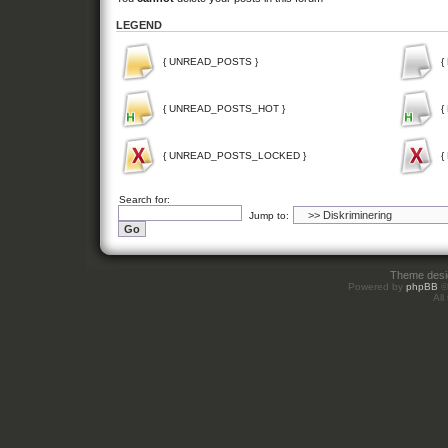
LEGEND
{ UNREAD_POSTS }
{
{ UNREAD_POSTS_HOT }
{
{ UNREAD_POSTS_LOCKED }
{
Search for:
Jump to:
Theme des
Powered by
phpBB
©
All