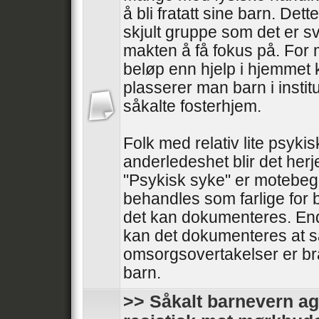
å bli fratatt sine barn. Dett
skjult gruppe som det er sv
makten å få fokus på. For 
beløp enn hjelp i hjemmet 
plasserer man barn i instit
såkalte fosterhjem.
Folk med relativ lite psykis
anderledeshet blir det herj
"Psykisk syke" er motebeg
behandles som farlige for b
det kan dokumenteres. En
kan det dokumenteres at s
omsorgsovertakelser er br
barn.
>> Såkalt barnevern ag