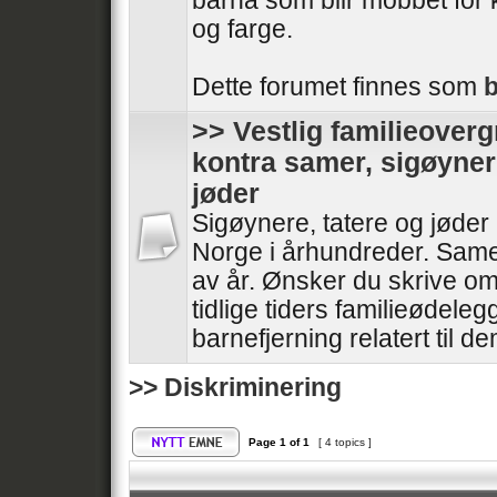
barna som blir mobbet for 
og farge.
Dette forumet finnes som
>> Vestlig familieoverg
kontra samer, sigøyner
jøder
Sigøynere, tatere og jøder 
Norge i århundreder. Same
av år. Ønsker du skrive o
tidlige tiders familieødele
barnefjerning relatert til d
>> Diskriminering
Page
1
of
1
[ 4 topics ]