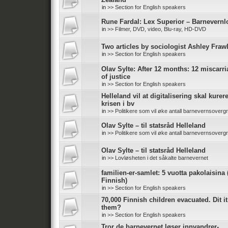
in
>> Section for English speakers
Rune Fardal: Lex Superior – Barnevernl
in
>> Filmer, DVD, video, Blu-ray, HD-DVD
Two articles by sociologist Ashley Fraw
in
>> Section for English speakers
Olav Sylte: After 12 months: 12 miscarr
of justice
in
>> Section for English speakers
Helleland vil at digitalisering skal kurer
krisen i bv
in
>> Politikere som vil øke antall barnevernsoverg
Olav Sylte – til statsråd Helleland
in
>> Politikere som vil øke antall barnevernsoverg
Olav Sylte – til statsråd Helleland
in
>> Lovløsheten i det såkalte barnevernet
familien-er-samlet: 5 vuotta pakolaisina 
Finnish)
in
>> Section for English speakers
70,000 Finnish children evacuated. Dit it
them?
in
>> Section for English speakers
Tror de barnevernet løser innvandrer-