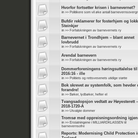
Hvorfor fortsetter krisen i barnevernet?
in
>> Politikere som vil øke antall barnevernsoverg
Bufdir reklamerer for fosterhjem og lokk
Steinkjer
in
>> Forfalskningen av barnevernets ry
Barnevernet i Trondhjem – blant annet
lovbrudd
in
>> Forfalskningen av barnevernets ry
Arendal barnevern
in
>> Forfalskningen av barnevernets ry
Dommerforeningens høringsuttalelse ti
2016:16 - ille
in
>> Politiets og rettsvesenets utidige støtte
Bok skrevet av systemfolk, som hevder d
forandre!
in
>> Bøker, lydbøker, hefter el
Tvangsadopsjon vedtatt av Høyesterett 
2018-1720-A
in
>> Utvalgte dommer
Tromsø med oppreisningsordning igjen
in
>> Erstatningene i MILLIARDKLASSEN til
barnevernsofre
Reports: Modernising Child Protection 
Zealand