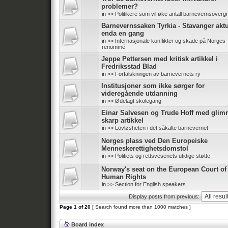
problemer?
in
>> Politikere som vil øke antall barnevernsoverg
Barnevernssaken Tyrkia - Stavanger aktu
enda en gang
in
>> Internasjonale konflikter og skade på Norges
renommé
Jeppe Pettersen med kritisk artikkel i
Fredriksstad Blad
in
>> Forfalskningen av barnevernets ry
Institusjoner som ikke sørger for
videregående utdanning
in
>> Ødelagt skolegang
Einar Salvesen og Trude Hoff med glim
skarp artikkel
in
>> Lovløsheten i det såkalte barnevernet
Norges plass ved Den Europeiske
Menneskerettighetsdomstol
in
>> Politiets og rettsvesenets utidige støtte
Norway's seat on the European Court of
Human Rights
in
>> Section for English speakers
Display posts from previous:
Page
1
of
20
[ Search found more than 1000 matches ]
Board index