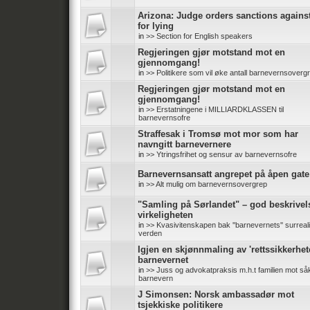
Arizona: Judge orders sanctions again
for lying
in
>> Section for English speakers
Regjeringen gjør motstand mot en
gjennomgang!
in
>> Politikere som vil øke antall barnevernsoverg
Regjeringen gjør motstand mot en
gjennomgang!
in
>> Erstatningene i MILLIARDKLASSEN til
barnevernsofre
Straffesak i Tromsø mot mor som har
navngitt barnevernere
in
>> Ytringsfrihet og sensur av barnevernsofre
Barnevernsansatt angrepet på åpen gate
in
>> Alt mulig om barnevernsovergrep
"Samling på Sørlandet" – god beskrivel
virkeligheten
in
>> Kvasivitenskapen bak ''barnevernets'' surreali
verden
Igjen en skjønnmaling av 'rettssikkerhete
barnevernet
in
>> Juss og advokatpraksis m.h.t familien mot såk
barnevern
J Simonsen: Norsk ambassadør mot
tsjekkiske politikere