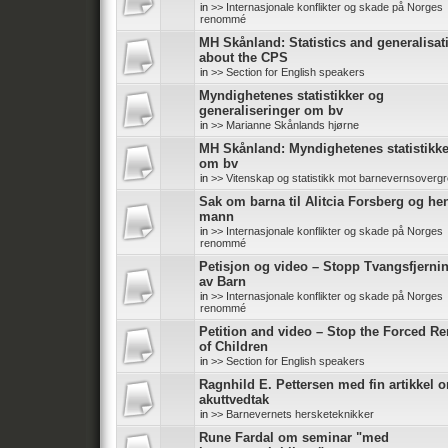
in
>> Internasjonale konflikter og skade på Norges
renommé
MH Skånland: Statistics and generalisat
about the CPS
in
>> Section for English speakers
Myndighetenes statistikker og
generaliseringer om bv
in
>> Marianne Skånlands hjørne
MH Skånland: Myndighetenes statistikke
om bv
in
>> Vitenskap og statistikk mot barnevernsoverg
Sak om barna til Alitcia Forsberg og he
mann
in
>> Internasjonale konflikter og skade på Norges
renommé
Petisjon og video – Stopp Tvangsfjerni
av Barn
in
>> Internasjonale konflikter og skade på Norges
renommé
Petition and video – Stop the Forced R
of Children
in
>> Section for English speakers
Ragnhild E. Pettersen med fin artikkel 
akuttvedtak
in
>> Barnevernets hersketeknikker
Rune Fardal om seminar "med