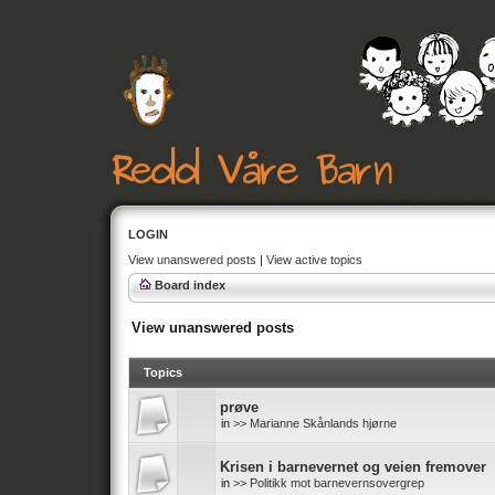
LOGIN
View unanswered posts
|
View active topics
Board index
View unanswered posts
Topics
prøve
in
>> Marianne Skånlands hjørne
Krisen i barnevernet og veien fremover
in
>> Politikk mot barnevernsovergrep