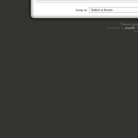
Jump to:
Theme des
Powered by
phpBB
©
All