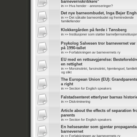
barnevernskritikere"
in
>> Hva hender - annonseringer?
Det nye barneombudet, Inga Bejer Engh
in
>> Det såkalte barneombudet og fremtredende
familiefiender
Klokkergården på ferde i Tønsberg
in
>> Institusjoner som støtter barnefjernsinstitusjo
Psykolog Salvesen tror barnevernet var 
på 1990-tallet
in
>> Forfalskningen av barnevernets ry
EU med en rettsavgjørelse: Besteforeldr
en rettighet
in
>> Morsinstinkt, farsinstinkt, hjemlengsel, familief
og slikt
The European Union (EU): Grandparent
a right
in
>> Section for English speakers
Falstadsenteret etterlyser barnas histori
in
>> Diskriminering
Article about the effects of separation f
parents
in
>> Section for English speakers
En helsesøster som gjentar propaganda
barnevernet
in
>> Forfalskningen av barnevernets ry