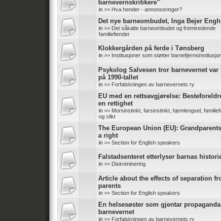
barnevernskritikere"
in
>> Hva hender - annonseringer?
Det nye barneombudet, Inga Bejer Engh
in
>> Det såkalte barneombudet og fremtredende
familiefiender
Klokkergården på ferde i Tønsberg
in
>> Institusjoner som støtter barnefjernsinstitusjo
Psykolog Salvesen tror barnevernet var 
på 1990-tallet
in
>> Forfalskningen av barnevernets ry
EU med en rettsavgjørelse: Besteforeldr
en rettighet
in
>> Morsinstinkt, farsinstinkt, hjemlengsel, familief
og slikt
The European Union (EU): Grandparent
a right
in
>> Section for English speakers
Falstadsenteret etterlyser barnas histori
in
>> Diskriminering
Article about the effects of separation f
parents
in
>> Section for English speakers
En helsesøster som gjentar propaganda
barnevernet
in
>> Forfalskningen av barnevernets ry