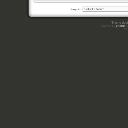
Jump to:
Theme des
Powered by
phpBB
©
All