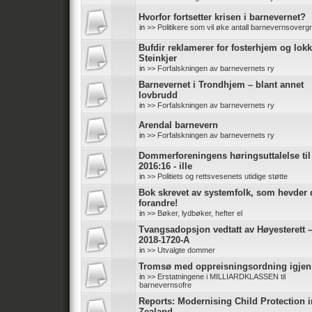
Hvorfor fortsetter krisen i barnevernet?
in
>> Politikere som vil øke antall barnevernsoverg
Bufdir reklamerer for fosterhjem og lokk
Steinkjer
in
>> Forfalskningen av barnevernets ry
Barnevernet i Trondhjem – blant annet
lovbrudd
in
>> Forfalskningen av barnevernets ry
Arendal barnevern
in
>> Forfalskningen av barnevernets ry
Dommerforeningens høringsuttalelse ti
2016:16 - ille
in
>> Politiets og rettsvesenets utidige støtte
Bok skrevet av systemfolk, som hevder d
forandre!
in
>> Bøker, lydbøker, hefter el
Tvangsadopsjon vedtatt av Høyesterett 
2018-1720-A
in
>> Utvalgte dommer
Tromsø med oppreisningsordning igjen
in
>> Erstatningene i MILLIARDKLASSEN til
barnevernsofre
Reports: Modernising Child Protection 
Zealand