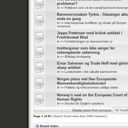
problemer?
in
>> Politikere som vil øke antall barnevernsoverg
Barnevernssaken Tyrkia - Stavanger aktu
enda en gang
in
>> Internasjonale konflikter og skade på Norges
renommé
Jeppe Pettersen med kritisk artikkel i
Fredriksstad Blad
in
>> Forfalskningen av barnevernets ry
Institusjoner som ikke sørger for
videregående utdanning
in
>> Ødelagt skolegang
Einar Salvesen og Trude Hoff med glim
skarp artikkel
in
>> Lovløsheten i det såkalte barnevernet
Norges plass ved Den Europeiske
Menneskerettighetsdomstol
in
>> Politiets og rettsvesenets utidige støtte
Norway's seat on the European Court of
Human Rights
in
>> Section for English speakers
Display posts from previous:
Page
1
of
20
[ Search found more than 1000 matches ]
Board index