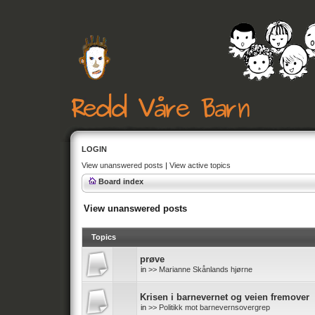
LOGIN
View unanswered posts
|
View active topics
Board index
View unanswered posts
Topics
prøve
in
>> Marianne Skånlands hjørne
Krisen i barnevernet og veien fremover
in
>> Politikk mot barnevernsovergrep