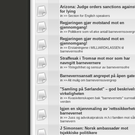
Arizona: Judge orders sanctions again
for lying
in
>> Section for English speakers
Regjeringen gjør motstand mot en
gjennomgang!
in
>> Politikere som vil øke antall barnevernsoverg
Regjeringen gjør motstand mot en
gjennomgang!
in
>> Erstatningene i MILLIARDKLASSEN til
barnevernsofre
Straffesak i Tromsø mot mor som har
navngitt barnevernere
in
>> Ytringsfrihet og sensur av barnevernsofre
Barnevernsansatt angrepet på åpen gate
in
>> Alt mulig om barnevernsovergrep
"Samling på Sørlandet" – god beskrivel
virkeligheten
in
>> Kvasivitenskapen bak ''barnevernets'' surreali
verden
Igjen en skjønnmaling av 'rettssikkerhete
barnevernet
in
>> Juss og advokatpraksis m.h.t familien mot såk
barnevern
J Simonsen: Norsk ambassadør mot
tsjekkiske politikere