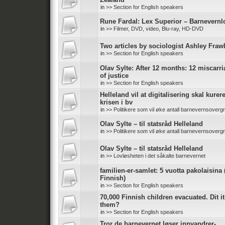
in
>> Section for English speakers
Rune Fardal: Lex Superior – Barnevernl
in
>> Filmer, DVD, video, Blu-ray, HD-DVD
Two articles by sociologist Ashley Fraw
in
>> Section for English speakers
Olav Sylte: After 12 months: 12 miscarr
of justice
in
>> Section for English speakers
Helleland vil at digitalisering skal kurer
krisen i bv
in
>> Politikere som vil øke antall barnevernsoverg
Olav Sylte – til statsråd Helleland
in
>> Politikere som vil øke antall barnevernsoverg
Olav Sylte – til statsråd Helleland
in
>> Lovløsheten i det såkalte barnevernet
familien-er-samlet: 5 vuotta pakolaisina 
Finnish)
in
>> Section for English speakers
70,000 Finnish children evacuated. Dit it
them?
in
>> Section for English speakers
Tror de barnevernet løser innvandrer-