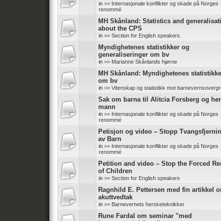
in
>> Internasjonale konflikter og skade på Norges
renommé
MH Skånland: Statistics and generalisat
about the CPS
in
>> Section for English speakers
Myndighetenes statistikker og
generaliseringer om bv
in
>> Marianne Skånlands hjørne
MH Skånland: Myndighetenes statistikke
om bv
in
>> Vitenskap og statistikk mot barnevernsoverg
Sak om barna til Alitcia Forsberg og he
mann
in
>> Internasjonale konflikter og skade på Norges
renommé
Petisjon og video – Stopp Tvangsfjerni
av Barn
in
>> Internasjonale konflikter og skade på Norges
renommé
Petition and video – Stop the Forced R
of Children
in
>> Section for English speakers
Ragnhild E. Pettersen med fin artikkel 
akuttvedtak
in
>> Barnevernets hersketeknikker
Rune Fardal om seminar "med