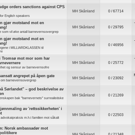
udge orders sanctions against CPS
MH Skånland
0 / 67714
for English speakers
n gjør motstand mot en
ang!
MH Skånland
0 / 29795
re som vil øke antall barnevernsovergrep
n gjør motstand mot en
ang!
MH Skånland
0 / 46956
ingene i MILLIARDKLASSEN til
re
 i Tromsø mot mor som har
arnevernere
MH Skånland
0 / 25772
rihet og sensur av barnevernsofre
ansatt angrepet på åpen gate
MH Skånland
0 / 23092
ig om barnevernsovergrep
å Sørlandet" – god beskrivelse av
ten
MH Skånland
0 / 21269
enskapen bak ''barnevernets'' surrealistiske
jønnmaling av 'rettssikkerheten' i
t
MH Skånland
0 / 22503
advokatpraksis m.h.t familien mot såkalt
n: Norsk ambassadør mot
politikere
MH Skånland
0 / 21348