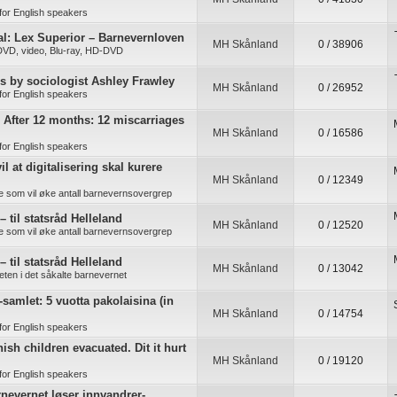
for English speakers
l: Lex Superior – Barnevernloven
MH Skånland
0 / 38906
 DVD, video, Blu-ray, HD-DVD
es by sociologist Ashley Frawley
MH Skånland
0 / 26952
for English speakers
: After 12 months: 12 miscarriages
MH Skånland
0 / 16586
for English speakers
il at digitalisering skal kurere
MH Skånland
0 / 12349
re som vil øke antall barnevernsovergrep
– til statsråd Helleland
MH Skånland
0 / 12520
re som vil øke antall barnevernsovergrep
– til statsråd Helleland
MH Skånland
0 / 13042
ten i det såkalte barnevernet
-samlet: 5 vuotta pakolaisina (in
MH Skånland
0 / 14754
for English speakers
ish children evacuated. Dit it hurt
MH Skånland
0 / 19120
for English speakers
rnevernet løser innvandrer-