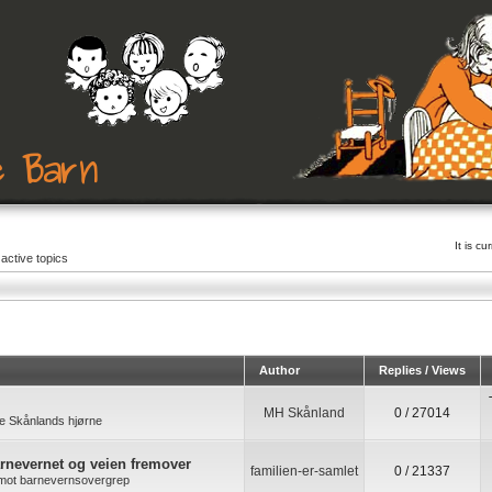
It is c
active topics
Author
Replies / Views
MH Skånland
0 / 27014
e Skånlands hjørne
arnevernet og veien fremover
familien-er-samlet
0 / 21337
k mot barnevernsovergrep