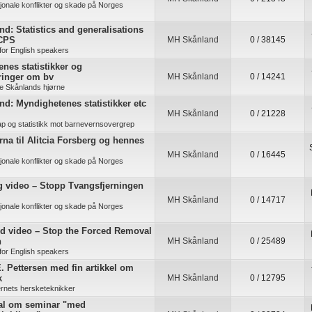
jonale konflikter og skade på Norges
d: Statistics and generalisations
 CPS
MH Skånland
0 / 38145
for English speakers
nes statistikker og
ringer om bv
MH Skånland
0 / 14241
e Skånlands hjørne
d: Myndighetenes statistikker etc
MH Skånland
0 / 21228
ap og statistikk mot barnevernsovergrep
na til Alitcia Forsberg og hennes
MH Skånland
0 / 16445
jonale konflikter og skade på Norges
g video – Stopp Tvangsfjerningen
MH Skånland
0 / 14717
jonale konflikter og skade på Norges
nd video – Stop the Forced Removal
n
MH Skånland
0 / 25489
for English speakers
. Pettersen med fin artikkel om
k
MH Skånland
0 / 12795
rnets hersketeknikker
al om seminar "med