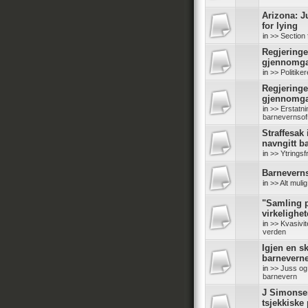
Arizona: J
for lying
in
>> Section 
Regjeringe
gjennomg
in
>> Politike
Regjeringe
gjennomg
in
>> Erstatn
barnevernsof
Straffesak
navngitt b
in
>> Ytringsf
Barneverns
in
>> Alt mul
"Samling p
virkelighe
in
>> Kvasivit
verden
Igjen en sk
barneverne
in
>> Juss og 
barnevern
J Simonse
tsjekkiske 