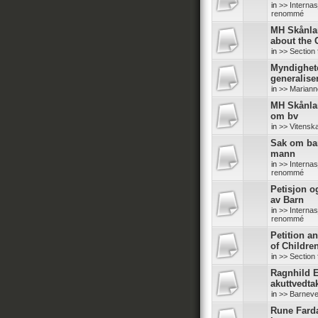
in
>> Internas
renommé
MH Skånlan
about the
in
>> Section 
Myndighete
generalise
in
>> Mariann
MH Skånlan
om bv
in
>> Vitensk
Sak om bar
mann
in
>> Internas
renommé
Petisjon o
av Barn
in
>> Internas
renommé
Petition a
of Childre
in
>> Section 
Ragnhild E
akuttvedta
in
>> Barneve
Rune Fard