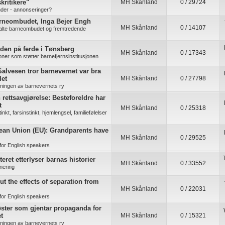
kritikere"
MH Skånland
0 / 29724
der - annonseringer?
arneombudet, Inga Bejer Engh
MH Skånland
0 / 14107
alte barneombudet og fremtredende
den på ferde i Tønsberg
MH Skånland
0 / 17343
joner som støtter barnefjernsinstitusjonen
alvesen tror barnevernet var bra
let
MH Skånland
0 / 27798
kningen av barnevernets ry
rettsavgjørelse: Besteforeldre har
t
MH Skånland
0 / 25318
nkt, farsinstinkt, hjemlengsel, familiefølelser
ean Union (EU): Grandparents have
MH Skånland
0 / 29525
for English speakers
eret etterlyser barnas historier
MH Skånland
0 / 33552
nering
ut the effects of separation from
MH Skånland
0 / 22031
for English speakers
ster som gjentar propaganda for
t
MH Skånland
0 / 15321
kningen av barnevernets ry