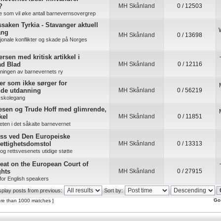
?
MH Skånland
0 / 12503
re som vil øke antall barnevernsovergrep
saken Tyrkia - Stavanger aktuell
ang
MH Skånland
0 / 13698
jonale konflikter og skade på Norges
rsen med kritisk artikkel i
ad Blad
MH Skånland
0 / 12116
kningen av barnevernets ry
ner som ikke sørger for
nde utdanning
MH Skånland
0 / 56219
 skolegang
esen og Trude Hoff med glimrende,
kel
MH Skånland
0 / 11851
ten i det såkalte barnevernet
ass ved Den Europeiske
ettighetsdomstol
MH Skånland
0 / 13313
s og rettsvesenets utidige støtte
eat on the European Court of
hts
MH Skånland
0 / 27915
for English speakers
splay posts from previous:
Sort by:
Go
re than 1000 matches ]