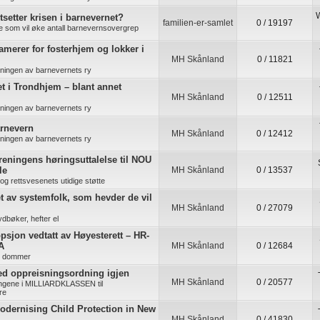
W
tsetter krisen i barnevernet?
familien-er-samlet
0 / 19197
re som vil øke antall barnevernsovergrep
lamerer for fosterhjem og lokker i
MH Skånland
0 / 11821
kningen av barnevernets ry
t i Trondhjem – blant annet
MH Skånland
0 / 12511
kningen av barnevernets ry
arnevern
MH Skånland
0 / 12412
kningen av barnevernets ry
ningens høringsuttalelse til NOU
le
MH Skånland
0 / 13537
s og rettsvesenets utidige støtte
t av systemfolk, som hevder de vil
MH Skånland
0 / 27079
ydbøker, hefter el
sjon vedtatt av Høyesterett – HR-
A
MH Skånland
0 / 12684
e dommer
d oppreisningsordning igjen
MH Skånland
0 / 20577
ingene i MILLIARDKLASSEN til
re
odernising Child Protection in New
MH Skånland
0 / 41830