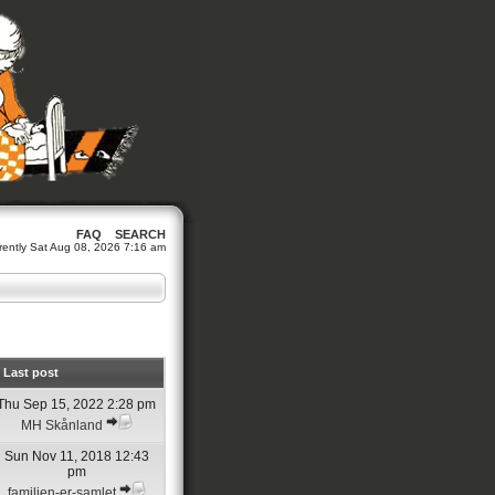
FAQ
SEARCH
urrently Sat Aug 08, 2026 7:16 am
Last post
Thu Sep 15, 2022 2:28 pm
MH Skånland
Sun Nov 11, 2018 12:43
pm
familien-er-samlet