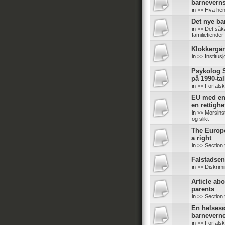
barneverns
in
>> Hva hen
Det nye b
in
>> Det såk
familiefiender
Klokkergår
in
>> Institus
Psykolog S
på 1990-tal
in
>> Forfals
EU med en 
en rettighe
in
>> Morsinsti
og slikt
The Europ
a right
in
>> Section 
Falstadsent
in
>> Diskrimi
Article abo
parents
in
>> Section 
En helsesø
barneverne
in
>> Forfals