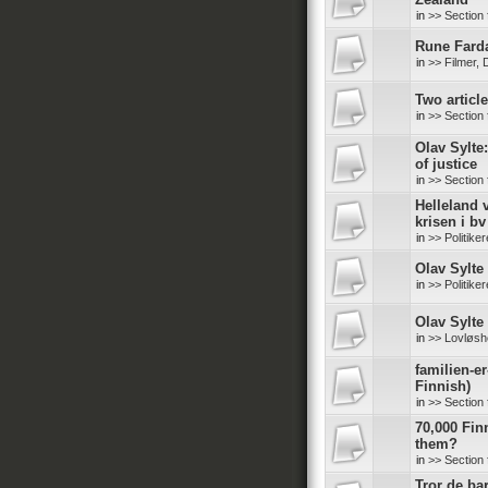
in
>> Section 
Rune Farda
in
>> Filmer,
Two articl
in
>> Section 
Olav Sylte
of justice
in
>> Section 
Helleland v
krisen i bv
in
>> Politike
Olav Sylte 
in
>> Politike
Olav Sylte 
in
>> Lovløshe
familien-er
Finnish)
in
>> Section 
70,000 Finn
them?
in
>> Section 
Tror de ba