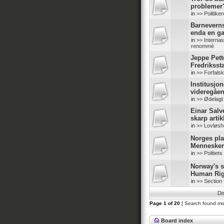
problemer
in
>> Politike
Barneverns
enda en g
in
>> Internas
renommé
Jeppe Pette
Fredriksst
in
>> Forfals
Institusjo
videregåe
in
>> Ødelagt
Einar Salv
skarp artik
in
>> Lovløshe
Norges pl
Mennesker
in
>> Politiet
Norway's s
Human Rig
in
>> Section 
Di
Page
1
of
20
[ Search found mo
Board index