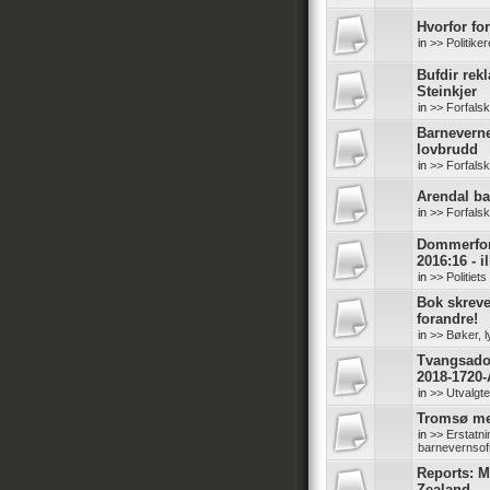
Hvorfor for
in
>> Politike
Bufdir rek
Steinkjer
in
>> Forfals
Barneverne
lovbrudd
in
>> Forfals
Arendal b
in
>> Forfals
Dommerfore
2016:16 - il
in
>> Politiet
Bok skreve
forandre!
in
>> Bøker, l
Tvangsadop
2018-1720-
in
>> Utvalgt
Tromsø me
in
>> Erstatn
barnevernsof
Reports: M
Zealand