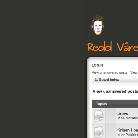
LOGIN
View unanswered posts
|
View 
Board index
View unanswered posts
Topics
prøve
in
>> Mariann
Krisen i b
in
>> Politik