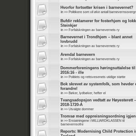
Hvorfor fortsetter krisen i barnevernet?
in
>> Politikere som vil øke antall barnevernsoverg
Bufdir reklamerer for fosterhjem og lokk
Steinkjer
in
>> Forfalskningen av barnevernets ry
Barnevernet i Trondhjem – blant annet
lovbrudd
in
>> Forfalskningen av barnevernets ry
Arendal barnevern
in
>> Forfalskningen av barnevernets ry
Dommerforeningens høringsuttalelse ti
2016:16 - ille
in
>> Politiets og rettsvesenets utidige støtte
Bok skrevet av systemfolk, som hevder d
forandre!
in
>> Bøker, lydbøker, hefter el
Tvangsadopsjon vedtatt av Høyesterett 
2018-1720-A
in
>> Utvalgte dommer
Tromsø med oppreisningsordning igjen
in
>> Erstatningene i MILLIARDKLASSEN til
barnevernsofre
Reports: Modernising Child Protection 
Zealand