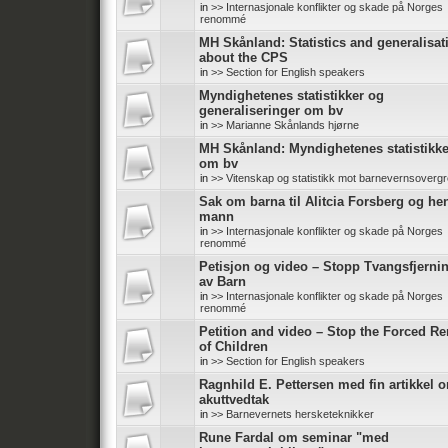
in
>> Internasjonale konflikter og skade på Norges
renommé
MH Skånland: Statistics and generalisat
about the CPS
in
>> Section for English speakers
Myndighetenes statistikker og
generaliseringer om bv
in
>> Marianne Skånlands hjørne
MH Skånland: Myndighetenes statistikke
om bv
in
>> Vitenskap og statistikk mot barnevernsoverg
Sak om barna til Alitcia Forsberg og he
mann
in
>> Internasjonale konflikter og skade på Norges
renommé
Petisjon og video – Stopp Tvangsfjerni
av Barn
in
>> Internasjonale konflikter og skade på Norges
renommé
Petition and video – Stop the Forced R
of Children
in
>> Section for English speakers
Ragnhild E. Pettersen med fin artikkel 
akuttvedtak
in
>> Barnevernets hersketeknikker
Rune Fardal om seminar "med