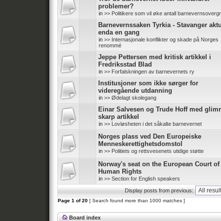
problemer?
in
>> Politikere som vil øke antall barnevernsoverg
Barnevernssaken Tyrkia - Stavanger aktu
enda en gang
in
>> Internasjonale konflikter og skade på Norges
renommé
Jeppe Pettersen med kritisk artikkel i
Fredriksstad Blad
in
>> Forfalskningen av barnevernets ry
Institusjoner som ikke sørger for
videregående utdanning
in
>> Ødelagt skolegang
Einar Salvesen og Trude Hoff med glim
skarp artikkel
in
>> Lovløsheten i det såkalte barnevernet
Norges plass ved Den Europeiske
Menneskerettighetsdomstol
in
>> Politiets og rettsvesenets utidige støtte
Norway's seat on the European Court of
Human Rights
in
>> Section for English speakers
Display posts from previous:
Page
1
of
20
[ Search found more than 1000 matches ]
Board index