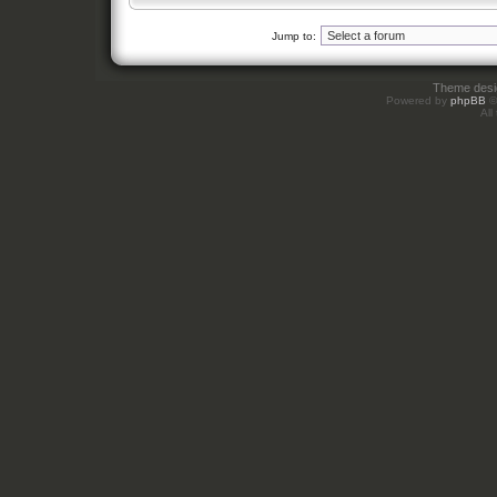
Jump to:
Theme des
Powered by
phpBB
©
All