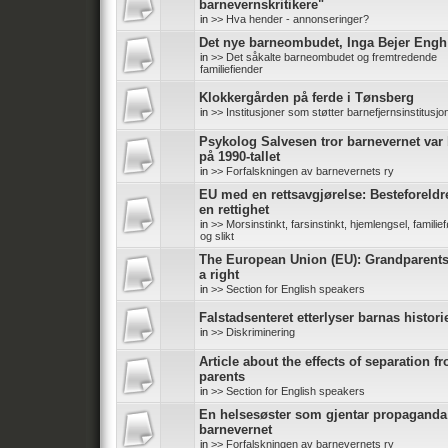
barnevernskritikere"
in
>> Hva hender - annonseringer?
Det nye barneombudet, Inga Bejer Engh
in
>> Det såkalte barneombudet og fremtredende
familiefiender
Klokkergården på ferde i Tønsberg
in
>> Institusjoner som støtter barnefjernsinstitusjo
Psykolog Salvesen tror barnevernet var 
på 1990-tallet
in
>> Forfalskningen av barnevernets ry
EU med en rettsavgjørelse: Besteforeldr
en rettighet
in
>> Morsinstinkt, farsinstinkt, hjemlengsel, familief
og slikt
The European Union (EU): Grandparent
a right
in
>> Section for English speakers
Falstadsenteret etterlyser barnas histori
in
>> Diskriminering
Article about the effects of separation f
parents
in
>> Section for English speakers
En helsesøster som gjentar propaganda
barnevernet
in
>> Forfalskningen av barnevernets ry