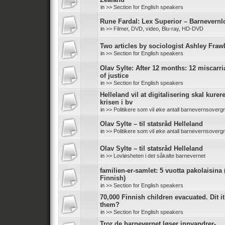
in
>> Section for English speakers
Rune Fardal: Lex Superior – Barnevernl
in
>> Filmer, DVD, video, Blu-ray, HD-DVD
Two articles by sociologist Ashley Fraw
in
>> Section for English speakers
Olav Sylte: After 12 months: 12 miscarr
of justice
in
>> Section for English speakers
Helleland vil at digitalisering skal kurer
krisen i bv
in
>> Politikere som vil øke antall barnevernsoverg
Olav Sylte – til statsråd Helleland
in
>> Politikere som vil øke antall barnevernsoverg
Olav Sylte – til statsråd Helleland
in
>> Lovløsheten i det såkalte barnevernet
familien-er-samlet: 5 vuotta pakolaisina 
Finnish)
in
>> Section for English speakers
70,000 Finnish children evacuated. Dit it
them?
in
>> Section for English speakers
Tror de barnevernet løser innvandrer-