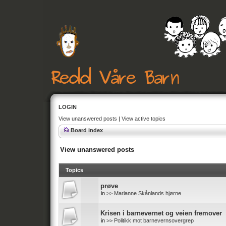
LOGIN
View unanswered posts
|
View active topics
Board index
View unanswered posts
Topics
prøve
in
>> Marianne Skånlands hjørne
Krisen i barnevernet og veien fremover
in
>> Politikk mot barnevernsovergrep