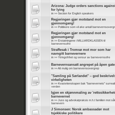
Arizona: Judge orders sanctions again
for lying
in
>> Section for English speakers
Regjeringen gjør motstand mot en
gjennomgang!
in
>> Politikere som vil øke antall barnevernsoverg
Regjeringen gjør motstand mot en
gjennomgang!
in
>> Erstatningene i MILLIARDKLASSEN til
barnevernsofre
Straffesak i Tromsø mot mor som har
navngitt barnevernere
in
>> Ytringsfrihet og sensur av barnevernsofre
Barnevernsansatt angrepet på åpen gate
in
>> Alt mulig om barnevernsovergrep
"Samling på Sørlandet" – god beskrivel
virkeligheten
in
>> Kvasivitenskapen bak ''barnevernets'' surreali
verden
Igjen en skjønnmaling av 'rettssikkerhete
barnevernet
in
>> Juss og advokatpraksis m.h.t familien mot såk
barnevern
J Simonsen: Norsk ambassadør mot
tsjekkiske politikere