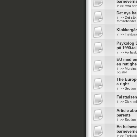
barneverns
in
>> Hva hen
Det nye b
in
>> Det såk
familiefiender
Klokkergår
in
>> Institus
Psykolog S
på 1990-tal
in
>> Forfals
EU med en 
en rettighe
in
>> Morsinsti
og slikt
The Europ
a right
in
>> Section 
Falstadsent
in
>> Diskrimi
Article abo
parents
in
>> Section 
En helsesø
barneverne
in
>> Forfals