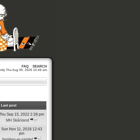
FAQ
SEARCH
rrently Thu Aug 06, 2026 10:49 am
Last post
Thu Sep 15, 2022 2:28 pm
MH Skånland
Sun Nov 11, 2018 12:43
pm
familien-er-samlet