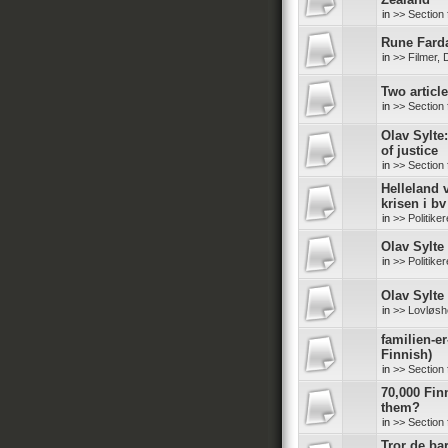
in
>> Section 
Rune Farda
in
>> Filmer,
Two articl
in
>> Section 
Olav Sylte
of justice
in
>> Section 
Helleland v
krisen i bv
in
>> Politike
Olav Sylte 
in
>> Politike
Olav Sylte 
in
>> Lovløshe
familien-er
Finnish)
in
>> Section 
70,000 Finn
them?
in
>> Section 
Tror de ba