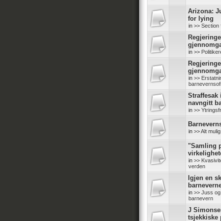
Arizona: J
for lying
in
>> Section 
Regjeringe
gjennomg
in
>> Politike
Regjeringe
gjennomg
in
>> Erstatn
barnevernsof
Straffesak
navngitt b
in
>> Ytringsf
Barneverns
in
>> Alt mul
"Samling p
virkelighe
in
>> Kvasivit
verden
Igjen en sk
barneverne
in
>> Juss og 
barnevern
J Simonse
tsjekkiske 