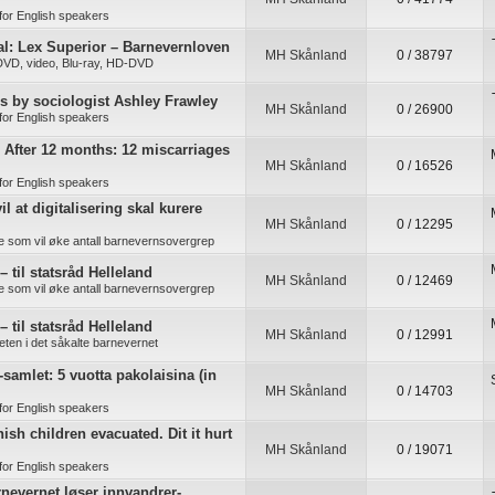
for English speakers
l: Lex Superior – Barnevernloven
MH Skånland
0 / 38797
 DVD, video, Blu-ray, HD-DVD
es by sociologist Ashley Frawley
MH Skånland
0 / 26900
for English speakers
: After 12 months: 12 miscarriages
MH Skånland
0 / 16526
for English speakers
il at digitalisering skal kurere
MH Skånland
0 / 12295
re som vil øke antall barnevernsovergrep
– til statsråd Helleland
MH Skånland
0 / 12469
re som vil øke antall barnevernsovergrep
– til statsråd Helleland
MH Skånland
0 / 12991
ten i det såkalte barnevernet
-samlet: 5 vuotta pakolaisina (in
MH Skånland
0 / 14703
for English speakers
ish children evacuated. Dit it hurt
MH Skånland
0 / 19071
for English speakers
rnevernet løser innvandrer-