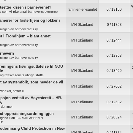
W
tsetter krisen i barnevernet?
familien-er-samlet
0 / 19150
re som vil øke antall barnevernsovergrep
lamerer for fosterhjem og lokker i
MH Skånland
0 / 11753
kningen av barnevernets ry
t i Trondhjem – blant annet
MH Skånland
0 / 12444
kningen av barnevernets ry
arnevern
MH Skånland
0 / 12363
kningen av barnevernets ry
ningens høringsuttalelse til NOU
le
MH Skånland
0 / 13469
s og rettsvesenets utidige støtte
t av systemfolk, som hevder de vil
MH Skånland
0 / 27002
ydbøker, hefter el
sjon vedtatt av Høyesterett – HR-
A
MH Skånland
0 / 12632
e dommer
d oppreisningsordning igjen
MH Skånland
0 / 20524
ingene i MILLIARDKLASSEN til
re
odernising Child Protection in New
MH Skånland
0 / 41774