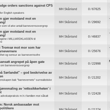
udge orders sanctions against CPS
MH Skånland
0 / 67625
for English speakers
n gjør motstand mot en
ang!
MH Skånland
0 / 29692
re som vil øke antall barnevernsovergrep
n gjør motstand mot en
ang!
MH Skånland
0 / 46837
ingene i MILLIARDKLASSEN til
re
 i Tromsø mot mor som har
arnevernere
MH Skånland
0 / 25676
rihet og sensur av barnevernsofre
ansatt angrepet på åpen gate
MH Skånland
0 / 22998
ig om barnevernsovergrep
å Sørlandet" – god beskrivelse av
ten
MH Skånland
0 / 21202
enskapen bak ''barnevernets'' surrealistiske
jønnmaling av 'rettssikkerheten' i
t
MH Skånland
0 / 22428
advokatpraksis m.h.t familien mot såkalt
n: Norsk ambassadør mot
politikere
MH Skånland
0 / 21274