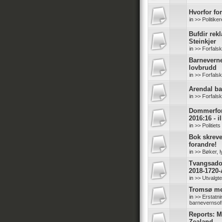
Hvorfor for
in
>> Politike
Bufdir rek
Steinkjer
in
>> Forfals
Barneverne
lovbrudd
in
>> Forfals
Arendal b
in
>> Forfals
Dommerfore
2016:16 - il
in
>> Politiet
Bok skreve
forandre!
in
>> Bøker, l
Tvangsadop
2018-1720-
in
>> Utvalgt
Tromsø me
in
>> Erstatn
barnevernsof
Reports: M
Zealand