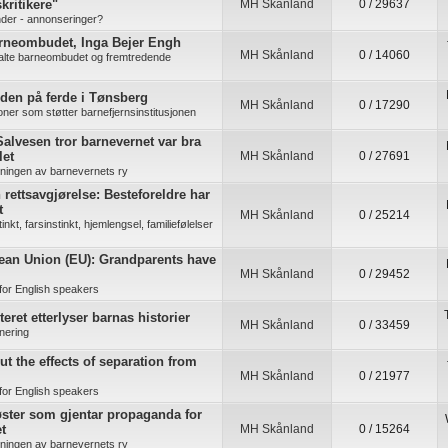
kritikere"
MH Skånland
0 / 29637
der - annonseringer?
arneombudet, Inga Bejer Engh
MH Skånland
0 / 14060
alte barneombudet og fremtredende
den på ferde i Tønsberg
MH Skånland
0 / 17290
joner som støtter barnefjernsinstitusjonen
alvesen tror barnevernet var bra
let
MH Skånland
0 / 27691
kningen av barnevernets ry
rettsavgjørelse: Besteforeldre har
t
MH Skånland
0 / 25214
nkt, farsinstinkt, hjemlengsel, familiefølelser
ean Union (EU): Grandparents have
MH Skånland
0 / 29452
for English speakers
eret etterlyser barnas historier
MH Skånland
0 / 33459
nering
ut the effects of separation from
MH Skånland
0 / 21977
for English speakers
ster som gjentar propaganda for
t
MH Skånland
0 / 15264
kningen av barnevernets ry