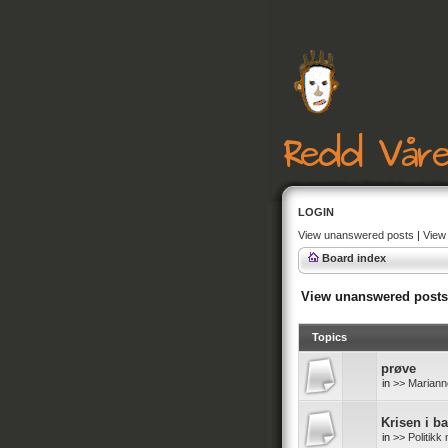
LOGIN
View unanswered posts
|
View 
Board index
View unanswered posts
Topics
prøve
in
>> Mariann
Krisen i b
in
>> Politik