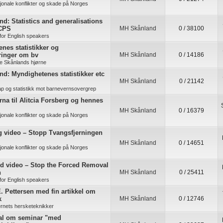
jonale konflikter og skade på Norges
d: Statistics and generalisations
 CPS
MH Skånland
0 / 38100
for English speakers
nes statistikker og
ringer om bv
MH Skånland
0 / 14186
e Skånlands hjørne
d: Myndighetenes statistikker etc
MH Skånland
0 / 21142
ap og statistikk mot barnevernsovergrep
na til Alitcia Forsberg og hennes
MH Skånland
0 / 16379
jonale konflikter og skade på Norges
g video – Stopp Tvangsfjerningen
MH Skånland
0 / 14651
jonale konflikter og skade på Norges
nd video – Stop the Forced Removal
n
MH Skånland
0 / 25411
for English speakers
. Pettersen med fin artikkel om
k
MH Skånland
0 / 12746
rnets hersketeknikker
al om seminar "med