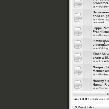
problemer
in
>> Politike
Barneverns
enda en g
in
>> Internas
renommé
Jeppe Pette
Fredriksst
in
>> Forfals
Institusjo
videregåe
in
>> Ødelagt
Einar Salv
skarp artik
in
>> Lovløshe
Norges pl
Mennesker
in
>> Politiet
Norway's s
Human Rig
in
>> Section 
Di
Page
1
of
20
[ Search found mo
Board index