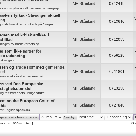
?
MH Skånland
0 / 12449
re som vil øke antall barnevernsovergrep
saken Tyrkia - Stavanger aktuell
ang
MH Skånland
0 / 13640
jonale konflikter og skade på Norges
rsen med kritisk artikkel i
ad Blad
MH Skånland
0 / 12053
kningen av barnevernets ry
ner som ikke sørger for
nde utdanning
MH Skånland
0 / 56125
 skolegang
esen og Trude Hoff med glimrende,
kel
MH Skånland
0 / 11801
ten i det såkalte barnevernet
ass ved Den Europeiske
ettighetsdomstol
MH Skånland
0 / 13258
s og rettsvesenets utidige støtte
eat on the European Court of
hts
MH Skånland
0 / 27848
for English speakers
splay posts from previous:
Sort by:
Go
re than 1000 matches ]