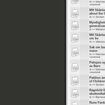
in
>> Internas
renommé
MH Skånlan
about the
in
>> Section 
Myndighete
generalise
in
>> Mariann
MH Skånlan
om bv
in
>> Vitensk
Sak om bar
mann
in
>> Internas
renommé
Petisjon o
av Barn
in
>> Internas
renommé
Petition a
of Childre
in
>> Section 
Ragnhild E
akuttvedta
in
>> Barneve
Rune Fard