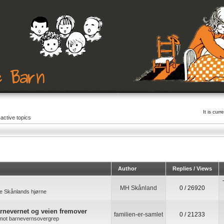
It is cu
active topics
Author
Replies / Views
MH Skånland
0 / 26920
e Skånlands hjørne
arnevernet og veien fremover
familien-er-samlet
0 / 21233
k mot barnevernsovergrep