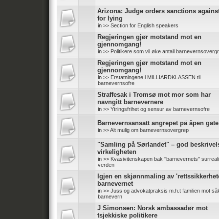
Arizona: Judge orders sanctions again
for lying
in
>> Section for English speakers
Regjeringen gjør motstand mot en
gjennomgang!
in
>> Politikere som vil øke antall barnevernsoverg
Regjeringen gjør motstand mot en
gjennomgang!
in
>> Erstatningene i MILLIARDKLASSEN til
barnevernsofre
Straffesak i Tromsø mot mor som har
navngitt barnevernere
in
>> Ytringsfrihet og sensur av barnevernsofre
Barnevernsansatt angrepet på åpen gate
in
>> Alt mulig om barnevernsovergrep
"Samling på Sørlandet" – god beskrivel
virkeligheten
in
>> Kvasivitenskapen bak ''barnevernets'' surreali
verden
Igjen en skjønnmaling av 'rettssikkerhete
barnevernet
in
>> Juss og advokatpraksis m.h.t familien mot såk
barnevern
J Simonsen: Norsk ambassadør mot
tsjekkiske politikere