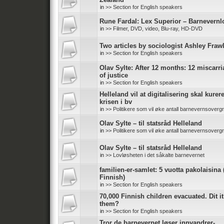
in
>> Section for English speakers
Rune Fardal: Lex Superior – Barnevernl
in
>> Filmer, DVD, video, Blu-ray, HD-DVD
Two articles by sociologist Ashley Fraw
in
>> Section for English speakers
Olav Sylte: After 12 months: 12 miscarr
of justice
in
>> Section for English speakers
Helleland vil at digitalisering skal kurer
krisen i bv
in
>> Politikere som vil øke antall barnevernsoverg
Olav Sylte – til statsråd Helleland
in
>> Politikere som vil øke antall barnevernsoverg
Olav Sylte – til statsråd Helleland
in
>> Lovløsheten i det såkalte barnevernet
familien-er-samlet: 5 vuotta pakolaisina 
Finnish)
in
>> Section for English speakers
70,000 Finnish children evacuated. Dit it
them?
in
>> Section for English speakers
Tror de barnevernet løser innvandrer-