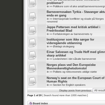
problemer?
in
>> Politikere som vil øke antall barnevernsoverg
Barnevernssaken Tyrkia - Stavanger aktu
enda en gang
in
>> Internasjonale konflikter og skade på Norges
renommé
Jeppe Pettersen med kritisk artikkel i
Fredriksstad Blad
in
>> Forfalskningen av barnevernets ry
Institusjoner som ikke sørger for
videregående utdanning
in
>> Ødelagt skolegang
Einar Salvesen og Trude Hoff med glim
skarp artikkel
in
>> Lovløsheten i det såkalte barnevernet
Norges plass ved Den Europeiske
Menneskerettighetsdomstol
in
>> Politiets og rettsvesenets utidige støtte
Norway's seat on the European Court of
Human Rights
in
>> Section for English speakers
Display posts from previous:
Page
1
of
20
[ Search found more than 1000 matches ]
Board index