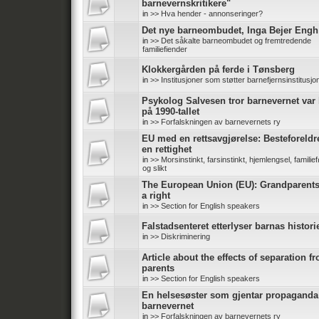
barnevernskritikere"
in
>> Hva hender - annonseringer?
Det nye barneombudet, Inga Bejer Engh
in
>> Det såkalte barneombudet og fremtredende
familiefiender
Klokkergården på ferde i Tønsberg
in
>> Institusjoner som støtter barnefjernsinstitusjo
Psykolog Salvesen tror barnevernet var 
på 1990-tallet
in
>> Forfalskningen av barnevernets ry
EU med en rettsavgjørelse: Besteforeldr
en rettighet
in
>> Morsinstinkt, farsinstinkt, hjemlengsel, familief
og slikt
The European Union (EU): Grandparent
a right
in
>> Section for English speakers
Falstadsenteret etterlyser barnas histori
in
>> Diskriminering
Article about the effects of separation f
parents
in
>> Section for English speakers
En helsesøster som gjentar propaganda
barnevernet
in
>> Forfalskningen av barnevernets ry