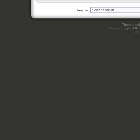
Jump to:
Theme des
Powered by
phpBB
©
All