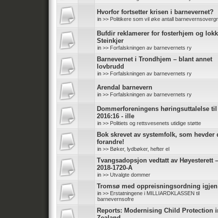
Hvorfor fortsetter krisen i barnevernet?
in
>> Politikere som vil øke antall barnevernsoverg
Bufdir reklamerer for fosterhjem og lokk
Steinkjer
in
>> Forfalskningen av barnevernets ry
Barnevernet i Trondhjem – blant annet
lovbrudd
in
>> Forfalskningen av barnevernets ry
Arendal barnevern
in
>> Forfalskningen av barnevernets ry
Dommerforeningens høringsuttalelse ti
2016:16 - ille
in
>> Politiets og rettsvesenets utidige støtte
Bok skrevet av systemfolk, som hevder d
forandre!
in
>> Bøker, lydbøker, hefter el
Tvangsadopsjon vedtatt av Høyesterett 
2018-1720-A
in
>> Utvalgte dommer
Tromsø med oppreisningsordning igjen
in
>> Erstatningene i MILLIARDKLASSEN til
barnevernsofre
Reports: Modernising Child Protection 
Zealand