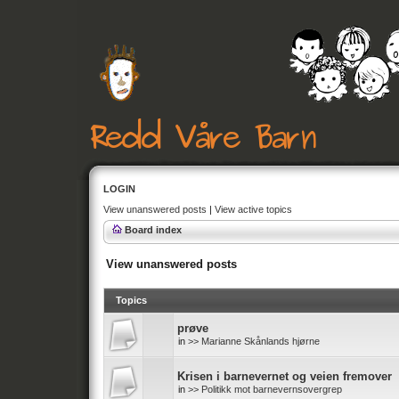
LOGIN
View unanswered posts
|
View active topics
Board index
View unanswered posts
Topics
prøve
in
>> Marianne Skånlands hjørne
Krisen i barnevernet og veien fremover
in
>> Politikk mot barnevernsovergrep