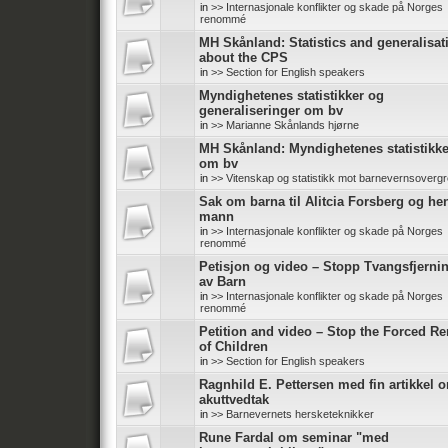
in
>> Internasjonale konflikter og skade på Norges
renommé
MH Skånland: Statistics and generalisat
about the CPS
in
>> Section for English speakers
Myndighetenes statistikker og
generaliseringer om bv
in
>> Marianne Skånlands hjørne
MH Skånland: Myndighetenes statistikke
om bv
in
>> Vitenskap og statistikk mot barnevernsoverg
Sak om barna til Alitcia Forsberg og he
mann
in
>> Internasjonale konflikter og skade på Norges
renommé
Petisjon og video – Stopp Tvangsfjerni
av Barn
in
>> Internasjonale konflikter og skade på Norges
renommé
Petition and video – Stop the Forced R
of Children
in
>> Section for English speakers
Ragnhild E. Pettersen med fin artikkel 
akuttvedtak
in
>> Barnevernets hersketeknikker
Rune Fardal om seminar "med