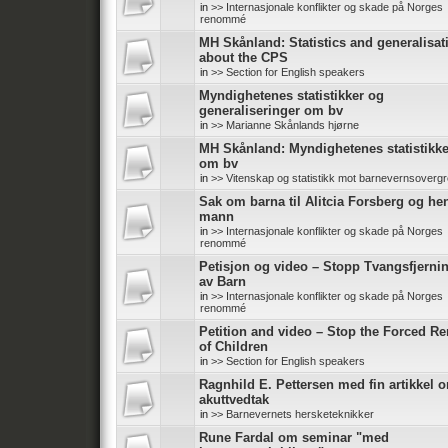
in
>> Internasjonale konflikter og skade på Norges
renommé
MH Skånland: Statistics and generalisat
about the CPS
in
>> Section for English speakers
Myndighetenes statistikker og
generaliseringer om bv
in
>> Marianne Skånlands hjørne
MH Skånland: Myndighetenes statistikke
om bv
in
>> Vitenskap og statistikk mot barnevernsoverg
Sak om barna til Alitcia Forsberg og he
mann
in
>> Internasjonale konflikter og skade på Norges
renommé
Petisjon og video – Stopp Tvangsfjerni
av Barn
in
>> Internasjonale konflikter og skade på Norges
renommé
Petition and video – Stop the Forced R
of Children
in
>> Section for English speakers
Ragnhild E. Pettersen med fin artikkel 
akuttvedtak
in
>> Barnevernets hersketeknikker
Rune Fardal om seminar "med