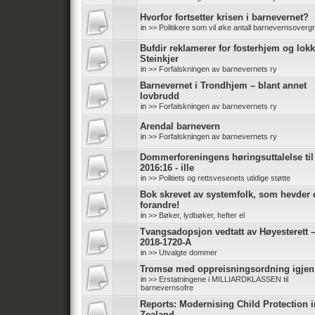
Hvorfor fortsetter krisen i barnevernet?
in
>> Politikere som vil øke antall barnevernsoverg
Bufdir reklamerer for fosterhjem og lokk
Steinkjer
in
>> Forfalskningen av barnevernets ry
Barnevernet i Trondhjem – blant annet
lovbrudd
in
>> Forfalskningen av barnevernets ry
Arendal barnevern
in
>> Forfalskningen av barnevernets ry
Dommerforeningens høringsuttalelse ti
2016:16 - ille
in
>> Politiets og rettsvesenets utidige støtte
Bok skrevet av systemfolk, som hevder d
forandre!
in
>> Bøker, lydbøker, hefter el
Tvangsadopsjon vedtatt av Høyesterett 
2018-1720-A
in
>> Utvalgte dommer
Tromsø med oppreisningsordning igjen
in
>> Erstatningene i MILLIARDKLASSEN til
barnevernsofre
Reports: Modernising Child Protection 
Zealand