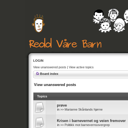
LOGIN
View unanswered posts
|
View active topics
Board index
View unanswered posts
Topics
prøve
in
>> Marianne Skånlands hjørne
Krisen i barnevernet og veien fremover
in
>> Politikk mot barnevernsovergrep