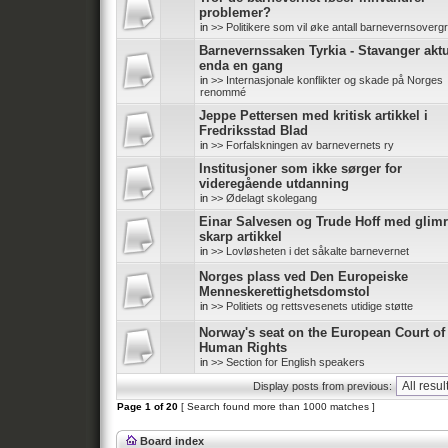
problemer?
in
>> Politikere som vil øke antall barnevernsoverg
Barnevernssaken Tyrkia - Stavanger aktu
enda en gang
in
>> Internasjonale konflikter og skade på Norges
renommé
Jeppe Pettersen med kritisk artikkel i
Fredriksstad Blad
in
>> Forfalskningen av barnevernets ry
Institusjoner som ikke sørger for
videregående utdanning
in
>> Ødelagt skolegang
Einar Salvesen og Trude Hoff med glim
skarp artikkel
in
>> Lovløsheten i det såkalte barnevernet
Norges plass ved Den Europeiske
Menneskerettighetsdomstol
in
>> Politiets og rettsvesenets utidige støtte
Norway's seat on the European Court of
Human Rights
in
>> Section for English speakers
Display posts from previous:
Page
1
of
20
[ Search found more than 1000 matches ]
Board index