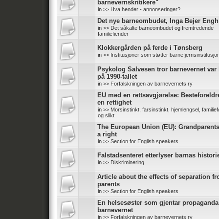
barnevernskritikere"
in
>> Hva hender - annonseringer?
Det nye barneombudet, Inga Bejer Engh
in
>> Det såkalte barneombudet og fremtredende
familiefiender
Klokkergården på ferde i Tønsberg
in
>> Institusjoner som støtter barnefjernsinstitusjo
Psykolog Salvesen tror barnevernet var 
på 1990-tallet
in
>> Forfalskningen av barnevernets ry
EU med en rettsavgjørelse: Besteforeldr
en rettighet
in
>> Morsinstinkt, farsinstinkt, hjemlengsel, familief
og slikt
The European Union (EU): Grandparent
a right
in
>> Section for English speakers
Falstadsenteret etterlyser barnas histori
in
>> Diskriminering
Article about the effects of separation f
parents
in
>> Section for English speakers
En helsesøster som gjentar propaganda
barnevernet
in
>> Forfalskningen av barnevernets ry