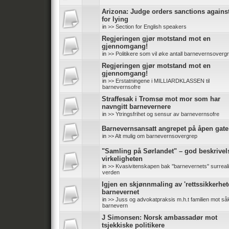
Arizona: Judge orders sanctions again
for lying
in
>> Section for English speakers
Regjeringen gjør motstand mot en
gjennomgang!
in
>> Politikere som vil øke antall barnevernsoverg
Regjeringen gjør motstand mot en
gjennomgang!
in
>> Erstatningene i MILLIARDKLASSEN til
barnevernsofre
Straffesak i Tromsø mot mor som har
navngitt barnevernere
in
>> Ytringsfrihet og sensur av barnevernsofre
Barnevernsansatt angrepet på åpen gate
in
>> Alt mulig om barnevernsovergrep
"Samling på Sørlandet" – god beskrivel
virkeligheten
in
>> Kvasivitenskapen bak ''barnevernets'' surreali
verden
Igjen en skjønnmaling av 'rettssikkerhete
barnevernet
in
>> Juss og advokatpraksis m.h.t familien mot såk
barnevern
J Simonsen: Norsk ambassadør mot
tsjekkiske politikere