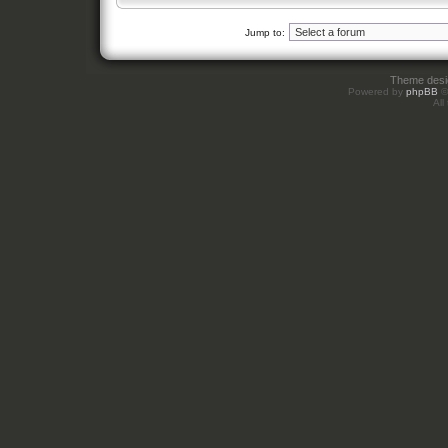
Jump to:
Theme des
Powered by
phpBB
©
All