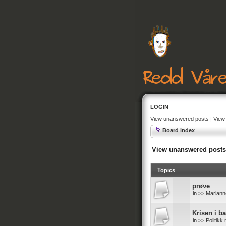
LOGIN
View unanswered posts
|
View 
Board index
View unanswered posts
Topics
prøve
in
>> Mariann
Krisen i b
in
>> Politik