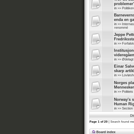
problemer
in
>> Politike
Barneverns
enda en g
in
>> Internas
renommé
Jeppe Pette
Fredriksst
in
>> Forfals
Institusjo
videregåe
in
>> Ødelagt
Einar Salv
skarp artik
in
>> Lovløshe
Norges pl
Mennesker
in
>> Politiet
Norway's s
Human Rig
in
>> Section 
Di
Page
1
of
20
[ Search found mo
Board index