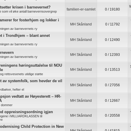
W
tsetter krisen i barnevernet?
familien-er-samlet
0 / 19180
re som vil øke antall barnevernsovergrep
lamerer for fosterhjem og lokker i
MH Skånland
0 / 11792
kningen av barnevernets ry
t i Trondhjem – blant annet
MH Skånland
0 / 12490
kningen av barnevernets ry
arnevern
MH Skånland
0 / 12393
kningen av barnevernets ry
ningens høringsuttalelse til NOU
le
MH Skånland
0 / 13513
s og rettsvesenets utidige støtte
t av systemfolk, som hevder de vil
MH Skånland
0 / 27056
ydbøker, hefter el
sjon vedtatt av Høyesterett – HR-
A
MH Skånland
0 / 12667
e dommer
d oppreisningsordning igjen
MH Skånland
0 / 20558
ingene i MILLIARDKLASSEN til
re
odernising Child Protection in New
MH Skånland
0 / 41815