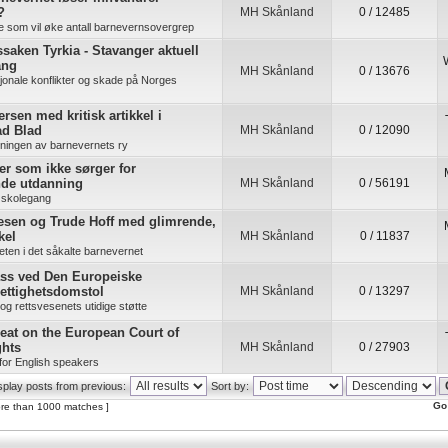
?
MH Skånland
0 / 12485
re som vil øke antall barnevernsovergrep
saken Tyrkia - Stavanger aktuell
ang
MH Skånland
0 / 13676
jonale konflikter og skade på Norges
rsen med kritisk artikkel i
ad Blad
MH Skånland
0 / 12090
kningen av barnevernets ry
ner som ikke sørger for
nde utdanning
MH Skånland
0 / 56191
 skolegang
esen og Trude Hoff med glimrende,
kel
MH Skånland
0 / 11837
ten i det såkalte barnevernet
ass ved Den Europeiske
ettighetsdomstol
MH Skånland
0 / 13297
s og rettsvesenets utidige støtte
eat on the European Court of
hts
MH Skånland
0 / 27903
for English speakers
splay posts from previous:
Sort by:
Go
re than 1000 matches ]