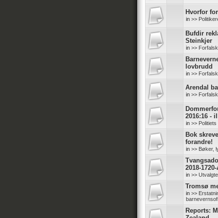
Hvorfor for
in
>> Politike
Bufdir rek
Steinkjer
in
>> Forfals
Barneverne
lovbrudd
in
>> Forfals
Arendal b
in
>> Forfals
Dommerfore
2016:16 - il
in
>> Politiet
Bok skreve
forandre!
in
>> Bøker, l
Tvangsadop
2018-1720-
in
>> Utvalgt
Tromsø me
in
>> Erstatn
barnevernsof
Reports: M
Zealand