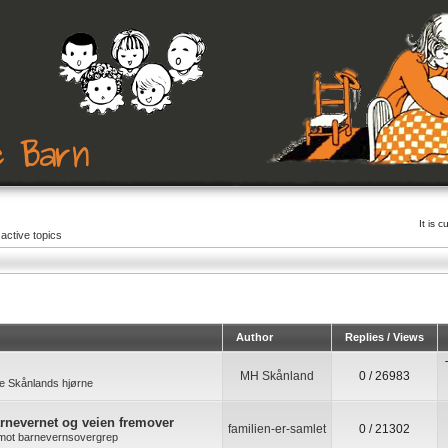
It is 
active topics
Author
Replies / Views
MH Skånland
0 / 26983
e Skånlands hjørne
arnevernet og veien fremover
familien-er-samlet
0 / 21302
k mot barnevernsovergrep