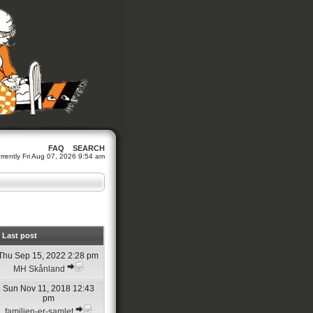
FAQ
SEARCH
currently Fri Aug 07, 2026 9:54 am
Last post
Thu Sep 15, 2022 2:28 pm
MH Skånland
Sun Nov 11, 2018 12:43
pm
familien-er-samlet