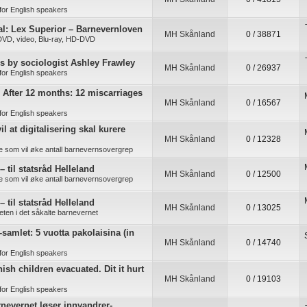
for English speakers
l: Lex Superior – Barnevernloven
MH Skånland
0 / 38871
 DVD, video, Blu-ray, HD-DVD
es by sociologist Ashley Frawley
MH Skånland
0 / 26937
for English speakers
: After 12 months: 12 miscarriages
MH Skånland
0 / 16567
for English speakers
il at digitalisering skal kurere
MH Skånland
0 / 12328
re som vil øke antall barnevernsovergrep
– til statsråd Helleland
MH Skånland
0 / 12500
re som vil øke antall barnevernsovergrep
– til statsråd Helleland
MH Skånland
0 / 13025
ten i det såkalte barnevernet
-samlet: 5 vuotta pakolaisina (in
MH Skånland
0 / 14740
for English speakers
ish children evacuated. Dit it hurt
MH Skånland
0 / 19103
for English speakers
rnevernet løser innvandrer-