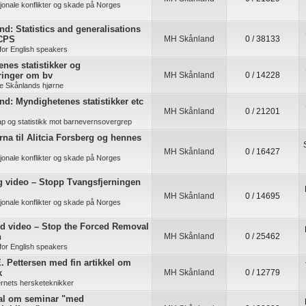
jonale konflikter og skade på Norges
d: Statistics and generalisations
 CPS
MH Skånland
0 / 38133
for English speakers
nes statistikker og
ringer om bv
MH Skånland
0 / 14228
e Skånlands hjørne
d: Myndighetenes statistikker etc
MH Skånland
0 / 21201
ap og statistikk mot barnevernsovergrep
na til Alitcia Forsberg og hennes
MH Skånland
0 / 16427
jonale konflikter og skade på Norges
g video – Stopp Tvangsfjerningen
MH Skånland
0 / 14695
jonale konflikter og skade på Norges
nd video – Stop the Forced Removal
n
MH Skånland
0 / 25462
for English speakers
. Pettersen med fin artikkel om
k
MH Skånland
0 / 12779
rnets hersketeknikker
al om seminar "med