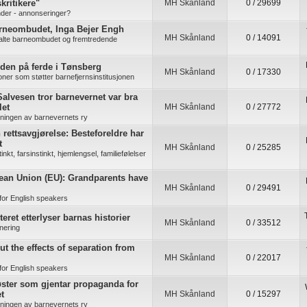
kritikere"
MH Skånland
0 / 29699
der - annonseringer?
arneombudet, Inga Bejer Engh
MH Skånland
0 / 14091
alte barneombudet og fremtredende
den på ferde i Tønsberg
MH Skånland
0 / 17330
joner som støtter barnefjernsinstitusjonen
alvesen tror barnevernet var bra
let
MH Skånland
0 / 27772
kningen av barnevernets ry
rettsavgjørelse: Besteforeldre har
t
MH Skånland
0 / 25285
nkt, farsinstinkt, hjemlengsel, familiefølelser
ean Union (EU): Grandparents have
MH Skånland
0 / 29491
for English speakers
eret etterlyser barnas historier
MH Skånland
0 / 33512
nering
ut the effects of separation from
MH Skånland
0 / 22017
for English speakers
ster som gjentar propaganda for
t
MH Skånland
0 / 15297
kningen av barnevernets ry