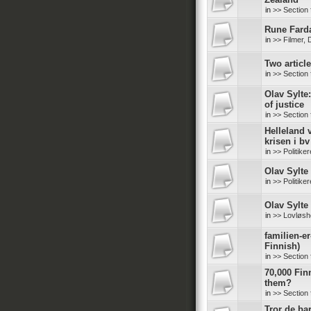
in
>> Section 
Rune Farda
in
>> Filmer,
Two articl
in
>> Section 
Olav Sylte
of justice
in
>> Section 
Helleland v
krisen i bv
in
>> Politike
Olav Sylte 
in
>> Politike
Olav Sylte 
in
>> Lovløshe
familien-er
Finnish)
in
>> Section 
70,000 Finn
them?
in
>> Section 
Tror de ba