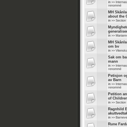
in
>> Internas
renommé
MH Skånlan
about the
in
>> Section 
Myndighete
generalise
in
>> Mariann
MH Skånlan
om bv
in
>> Vitensk
Sak om bar
mann
in
>> Internas
renommé
Petisjon o
av Barn
in
>> Internas
renommé
Petition a
of Childre
in
>> Section 
Ragnhild E
akuttvedta
in
>> Barneve
Rune Fard