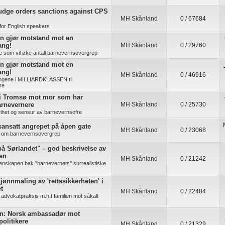
udge orders sanctions against CPS
MH Skånland
0 / 67684
for English speakers
n gjør motstand mot en
ang!
MH Skånland
0 / 29760
re som vil øke antall barnevernsovergrep
n gjør motstand mot en
ang!
MH Skånland
0 / 46916
ingene i MILLIARDKLASSEN til
re
 i Tromsø mot mor som har
arnevernere
MH Skånland
0 / 25730
rihet og sensur av barnevernsofre
ansatt angrepet på åpen gate
MH Skånland
0 / 23068
ig om barnevernsovergrep
å Sørlandet" – god beskrivelse av
ten
MH Skånland
0 / 21242
enskapen bak ''barnevernets'' surrealistiske
jønnmaling av 'rettssikkerheten' i
t
MH Skånland
0 / 22484
advokatpraksis m.h.t familien mot såkalt
n: Norsk ambassadør mot
politikere
MH Skånland
0 / 21329