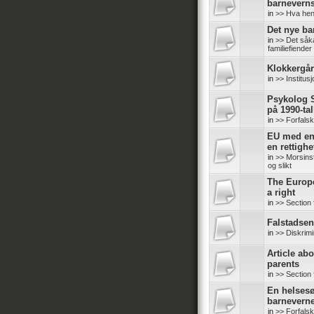
barneverns
in
>> Hva hen
Det nye b
in
>> Det såk
familiefiender
Klokkergår
in
>> Institus
Psykolog S
på 1990-tal
in
>> Forfals
EU med en 
en rettighe
in
>> Morsinsti
og slikt
The Europ
a right
in
>> Section 
Falstadsent
in
>> Diskrimi
Article abo
parents
in
>> Section 
En helsesø
barneverne
in
>> Forfals