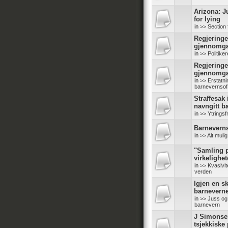
Arizona: J
for lying
in
>> Section 
Regjeringe
gjennomg
in
>> Politike
Regjeringe
gjennomg
in
>> Erstatn
barnevernsof
Straffesak
navngitt b
in
>> Ytringsf
Barneverns
in
>> Alt mul
"Samling p
virkelighe
in
>> Kvasivit
verden
Igjen en sk
barneverne
in
>> Juss og 
barnevern
J Simonse
tsjekkiske 