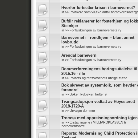
Hvorfor fortsetter krisen i barnevernet?
in
>> Politikere som vil øke antall barnevernsoverg
Bufdir reklamerer for fosterhjem og lokk
Steinkjer
in
>> Forfalskningen av barnevernets ry
Barnevernet i Trondhjem – blant annet
lovbrudd
in
>> Forfalskningen av barnevernets ry
Arendal barnevern
in
>> Forfalskningen av barnevernets ry
Dommerforeningens høringsuttalelse ti
2016:16 - ille
in
>> Politiets og rettsvesenets utidige støtte
Bok skrevet av systemfolk, som hevder d
forandre!
in
>> Bøker, lydbøker, hefter el
Tvangsadopsjon vedtatt av Høyesterett 
2018-1720-A
in
>> Utvalgte dommer
Tromsø med oppreisningsordning igjen
in
>> Erstatningene i MILLIARDKLASSEN til
barnevernsofre
Reports: Modernising Child Protection 
Zealand