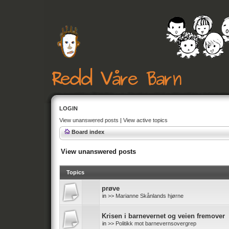
LOGIN
View unanswered posts
|
View active topics
Board index
View unanswered posts
Topics
prøve
in
>> Marianne Skånlands hjørne
Krisen i barnevernet og veien fremover
in
>> Politikk mot barnevernsovergrep