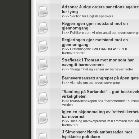
Arizona: Judge orders sanctions again
for lying
in
>> Section for English speakers
Regjeringen gjør motstand mot en
gjennomgang!
in
>> Politikere som vil øke antall barnevernsoverg
Regjeringen gjør motstand mot en
gjennomgang!
in
>> Erstatningene i MILLIARDKLASSEN til
barnevernsofre
Straffesak i Tromsø mot mor som har
navngitt barnevernere
in
>> Ytringsfrihet og sensur av barnevernsofre
Barnevernsansatt angrepet på åpen gate
in
>> Alt mulig om barnevernsovergrep
"Samling på Sørlandet" – god beskrivel
virkeligheten
in
>> Kvasivitenskapen bak ''barnevernets'' surreali
verden
Igjen en skjønnmaling av 'rettssikkerhete
barnevernet
in
>> Juss og advokatpraksis m.h.t familien mot såk
barnevern
J Simonsen: Norsk ambassadør mot
tsjekkiske politikere