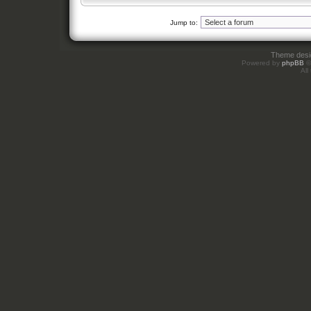
Jump to:
Theme des
Powered by
phpBB
©
All