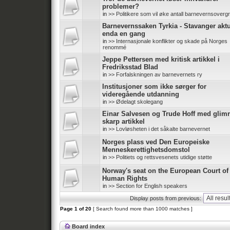
problemer?
in
>> Politikere som vil øke antall barnevernsoverg
Barnevernssaken Tyrkia - Stavanger aktu
enda en gang
in
>> Internasjonale konflikter og skade på Norges
renommé
Jeppe Pettersen med kritisk artikkel i
Fredriksstad Blad
in
>> Forfalskningen av barnevernets ry
Institusjoner som ikke sørger for
videregående utdanning
in
>> Ødelagt skolegang
Einar Salvesen og Trude Hoff med glim
skarp artikkel
in
>> Lovløsheten i det såkalte barnevernet
Norges plass ved Den Europeiske
Menneskerettighetsdomstol
in
>> Politiets og rettsvesenets utidige støtte
Norway's seat on the European Court of
Human Rights
in
>> Section for English speakers
Display posts from previous:
Page
1
of
20
[ Search found more than 1000 matches ]
Board index