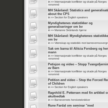
in
>> Internasjonale konflikter og skade på Norges
renommé
MH Skånland: Statistics and generalisat
about the CPS
in
>> Section for English speakers
Myndighetenes statistikker og
generaliseringer om bv
in
>> Marianne Skånlands hjørne
MH Skånland: Myndighetenes statistikke
om bv
in
>> Vitenskap og statistikk mot barnevernsoverg
Sak om barna til Alitcia Forsberg og he
mann
in
>> Internasjonale konflikter og skade på Norges
renommé
Petisjon og video – Stopp Tvangsfjerni
av Barn
in
>> Internasjonale konflikter og skade på Norges
renommé
Petition and video – Stop the Forced R
of Children
in
>> Section for English speakers
Ragnhild E. Pettersen med fin artikkel 
akuttvedtak
in
>> Barnevernets hersketeknikker
Rune Fardal om seminar "med