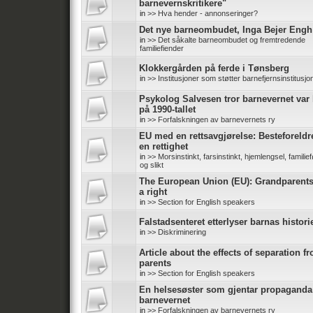
barnevernskritikere"
in
>> Hva hender - annonseringer?
Det nye barneombudet, Inga Bejer Engh
in
>> Det såkalte barneombudet og fremtredende
familiefiender
Klokkergården på ferde i Tønsberg
in
>> Institusjoner som støtter barnefjernsinstitusjo
Psykolog Salvesen tror barnevernet var 
på 1990-tallet
in
>> Forfalskningen av barnevernets ry
EU med en rettsavgjørelse: Besteforeldr
en rettighet
in
>> Morsinstinkt, farsinstinkt, hjemlengsel, familief
og slikt
The European Union (EU): Grandparent
a right
in
>> Section for English speakers
Falstadsenteret etterlyser barnas histori
in
>> Diskriminering
Article about the effects of separation f
parents
in
>> Section for English speakers
En helsesøster som gjentar propaganda
barnevernet
in
>> Forfalskningen av barnevernets ry