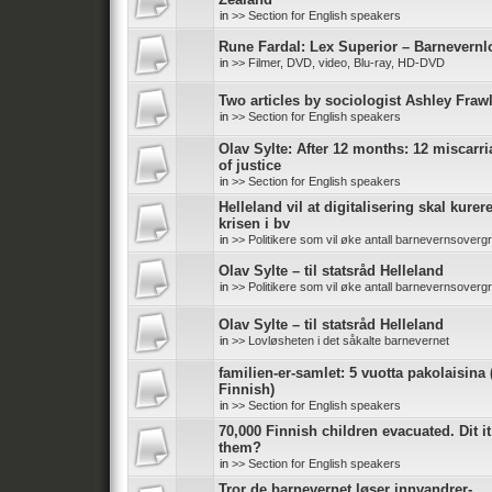
in
>> Section for English speakers
Rune Fardal: Lex Superior – Barnevernl
in
>> Filmer, DVD, video, Blu-ray, HD-DVD
Two articles by sociologist Ashley Fraw
in
>> Section for English speakers
Olav Sylte: After 12 months: 12 miscarr
of justice
in
>> Section for English speakers
Helleland vil at digitalisering skal kurer
krisen i bv
in
>> Politikere som vil øke antall barnevernsoverg
Olav Sylte – til statsråd Helleland
in
>> Politikere som vil øke antall barnevernsoverg
Olav Sylte – til statsråd Helleland
in
>> Lovløsheten i det såkalte barnevernet
familien-er-samlet: 5 vuotta pakolaisina 
Finnish)
in
>> Section for English speakers
70,000 Finnish children evacuated. Dit it
them?
in
>> Section for English speakers
Tror de barnevernet løser innvandrer-