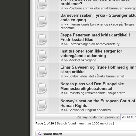
problemer?
in
>> Politikere som vil øke antall barnevernsoverg
Barnevernssaken Tyrkia - Stavanger aktu
enda en gang
in
>> Internasjonale konflikter og skade på Norges
renommé
Jeppe Pettersen med kritisk artikkel i
Fredriksstad Blad
in
>> Forfalskningen av barnevernets ry
Institusjoner som ikke sørger for
videregående utdanning
in
>> Ødelagt skolegang
Einar Salvesen og Trude Hoff med glim
skarp artikkel
in
>> Lovløsheten i det såkalte barnevernet
Norges plass ved Den Europeiske
Menneskerettighetsdomstol
in
>> Politiets og rettsvesenets utidige støtte
Norway's seat on the European Court of
Human Rights
in
>> Section for English speakers
Display posts from previous:
Page
1
of
20
[ Search found more than 1000 matches ]
Board index