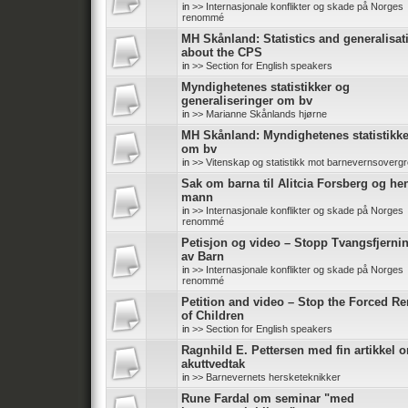
in
>> Internasjonale konflikter og skade på Norges
renommé
MH Skånland: Statistics and generalisat
about the CPS
in
>> Section for English speakers
Myndighetenes statistikker og
generaliseringer om bv
in
>> Marianne Skånlands hjørne
MH Skånland: Myndighetenes statistikke
om bv
in
>> Vitenskap og statistikk mot barnevernsoverg
Sak om barna til Alitcia Forsberg og he
mann
in
>> Internasjonale konflikter og skade på Norges
renommé
Petisjon og video – Stopp Tvangsfjerni
av Barn
in
>> Internasjonale konflikter og skade på Norges
renommé
Petition and video – Stop the Forced R
of Children
in
>> Section for English speakers
Ragnhild E. Pettersen med fin artikkel 
akuttvedtak
in
>> Barnevernets hersketeknikker
Rune Fardal om seminar "med