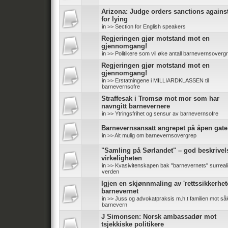
Arizona: Judge orders sanctions again
for lying
in
>> Section for English speakers
Regjeringen gjør motstand mot en
gjennomgang!
in
>> Politikere som vil øke antall barnevernsoverg
Regjeringen gjør motstand mot en
gjennomgang!
in
>> Erstatningene i MILLIARDKLASSEN til
barnevernsofre
Straffesak i Tromsø mot mor som har
navngitt barnevernere
in
>> Ytringsfrihet og sensur av barnevernsofre
Barnevernsansatt angrepet på åpen gate
in
>> Alt mulig om barnevernsovergrep
"Samling på Sørlandet" – god beskrivel
virkeligheten
in
>> Kvasivitenskapen bak ''barnevernets'' surreali
verden
Igjen en skjønnmaling av 'rettssikkerhete
barnevernet
in
>> Juss og advokatpraksis m.h.t familien mot såk
barnevern
J Simonsen: Norsk ambassadør mot
tsjekkiske politikere