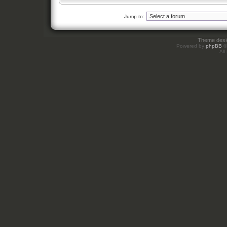
Jump to:
Theme des
Powered by
phpBB
©
All