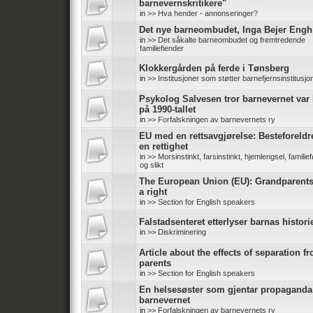
barnevernskritikere"
in
>> Hva hender - annonseringer?
Det nye barneombudet, Inga Bejer Engh
in
>> Det såkalte barneombudet og fremtredende
familiefiender
Klokkergården på ferde i Tønsberg
in
>> Institusjoner som støtter barnefjernsinstitusjo
Psykolog Salvesen tror barnevernet var 
på 1990-tallet
in
>> Forfalskningen av barnevernets ry
EU med en rettsavgjørelse: Besteforeldr
en rettighet
in
>> Morsinstinkt, farsinstinkt, hjemlengsel, familief
og slikt
The European Union (EU): Grandparent
a right
in
>> Section for English speakers
Falstadsenteret etterlyser barnas histori
in
>> Diskriminering
Article about the effects of separation f
parents
in
>> Section for English speakers
En helsesøster som gjentar propaganda
barnevernet
in
>> Forfalskningen av barnevernets ry