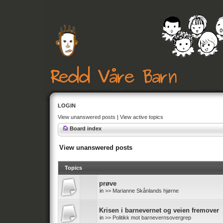
LOGIN
View unanswered posts
|
View active topics
Board index
View unanswered posts
Topics
prøve
in
>> Marianne Skånlands hjørne
Krisen i barnevernet og veien fremover
in
>> Politikk mot barnevernsovergrep