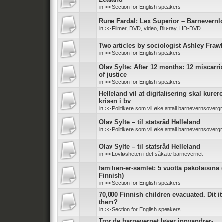
in
>> Section for English speakers
Rune Fardal: Lex Superior – Barnevernl
in
>> Filmer, DVD, video, Blu-ray, HD-DVD
Two articles by sociologist Ashley Fraw
in
>> Section for English speakers
Olav Sylte: After 12 months: 12 miscarr
of justice
in
>> Section for English speakers
Helleland vil at digitalisering skal kurer
krisen i bv
in
>> Politikere som vil øke antall barnevernsoverg
Olav Sylte – til statsråd Helleland
in
>> Politikere som vil øke antall barnevernsoverg
Olav Sylte – til statsråd Helleland
in
>> Lovløsheten i det såkalte barnevernet
familien-er-samlet: 5 vuotta pakolaisina 
Finnish)
in
>> Section for English speakers
70,000 Finnish children evacuated. Dit it
them?
in
>> Section for English speakers
Tror de barnevernet løser innvandrer-