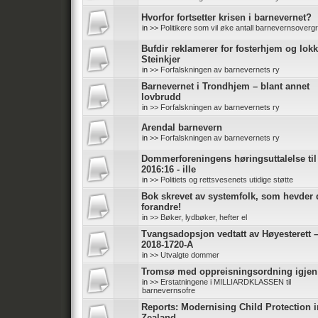
Hvorfor fortsetter krisen i barnevernet?
in
>> Politikere som vil øke antall barnevernsoverg
Bufdir reklamerer for fosterhjem og lokk
Steinkjer
in
>> Forfalskningen av barnevernets ry
Barnevernet i Trondhjem – blant annet
lovbrudd
in
>> Forfalskningen av barnevernets ry
Arendal barnevern
in
>> Forfalskningen av barnevernets ry
Dommerforeningens høringsuttalelse ti
2016:16 - ille
in
>> Politiets og rettsvesenets utidige støtte
Bok skrevet av systemfolk, som hevder d
forandre!
in
>> Bøker, lydbøker, hefter el
Tvangsadopsjon vedtatt av Høyesterett 
2018-1720-A
in
>> Utvalgte dommer
Tromsø med oppreisningsordning igjen
in
>> Erstatningene i MILLIARDKLASSEN til
barnevernsofre
Reports: Modernising Child Protection 
Zealand