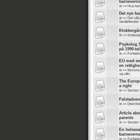
barneverns
in
>> Hva hen
Det nye b
in
>> Det såk
familiefiender
Klokkergår
in
>> Institus
Psykolog S
på 1990-tal
in
>> Forfals
EU med en 
en rettighe
in
>> Morsinsti
og slikt
The Europ
a right
in
>> Section 
Falstadsent
in
>> Diskrimi
Article abo
parents
in
>> Section 
En helsesø
barneverne
in
>> Forfals