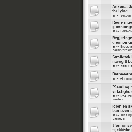
Arizona: J
for lying
in
>> Section 
Regjeringe
gjennomg
in
>> Politike
Regjeringe
gjennomg
in
>> Erstatn
barnevernsof
Straffesak
navngitt b
in
>> Ytringsf
Barneverns
in
>> Alt mul
"Samling p
virkelighe
in
>> Kvasivit
verden
Igjen en sk
barneverne
in
>> Juss og 
barnevern
J Simonse
tsjekkiske 