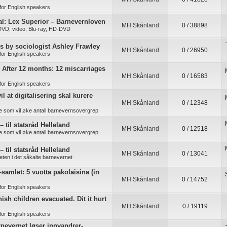
for English speakers
l: Lex Superior – Barnevernloven
MH Skånland
0 / 38898
 DVD, video, Blu-ray, HD-DVD
es by sociologist Ashley Frawley
MH Skånland
0 / 26950
for English speakers
: After 12 months: 12 miscarriages
MH Skånland
0 / 16583
for English speakers
il at digitalisering skal kurere
MH Skånland
0 / 12348
re som vil øke antall barnevernsovergrep
– til statsråd Helleland
MH Skånland
0 / 12518
re som vil øke antall barnevernsovergrep
– til statsråd Helleland
MH Skånland
0 / 13041
ten i det såkalte barnevernet
-samlet: 5 vuotta pakolaisina (in
MH Skånland
0 / 14752
for English speakers
ish children evacuated. Dit it hurt
MH Skånland
0 / 19119
for English speakers
rnevernet løser innvandrer-