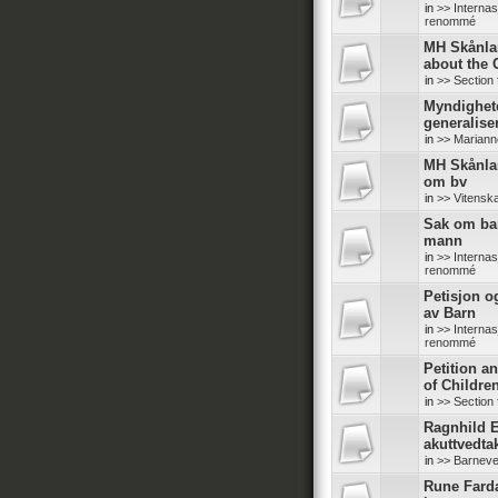
in
>> Internas
renommé
MH Skånlan
about the
in
>> Section 
Myndighete
generalise
in
>> Mariann
MH Skånlan
om bv
in
>> Vitensk
Sak om bar
mann
in
>> Internas
renommé
Petisjon o
av Barn
in
>> Internas
renommé
Petition a
of Childre
in
>> Section 
Ragnhild E
akuttvedta
in
>> Barneve
Rune Fard