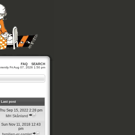
FAQ
SEARCH
currently Fri Aug 07, 2026 1:50 pm
Last post
Thu Sep 15, 2022 2:28 pm
MH Skånland
Sun Nov 11, 2018 12:43
pm
familien-er-samlet