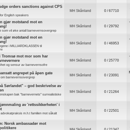
udge orders sanctions against CPS
MH Skånland
0 / 67710
for English speakers
n gjør motstand mot en
ang!
MH Skånland
0 / 29792
re som vil øke antall barnevernsovergrep
n gjør motstand mot en
ang!
MH Skånland
0 / 46953
ingene i MILLIARDKLASSEN til
re
 i Tromsø mot mor som har
arnevernere
MH Skånland
0 / 25770
rihet og sensur av barnevernsofre
ansatt angrepet på åpen gate
MH Skånland
0 / 23091
ig om barnevernsovergrep
å Sørlandet" – god beskrivelse av
ten
MH Skånland
0 / 21264
enskapen bak ''barnevernets'' surrealistiske
jønnmaling av 'rettssikkerheten' i
t
MH Skånland
0 / 22501
advokatpraksis m.h.t familien mot såkalt
n: Norsk ambassadør mot
politikere
MH Skånland
0 / 21347