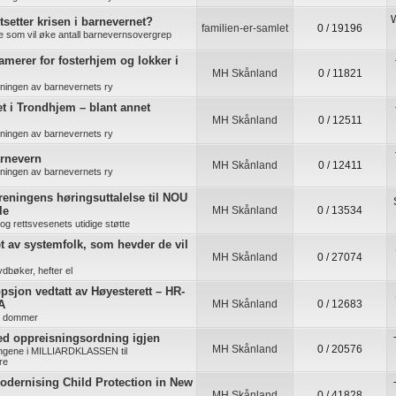
W
tsetter krisen i barnevernet?
familien-er-samlet
0 / 19196
re som vil øke antall barnevernsovergrep
lamerer for fosterhjem og lokker i
MH Skånland
0 / 11821
kningen av barnevernets ry
t i Trondhjem – blant annet
MH Skånland
0 / 12511
kningen av barnevernets ry
arnevern
MH Skånland
0 / 12411
kningen av barnevernets ry
ningens høringsuttalelse til NOU
le
MH Skånland
0 / 13534
s og rettsvesenets utidige støtte
t av systemfolk, som hevder de vil
MH Skånland
0 / 27074
ydbøker, hefter el
sjon vedtatt av Høyesterett – HR-
A
MH Skånland
0 / 12683
e dommer
d oppreisningsordning igjen
MH Skånland
0 / 20576
ingene i MILLIARDKLASSEN til
re
odernising Child Protection in New
MH Skånland
0 / 41828