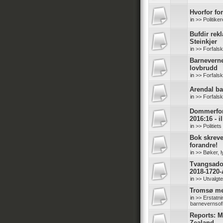
Hvorfor for
in
>> Politike
Bufdir rek
Steinkjer
in
>> Forfals
Barneverne
lovbrudd
in
>> Forfals
Arendal b
in
>> Forfals
Dommerfore
2016:16 - il
in
>> Politiet
Bok skreve
forandre!
in
>> Bøker, l
Tvangsadop
2018-1720-
in
>> Utvalgt
Tromsø me
in
>> Erstatn
barnevernsof
Reports: M
Zealand