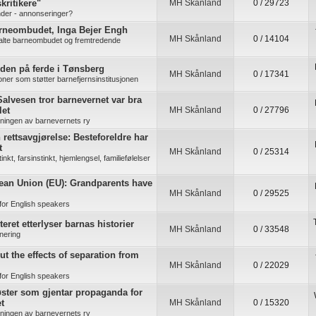
kritikere"
MH Skånland
0 / 29723
der - annonseringer?
arneombudet, Inga Bejer Engh
MH Skånland
0 / 14104
alte barneombudet og fremtredende
den på ferde i Tønsberg
MH Skånland
0 / 17341
joner som støtter barnefjernsinstitusjonen
alvesen tror barnevernet var bra
let
MH Skånland
0 / 27796
kningen av barnevernets ry
rettsavgjørelse: Besteforeldre har
t
MH Skånland
0 / 25314
nkt, farsinstinkt, hjemlengsel, familiefølelser
ean Union (EU): Grandparents have
MH Skånland
0 / 29525
for English speakers
eret etterlyser barnas historier
MH Skånland
0 / 33548
nering
ut the effects of separation from
MH Skånland
0 / 22029
for English speakers
ster som gjentar propaganda for
t
MH Skånland
0 / 15320
kningen av barnevernets ry