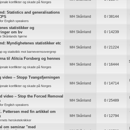
jonale konflikter og skade på Norges
d: Statistics and generalisations
 CPS
MH Skånland
0 / 38144
for English speakers
nes statistikker og
ringer om bv
MH Skånland
0 / 14239
e Skånlands hjørne
d: Myndighetenes statistikker etc
MH Skånland
0 / 21224
ap og statistikk mot barnevernsovergrep
na til Alitcia Forsberg og hennes
MH Skånland
0 / 16444
jonale konflikter og skade på Norges
g video – Stopp Tvangsfjerningen
MH Skånland
0 / 14714
jonale konflikter og skade på Norges
nd video – Stop the Forced Removal
n
MH Skånland
0 / 25489
for English speakers
. Pettersen med fin artikkel om
k
MH Skånland
0 / 12794
rnets hersketeknikker
al om seminar "med