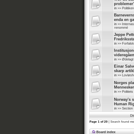
problemer
in
>> Politike
Barneverns
enda en g
in
>> Internas
renommé
Jeppe Pette
Fredriksst
in
>> Forfals
Institusjo
videregåe
in
>> Ødelagt
Einar Salv
skarp artik
in
>> Lovløshe
Norges pl
Mennesker
in
>> Politiet
Norway's s
Human Rig
in
>> Section 
Di
Page
1
of
20
[ Search found mo
Board index