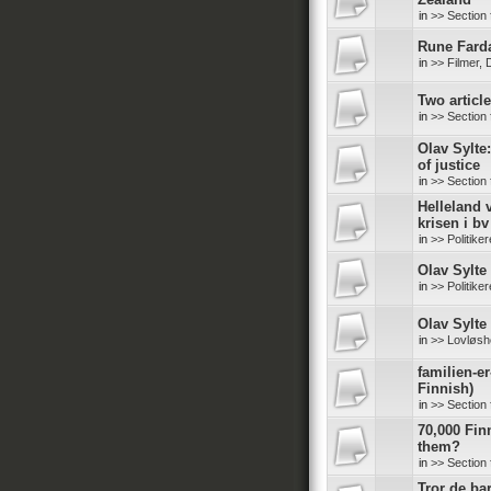
in
>> Section 
Rune Farda
in
>> Filmer,
Two articl
in
>> Section 
Olav Sylte
of justice
in
>> Section 
Helleland v
krisen i bv
in
>> Politike
Olav Sylte 
in
>> Politike
Olav Sylte 
in
>> Lovløshe
familien-er
Finnish)
in
>> Section 
70,000 Finn
them?
in
>> Section 
Tror de ba