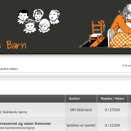
It is 
active topics
Author
Replies / Views
MH Skånland
0 / 27010
e Skånlands hjørne
arnevernet og veien fremover
familien-er-samlet
0 / 21334
k mot barnevernsovergrep