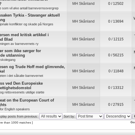
?
MH Skånland
0 / 12502
re som vil øke antall barnevernsovergrep
saken Tyrkia - Stavanger aktuell
ang
MH Skånland
0 / 13694
jonale konflikter og skade på Norges
rsen med kritisk artikkel i
ad Blad
MH Skånland
0 / 12115
kningen av barnevernets ry
ner som ikke sørger for
nde utdanning
MH Skånland
0 / 56215
 skolegang
esen og Trude Hoff med glimrende,
kel
MH Skånland
0 / 11848
ten i det såkalte barnevernet
ass ved Den Europeiske
ettighetsdomstol
MH Skånland
0 / 13312
s og rettsvesenets utidige støtte
eat on the European Court of
hts
MH Skånland
0 / 27915
for English speakers
splay posts from previous:
Sort by:
Go
re than 1000 matches ]