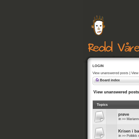
LOGIN
View unanswered posts
|
View 
Board index
View unanswered posts
Topics
prøve
in
>> Mariann
Krisen i b
in
>> Politik