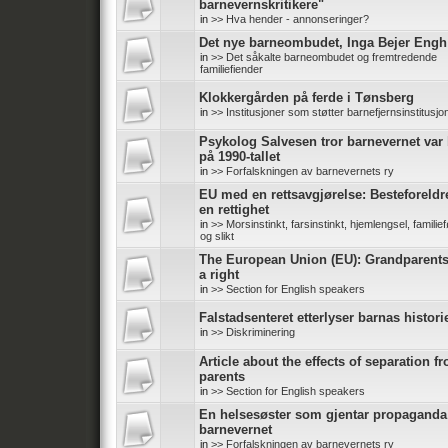
barnevernskritikere"
in
>> Hva hender - annonseringer?
Det nye barneombudet, Inga Bejer Engh
in
>> Det såkalte barneombudet og fremtredende
familiefiender
Klokkergården på ferde i Tønsberg
in
>> Institusjoner som støtter barnefjernsinstitusjo
Psykolog Salvesen tror barnevernet var 
på 1990-tallet
in
>> Forfalskningen av barnevernets ry
EU med en rettsavgjørelse: Besteforeldr
en rettighet
in
>> Morsinstinkt, farsinstinkt, hjemlengsel, familief
og slikt
The European Union (EU): Grandparent
a right
in
>> Section for English speakers
Falstadsenteret etterlyser barnas histori
in
>> Diskriminering
Article about the effects of separation f
parents
in
>> Section for English speakers
En helsesøster som gjentar propaganda
barnevernet
in
>> Forfalskningen av barnevernets ry