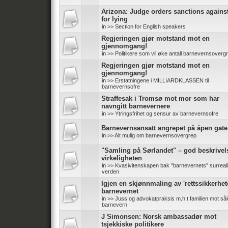
Arizona: Judge orders sanctions again
for lying
in
>> Section for English speakers
Regjeringen gjør motstand mot en
gjennomgang!
in
>> Politikere som vil øke antall barnevernsoverg
Regjeringen gjør motstand mot en
gjennomgang!
in
>> Erstatningene i MILLIARDKLASSEN til
barnevernsofre
Straffesak i Tromsø mot mor som har
navngitt barnevernere
in
>> Ytringsfrihet og sensur av barnevernsofre
Barnevernsansatt angrepet på åpen gate
in
>> Alt mulig om barnevernsovergrep
"Samling på Sørlandet" – god beskrivel
virkeligheten
in
>> Kvasivitenskapen bak ''barnevernets'' surreali
verden
Igjen en skjønnmaling av 'rettssikkerhete
barnevernet
in
>> Juss og advokatpraksis m.h.t familien mot såk
barnevern
J Simonsen: Norsk ambassadør mot
tsjekkiske politikere