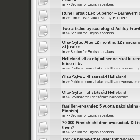
in
>> Section for English speakers
Rune Fardal: Lex Superior – Barnevernl
in
>> Filmer, DVD, video, Blu-ray, HD-DVD
Two articles by sociologist Ashley Fraw
in
>> Section for English speakers
Olav Sylte: After 12 months: 12 miscarr
of justice
in
>> Section for English speakers
Helleland vil at digitalisering skal kurer
krisen i bv
in
>> Politikere som vil øke antall barnevernsoverg
Olav Sylte – til statsråd Helleland
in
>> Politikere som vil øke antall barnevernsoverg
Olav Sylte – til statsråd Helleland
in
>> Lovløsheten i det såkalte barnevernet
familien-er-samlet: 5 vuotta pakolaisina 
Finnish)
in
>> Section for English speakers
70,000 Finnish children evacuated. Dit it
them?
in
>> Section for English speakers
Tror de barnevernet løser innvandrer-