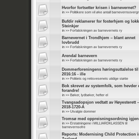
Hvorfor fortsetter krisen i barnevernet?
in
>> Politikere som vil øke antall barnevernsoverg
Bufdir reklamerer for fosterhjem og lokk
Steinkjer
in
>> Forfalskningen av barnevernets ry
Barnevernet i Trondhjem – blant annet
lovbrudd
in
>> Forfalskningen av barnevernets ry
Arendal barnevern
in
>> Forfalskningen av barnevernets ry
Dommerforeningens høringsuttalelse ti
2016:16 - ille
in
>> Politiets og rettsvesenets utidige støtte
Bok skrevet av systemfolk, som hevder d
forandre!
in
>> Bøker, lydbøker, hefter el
Tvangsadopsjon vedtatt av Høyesterett 
2018-1720-A
in
>> Utvalgte dommer
Tromsø med oppreisningsordning igjen
in
>> Erstatningene i MILLIARDKLASSEN til
barnevernsofre
Reports: Modernising Child Protection 
Zealand