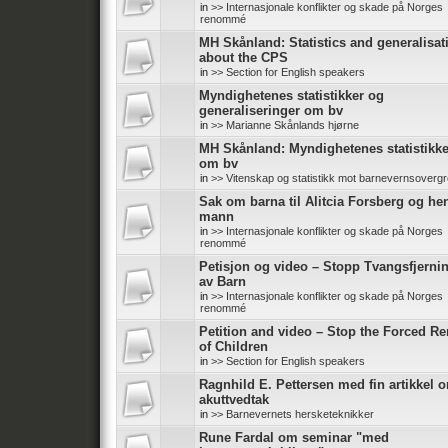
in
>> Internasjonale konflikter og skade på Norges
renommé
MH Skånland: Statistics and generalisat
about the CPS
in
>> Section for English speakers
Myndighetenes statistikker og
generaliseringer om bv
in
>> Marianne Skånlands hjørne
MH Skånland: Myndighetenes statistikke
om bv
in
>> Vitenskap og statistikk mot barnevernsoverg
Sak om barna til Alitcia Forsberg og he
mann
in
>> Internasjonale konflikter og skade på Norges
renommé
Petisjon og video – Stopp Tvangsfjerni
av Barn
in
>> Internasjonale konflikter og skade på Norges
renommé
Petition and video – Stop the Forced R
of Children
in
>> Section for English speakers
Ragnhild E. Pettersen med fin artikkel 
akuttvedtak
in
>> Barnevernets hersketeknikker
Rune Fardal om seminar "med