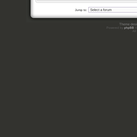
Jump to:
Theme des
Powered by
phpBB
©
All