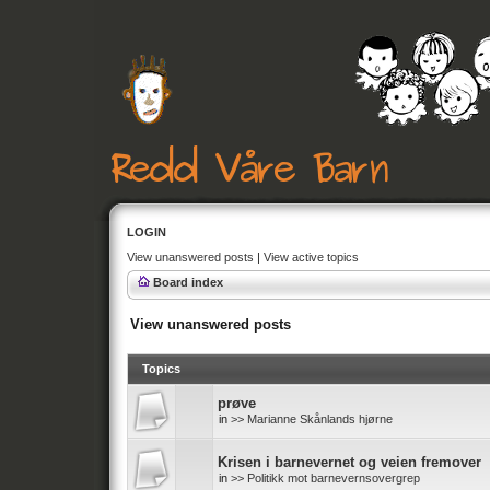
LOGIN
View unanswered posts
|
View active topics
Board index
View unanswered posts
Topics
prøve
in
>> Marianne Skånlands hjørne
Krisen i barnevernet og veien fremover
in
>> Politikk mot barnevernsovergrep