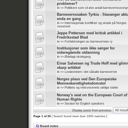
problemer?
in
>> Politikere som vil øke antall barnevernsoverg
Barnevernssaken Tyrkia - Stavanger aktu
enda en gang
in
>> Internasjonale konflikter og skade på Norges
renommé
Jeppe Pettersen med kritisk artikkel i
Fredriksstad Blad
in
>> Forfalskningen av barnevernets ry
Institusjoner som ikke sørger for
videregående utdanning
in
>> Ødelagt skolegang
Einar Salvesen og Trude Hoff med glim
skarp artikkel
in
>> Lovløsheten i det såkalte barnevernet
Norges plass ved Den Europeiske
Menneskerettighetsdomstol
in
>> Politiets og rettsvesenets utidige støtte
Norway's seat on the European Court of
Human Rights
in
>> Section for English speakers
Display posts from previous:
Page
1
of
20
[ Search found more than 1000 matches ]
Board index