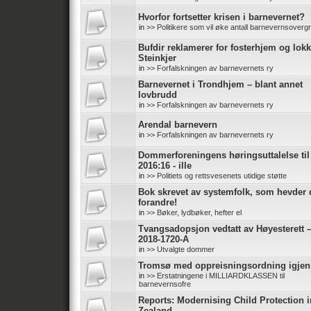
Hvorfor fortsetter krisen i barnevernet?
in
>> Politikere som vil øke antall barnevernsoverg
Bufdir reklamerer for fosterhjem og lokk
Steinkjer
in
>> Forfalskningen av barnevernets ry
Barnevernet i Trondhjem – blant annet
lovbrudd
in
>> Forfalskningen av barnevernets ry
Arendal barnevern
in
>> Forfalskningen av barnevernets ry
Dommerforeningens høringsuttalelse ti
2016:16 - ille
in
>> Politiets og rettsvesenets utidige støtte
Bok skrevet av systemfolk, som hevder d
forandre!
in
>> Bøker, lydbøker, hefter el
Tvangsadopsjon vedtatt av Høyesterett 
2018-1720-A
in
>> Utvalgte dommer
Tromsø med oppreisningsordning igjen
in
>> Erstatningene i MILLIARDKLASSEN til
barnevernsofre
Reports: Modernising Child Protection 
Zealand