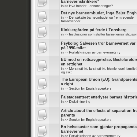
barnevernskritikere"
in
>> Hva hender - annonseringer?
Det nye barneombudet, Inga Bejer Engh
in
>> Det såkalte barneombudet og fremtredende
familiefiender
Klokkergården på ferde i Tønsberg
in
>> Institusjoner som støtter barnefjernsinstitusjo
Psykolog Salvesen tror barnevernet var 
på 1990-tallet
in
>> Forfalskningen av barnevernets ry
EU med en rettsavgjørelse: Besteforeldr
en rettighet
in
>> Morsinstinkt, farsinstinkt, hjemlengsel, familief
og slikt
The European Union (EU): Grandparent
a right
in
>> Section for English speakers
Falstadsenteret etterlyser barnas histori
in
>> Diskriminering
Article about the effects of separation f
parents
in
>> Section for English speakers
En helsesøster som gjentar propaganda
barnevernet
in
>> Forfalskningen av barnevernets ry