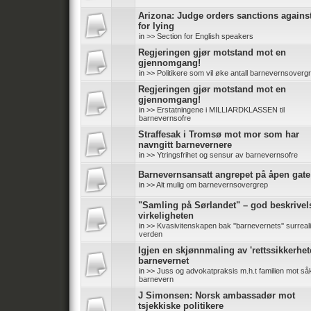
Arizona: Judge orders sanctions again
for lying
in
>> Section for English speakers
Regjeringen gjør motstand mot en
gjennomgang!
in
>> Politikere som vil øke antall barnevernsoverg
Regjeringen gjør motstand mot en
gjennomgang!
in
>> Erstatningene i MILLIARDKLASSEN til
barnevernsofre
Straffesak i Tromsø mot mor som har
navngitt barnevernere
in
>> Ytringsfrihet og sensur av barnevernsofre
Barnevernsansatt angrepet på åpen gate
in
>> Alt mulig om barnevernsovergrep
"Samling på Sørlandet" – god beskrivel
virkeligheten
in
>> Kvasivitenskapen bak ''barnevernets'' surreali
verden
Igjen en skjønnmaling av 'rettssikkerhete
barnevernet
in
>> Juss og advokatpraksis m.h.t familien mot såk
barnevern
J Simonsen: Norsk ambassadør mot
tsjekkiske politikere