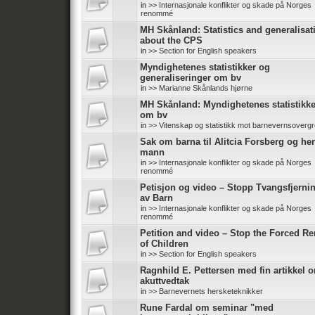
in
>> Internasjonale konflikter og skade på Norges
renommé
MH Skånland: Statistics and generalisat
about the CPS
in
>> Section for English speakers
Myndighetenes statistikker og
generaliseringer om bv
in
>> Marianne Skånlands hjørne
MH Skånland: Myndighetenes statistikke
om bv
in
>> Vitenskap og statistikk mot barnevernsoverg
Sak om barna til Alitcia Forsberg og he
mann
in
>> Internasjonale konflikter og skade på Norges
renommé
Petisjon og video – Stopp Tvangsfjerni
av Barn
in
>> Internasjonale konflikter og skade på Norges
renommé
Petition and video – Stop the Forced R
of Children
in
>> Section for English speakers
Ragnhild E. Pettersen med fin artikkel 
akuttvedtak
in
>> Barnevernets hersketeknikker
Rune Fardal om seminar "med