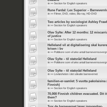
in
>> Section for English speakers
Rune Fardal: Lex Superior – Barnevernl
in
>> Filmer, DVD, video, Blu-ray, HD-DVD
Two articles by sociologist Ashley Fraw
in
>> Section for English speakers
Olav Sylte: After 12 months: 12 miscarr
of justice
in
>> Section for English speakers
Helleland vil at digitalisering skal kurer
krisen i bv
in
>> Politikere som vil øke antall barnevernsoverg
Olav Sylte – til statsråd Helleland
in
>> Politikere som vil øke antall barnevernsoverg
Olav Sylte – til statsråd Helleland
in
>> Lovløsheten i det såkalte barnevernet
familien-er-samlet: 5 vuotta pakolaisina 
Finnish)
in
>> Section for English speakers
70,000 Finnish children evacuated. Dit it
them?
in
>> Section for English speakers
Tror de barnevernet løser innvandrer-