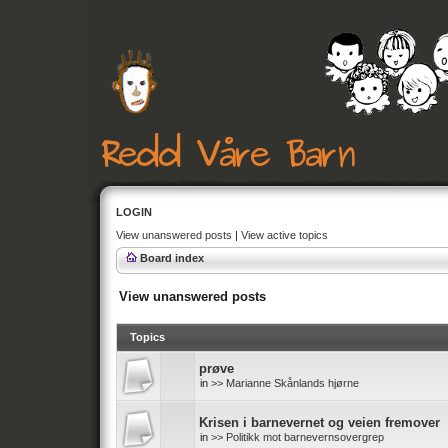
LOGIN
View unanswered posts
|
View active topics
Board index
View unanswered posts
Topics
prøve
in
>> Marianne Skånlands hjørne
Krisen i barnevernet og veien fremover
in
>> Politikk mot barnevernsovergrep