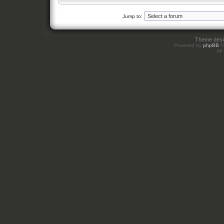
Jump to:
Theme des
Powered by
phpBB
©
All