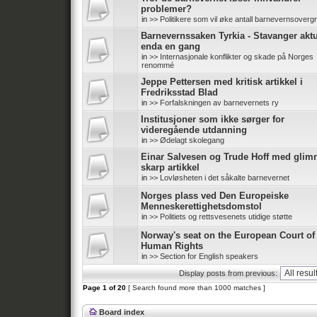
problemer?
in
>> Politikere som vil øke antall barnevernsoverg
Barnevernssaken Tyrkia - Stavanger aktu
enda en gang
in
>> Internasjonale konflikter og skade på Norges
renommé
Jeppe Pettersen med kritisk artikkel i
Fredriksstad Blad
in
>> Forfalskningen av barnevernets ry
Institusjoner som ikke sørger for
videregående utdanning
in
>> Ødelagt skolegang
Einar Salvesen og Trude Hoff med glim
skarp artikkel
in
>> Lovløsheten i det såkalte barnevernet
Norges plass ved Den Europeiske
Menneskerettighetsdomstol
in
>> Politiets og rettsvesenets utidige støtte
Norway's seat on the European Court of
Human Rights
in
>> Section for English speakers
Display posts from previous:
Page
1
of
20
[ Search found more than 1000 matches ]
Board index