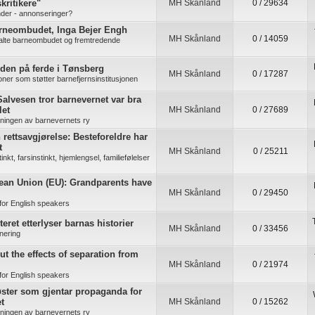
kritikere"
MH Skånland
0 / 29634
der - annonseringer?
arneombudet, Inga Bejer Engh
MH Skånland
0 / 14059
alte barneombudet og fremtredende
den på ferde i Tønsberg
MH Skånland
0 / 17287
joner som støtter barnefjernsinstitusjonen
alvesen tror barnevernet var bra
let
MH Skånland
0 / 27689
kningen av barnevernets ry
rettsavgjørelse: Besteforeldre har
t
MH Skånland
0 / 25211
nkt, farsinstinkt, hjemlengsel, familiefølelser
ean Union (EU): Grandparents have
MH Skånland
0 / 29450
for English speakers
eret etterlyser barnas historier
MH Skånland
0 / 33456
nering
ut the effects of separation from
MH Skånland
0 / 21974
for English speakers
ster som gjentar propaganda for
t
MH Skånland
0 / 15262
kningen av barnevernets ry