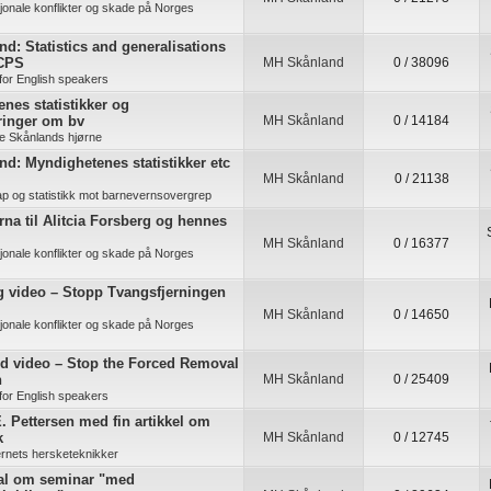
jonale konflikter og skade på Norges
d: Statistics and generalisations
 CPS
MH Skånland
0 / 38096
for English speakers
nes statistikker og
ringer om bv
MH Skånland
0 / 14184
e Skånlands hjørne
d: Myndighetenes statistikker etc
MH Skånland
0 / 21138
ap og statistikk mot barnevernsovergrep
na til Alitcia Forsberg og hennes
MH Skånland
0 / 16377
jonale konflikter og skade på Norges
g video – Stopp Tvangsfjerningen
MH Skånland
0 / 14650
jonale konflikter og skade på Norges
nd video – Stop the Forced Removal
n
MH Skånland
0 / 25409
for English speakers
. Pettersen med fin artikkel om
k
MH Skånland
0 / 12745
rnets hersketeknikker
al om seminar "med