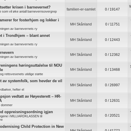
W
tsetter krisen i barnevernet?
familien-er-samlet
0 / 19147
re som vil øke antall barnevernsovergrep
lamerer for fosterhjem og lokker i
MH Skånland
0 / 11751
kningen av barnevernets ry
t i Trondhjem – blant annet
MH Skånland
0 / 12443
kningen av barnevernets ry
arnevern
MH Skånland
0 / 12362
kningen av barnevernets ry
ningens høringsuttalelse til NOU
le
MH Skånland
0 / 13468
s og rettsvesenets utidige støtte
t av systemfolk, som hevder de vil
MH Skånland
0 / 26997
ydbøker, hefter el
sjon vedtatt av Høyesterett – HR-
A
MH Skånland
0 / 12631
e dommer
d oppreisningsordning igjen
MH Skånland
0 / 20521
ingene i MILLIARDKLASSEN til
re
odernising Child Protection in New
MH Skånland
0 / 41772