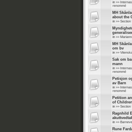
in
>> Internas
renommé
MH Skånlan
about the
in
>> Section 
Myndighete
generalise
in
>> Mariann
MH Skånlan
om bv
in
>> Vitensk
Sak om bar
mann
in
>> Internas
renommé
Petisjon o
av Barn
in
>> Internas
renommé
Petition a
of Childre
in
>> Section 
Ragnhild E
akuttvedta
in
>> Barneve
Rune Fard