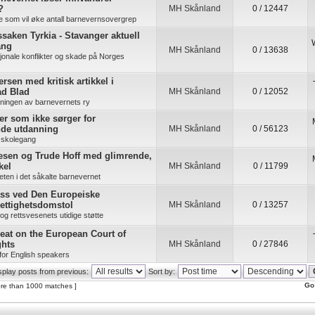
?
MH Skånland
0 / 12447
re som vil øke antall barnevernsovergrep
saken Tyrkia - Stavanger aktuell
ang
MH Skånland
0 / 13638
jonale konflikter og skade på Norges
rsen med kritisk artikkel i
ad Blad
MH Skånland
0 / 12052
kningen av barnevernets ry
ner som ikke sørger for
nde utdanning
MH Skånland
0 / 56123
 skolegang
esen og Trude Hoff med glimrende,
kel
MH Skånland
0 / 11799
ten i det såkalte barnevernet
ass ved Den Europeiske
ettighetsdomstol
MH Skånland
0 / 13257
s og rettsvesenets utidige støtte
eat on the European Court of
hts
MH Skånland
0 / 27846
for English speakers
splay posts from previous:
Sort by:
Go
re than 1000 matches ]