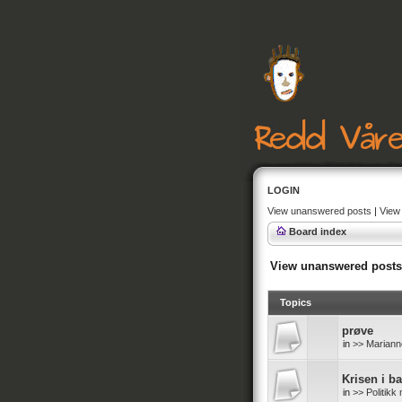
LOGIN
View unanswered posts
|
View 
Board index
View unanswered posts
Topics
prøve
in
>> Mariann
Krisen i b
in
>> Politik