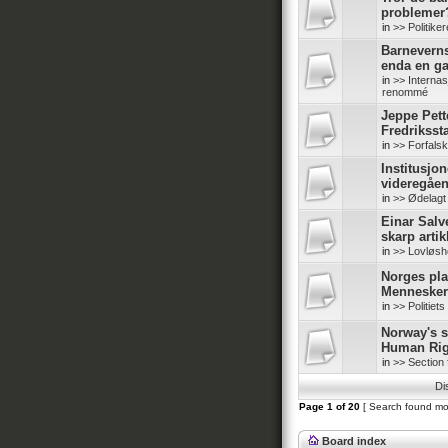
problemer
in
>> Politike
Barneverns
enda en g
in
>> Internas
renommé
Jeppe Pette
Fredriksst
in
>> Forfals
Institusjo
videregåe
in
>> Ødelagt
Einar Salv
skarp artik
in
>> Lovløshe
Norges pl
Mennesker
in
>> Politiet
Norway's s
Human Rig
in
>> Section 
Di
Page
1
of
20
[ Search found mo
Board index