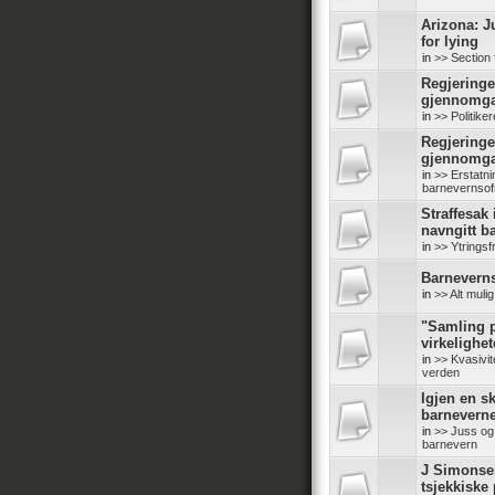
Arizona: J
for lying
in
>> Section 
Regjeringe
gjennomg
in
>> Politike
Regjeringe
gjennomg
in
>> Erstatn
barnevernsof
Straffesak
navngitt b
in
>> Ytringsf
Barneverns
in
>> Alt mul
"Samling p
virkelighe
in
>> Kvasivit
verden
Igjen en sk
barneverne
in
>> Juss og 
barnevern
J Simonse
tsjekkiske 