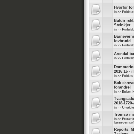
Hvorfor for
in
>> Politike
Bufdir rek
Steinkjer
in
>> Forfals
Barneverne
lovbrudd
in
>> Forfals
Arendal b
in
>> Forfals
Dommerfore
2016:16 - il
in
>> Politiet
Bok skreve
forandre!
in
>> Bøker, l
Tvangsadop
2018-1720-
in
>> Utvalgt
Tromsø me
in
>> Erstatn
barnevernsof
Reports: M
Zealand