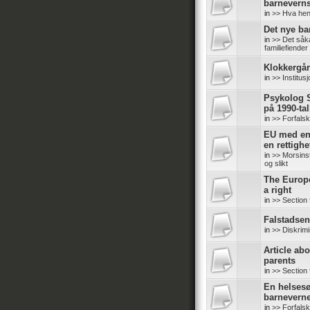
barneverns
in
>> Hva hen
Det nye b
in
>> Det såk
familiefiender
Klokkergår
in
>> Institus
Psykolog S
på 1990-tal
in
>> Forfals
EU med en 
en rettighe
in
>> Morsinsti
og slikt
The Europ
a right
in
>> Section 
Falstadsent
in
>> Diskrimi
Article abo
parents
in
>> Section 
En helsesø
barneverne
in
>> Forfals