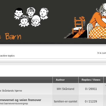
It is c
active topics
Author
Replies / Views
MH Skånland
0 / 26911
e Skånlands hjørne
arnevernet og veien fremover
familien-er-samlet
0 / 21229
k mot barnevernsovergrep