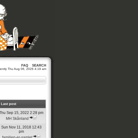
FAQ
SEARCH
urrently Thu Aug 06, 2026 4:19 am
Last post
Thu Sep 15, 2022 2:28 pm
MH Skånland
Sun Nov 11, 2018 12:43
pm
familien-er-samlet