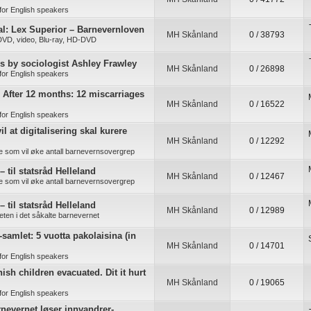
for English speakers
l: Lex Superior – Barnevernloven
MH Skånland
0 / 38793
 DVD, video, Blu-ray, HD-DVD
es by sociologist Ashley Frawley
MH Skånland
0 / 26898
for English speakers
: After 12 months: 12 miscarriages
MH Skånland
0 / 16522
for English speakers
il at digitalisering skal kurere
MH Skånland
0 / 12292
re som vil øke antall barnevernsovergrep
– til statsråd Helleland
MH Skånland
0 / 12467
re som vil øke antall barnevernsovergrep
– til statsråd Helleland
MH Skånland
0 / 12989
ten i det såkalte barnevernet
-samlet: 5 vuotta pakolaisina (in
MH Skånland
0 / 14701
for English speakers
ish children evacuated. Dit it hurt
MH Skånland
0 / 19065
for English speakers
rnevernet løser innvandrer-