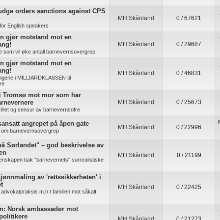
udge orders sanctions against CPS
MH Skånland
0 / 67621
for English speakers
n gjør motstand mot en
ang!
MH Skånland
0 / 29687
re som vil øke antall barnevernsovergrep
n gjør motstand mot en
ang!
MH Skånland
0 / 46831
ingene i MILLIARDKLASSEN til
re
 i Tromsø mot mor som har
arnevernere
MH Skånland
0 / 25673
rihet og sensur av barnevernsofre
ansatt angrepet på åpen gate
MH Skånland
0 / 22996
ig om barnevernsovergrep
å Sørlandet" – god beskrivelse av
ten
MH Skånland
0 / 21199
enskapen bak ''barnevernets'' surrealistiske
jønnmaling av 'rettssikkerheten' i
t
MH Skånland
0 / 22425
advokatpraksis m.h.t familien mot såkalt
n: Norsk ambassadør mot
politikere
MH Skånland
0 / 21273