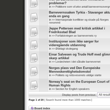
problemer?
in
>> Politikere som vil øke antall barnevernsoverg
Barnevernssaken Tyrkia - Stavanger aktu
enda en gang
in
>> Internasjonale konflikter og skade på Norges
renommé
Jeppe Pettersen med kritisk artikkel i
Fredriksstad Blad
in
>> Forfalskningen av barnevernets ry
Institusjoner som ikke sørger for
videregående utdanning
in
>> Ødelagt skolegang
Einar Salvesen og Trude Hoff med glim
skarp artikkel
in
>> Lovløsheten i det såkalte barnevernet
Norges plass ved Den Europeiske
Menneskerettighetsdomstol
in
>> Politiets og rettsvesenets utidige støtte
Norway's seat on the European Court of
Human Rights
in
>> Section for English speakers
Display posts from previous:
Page
1
of
20
[ Search found more than 1000 matches ]
Board index