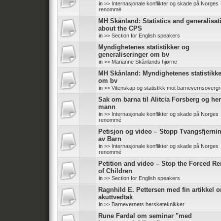
in
>> Internasjonale konflikter og skade på Norges
renommé
MH Skånland: Statistics and generalisat
about the CPS
in
>> Section for English speakers
Myndighetenes statistikker og
generaliseringer om bv
in
>> Marianne Skånlands hjørne
MH Skånland: Myndighetenes statistikke
om bv
in
>> Vitenskap og statistikk mot barnevernsoverg
Sak om barna til Alitcia Forsberg og he
mann
in
>> Internasjonale konflikter og skade på Norges
renommé
Petisjon og video – Stopp Tvangsfjerni
av Barn
in
>> Internasjonale konflikter og skade på Norges
renommé
Petition and video – Stop the Forced R
of Children
in
>> Section for English speakers
Ragnhild E. Pettersen med fin artikkel 
akuttvedtak
in
>> Barnevernets hersketeknikker
Rune Fardal om seminar "med