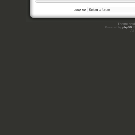
Jump to:
Theme des
Powered by
phpBB
©
All