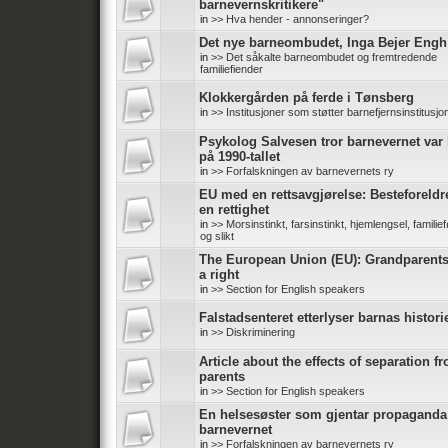
barnevernskritikere"
in
>> Hva hender - annonseringer?
Det nye barneombudet, Inga Bejer Engh
in
>> Det såkalte barneombudet og fremtredende
familiefiender
Klokkergården på ferde i Tønsberg
in
>> Institusjoner som støtter barnefjernsinstitusjo
Psykolog Salvesen tror barnevernet var 
på 1990-tallet
in
>> Forfalskningen av barnevernets ry
EU med en rettsavgjørelse: Besteforeldr
en rettighet
in
>> Morsinstinkt, farsinstinkt, hjemlengsel, familief
og slikt
The European Union (EU): Grandparent
a right
in
>> Section for English speakers
Falstadsenteret etterlyser barnas histori
in
>> Diskriminering
Article about the effects of separation f
parents
in
>> Section for English speakers
En helsesøster som gjentar propaganda
barnevernet
in
>> Forfalskningen av barnevernets ry