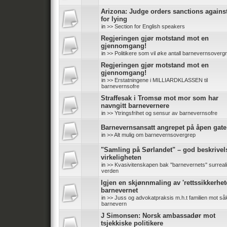
Arizona: Judge orders sanctions again
for lying
in
>> Section for English speakers
Regjeringen gjør motstand mot en
gjennomgang!
in
>> Politikere som vil øke antall barnevernsoverg
Regjeringen gjør motstand mot en
gjennomgang!
in
>> Erstatningene i MILLIARDKLASSEN til
barnevernsofre
Straffesak i Tromsø mot mor som har
navngitt barnevernere
in
>> Ytringsfrihet og sensur av barnevernsofre
Barnevernsansatt angrepet på åpen gate
in
>> Alt mulig om barnevernsovergrep
"Samling på Sørlandet" – god beskrivel
virkeligheten
in
>> Kvasivitenskapen bak ''barnevernets'' surreali
verden
Igjen en skjønnmaling av 'rettssikkerhete
barnevernet
in
>> Juss og advokatpraksis m.h.t familien mot såk
barnevern
J Simonsen: Norsk ambassadør mot
tsjekkiske politikere