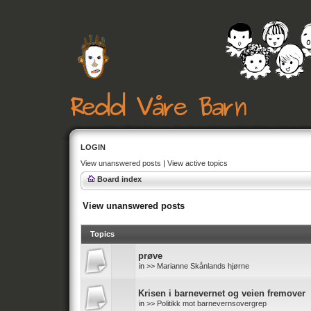
LOGIN
View unanswered posts
|
View active topics
Board index
View unanswered posts
Topics
prøve
in
>> Marianne Skånlands hjørne
Krisen i barnevernet og veien fremover
in
>> Politikk mot barnevernsovergrep