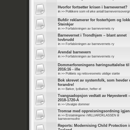
Hvorfor fortsetter krisen i barnevernet?
in
>> Politikere som vil øke antall barnevernsoverg
Bufdir reklamerer for fosterhjem og lokk
Steinkjer
in
>> Forfalskningen av barnevernets ry
Barnevernet i Trondhjem – blant annet
lovbrudd
in
>> Forfalskningen av barnevernets ry
Arendal barnevern
in
>> Forfalskningen av barnevernets ry
Dommerforeningens høringsuttalelse ti
2016:16 - ille
in
>> Politiets og rettsvesenets utidige støtte
Bok skrevet av systemfolk, som hevder d
forandre!
in
>> Bøker, lydbøker, hefter el
Tvangsadopsjon vedtatt av Høyesterett 
2018-1720-A
in
>> Utvalgte dommer
Tromsø med oppreisningsordning igjen
in
>> Erstatningene i MILLIARDKLASSEN til
barnevernsofre
Reports: Modernising Child Protection 
Zealand