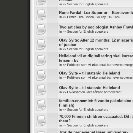
in
>> Section for English speakers
Rune Fardal: Lex Superior – Barnevernl
in
>> Filmer, DVD, video, Blu-ray, HD-DVD
Two articles by sociologist Ashley Fraw
in
>> Section for English speakers
Olav Sylte: After 12 months: 12 miscarr
of justice
in
>> Section for English speakers
Helleland vil at digitalisering skal kurer
krisen i bv
in
>> Politikere som vil øke antall barnevernsoverg
Olav Sylte – til statsråd Helleland
in
>> Politikere som vil øke antall barnevernsoverg
Olav Sylte – til statsråd Helleland
in
>> Lovløsheten i det såkalte barnevernet
familien-er-samlet: 5 vuotta pakolaisina 
Finnish)
in
>> Section for English speakers
70,000 Finnish children evacuated. Dit it
them?
in
>> Section for English speakers
Tror de barnevernet løser innvandrer-