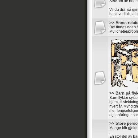
Selv om de noen
Vil du dra, så gjø
hastevedtak, ta ba
>> Annet relater
Det finnes noen 
Muligheter/probl
>> Barn på flyk
Barn flykter syste
hjem, til slektnin
hvert år. Myndigh
mer fengselsligne
og tenåringer som 
>> Store perso
Mange blir gjelds
En stor del av ba