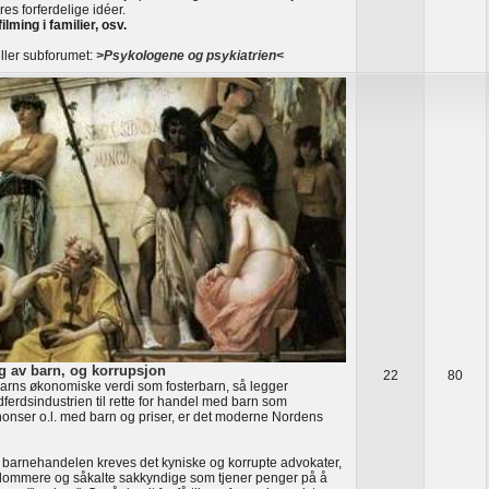
res forferdelige idéer.
filming i familier, osv.
ller subforumet:
>Psykologene og psykiatrien<
g av barn, og korrupsjon
22
80
rns økonomiske verdi som fosterbarn, så legger
ferdsindustrien til rette for handel med barn som
nonser o.l. med barn og priser, er det moderne Nordens
 barnehandelen kreves det kyniske og korrupte advokater,
dommere og såkalte sakkyndige som tjener penger på å