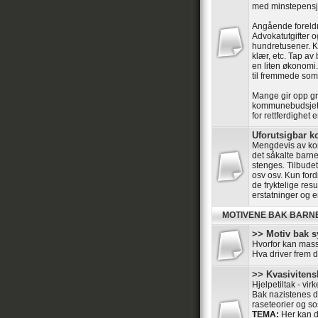
med minstepensj
Angående foreld
Advokatutgifter o
hundretusener. Kr
klær, etc. Tap av
en liten økonomi.
til fremmede som 
Mange gir opp gr
kommunebudsjett
for rettferdighet 
Uforutsigbar
Mengdevis av kom
det såkalte barne
stenges. Tilbudet 
osv osv. Kun ford
de fryktelige res
erstatninger og e
MOTIVENE BAK BARN
>> Motiv bak s
Hvorfor kan mass
Hva driver frem 
>> Kvasivitensk
Hjelpetiltak - vir
Bak nazistenes dr
raseteorier og so
TEMA:
Her kan de