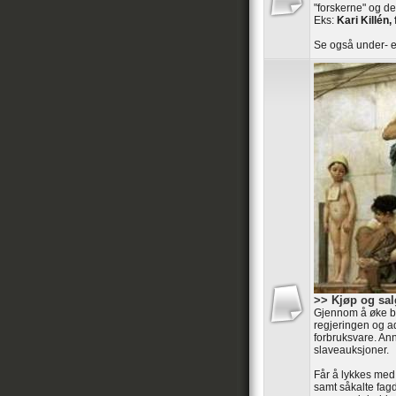
"forskerne" og de
Eks:
Kari Killén, 
Se også under- e
>> Kjøp og sal
Gjennom å øke ba
regjeringen og ad
forbruksvare. An
slaveauksjoner.
Får å lykkes med
samt såkalte fag