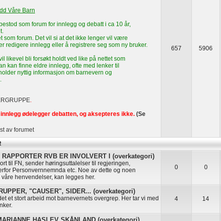
edd Våre Barn
estod som forum for innlegg og debatt i ca 10 år,
t.
t som forum. Det vil si at det ikke lenger vil være
ler redigere innlegg eller å registrere seg som ny bruker.
657
5906
l likevel bli forsøkt holdt ved like på nettet som
n kan finne eldre innlegg, ofte med lenker til
eholder nyttig informasjon om barnevern og
.
ERGRUPPE
.
innlegg ødelegger debatten, og aksepteres ikke.
(Se
st av forumet
R
RAPPORTER RVB ER INVOLVERT I (overkategori)
rt til FN, sender høringsuttalelser til regjeringen,
0
0
erfor Personvernnemnda etc. Noe av dette og noen
å våre henvendelser, kan legges her.
PPER, "CAUSER", SIDER... (overkategori)
t et stort arbeid mot barnevernets overgrep. Her tar vi med
4
14
nker.
RIANNE HASLEV SKÅNLAND (overkategori)