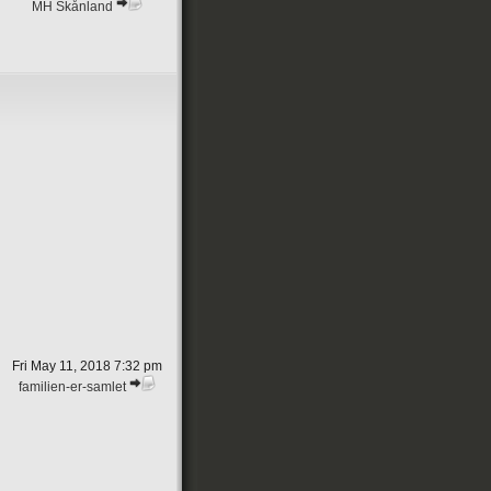
MH Skånland
Fri May 11, 2018 7:32 pm
familien-er-samlet