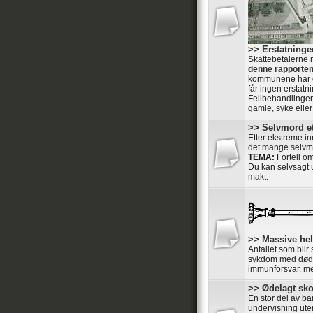
>> Erstatning
Skattebetalerne 
denne rapporte
kommunene har o
får ingen erstatni
Feilbehandlingen
gamle, syke elle
>> Selvmord et
Etter ekstreme in
det mange selvmo
TEMA:
Fortell o
Du kan selvsagt u
makt.
>> Massive he
Antallet som blir
sykdom med dødeli
immunforsvar, men
>> Ødelagt sk
En stor del av ba
undervisning ute