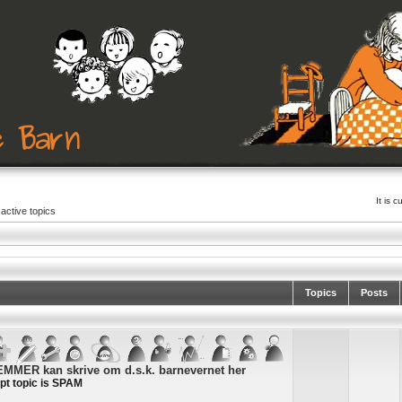
It is 
active topics
Topics
Posts
MER kan skrive om d.s.k. barnevernet her
pt topic is SPAM