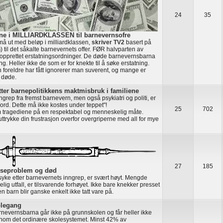
24
35
ene i MILLIARDKLASSEN til barnevernsofre
må ut med beløp i milliardklassen,
skriver TV2
basert på
n
) til det såkalte barnevernets offer. FØR halvparten av
pprettet erstatningsordninger. De døde barnevernsbarna
ng. Heller ikke de som er for knekte til å søke erstatning.
 foreldre har fått ignorerer man suverent, og mange er
r døde.
ter barnepolitikkens maktmisbruk i familiene
ngrep fra fremst barnevern, men også psykiatri og politi, er
rd. Dette må ikke kostes under teppet"!
25
702
m tragediene på en respektabel og menneskelig måte.
ttrykke din frustrasjon overfor overgriperne med all for mye
27
185
lseproblem og død
 syke etter barnevernets inngrep, er svært høyt. Mengde
g utfall, er tilsvarende forhøyet. Ikke bare knekker presset
 barn blir ganske enkelt ikke tatt vare på.
olegang
rnevernsbarna går ikke på grunnskolen og får heller ikke
nom det ordinære skolesystemet. Minst 42% av