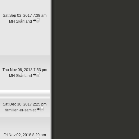
Sat Sep 02, 2017 7:38 am
MH Skånland
Thu Nov 08, 2018 7:53 pm
MH Skånland
Sat Dec 30, 2017 2:25 pm
familien-er-samlet
Fri Nov 02, 2018 8:29 am