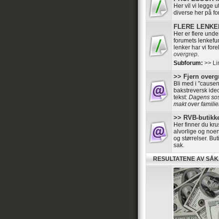
Her vil vi legge 
diverse her på f
FLERE LENKER 
Her er flere und
forumets lenkefun
lenker har vi for
overgrep
.
Subforum:
>> Li
>> Fjern overgr
Bli med i "cause
bakstreversk ide
tekst:
Dagens sosi
makt over familier
>> RVB-butikke
Her finner du kru
alvorlige og noen
og størrelser. B
sak.
RESULTATENE AV SÅ