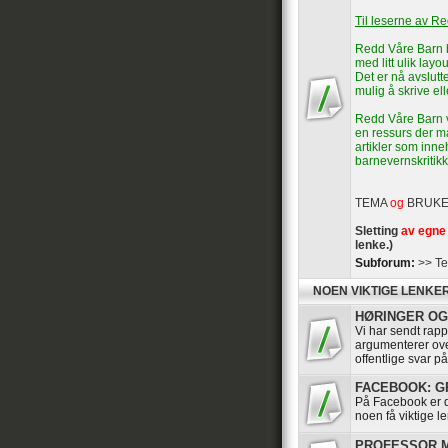
Til leserne av R
Redd Våre Barn b
med litt ulik layou
Det er nå avslutte
mulig å skrive el
Redd Våre Barn vi
en ressurs der ma
artikler som inn
barnevernskritikk
TEMA
og
BRUK
Sletting
av egne 
lenke.)
Subforum:
>> Te
NOEN VIKTIGE LENKE
HØRINGER OG 
Vi har sendt rappo
argumenterer ov
offentlige svar p
FACEBOOK: GRU
På Facebook er de
noen få viktige le
PROFESSOR MA