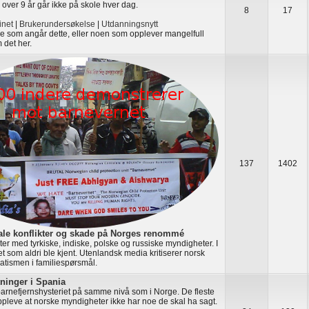
 over 9 år går ikke på skole hver dag.
8
17
net
|
Brukerundersøkelse
|
Utdanningsnytt
oe som angår dette, eller noen som opplever mangelfull
 det her.
137
1402
ale konflikter og skade på Norges renommé
ikter med tyrkiske, indiske, polske og russiske myndigheter. I
t som aldri ble kjent. Utenlandsk media kritiserer norsk
atismen i familiespørsmål.
tninger i Spania
barnefjernshysteriet på samme nivå som i Norge. De fleste
oppleve at norske myndigheter ikke har noe de skal ha sagt.