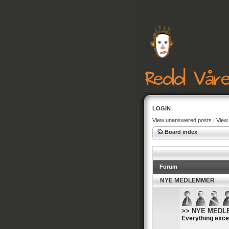
LOGIN
View unanswered posts
|
View 
Board index
Forum
NYE MEDLEMMER
>> NYE MEDLEM
Everything exce