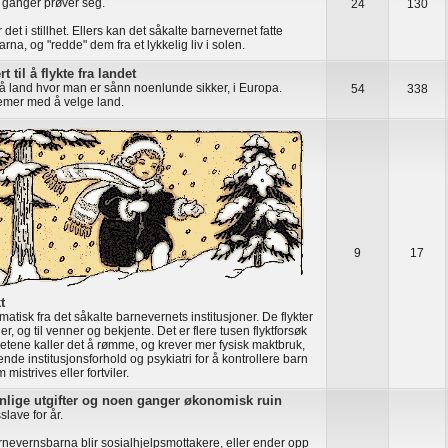
 ganger prøver seg.
24
130
r det i stillhet. Ellers kan det såkalte barnevernet fatte
rna, og "redde" dem fra et lykkelig liv i solen.
t til å flykte fra landet
få land hvor man er sånn noenlunde sikker, i Europa.
54
338
emer med å velge land.
9
17
t
matisk fra det såkalte barnevernets institusjoner. De flykter
ger, og til venner og bekjente. Det er flere tusen flyktforsøk
etene kaller det å rømme, og krever mer fysisk maktbruk,
nde institusjonsforhold og psykiatri for å kontrollere barn
mistrives eller fortviler.
nlige utgifter og noen ganger økonomisk ruin
slave for år.
rnevernsbarna blir sosialhjelpsmottakere, eller ender opp