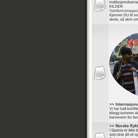
institusjonsbarna
KILDER:
Samfunnsmagasi
Kjenner DU til n
skole, så skriv om
>> Internasjon
Vi har hatt konfl
tillegg kommer de
barnevern for fan
>> Norske flyk
I Spania er ikke 
som drar dit vil 