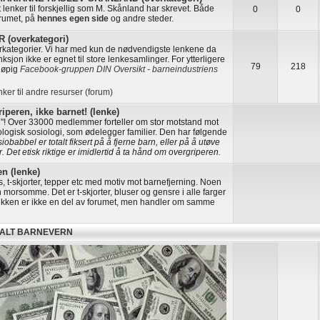
ut lenker til forskjellig som M. Skånland har skrevet. Både
0
0
orumet, på
hennes egen side
og andre steder.
(overkategori)
erkategorier. Vi har med kun de nødvendigste lenkene da
ksjon ikke er egnet til store lenkesamlinger. For ytterligere
79
218
eløpig
Facebook-gruppen DIN Oversikt - barneindustriens
nker til andre resurser (forum)
iperen, ikke barnet! (lenke)
n"! Over 33000 medlemmer forteller om stor motstand mot
ologisk sosiologi, som ødelegger familier. Den har følgende
obabbel er totalt fiksert på å fjerne barn, eller på å utøve
. Det etisk riktige er imidlertid å ta hånd om overgriperen.
n (lenke)
s, t-skjorter, tepper etc med motiv mot barnefjerning. Noen
 morsomme. Det er t-skjorter, bluser og gensre i alle farger
utikken er ikke en del av forumet, men handler om samme
KALT BARNEVERN