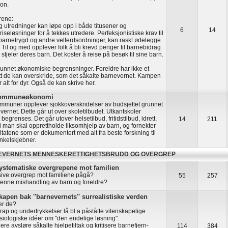
on.
rene:
g utredninger kan løpe opp i både titusener og
6
14
iseløsninger for å tekkes utredere. Perfeksjonistiske krav til
 barnetrygd og andre velferdsordninger, kan raskt ødelegge
 Til og med opplever folk å bli krevd penger til barnebidrag
stjeler deres barn. Det koster å reise på besøk til sine barn.
unnet økonomiske begrensninger. Foreldre har ikke et
 de kan overskride, som det såkalte barnevernet. Kampen
er alt for dyr. Også de kan skrive her.
 kommuneøkonomi
muner opplever sjokkoverskridelser av budsjettet grunnet
vernet. Dette går ut over skoletilbudet. Utkantskoler
begrenses. Det går utover helsetilbud, fritidstilbud, idrett,
14
211
i man skal opprettholde liksomhjelp av barn, og fornekter
ultatene som er dokumentert med alt fra beste forskning til
nkelskjebner.
EVERNETS MENNESKERETTIGHETSBRUDD OG OVERGREP
ystematiske overgrepene mot familien
ive overgrep mot familiene pågå?
55
257
denne mishandling av barn og foreldre?
apen bak ''barnevernets'' surrealistiske verden
ker de?
ap og undertrykkelser lå bl.a påståtte vitenskapelige
siologiske idéer om "den endelige løsning".
re avsløre såkalte hjelpetiltak og kritisere barnefjern-
114
384