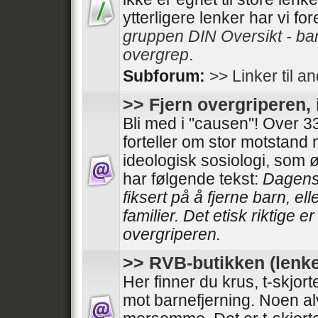
ytterligere lenker har vi fo
gruppen DIN Oversikt - ba
overgrep
.
Subforum:
>> Linker til a
>> Fjern overgriperen, 
Bli med i "causen"! Over
forteller om stor motstand
ideologisk sosiologi, som 
har følgende tekst:
Dagens 
fiksert på å fjerne barn, el
familier. Det etisk riktige e
overgriperen.
>> RVB-butikken (lenke
Her finner du krus, t-skjor
mot barnefjerning. Noen al