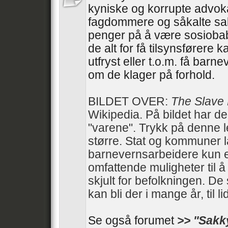
kyniske og korrupte advoka
fagdommere og såkalte sa
penger på å være sosiobab
de alt for få tilsynsførere 
utfryst eller t.o.m. få barn
om de klager på forhold.
BILDET OVER:
The Slave
Wikipedia. På bildet har d
"varene". Trykk på denne 
større. Stat og kommuner 
barnevernsarbeidere kun e
omfattende muligheter til 
skjult for befolkningen. De 
kan bli der i mange år, til li
Se også forumet
>> ''Sakk