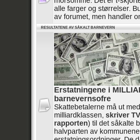
morsomme. Det er t-skjorte
alle farger og størrelser. B
av forumet, men handler 
RESULTATENE AV SÅKALT BARNEVERN
Erstatningene i MILLI
barnevernsofre
Skattebetalerne må ut med
milliardklassen,
skriver T
rapporten
) til det såkalt
halvparten av kommunene 
erstatningsordninger. De