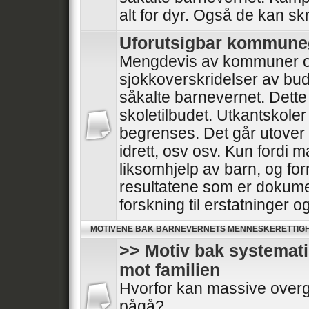
alt for dyr. Også de kan skr
Uforutsigbar kommun
Mengdevis av kommuner o
sjokkoverskridelser av bud
såkalte barnevernet. Dette
skoletilbudet. Utkantskoler
begrenses. Det går utover he
idrett, osv osv. Kun fordi 
liksomhjelp av barn, og for
resultatene som er dokumen
forskning til erstatninger 
MOTIVENE BAK BARNEVERNETS MENNESKERETTIG
>> Motiv bak systemat
mot familien
Hvorfor kan massive overg
pågå?