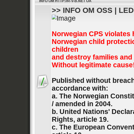
INFO OM HTTP://R-V-B.NET OA
>> INFO OM OSS | LE
Norwegian CPS violates 
Norwegian child protecti
children
and destroy families and
Without legitimate cause
Published without breach 
accordance with:
a. The Norwegian Constit
/ amended in 2004.
b. United Nations' Decla
Rights, article 19.
c. The European Convent