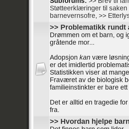
Subforums:
>> Brev til fam
Støtteerklæringer til sake
barnevernsofre
,
>> Etterly
>> Problematikk rundt
Drømmen om et barn, og i
gråtende mor...
Adopsjon
kan
være løsning
er det imidlertid problemati
Statistikken viser at mange
Fraværet av de biologisk 
familieinstinkter er bare e
Det er alltid en tragedie fo
fra.
>> Hvordan hjelpe barn