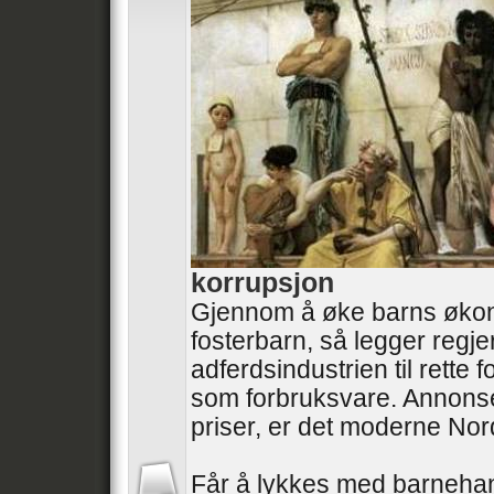
korrupsjon
Gjennom å øke barns øko
fosterbarn, så legger regj
adferdsindustrien til rette
som forbruksvare. Annonse
priser, er det moderne No
Får å lykkes med barneha