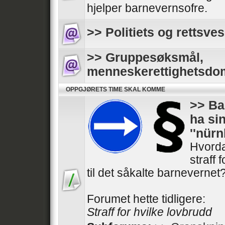
hjelper barnevernsofre.
>> Politiets og rettsves
>> Gruppesøksmål,
menneskerettighetsdo
OPPGJØRETS TIME SKAL KOMME
>> Ba
ha si
''nür
Hvorda
straff 
til det såkalte barnevernet
Forumet hette tidligere:
Straff for hvilke lovbrudd