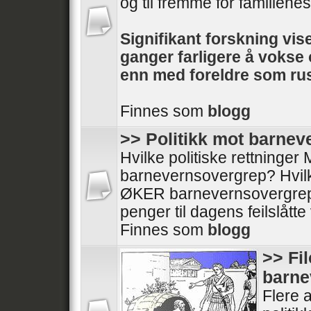
og til fremme for familienes 
Signifikant forskning vise
ganger farligere å voks
enn med foreldre som rus
Finnes som
blogg
>> Politikk mot barne
Hvilke politiske rettninge
barnevernsovergrep? Hvilke
ØKER barnevernsovergrep
penger til dagens feilslått
Finnes som
blogg
>> Fi
barne
Flere a