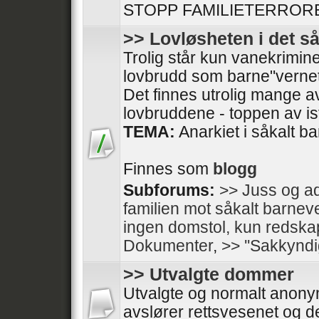
STOPP FAMILIETERRORE
>> Lovløsheten i det s
Trolig står kun vanekrimine
lovbrudd som barne"vernet
Det finnes utrolig mange av
lovbruddene - toppen av isfj
TEMA:
Anarkiet i såkalt b
Finnes som
blogg
Subforums:
>> Juss og ad
familien mot såkalt barnev
ingen domstol, kun redska
Dokumenter
,
>> ''Sakkyndi
>> Utvalgte dommer
Utvalgte og normalt anon
avslører rettsvesenet og de