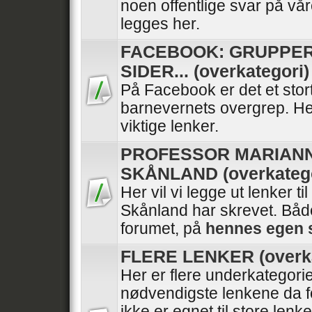
noen offentlige svar på vå
legges her.
FACEBOOK: GRUPPER
SIDER... (overkategori)
På Facebook er det et stor
barnevernets overgrep. He
viktige lenker.
PROFESSOR MARIAN
SKÅNLAND (overkatego
Her vil vi legge ut lenker ti
Skånland har skrevet. Båd
forumet, på
hennes egen 
FLERE LENKER (overka
Her er flere underkategori
nødvendigste lenkene da f
ikke er egnet til store lenk