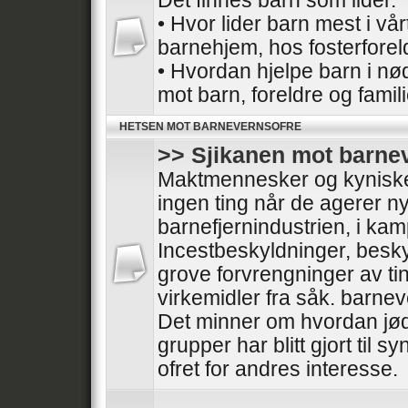
Det finnes barn som lider.
• Hvor lider barn mest i vå
barnehjem, hos fosterforel
• Hvordan hjelpe barn i nø
mot barn, foreldre og famil
HETSEN MOT BARNEVERNSOFRE
>> Sjikanen mot barne
Maktmennesker og kyniske 
ingen ting når de agerer nyt
barnefjernindustrien, i ka
Incestbeskyldninger, besk
grove forvrengninger av tin
virkemidler fra såk. barnev
Det minner om hvordan jød
grupper har blitt gjort til sy
ofret for andres interesse.