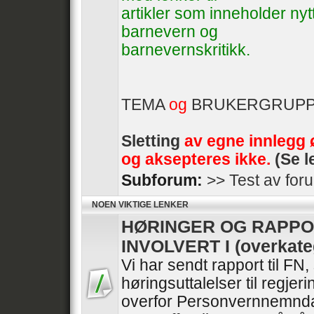
artikler som inneholder ny
barnevern og
barnevernskritikk.
TEMA
og
BRUKERGRUP
Sletting
av egne innlegg 
og aksepteres ikke.
(Se l
Subforum:
>> Test av for
NOEN VIKTIGE LENKER
HØRINGER OG RAPPO
INVOLVERT I (overkate
Vi har sendt rapport til FN
høringsuttalelser til regje
overfor Personvernnemnda 