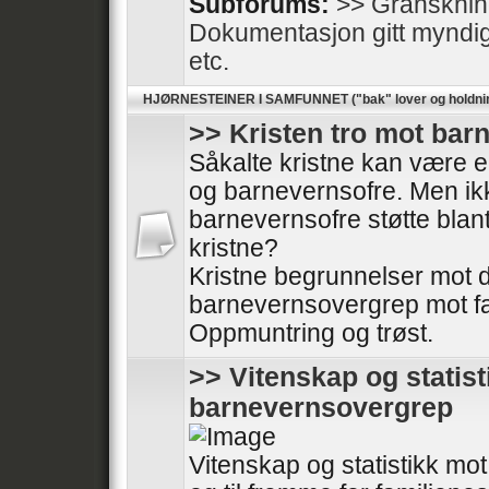
Subforums:
>> Gransknin
Dokumentasjon gitt myndighe
etc.
HJØRNESTEINER I SAMFUNNET ("bak" lover og holdni
>> Kristen tro mot ba
Såkalte kristne kan være en
og barnevernsofre. Men ikk
barnevernsofre støtte blan
kristne?
Kristne begrunnelser mot
barnevernsovergrep mot fa
Oppmuntring og trøst.
>> Vitenskap og statis
barnevernsovergrep
Vitenskap og statistikk m