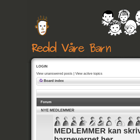
LOGIN
View unanswered posts
|
View active topics
Board index
Forum
NYE MEDLEMMER
MEDLEMMER kan skrive
barnevernet her