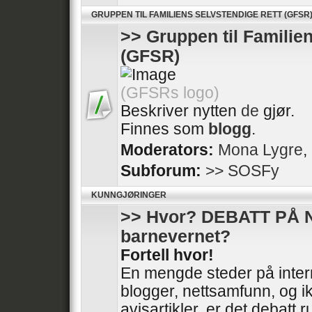
GRUPPEN TIL FAMILIENS SELVSTENDIGE RETT (GFSR
>> Gruppen til Familie
(GFSR)
(GFSRs logo)
Beskriver nytten
de
gjør.
Finnes som
blogg
.
Moderators:
Mona Lygre
,
Subforum:
>> SOSFy
KUNNGJØRINGER
>> Hvor? DEBATT PÅ 
barnevernet?
Fortell hvor!
En mengde steder på intern
blogger, nettsamfunn, og ik
avisartikler, er det debatt 