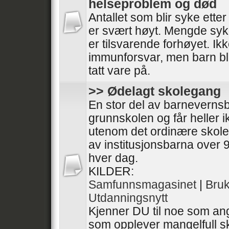
helseproblem og død
Antallet som blir syke ette
er svært høyt. Mengde syk
er tilsvarende forhøyet. I
immunforsvar, men barn bli
tatt vare på.
>> Ødelagt skolegang
En stor del av barneverns
grunnskolen og får heller 
utenom det ordinære skol
av institusjonsbarna over 9
hver dag.
KILDER:
Samfunnsmagasinet
|
Bru
Utdanningsnytt
Kjenner DU til noe som ang
som opplever mangelfull sk