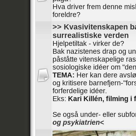
Hva driver frem denne mis
foreldre?
>> Kvasivitenskapen ba
surrealistiske verden
Hjelpetiltak - virker de?
Bak nazistenes drap og und
påståtte vitenskapelige ras
sosiologiske idéer om "den
TEMA:
Her kan dere avslør
og kritisere barnefjern-"fo
forferdelige idéer.
Eks:
Kari Killén, filming i 
Se også under- eller subf
og psykiatrien<