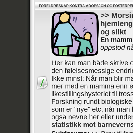
FORELDRESKAP KONTRA ADOPSJON OG FOSTERP
>> Morsin
hjemlengs
og slikt
En mamm
oppstod når
Her kan man både skrive o
den følelsesmessige endri
Ikke minst: Når man blir m
mer med en mamma enn e
likestillingshysteriet til tros
Forskning rundt biologisk
som er "nye" etc, når man 
også nevne her eller unde
statistikk mot barnever