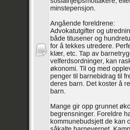
sosialhjelpsmottakere, ell
minstepensjon.
Angående foreldrene:
Advokatutgifter og utredni
både titusener og hundretu
for å tekkes utredere. Perfe
klær, etc. Tap av barnetry
velferdsordninger, kan ras
økonomi. Til og med oppleve
penger til barnebidrag til 
deres barn. Det koster å re
barn.
Mange gir opp grunnet øk
begrensninger. Foreldre ha
kommunebudsjett de kan o
såkalte barnevernet. Kampe