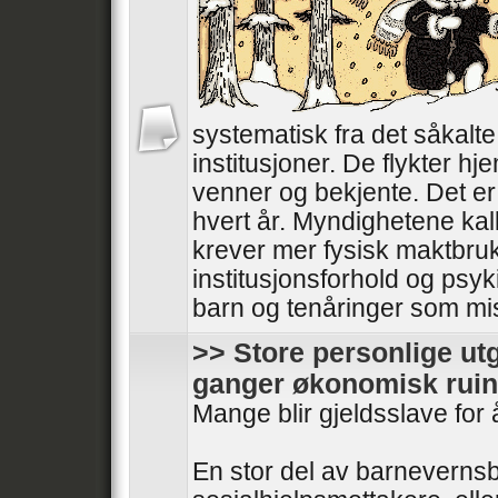
systematisk fra det såkalt
institusjoner. De flykter hjem
venner og bekjente. Det er 
hvert år. Myndighetene kal
krever mer fysisk maktbru
institusjonsforhold og psyki
barn og tenåringer som mistr
>> Store personlige utg
ganger økonomisk ruin
Mange blir gjeldsslave for 
En stor del av barnevernsb