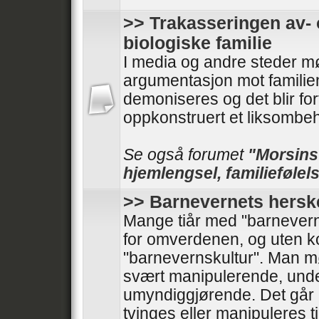
>> Trakasseringen av- 
biologiske familie
I media og andre steder mø
argumentasjon mot familie
demoniseres og det blir forf
oppkonstruert et liksombeh
Se også forumet
"Morsinst
hjemlengsel, familiefølels
>> Barnevernets hersk
Mange tiår med "barnevern
for omverdenen, og uten kont
"barnevernskultur". Man 
svært manipulerende, und
umyndiggjørende. Det går 
tvinges eller manipuleres til