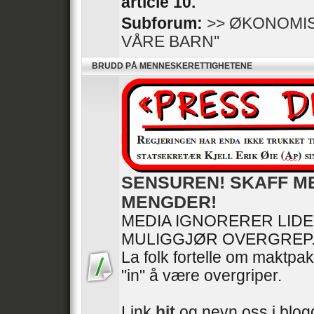
article 10.
Subforum:
>> ØKONOMIS
VÅRE BARN''
BRUDD PÅ MENNESKERETTIGHETENE
SENSUREN! SKAFF M
MENGDER!
MEDIA IGNORERER LID
MULIGGJØR OVERGREP
La folk fortelle om maktpak
"in" å være overgriper.
Link
hit
og nevn oss i blogg