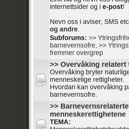
internettsider og i
e-post
!
Nevn oss i aviser, SMS etc
og andre
.
Subforums:
>> Ytringsfri
barnevernsofre
,
>> Ytrings
fremmer overgrep
>> Overvåking relatert 
Overvåking bryter naturli
menneskelige rettigheter.
Hvordan kan overvåking på
barnevernsofre.
>> Barnevernsrelaterte
menneskerettighetene
TEMA: