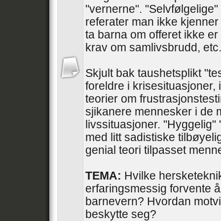
"vernerne". "Selvfølgelige" 
referater man ikke kjenner 
ta barna om offeret ikke er
krav om samlivsbrudd, etc
Skjult bak taushetsplikt "te
foreldre i krisesituasjoner, 
teorier om frustrasjonstesti
sjikanere mennesker i de 
livssituasjoner. "Hyggelig"
med litt sadistiske tilbøyel
genial teori tilpasset men
TEMA:
Hvilke hersketekni
erfaringsmessig forvente å
barnevern? Hvordan motvir
beskytte seg?