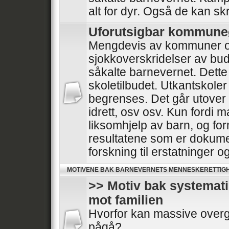
alt for dyr. Også de kan skr
Uforutsigbar kommun
Mengdevis av kommuner o
sjokkoverskridelser av bud
såkalte barnevernet. Dette
skoletilbudet. Utkantskoler
begrenses. Det går utover he
idrett, osv osv. Kun fordi 
liksomhjelp av barn, og for
resultatene som er dokumen
forskning til erstatninger 
MOTIVENE BAK BARNEVERNETS MENNESKERETTIG
>> Motiv bak systemat
mot familien
Hvorfor kan massive overg
pågå?