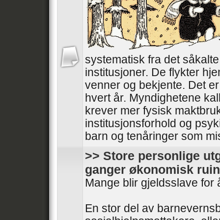
systematisk fra det såkalt
institusjoner. De flykter hjem
venner og bekjente. Det er 
hvert år. Myndighetene kal
krever mer fysisk maktbru
institusjonsforhold og psyki
barn og tenåringer som mistr
>> Store personlige utg
ganger økonomisk ruin
Mange blir gjeldsslave for 
En stor del av barnevernsb