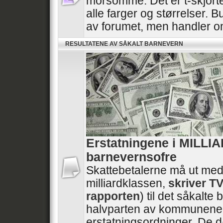
morsomme. Det er t-skjorte
alle farger og størrelser. B
av forumet, men handler 
RESULTATENE AV SÅKALT BARNEVERN
Erstatningene i MILLI
barnevernsofre
Skattebetalerne må ut med
milliardklassen,
skriver T
rapporten
) til det såkalt
halvparten av kommunene 
erstatningsordninger. De