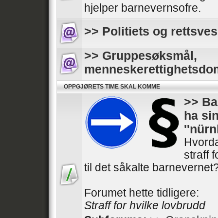
hjelper barnevernsofre.
>> Politiets og rettsves
>> Gruppesøksmål,
menneskerettighetsdo
OPPGJØRETS TIME SKAL KOMME
>> Ba
ha si
''nür
Hvorda
straff 
til det såkalte barnevernet
Forumet hette tidligere:
Straff for hvilke lovbrudd