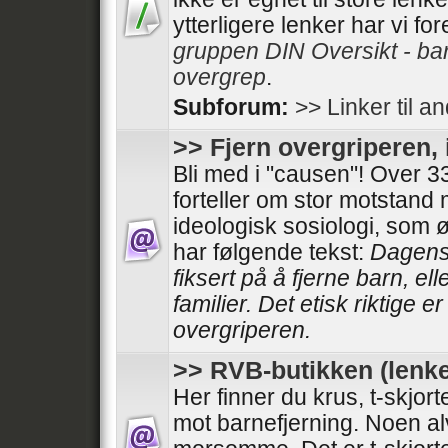
ytterligere lenker har vi fo
gruppen DIN Oversikt - ba
overgrep
.
Subforum:
>> Linker til a
>> Fjern overgriperen, 
Bli med i "causen"! Over
forteller om stor motstand
ideologisk sosiologi, som 
har følgende tekst:
Dagens 
fiksert på å fjerne barn, el
familier. Det etisk riktige e
overgriperen.
>> RVB-butikken (lenke
Her finner du krus, t-skjor
mot barnefjerning. Noen al