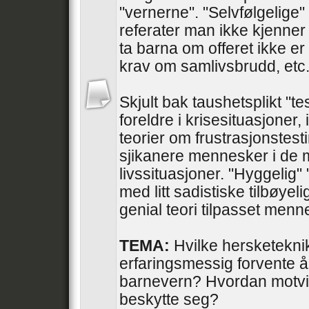
"vernerne". "Selvfølgelige" 
referater man ikke kjenner 
ta barna om offeret ikke er
krav om samlivsbrudd, etc
Skjult bak taushetsplikt "te
foreldre i krisesituasjoner, 
teorier om frustrasjonstesti
sjikanere mennesker i de 
livssituasjoner. "Hyggelig"
med litt sadistiske tilbøyel
genial teori tilpasset men
TEMA:
Hvilke hersketekni
erfaringsmessig forvente å
barnevern? Hvordan motvir
beskytte seg?