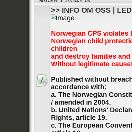
INFO OM HTTP://R-V-B.NET OA
>> INFO OM OSS | LE
Norwegian CPS violates 
Norwegian child protecti
children
and destroy families and
Without legitimate cause
Published without breach 
accordance with:
a. The Norwegian Constit
/ amended in 2004.
b. United Nations' Decla
Rights, article 19.
c. The European Convent