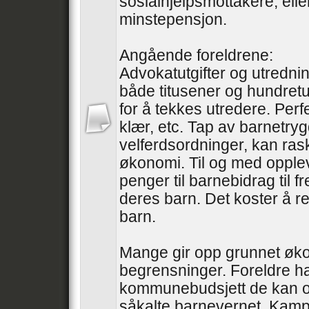
sosialhjelpsmottakere, ell
minstepensjon.
Angående foreldrene:
Advokatutgifter og utredni
både titusener og hundretu
for å tekkes utredere. Perfe
klær, etc. Tap av barnetry
velferdsordninger, kan ras
økonomi. Til og med oppleve
penger til barnebidrag til 
deres barn. Det koster å re
barn.
Mange gir opp grunnet øk
begrensninger. Foreldre ha
kommunebudsjett de kan o
såkalte barnevernet. Kampe