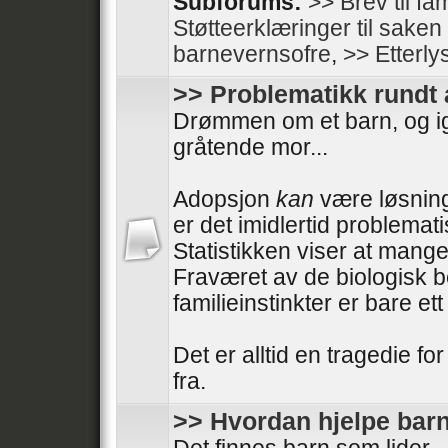
Subforums:
>> Brev til fam
Støtteerklæringer til sake
barnevernsofre
,
>> Etterly
>> Problematikk rundt
Drømmen om et barn, og i
gråtende mor...
Adopsjon
kan
være løsning
er det imidlertid problemati
Statistikken viser at mange
Fraværet av de biologisk 
familieinstinkter er bare e
Det er alltid en tragedie fo
fra.
>> Hvordan hjelpe barn