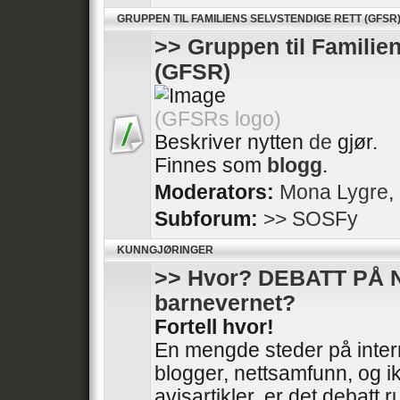
GRUPPEN TIL FAMILIENS SELVSTENDIGE RETT (GFSR
>> Gruppen til Familie
(GFSR)
(GFSRs logo)
Beskriver nytten
de
gjør.
Finnes som
blogg
.
Moderators:
Mona Lygre
,
Subforum:
>> SOSFy
KUNNGJØRINGER
>> Hvor? DEBATT PÅ 
barnevernet?
Fortell hvor!
En mengde steder på intern
blogger, nettsamfunn, og ik
avisartikler, er det debatt 