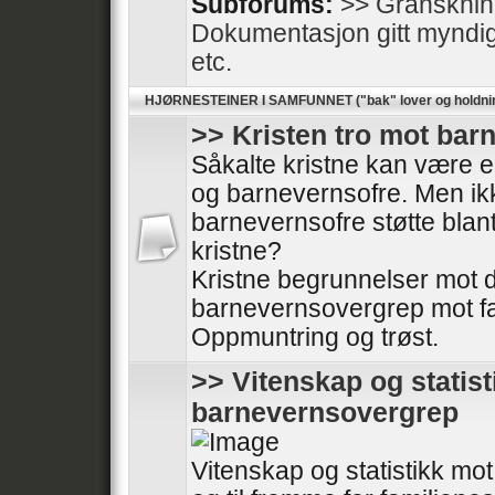
Subforums:
>> Gransknin
Dokumentasjon gitt myndighe
etc.
HJØRNESTEINER I SAMFUNNET ("bak" lover og holdni
>> Kristen tro mot ba
Såkalte kristne kan være en
og barnevernsofre. Men ikk
barnevernsofre støtte blan
kristne?
Kristne begrunnelser mot
barnevernsovergrep mot fa
Oppmuntring og trøst.
>> Vitenskap og statis
barnevernsovergrep
Vitenskap og statistikk m