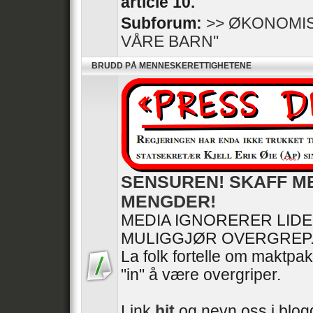
article 10.
Subforum:
>> ØKONOMIS
VÅRE BARN''
BRUDD PÅ MENNESKERETTIGHETENE
SENSUREN! SKAFF M
MENGDER!
MEDIA IGNORERER LID
MULIGGJØR OVERGREP
La folk fortelle om maktpak
"in" å være overgriper.
Link
hit
og nevn oss i blogg