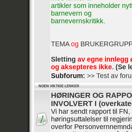
artikler som inneholder ny
barnevern og
barnevernskritikk.
TEMA
og
BRUKERGRUP
Sletting
av egne innlegg 
og aksepteres ikke.
(Se l
Subforum:
>> Test av for
NOEN VIKTIGE LENKER
HØRINGER OG RAPPO
INVOLVERT I (overkate
Vi har sendt rapport til FN
høringsuttalelser til regje
overfor Personvernnemnda 