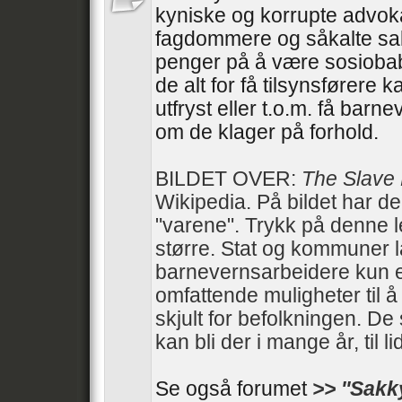
kyniske og korrupte advoka
fagdommere og såkalte sa
penger på å være sosiobab
de alt for få tilsynsførere 
utfryst eller t.o.m. få barn
om de klager på forhold.
BILDET OVER:
The Slave
Wikipedia. På bildet har d
"varene". Trykk på denne 
større. Stat og kommuner 
barnevernsarbeidere kun e
omfattende muligheter til 
skjult for befolkningen. De 
kan bli der i mange år, til li
Se også forumet
>> ''Sakk