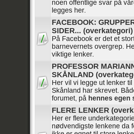
noen offentlige svar på vå
legges her.
FACEBOOK: GRUPPER
SIDER... (overkategori)
På Facebook er det et stor
barnevernets overgrep. He
viktige lenker.
PROFESSOR MARIAN
SKÅNLAND (overkatego
Her vil vi legge ut lenker ti
Skånland har skrevet. Båd
forumet, på
hennes egen 
FLERE LENKER (overka
Her er flere underkategori
nødvendigste lenkene da f
ikke er egnet til store lenk