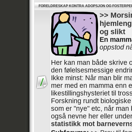
FORELDRESKAP KONTRA ADOPSJON OG FOSTERP
>> Morsin
hjemlengs
og slikt
En mamm
oppstod når
Her kan man både skrive o
den følelsesmessige endri
Ikke minst: Når man blir m
mer med en mamma enn e
likestillingshysteriet til tros
Forskning rundt biologisk
som er "nye" etc, når man 
også nevne her eller unde
statistikk mot barnever