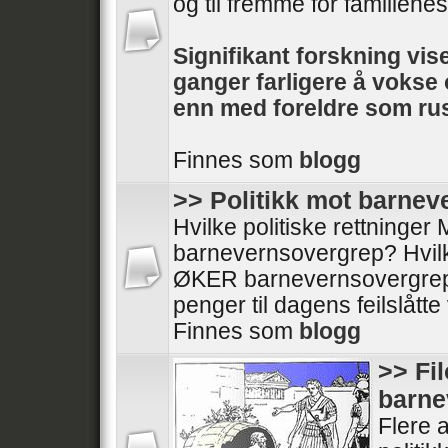
og til fremme for familienes 
Signifikant forskning vise
ganger farligere å voks
enn med foreldre som rus
Finnes som
blogg
>> Politikk mot barne
Hvilke politiske rettninge
barnevernsovergrep? Hvilke
ØKER barnevernsovergrep
penger til dagens feilslått
Finnes som
blogg
>> Fi
barne
Flere a