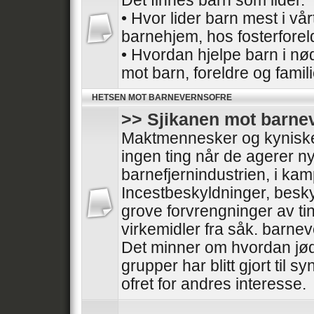
Det finnes barn som lider.
• Hvor lider barn mest i vå
barnehjem, hos fosterforel
• Hvordan hjelpe barn i nø
mot barn, foreldre og famil
HETSEN MOT BARNEVERNSOFRE
>> Sjikanen mot barne
Maktmennesker og kyniske 
ingen ting når de agerer nyt
barnefjernindustrien, i ka
Incestbeskyldninger, besk
grove forvrengninger av tin
virkemidler fra såk. barnev
Det minner om hvordan jød
grupper har blitt gjort til sy
ofret for andres interesse.