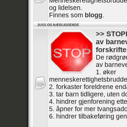
Menneskerettighetsbrudde
og lidelsen.
Finnes som
blogg
.
JUSS OG NÆRLIGGENDE
>> STOPP
av barne
forskrifte
De rødgrøn
av barneve
1. øker
menneskerettighetsbrudde
2. forkaster foreldrene end
3. tar barn tidligere, uten
4. hindrer gjenforening ette
5. åpner for mer tvangsad
6. hindrer tilbakeføring gen