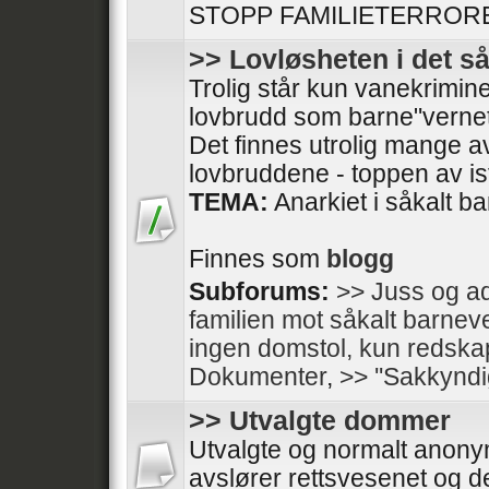
STOPP FAMILIETERRORE
>> Lovløsheten i det s
Trolig står kun vanekrimine
lovbrudd som barne"vernet
Det finnes utrolig mange av
lovbruddene - toppen av isfj
TEMA:
Anarkiet i såkalt b
Finnes som
blogg
Subforums:
>> Juss og ad
familien mot såkalt barnev
ingen domstol, kun redska
Dokumenter
,
>> ''Sakkyndi
>> Utvalgte dommer
Utvalgte og normalt anon
avslører rettsvesenet og de