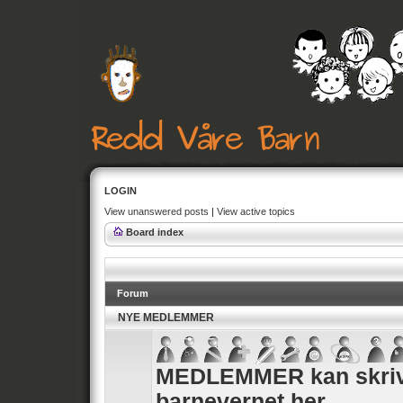
LOGIN
View unanswered posts
|
View active topics
Board index
Forum
NYE MEDLEMMER
MEDLEMMER kan skrive
barnevernet her