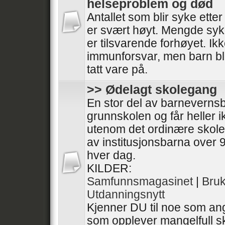
helseproblem og død
Antallet som blir syke ette
er svært høyt. Mengde syk
er tilsvarende forhøyet. I
immunforsvar, men barn bli
tatt vare på.
>> Ødelagt skolegang
En stor del av barneverns
grunnskolen og får heller 
utenom det ordinære skol
av institusjonsbarna over 9
hver dag.
KILDER:
Samfunnsmagasinet
|
Bru
Utdanningsnytt
Kjenner DU til noe som ang
som opplever mangelfull sk