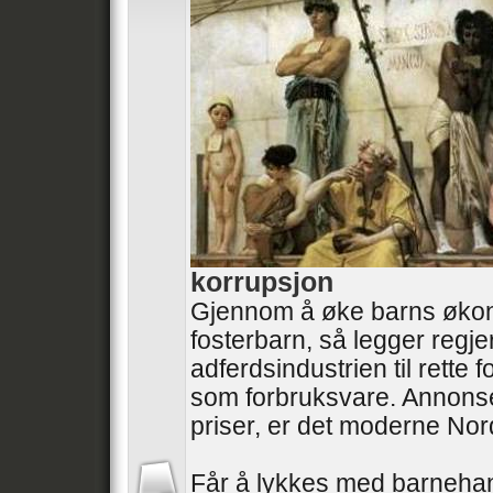
korrupsjon
Gjennom å øke barns øko
fosterbarn, så legger regj
adferdsindustrien til rette
som forbruksvare. Annonse
priser, er det moderne No
Får å lykkes med barneha