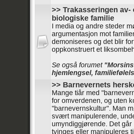
>> Trakasseringen av- 
biologiske familie
I media og andre steder mø
argumentasjon mot familie
demoniseres og det blir forf
oppkonstruert et liksombeh
Se også forumet
"Morsinst
hjemlengsel, familiefølels
>> Barnevernets hersk
Mange tiår med "barnevern
for omverdenen, og uten kont
"barnevernskultur". Man 
svært manipulerende, und
umyndiggjørende. Det går 
tvinges eller manipuleres til