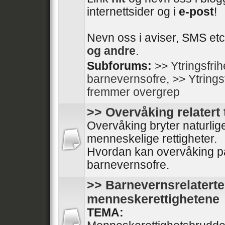
internettsider og i
e-post
!
Nevn oss i aviser, SMS etc
og andre
.
Subforums:
>> Ytringsfri
barnevernsofre
,
>> Ytrings
fremmer overgrep
>> Overvåking relatert 
Overvåking bryter naturli
menneskelige rettigheter.
Hvordan kan overvåking på
barnevernsofre.
>> Barnevernsrelaterte
menneskerettighetene
TEMA: