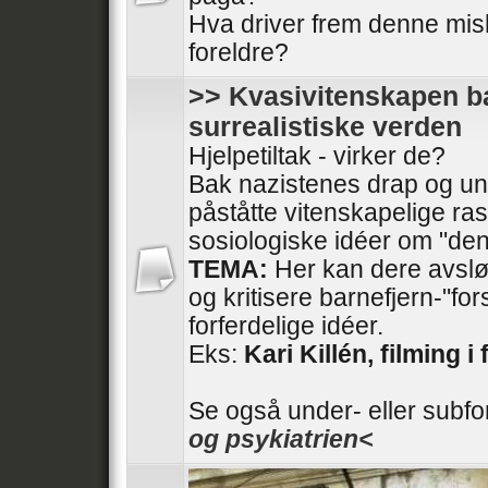
Hva driver frem denne mis
foreldre?
>> Kvasivitenskapen ba
surrealistiske verden
Hjelpetiltak - virker de?
Bak nazistenes drap og und
påståtte vitenskapelige ras
sosiologiske idéer om "den
TEMA:
Her kan dere avslør
og kritisere barnefjern-"fo
forferdelige idéer.
Eks:
Kari Killén, filming i 
Se også under- eller subf
og psykiatrien<