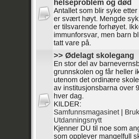
helseproblem og død
Antallet som blir syke ette
er svært høyt. Mengde syk
er tilsvarende forhøyet. I
immunforsvar, men barn bli
tatt vare på.
>> Ødelagt skolegang
En stor del av barneverns
grunnskolen og får heller 
utenom det ordinære skol
av institusjonsbarna over 9
hver dag.
KILDER:
Samfunnsmagasinet
|
Bru
Utdanningsnytt
Kjenner DU til noe som ang
som opplever mangelfull sk