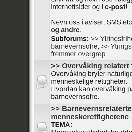
internettsider og i
e-post
!
Nevn oss i aviser, SMS etc
og andre
.
Subforums:
>> Ytringsfri
barnevernsofre
,
>> Ytrings
fremmer overgrep
>> Overvåking relatert 
Overvåking bryter naturli
menneskelige rettigheter.
Hvordan kan overvåking på
barnevernsofre.
>> Barnevernsrelaterte
menneskerettighetene
TEMA: