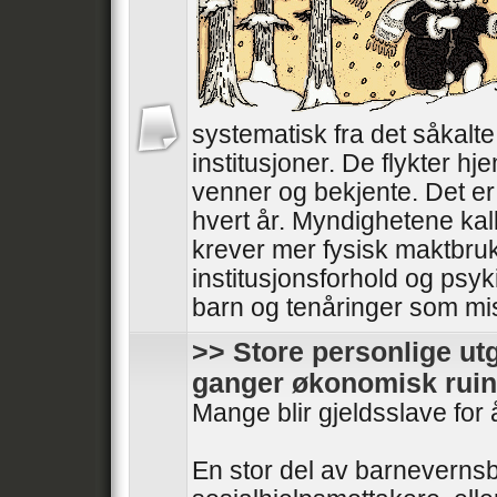
systematisk fra det såkalt
institusjoner. De flykter hjem
venner og bekjente. Det er 
hvert år. Myndighetene kal
krever mer fysisk maktbru
institusjonsforhold og psyki
barn og tenåringer som mistr
>> Store personlige utg
ganger økonomisk ruin
Mange blir gjeldsslave for 
En stor del av barnevernsb