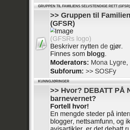
GRUPPEN TIL FAMILIENS SELVSTENDIGE RETT (GFSR
>> Gruppen til Familie
(GFSR)
(GFSRs logo)
Beskriver nytten
de
gjør.
Finnes som
blogg
.
Moderators:
Mona Lygre
,
Subforum:
>> SOSFy
KUNNGJØRINGER
>> Hvor? DEBATT PÅ 
barnevernet?
Fortell hvor!
En mengde steder på intern
blogger, nettsamfunn, og ik
avisartikler, er det debatt 