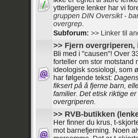
ytterligere lenker har vi fo
gruppen DIN Oversikt - ba
overgrep
.
Subforum:
>> Linker til a
>> Fjern overgriperen, 
Bli med i "causen"! Over
forteller om stor motstand
ideologisk sosiologi, som 
har følgende tekst:
Dagens 
fiksert på å fjerne barn, el
familier. Det etisk riktige e
overgriperen.
>> RVB-butikken (lenke
Her finner du krus, t-skjor
mot barnefjerning. Noen al