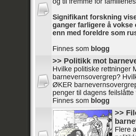
og til fremme for familienes 
Signifikant forskning vise
ganger farligere å voks
enn med foreldre som rus
Finnes som
blogg
>> Politikk mot barne
Hvilke politiske rettninge
barnevernsovergrep? Hvilke
ØKER barnevernsovergrep
penger til dagens feilslått
Finnes som
blogg
>> Fi
barne
Flere a