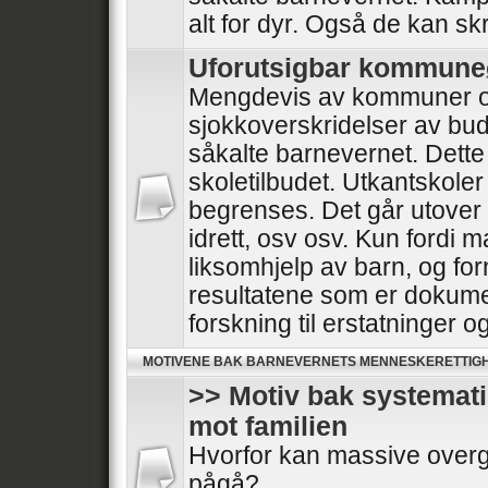
alt for dyr. Også de kan skr
Uforutsigbar kommun
Mengdevis av kommuner o
sjokkoverskridelser av bud
såkalte barnevernet. Dette
skoletilbudet. Utkantskoler
begrenses. Det går utover he
idrett, osv osv. Kun fordi 
liksomhjelp av barn, og for
resultatene som er dokumen
forskning til erstatninger 
MOTIVENE BAK BARNEVERNETS MENNESKERETTIG
>> Motiv bak systemat
mot familien
Hvorfor kan massive overg
pågå?