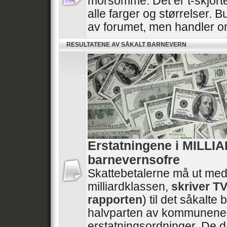
morsomme. Det er t-skjorte
alle farger og størrelser. B
av forumet, men handler 
RESULTATENE AV SÅKALT BARNEVERN
Erstatningene i MILLI
barnevernsofre
Skattebetalerne må ut med
milliardklassen,
skriver T
rapporten
) til det såkalt
halvparten av kommunene 
erstatningsordninger. De