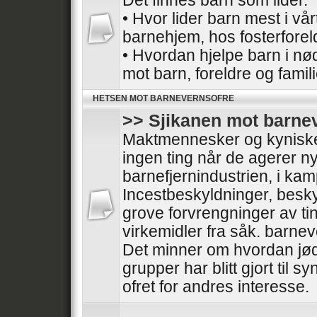
Det finnes barn som lider.
• Hvor lider barn mest i vå
barnehjem, hos fosterforel
• Hvordan hjelpe barn i nø
mot barn, foreldre og famil
HETSEN MOT BARNEVERNSOFRE
>> Sjikanen mot barne
Maktmennesker og kyniske 
ingen ting når de agerer nyt
barnefjernindustrien, i ka
Incestbeskyldninger, besk
grove forvrengninger av tin
virkemidler fra såk. barnev
Det minner om hvordan jød
grupper har blitt gjort til sy
ofret for andres interesse.