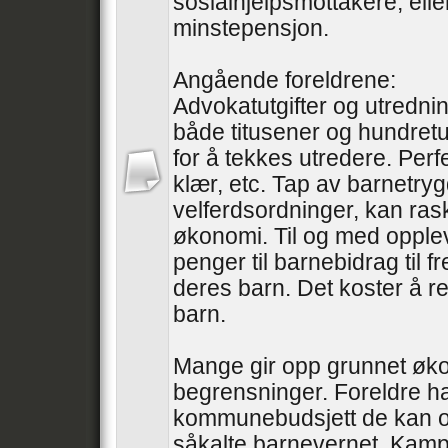
sosialhjelpsmottakere, ell
minstepensjon.
Angående foreldrene:
Advokatutgifter og utredni
både titusener og hundretu
for å tekkes utredere. Perfe
klær, etc. Tap av barnetry
velferdsordninger, kan ras
økonomi. Til og med oppleve
penger til barnebidrag til 
deres barn. Det koster å re
barn.
Mange gir opp grunnet øk
begrensninger. Foreldre ha
kommunebudsjett de kan o
såkalte barnevernet. Kampe