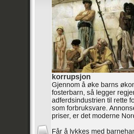
korrupsjon
Gjennom å øke barns øko
fosterbarn, så legger regj
adferdsindustrien til rette
som forbruksvare. Annonse
priser, er det moderne No
Får å lykkes med barneha