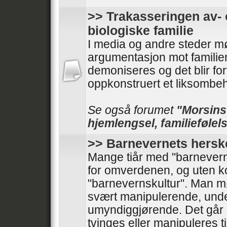
>> Trakasseringen av- 
biologiske familie
I media og andre steder mø
argumentasjon mot familie
demoniseres og det blir forf
oppkonstruert et liksombeh
Se også forumet
"Morsinst
hjemlengsel, familiefølels
>> Barnevernets hersk
Mange tiår med "barnevern
for omverdenen, og uten kont
"barnevernskultur". Man 
svært manipulerende, und
umyndiggjørende. Det går 
tvinges eller manipuleres til