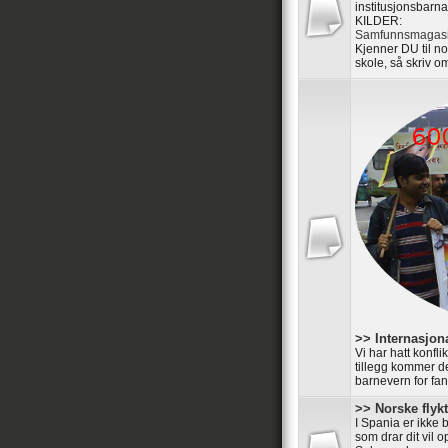
institusjonsbarna
KILDER:
Samfunnsmagasi
Kjenner DU til n
skole, så skriv om
>> Internasjon
Vi har hatt konfl
tillegg kommer de
barnevern for fan
>> Norske flyk
I Spania er ikke 
som drar dit vil 