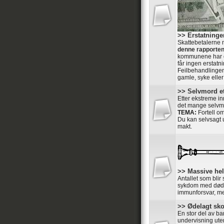
>> Erstatning
Skattebetalerne 
denne rapporte
kommunene har o
får ingen erstatni
Feilbehandlingen
gamle, syke elle
>> Selvmord et
Etter ekstreme in
det mange selvmo
TEMA:
Fortell o
Du kan selvsagt u
makt.
>> Massive he
Antallet som blir
sykdom med dødeli
immunforsvar, men
>> Ødelagt sk
En stor del av ba
undervisning ute