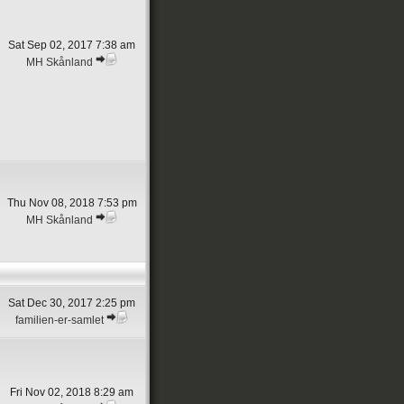
Sat Sep 02, 2017 7:38 am
MH Skånland
Thu Nov 08, 2018 7:53 pm
MH Skånland
Sat Dec 30, 2017 2:25 pm
familien-er-samlet
Fri Nov 02, 2018 8:29 am