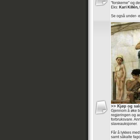
"forskerne" og de
Eks:
Kari Killén, 
Se også under- e
>> Kjøp og sal
Gjennom å øke ba
regjeringen og ad
forbruksvare. An
slaveauksjoner.
Får å lykkes med
samt såkalte fag