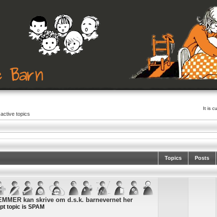
It is 
active topics
Topics
Posts
MER kan skrive om d.s.k. barnevernet her
pt topic is SPAM