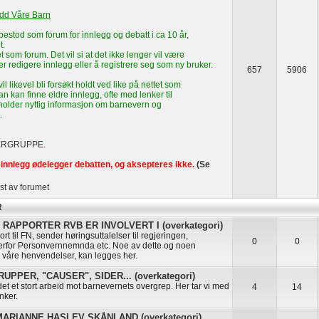
edd Våre Barn
estod som forum for innlegg og debatt i ca 10 år,
t.
t som forum. Det vil si at det ikke lenger vil være
ler redigere innlegg eller å registrere seg som ny bruker.
657
5906
l likevel bli forsøkt holdt ved like på nettet som
n kan finne eldre innlegg, ofte med lenker til
eholder nyttig informasjon om barnevern og
.
ERGRUPPE
.
innlegg ødelegger debatten, og aksepteres ikke.
(Se
st av forumet
R
RAPPORTER RVB ER INVOLVERT I (overkategori)
rt til FN, sender høringsuttalelser til regjeringen,
0
0
erfor Personvernnemnda etc. Noe av dette og noen
å våre henvendelser, kan legges her.
PPER, "CAUSER", SIDER... (overkategori)
t et stort arbeid mot barnevernets overgrep. Her tar vi med
4
14
nker.
RIANNE HASLEV SKÅNLAND (overkategori)