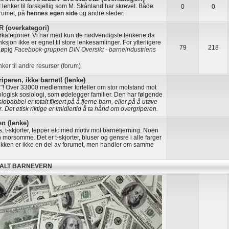
ut lenker til forskjellig som M. Skånland har skrevet. Både
0
0
orumet, på
hennes egen side
og andre steder.
(overkategori)
erkategorier. Vi har med kun de nødvendigste lenkene da
ksjon ikke er egnet til store lenkesamlinger. For ytterligere
79
218
eløpig
Facebook-gruppen DIN Oversikt - barneindustriens
nker til andre resurser (forum)
iperen, ikke barnet! (lenke)
n"! Over 33000 medlemmer forteller om stor motstand mot
ologisk sosiologi, som ødelegger familier. Den har følgende
obabbel er totalt fiksert på å fjerne barn, eller på å utøve
. Det etisk riktige er imidlertid å ta hånd om overgriperen.
n (lenke)
s, t-skjorter, tepper etc med motiv mot barnefjerning. Noen
 morsomme. Det er t-skjorter, bluser og gensre i alle farger
utikken er ikke en del av forumet, men handler om samme
KALT BARNEVERN