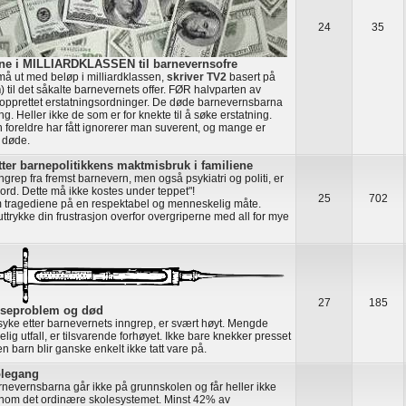
24
35
ene i MILLIARDKLASSEN til barnevernsofre
må ut med beløp i milliardklassen,
skriver TV2
basert på
n
) til det såkalte barnevernets offer. FØR halvparten av
pprettet erstatningsordninger. De døde barnevernsbarna
ng. Heller ikke de som er for knekte til å søke erstatning.
 foreldre har fått ignorerer man suverent, og mange er
r døde.
ter barnepolitikkens maktmisbruk i familiene
ngrep fra fremst barnevern, men også psykiatri og politi, er
rd. Dette må ikke kostes under teppet"!
25
702
m tragediene på en respektabel og menneskelig måte.
ttrykke din frustrasjon overfor overgriperne med all for mye
27
185
lseproblem og død
 syke etter barnevernets inngrep, er svært høyt. Mengde
g utfall, er tilsvarende forhøyet. Ikke bare knekker presset
 barn blir ganske enkelt ikke tatt vare på.
olegang
rnevernsbarna går ikke på grunnskolen og får heller ikke
nom det ordinære skolesystemet. Minst 42% av