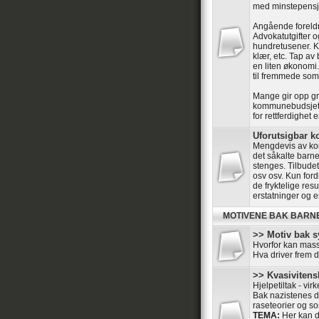
med minstepensj
Angående foreld
Advokatutgifter o
hundretusener. Kr
klær, etc. Tap av
en liten økonomi.
til fremmede som 
Mange gir opp gr
kommunebudsjett
for rettferdighet 
Uforutsigbar
Mengdevis av kom
det såkalte barne
stenges. Tilbudet 
osv osv. Kun ford
de fryktelige res
erstatninger og e
MOTIVENE BAK BARN
>> Motiv bak s
Hvorfor kan mass
Hva driver frem 
>> Kvasivitensk
Hjelpetiltak - vir
Bak nazistenes dr
raseteorier og so
TEMA:
Her kan de