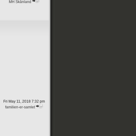
MH Skånland
Fri May 11, 2018 7:32 pm
familien-er-samlet