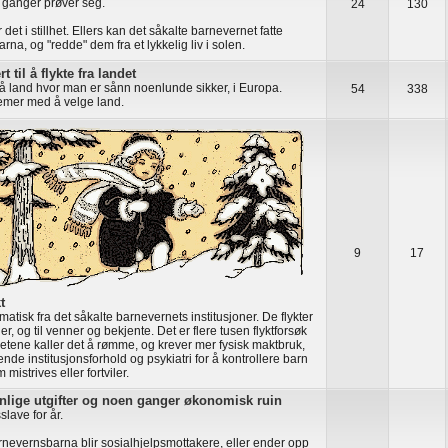
 ganger prøver seg.
24
130
r det i stillhet. Ellers kan det såkalte barnevernet fatte
rna, og "redde" dem fra et lykkelig liv i solen.
t til å flykte fra landet
få land hvor man er sånn noenlunde sikker, i Europa.
54
338
emer med å velge land.
9
17
t
matisk fra det såkalte barnevernets institusjoner. De flykter
ger, og til venner og bekjente. Det er flere tusen flyktforsøk
etene kaller det å rømme, og krever mer fysisk maktbruk,
nde institusjonsforhold og psykiatri for å kontrollere barn
mistrives eller fortviler.
nlige utgifter og noen ganger økonomisk ruin
slave for år.
rnevernsbarna blir sosialhjelpsmottakere, eller ender opp