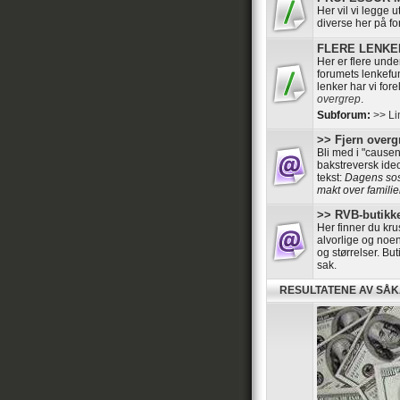
Her vil vi legge 
diverse her på f
FLERE LENKER 
Her er flere und
forumets lenkefun
lenker har vi for
overgrep
.
Subforum:
>> Li
>> Fjern overgr
Bli med i "cause
bakstreversk ide
tekst:
Dagens sosi
makt over familier
>> RVB-butikke
Her finner du kru
alvorlige og noen
og størrelser. B
sak.
RESULTATENE AV SÅ