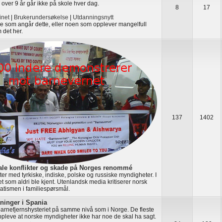
 over 9 år går ikke på skole hver dag.
8
17
net
|
Brukerundersøkelse
|
Utdanningsnytt
oe som angår dette, eller noen som opplever mangelfull
 det her.
137
1402
ale konflikter og skade på Norges renommé
ikter med tyrkiske, indiske, polske og russiske myndigheter. I
t som aldri ble kjent. Utenlandsk media kritiserer norsk
atismen i familiespørsmål.
tninger i Spania
barnefjernshysteriet på samme nivå som i Norge. De fleste
oppleve at norske myndigheter ikke har noe de skal ha sagt.