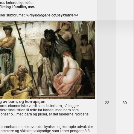
res forferdelige idéer.
filming i familier, osv.
ller subforumet:
>Psykologene og psykiatrien<
g av barn, og korrupsjon
22
80
rns økonomiske verdi som fosterbarn, så legger
ferdsindustrien til rette for handel med barn som
nonser o.l. med barn og priser, er det moderne Nordens
 barnehandelen kreves det kyniske og korrupte advokater,
dommere og såkalte sakkyndige som tjener penger på å