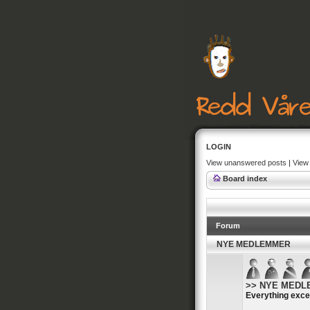
LOGIN
View unanswered posts
|
View 
Board index
Forum
NYE MEDLEMMER
>> NYE MEDLEM
Everything exce