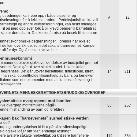
on.
rene:
g utredninger kan løpe opp i både titusener og
6
14
iseløsninger for å tekkes utredere. Perfeksjonistiske krav til
 barnetrygd og andre velferdsordninger, kan raskt ødelegge
 Til og med opplever folk å bli krevd penger til barnebidrag
stjeler deres barn. Det koster å reise på besøk til sine barn.
unnet økonomiske begrensninger. Foreldre har ikke et
 de kan overskride, som det såkalte barnevernet. Kampen
er alt for dyr. Også de kan skrive her.
 kommuneøkonomi
muner opplever sjokkoverskridelser av budsjettet grunnet
vernet. Dette går ut over skoletilbudet. Utkantskoler
begrenses. Det går utover helsetilbud, fritidstilbud, idrett,
14
211
i man skal opprettholde liksomhjelp av barn, og fornekter
ultatene som er dokumentert med alt fra beste forskning til
nkelskjebner.
EVERNETS MENNESKERETTIGHETSBRUDD OG OVERGREP
ystematiske overgrepene mot familien
ive overgrep mot familiene pågå?
55
257
denne mishandling av barn og foreldre?
apen bak ''barnevernets'' surrealistiske verden
ker de?
ap og undertrykkelser lå bl.a påståtte vitenskapelige
siologiske idéer om "den endelige løsning".
re avsløre såkalte hjelpetiltak og kritisere barnefjern-
114
384