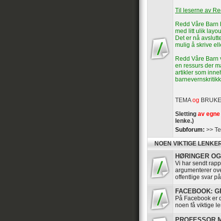
Til leserne av R
Redd Våre Barn b
med litt ulik layou
Det er nå avslutte
mulig å skrive el
Redd Våre Barn vi
en ressurs der ma
artikler som inn
barnevernskritikk
TEMA
og
BRUK
Sletting
av egne 
lenke.)
Subforum:
>> Te
NOEN VIKTIGE LENKE
HØRINGER OG 
Vi har sendt rappo
argumenterer ov
offentlige svar p
FACEBOOK: GRU
På Facebook er de
noen få viktige le
PROFESSOR MA