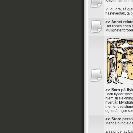
Selv om de noen
Vil du dra, så gjø
hastevedtak, ta ba
>> Annet relater
Det finnes noen 
Muligheter/probl
>> Barn på flyk
Barn flykter syste
hjem, til slektnin
hvert år. Myndigh
mer fengselsligne
og tenåringer som 
>> Store perso
Mange blir gjelds
En stor del av ba