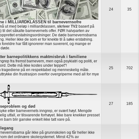
24
35
ene i MILLIARDKLASSEN til barnevernsofre
må ut med beløp i milliardklassen,
skriver TV2
basert på
n
) til det såkalte barnevernets offer. FØR halvparten av
pprettet erstatningsordninger. De døde barnevernsbarna
ng. Heller ikke de som er for knekte til å søke erstatning.
 foreldre har fått ignorerer man suverent, og mange er
r døde.
ter barnepolitikkens maktmisbruk i familiene
ngrep fra fremst barnevern, men også psykiatri og politi, er
rd. Dette må ikke kostes under teppet"!
25
702
m tragediene på en respektabel og menneskelig måte.
ttrykke din frustrasjon overfor overgriperne med all for mye
27
185
lseproblem og død
 syke etter barnevernets inngrep, er svært høyt. Mengde
g utfall, er tilsvarende forhøyet. Ikke bare knekker presset
 barn blir ganske enkelt ikke tatt vare på.
olegang
rnevernsbarna går ikke på grunnskolen og får heller ikke
nom det ordinære skolesystemet. Minst 42% av