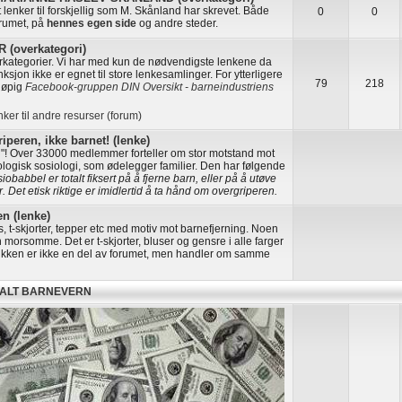
ut lenker til forskjellig som M. Skånland har skrevet. Både
0
0
orumet, på
hennes egen side
og andre steder.
(overkategori)
erkategorier. Vi har med kun de nødvendigste lenkene da
ksjon ikke er egnet til store lenkesamlinger. For ytterligere
79
218
eløpig
Facebook-gruppen DIN Oversikt - barneindustriens
nker til andre resurser (forum)
iperen, ikke barnet! (lenke)
n"! Over 33000 medlemmer forteller om stor motstand mot
ologisk sosiologi, som ødelegger familier. Den har følgende
obabbel er totalt fiksert på å fjerne barn, eller på å utøve
. Det etisk riktige er imidlertid å ta hånd om overgriperen.
n (lenke)
s, t-skjorter, tepper etc med motiv mot barnefjerning. Noen
 morsomme. Det er t-skjorter, bluser og gensre i alle farger
utikken er ikke en del av forumet, men handler om samme
KALT BARNEVERN