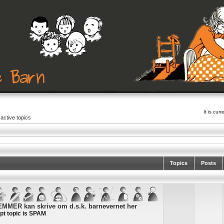
It is cu
active topics
Topics
Posts
MER kan skrive om d.s.k. barnevernet her
pt topic is SPAM