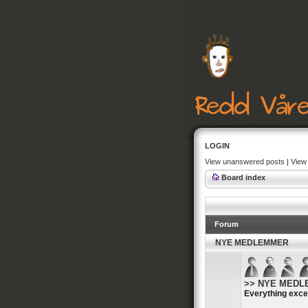
LOGIN
View unanswered posts
|
View 
Board index
Forum
NYE MEDLEMMER
>> NYE MEDLEM
Everything exce