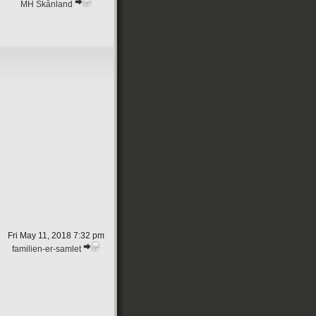
MH Skånland
Fri May 11, 2018 7:32 pm
familien-er-samlet