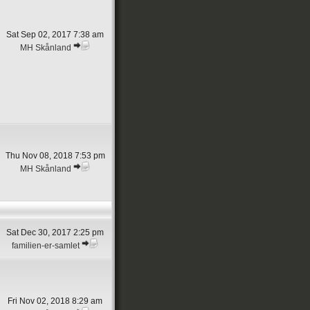
Sat Sep 02, 2017 7:38 am
MH Skånland
Thu Nov 08, 2018 7:53 pm
MH Skånland
Sat Dec 30, 2017 2:25 pm
familien-er-samlet
Fri Nov 02, 2018 8:29 am