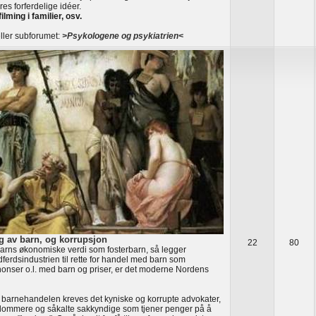
res forferdelige idéer.
filming i familier, osv.
ller subforumet:
>Psykologene og psykiatrien<
g av barn, og korrupsjon
22
80
rns økonomiske verdi som fosterbarn, så legger
ferdsindustrien til rette for handel med barn som
nonser o.l. med barn og priser, er det moderne Nordens
 barnehandelen kreves det kyniske og korrupte advokater,
dommere og såkalte sakkyndige som tjener penger på å