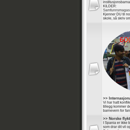
institusjonsbarna
KILDER:
Samfunnsmagasi
Kjenner DU til n
skole, så skriv om
>> Internasjon
Vi har hatt konfl
tillegg kommer de
barnevern for fan
>> Norske flyk
I Spania er ikke 
som drar dit vil 