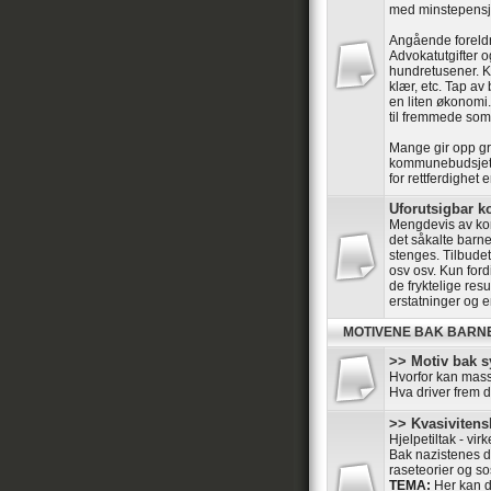
med minstepensj
Angående foreld
Advokatutgifter o
hundretusener. Kr
klær, etc. Tap av
en liten økonomi.
til fremmede som 
Mange gir opp gr
kommunebudsjett
for rettferdighet 
Uforutsigbar
Mengdevis av kom
det såkalte barne
stenges. Tilbudet 
osv osv. Kun ford
de fryktelige res
erstatninger og e
MOTIVENE BAK BARN
>> Motiv bak s
Hvorfor kan mass
Hva driver frem 
>> Kvasivitensk
Hjelpetiltak - vir
Bak nazistenes dr
raseteorier og so
TEMA:
Her kan de