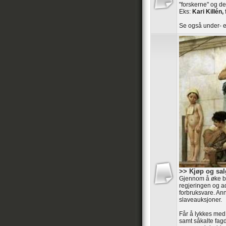
"forskerne" og de
Eks:
Kari Killén, 
Se også under- e
>> Kjøp og sal
Gjennom å øke ba
regjeringen og ad
forbruksvare. An
slaveauksjoner.
Får å lykkes med
samt såkalte fag