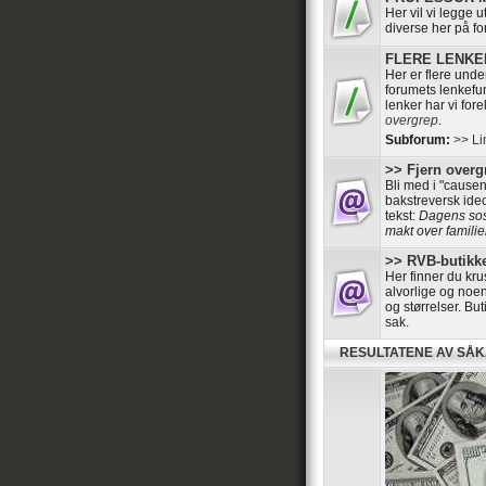
Her vil vi legge 
diverse her på f
FLERE LENKER 
Her er flere und
forumets lenkefun
lenker har vi for
overgrep
.
Subforum:
>> Li
>> Fjern overgr
Bli med i "cause
bakstreversk ide
tekst:
Dagens sosi
makt over familier
>> RVB-butikke
Her finner du kru
alvorlige og noen
og størrelser. B
sak.
RESULTATENE AV SÅ