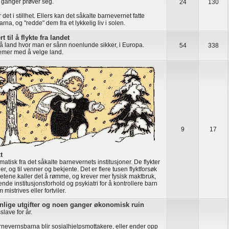
 ganger prøver seg.
24
130
r det i stillhet. Ellers kan det såkalte barnevernet fatte
rna, og "redde" dem fra et lykkelig liv i solen.
t til å flykte fra landet
få land hvor man er sånn noenlunde sikker, i Europa.
54
338
emer med å velge land.
9
17
t
matisk fra det såkalte barnevernets institusjoner. De flykter
ger, og til venner og bekjente. Det er flere tusen flyktforsøk
etene kaller det å rømme, og krever mer fysisk maktbruk,
nde institusjonsforhold og psykiatri for å kontrollere barn
mistrives eller fortviler.
nlige utgifter og noen ganger økonomisk ruin
slave for år.
rnevernsbarna blir sosialhjelpsmottakere, eller ender opp