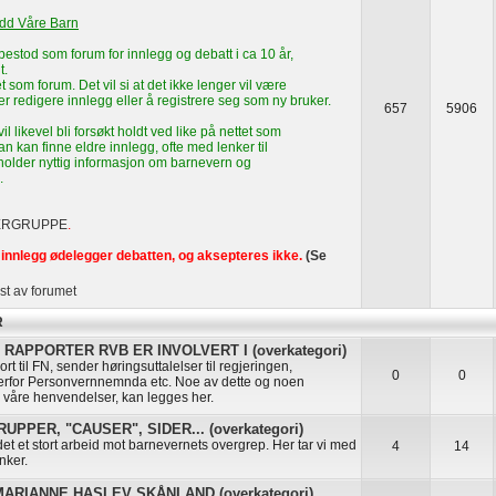
edd Våre Barn
estod som forum for innlegg og debatt i ca 10 år,
t.
t som forum. Det vil si at det ikke lenger vil være
ler redigere innlegg eller å registrere seg som ny bruker.
657
5906
l likevel bli forsøkt holdt ved like på nettet som
n kan finne eldre innlegg, ofte med lenker til
eholder nyttig informasjon om barnevern og
.
ERGRUPPE
.
innlegg ødelegger debatten, og aksepteres ikke.
(Se
st av forumet
R
RAPPORTER RVB ER INVOLVERT I (overkategori)
rt til FN, sender høringsuttalelser til regjeringen,
0
0
erfor Personvernnemnda etc. Noe av dette og noen
å våre henvendelser, kan legges her.
PPER, "CAUSER", SIDER... (overkategori)
t et stort arbeid mot barnevernets overgrep. Her tar vi med
4
14
nker.
RIANNE HASLEV SKÅNLAND (overkategori)