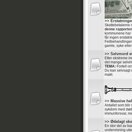
>> Erstatning
Skattebetalerne 
denne rapporte
kommunene har o
får ingen erstatni
Feilbehandlingen
gamle, syke elle
>> Selvmord et
Etter ekstreme in
det mange selvmo
TEMA:
Fortell o
Du kan selvsagt u
makt.
>> Massive he
Antallet som blir
sykdom med dødeli
immunforsvar, men
>> Ødelagt sk
En stor del av ba
undervisning ute