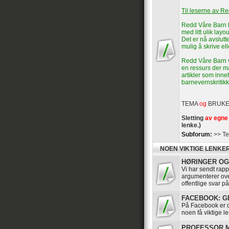
Til leserne av R
Redd Våre Barn b
med litt ulik layou
Det er nå avslutte
mulig å skrive el
Redd Våre Barn vi
en ressurs der ma
artikler som inn
barnevernskritikk
TEMA
og
BRUK
Sletting
av egne 
lenke.)
Subforum:
>> Te
NOEN VIKTIGE LENKE
HØRINGER OG 
Vi har sendt rappo
argumenterer ov
offentlige svar p
FACEBOOK: GRU
På Facebook er de
noen få viktige le
PROFESSOR MA