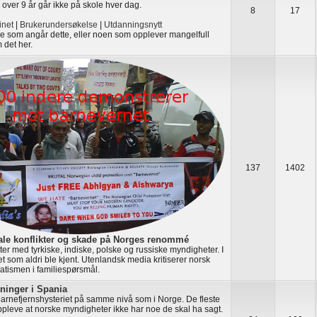
 over 9 år går ikke på skole hver dag.
8
17
net
|
Brukerundersøkelse
|
Utdanningsnytt
oe som angår dette, eller noen som opplever mangelfull
 det her.
137
1402
ale konflikter og skade på Norges renommé
ikter med tyrkiske, indiske, polske og russiske myndigheter. I
t som aldri ble kjent. Utenlandsk media kritiserer norsk
atismen i familiespørsmål.
tninger i Spania
barnefjernshysteriet på samme nivå som i Norge. De fleste
oppleve at norske myndigheter ikke har noe de skal ha sagt.