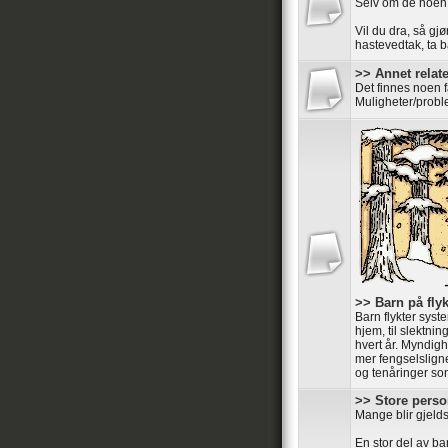
Selv om de noen
Vil du dra, så gjø
hastevedtak, ta ba
>> Annet relater
Det finnes noen 
Muligheter/probl
>> Barn på flyk
Barn flykter syste
hjem, til slektnin
hvert år. Myndigh
mer fengselsligne
og tenåringer som 
>> Store perso
Mange blir gjelds
En stor del av ba