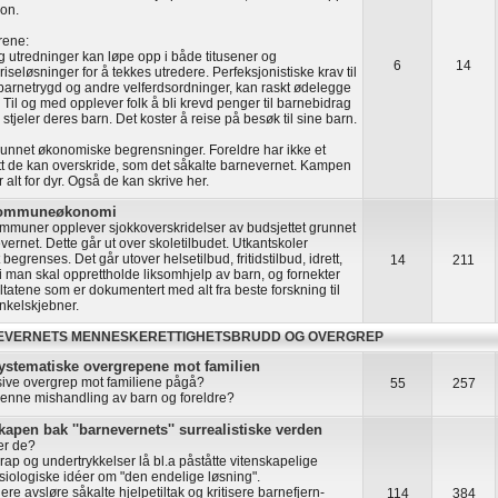
on.
rene:
g utredninger kan løpe opp i både titusener og
6
14
iseløsninger for å tekkes utredere. Perfeksjonistiske krav til
 barnetrygd og andre velferdsordninger, kan raskt ødelegge
 Til og med opplever folk å bli krevd penger til barnebidrag
stjeler deres barn. Det koster å reise på besøk til sine barn.
unnet økonomiske begrensninger. Foreldre har ikke et
 de kan overskride, som det såkalte barnevernet. Kampen
er alt for dyr. Også de kan skrive her.
 kommuneøkonomi
muner opplever sjokkoverskridelser av budsjettet grunnet
vernet. Dette går ut over skoletilbudet. Utkantskoler
begrenses. Det går utover helsetilbud, fritidstilbud, idrett,
14
211
i man skal opprettholde liksomhjelp av barn, og fornekter
ultatene som er dokumentert med alt fra beste forskning til
nkelskjebner.
EVERNETS MENNESKERETTIGHETSBRUDD OG OVERGREP
ystematiske overgrepene mot familien
ive overgrep mot familiene pågå?
55
257
denne mishandling av barn og foreldre?
apen bak ''barnevernets'' surrealistiske verden
ker de?
ap og undertrykkelser lå bl.a påståtte vitenskapelige
siologiske idéer om "den endelige løsning".
re avsløre såkalte hjelpetiltak og kritisere barnefjern-
114
384