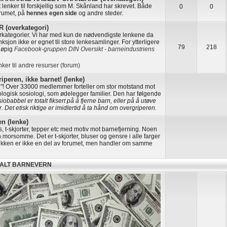
ut lenker til forskjellig som M. Skånland har skrevet. Både
0
0
orumet, på
hennes egen side
og andre steder.
(overkategori)
erkategorier. Vi har med kun de nødvendigste lenkene da
ksjon ikke er egnet til store lenkesamlinger. For ytterligere
79
218
eløpig
Facebook-gruppen DIN Oversikt - barneindustriens
nker til andre resurser (forum)
iperen, ikke barnet! (lenke)
n"! Over 33000 medlemmer forteller om stor motstand mot
ologisk sosiologi, som ødelegger familier. Den har følgende
obabbel er totalt fiksert på å fjerne barn, eller på å utøve
. Det etisk riktige er imidlertid å ta hånd om overgriperen.
n (lenke)
s, t-skjorter, tepper etc med motiv mot barnefjerning. Noen
 morsomme. Det er t-skjorter, bluser og gensre i alle farger
utikken er ikke en del av forumet, men handler om samme
KALT BARNEVERN