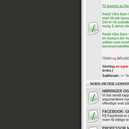
Til leserne av R
Redd Våre Barn b
med litt ulik layou
Det er nå avslutte
mulig å skrive el
Redd Våre Barn vi
en ressurs der ma
artikler som inn
barnevernskritikk
TEMA
og
BRUK
Sletting
av egne 
lenke.)
Subforum:
>> Te
NOEN VIKTIGE LENKE
HØRINGER OG 
Vi har sendt rappo
argumenterer ov
offentlige svar p
FACEBOOK: GRU
På Facebook er de
noen få viktige le
PROFESSOR MA