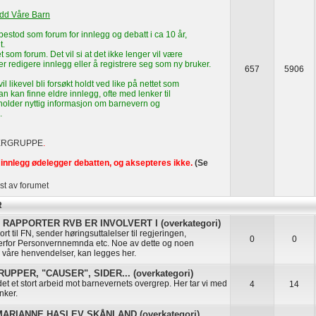
edd Våre Barn
estod som forum for innlegg og debatt i ca 10 år,
t.
t som forum. Det vil si at det ikke lenger vil være
ler redigere innlegg eller å registrere seg som ny bruker.
657
5906
l likevel bli forsøkt holdt ved like på nettet som
n kan finne eldre innlegg, ofte med lenker til
eholder nyttig informasjon om barnevern og
.
ERGRUPPE
.
innlegg ødelegger debatten, og aksepteres ikke.
(Se
st av forumet
R
RAPPORTER RVB ER INVOLVERT I (overkategori)
rt til FN, sender høringsuttalelser til regjeringen,
0
0
erfor Personvernnemnda etc. Noe av dette og noen
å våre henvendelser, kan legges her.
PPER, "CAUSER", SIDER... (overkategori)
t et stort arbeid mot barnevernets overgrep. Her tar vi med
4
14
nker.
RIANNE HASLEV SKÅNLAND (overkategori)