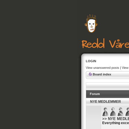
LOGIN
View unanswered posts
|
View 
Board index
Forum
NYE MEDLEMMER
>> NYE MEDLEM
Everything exce