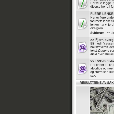
Her vil vi legge 
diverse her på f
FLERE LENKER 
Her er flere und
forumets lenkefun
lenker har vi for
overgrep
.
Subforum:
>> Li
>> Fjern overgr
Bli med i "cause
bakstreversk ide
tekst:
Dagens sosi
makt over familier
>> RVB-butikke
Her finner du kru
alvorlige og noen
og størrelser. B
sak.
RESULTATENE AV SÅ