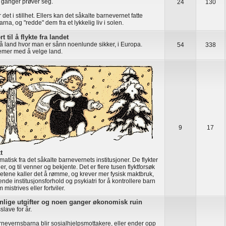
 ganger prøver seg.
24
130
r det i stillhet. Ellers kan det såkalte barnevernet fatte
rna, og "redde" dem fra et lykkelig liv i solen.
t til å flykte fra landet
få land hvor man er sånn noenlunde sikker, i Europa.
54
338
emer med å velge land.
9
17
t
matisk fra det såkalte barnevernets institusjoner. De flykter
ger, og til venner og bekjente. Det er flere tusen flyktforsøk
etene kaller det å rømme, og krever mer fysisk maktbruk,
nde institusjonsforhold og psykiatri for å kontrollere barn
mistrives eller fortviler.
nlige utgifter og noen ganger økonomisk ruin
slave for år.
rnevernsbarna blir sosialhjelpsmottakere, eller ender opp