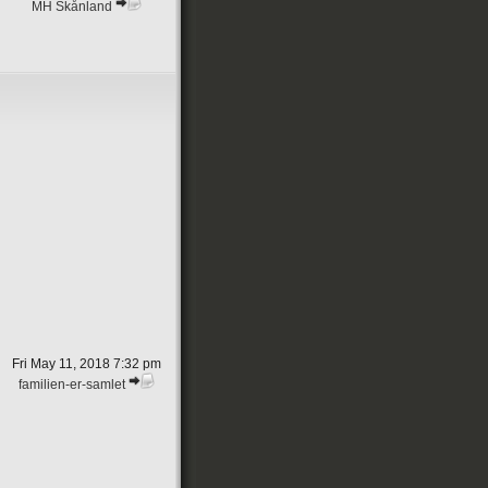
MH Skånland
Fri May 11, 2018 7:32 pm
familien-er-samlet