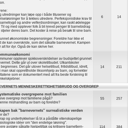
on.
rene:
g utredninger kan løpe opp i både titusener og
6
14
iseløsninger for å tekkes utredere. Perfeksjonistiske krav til
 barnetrygd og andre velferdsordninger, kan raskt ødelegge
 Til og med opplever folk å bli krevd penger til barnebidrag
stjeler deres barn. Det koster å reise på besøk til sine barn.
unnet økonomiske begrensninger. Foreldre har ikke et
 de kan overskride, som det såkalte barnevernet. Kampen
er alt for dyr. Også de kan skrive her.
 kommuneøkonomi
muner opplever sjokkoverskridelser av budsjettet grunnet
vernet. Dette går ut over skoletilbudet. Utkantskoler
begrenses. Det går utover helsetilbud, fritidstilbud, idrett,
14
211
i man skal opprettholde liksomhjelp av barn, og fornekter
ultatene som er dokumentert med alt fra beste forskning til
nkelskjebner.
EVERNETS MENNESKERETTIGHETSBRUDD OG OVERGREP
ystematiske overgrepene mot familien
ive overgrep mot familiene pågå?
55
257
denne mishandling av barn og foreldre?
apen bak ''barnevernets'' surrealistiske verden
ker de?
ap og undertrykkelser lå bl.a påståtte vitenskapelige
siologiske idéer om "den endelige løsning".
re avsløre såkalte hjelpetiltak og kritisere barnefjern-
114
384