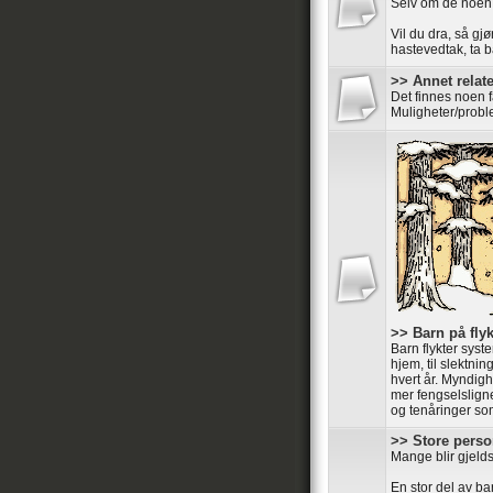
Selv om de noen
Vil du dra, så gjø
hastevedtak, ta ba
>> Annet relater
Det finnes noen 
Muligheter/probl
>> Barn på flyk
Barn flykter syste
hjem, til slektnin
hvert år. Myndigh
mer fengselsligne
og tenåringer som 
>> Store perso
Mange blir gjelds
En stor del av ba