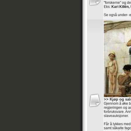
"forskerne" og de
Eks:
Kari Killén, 
Se også under- e
>> Kjøp og sal
Gjennom å øke ba
regjeringen og ad
forbruksvare. An
slaveauksjoner.
Får å lykkes med
samt såkalte fag