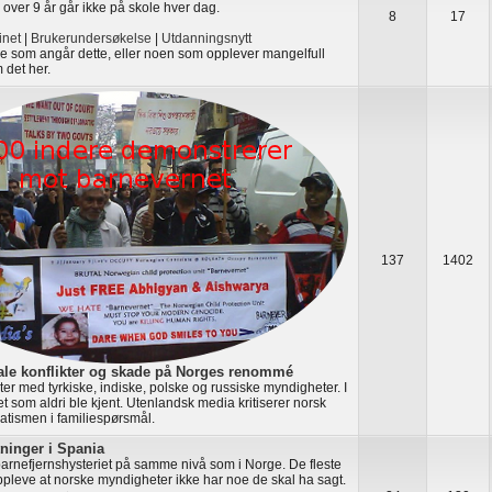
 over 9 år går ikke på skole hver dag.
8
17
net
|
Brukerundersøkelse
|
Utdanningsnytt
oe som angår dette, eller noen som opplever mangelfull
 det her.
137
1402
ale konflikter og skade på Norges renommé
ikter med tyrkiske, indiske, polske og russiske myndigheter. I
t som aldri ble kjent. Utenlandsk media kritiserer norsk
atismen i familiespørsmål.
tninger i Spania
barnefjernshysteriet på samme nivå som i Norge. De fleste
oppleve at norske myndigheter ikke har noe de skal ha sagt.