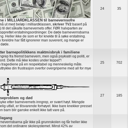
24
35
ene i MILLIARDKLASSEN til barnevernsofre
må ut med beløp i milliardklassen,
skriver TV2
basert på
n
) til det såkalte barnevernets offer. FØR halvparten av
pprettet erstatningsordninger. De døde barnevernsbarna
ng. Heller ikke de som er for knekte til å søke erstatning.
 foreldre har fått ignorerer man suverent, og mange er
r døde.
ter barnepolitikkens maktmisbruk i familiene
ngrep fra fremst barnevern, men også psykiatri og politi, er
rd. Dette må ikke kostes under teppet"!
25
702
m tragediene på en respektabel og menneskelig måte.
ttrykke din frustrasjon overfor overgriperne med all for mye
27
185
lseproblem og død
 syke etter barnevernets inngrep, er svært høyt. Mengde
g utfall, er tilsvarende forhøyet. Ikke bare knekker presset
 barn blir ganske enkelt ikke tatt vare på.
olegang
rnevernsbarna går ikke på grunnskolen og får heller ikke
nom det ordinære skolesystemet. Minst 42% av