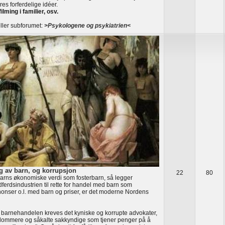
res forferdelige idéer.
filming i familier, osv.
ller subforumet:
>Psykologene og psykiatrien<
g av barn, og korrupsjon
22
80
rns økonomiske verdi som fosterbarn, så legger
ferdsindustrien til rette for handel med barn som
nonser o.l. med barn og priser, er det moderne Nordens
 barnehandelen kreves det kyniske og korrupte advokater,
dommere og såkalte sakkyndige som tjener penger på å