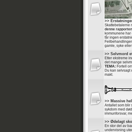
>> Erstatning
Skattebetalerne 
denne rapporte
kommunene har o
får ingen erstatni
Feilbehandlingen
gamle, syke elle
>> Selvmord et
Etter ekstreme in
det mange selvmo
TEMA:
Fortell o
Du kan selvsagt u
makt.
>> Massive he
Antallet som blir
sykdom med dødeli
immunforsvar, men
>> Ødelagt sk
En stor del av ba
undervisning ute