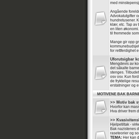
med minstepensj
Angående foreld
Advokatutgifter o
hundretusener. Kr
klær, etc. Tap av
en liten økonomi.
til fremmede som 
Mange gir opp gr
kommunebudsjett
for rettferdighet 
Uforutsigbar
Mengdevis av kom
det såkalte barne
stenges. Tilbudet 
osv osv. Kun ford
de fryktelige res
erstatninger og e
MOTIVENE BAK BARN
>> Motiv bak s
Hvorfor kan mass
Hva driver frem 
>> Kvasivitensk
Hjelpetiltak - vir
Bak nazistenes dr
raseteorier og so
TEMA:
Her kan de