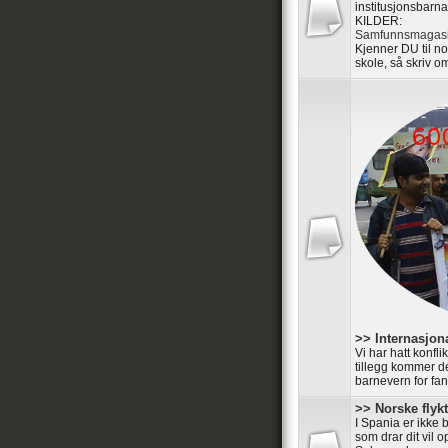
institusjonsbarna
KILDER:
Samfunnsmagasi
Kjenner DU til n
skole, så skriv om
>> Internasjon
Vi har hatt konfl
tillegg kommer de
barnevern for fan
>> Norske flyk
I Spania er ikke 
som drar dit vil 