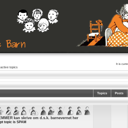
It is cu
active topics
Topics
Posts
MER kan skrive om d.s.k. barnevernet her
pt topic is SPAM