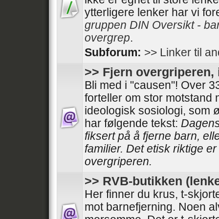
ytterligere lenker har vi fo
gruppen DIN Oversikt - ba
overgrep
.
Subforum:
>> Linker til a
>> Fjern overgriperen, 
Bli med i "causen"! Over
forteller om stor motstand
ideologisk sosiologi, som 
har følgende tekst:
Dagens 
fiksert på å fjerne barn, el
familier. Det etisk riktige e
overgriperen.
>> RVB-butikken (lenke
Her finner du krus, t-skjor
mot barnefjerning. Noen al