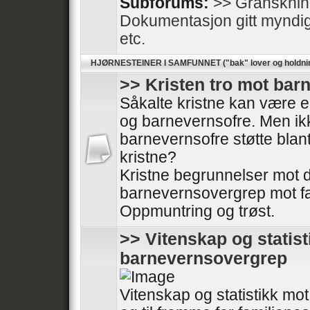
Subforums:
>> Gransknin
Dokumentasjon gitt myndighe
etc.
HJØRNESTEINER I SAMFUNNET ("bak" lover og holdni
>> Kristen tro mot ba
Såkalte kristne kan være en
og barnevernsofre. Men ikk
barnevernsofre støtte blan
kristne?
Kristne begrunnelser mot
barnevernsovergrep mot fa
Oppmuntring og trøst.
>> Vitenskap og statis
barnevernsovergrep
Vitenskap og statistikk m