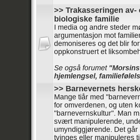
>> Trakasseringen av- 
biologiske familie
I media og andre steder mø
argumentasjon mot familie
demoniseres og det blir forf
oppkonstruert et liksombeh
Se også forumet
"Morsinst
hjemlengsel, familiefølels
>> Barnevernets hersk
Mange tiår med "barnevern
for omverdenen, og uten kont
"barnevernskultur". Man 
svært manipulerende, und
umyndiggjørende. Det går 
tvinges eller manipuleres til