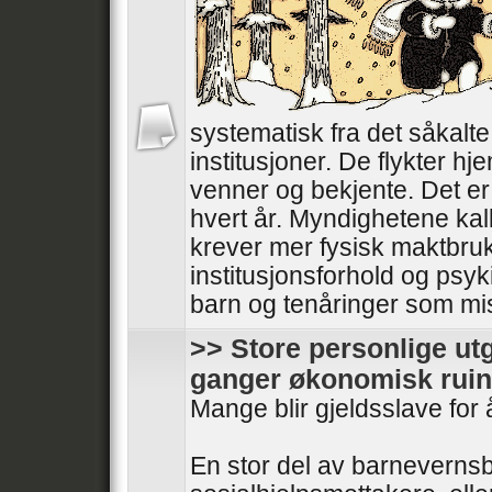
systematisk fra det såkalt
institusjoner. De flykter hjem
venner og bekjente. Det er 
hvert år. Myndighetene kal
krever mer fysisk maktbru
institusjonsforhold og psyki
barn og tenåringer som mistr
>> Store personlige utg
ganger økonomisk ruin
Mange blir gjeldsslave for 
En stor del av barnevernsb