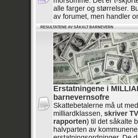
morsomme. Det er t-skjorte
alle farger og størrelser. B
av forumet, men handler 
RESULTATENE AV SÅKALT BARNEVERN
Erstatningene i MILLI
barnevernsofre
Skattebetalerne må ut med
milliardklassen,
skriver T
rapporten
) til det såkalt
halvparten av kommunene 
erstatningsordninger. De