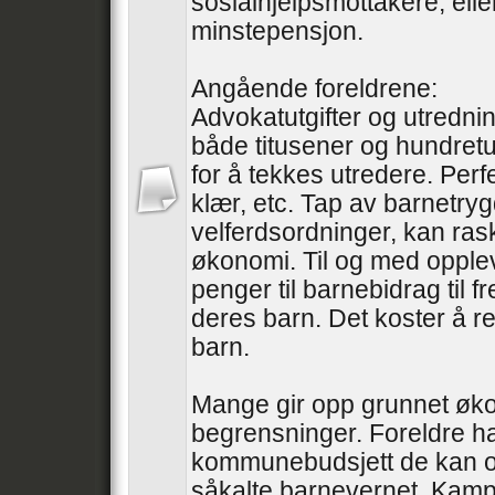
sosialhjelpsmottakere, ell
minstepensjon.
Angående foreldrene:
Advokatutgifter og utredni
både titusener og hundretu
for å tekkes utredere. Perfe
klær, etc. Tap av barnetry
velferdsordninger, kan ras
økonomi. Til og med oppleve
penger til barnebidrag til 
deres barn. Det koster å re
barn.
Mange gir opp grunnet øk
begrensninger. Foreldre ha
kommunebudsjett de kan o
såkalte barnevernet. Kampe