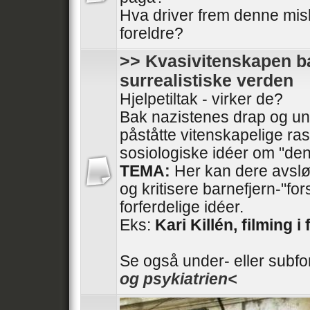
Hva driver frem denne mis
foreldre?
>> Kvasivitenskapen ba
surrealistiske verden
Hjelpetiltak - virker de?
Bak nazistenes drap og und
påståtte vitenskapelige ras
sosiologiske idéer om "den
TEMA:
Her kan dere avslør
og kritisere barnefjern-"fo
forferdelige idéer.
Eks:
Kari Killén, filming i 
Se også under- eller subf
og psykiatrien<