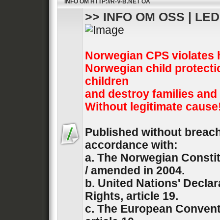
INFO OM HTTP://R-V-B.NET OA
>> INFO OM OSS | LE
Norwegian CPS violates 
Norwegian child protecti
children
and destroy families and
Without legitimate cause
Published without breach 
accordance with:
a. The Norwegian Constit
/ amended in 2004.
b. United Nations' Decla
Rights, article 19.
c. The European Convent