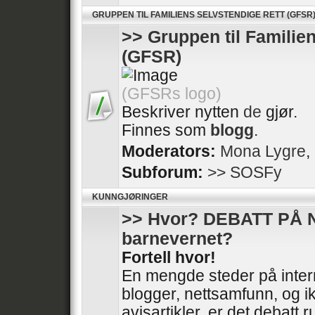
GRUPPEN TIL FAMILIENS SELVSTENDIGE RETT (GFSR
>> Gruppen til Familie
(GFSR)
(GFSRs logo)
Beskriver nytten
de
gjør.
Finnes som
blogg
.
Moderators:
Mona Lygre
,
Subforum:
>> SOSFy
KUNNGJØRINGER
>> Hvor? DEBATT PÅ 
barnevernet?
Fortell hvor!
En mengde steder på intern
blogger, nettsamfunn, og ik
avisartikler, er det debatt 