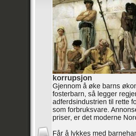
korrupsjon
Gjennom å øke barns øko
fosterbarn, så legger regj
adferdsindustrien til rette
som forbruksvare. Annonse
priser, er det moderne No
Får å lykkes med barneha