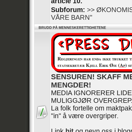
article 10.
Subforum:
>> ØKONOMIS
VÅRE BARN''
BRUDD PÅ MENNESKERETTIGHETENE
SENSUREN! SKAFF M
MENGDER!
MEDIA IGNORERER LID
MULIGGJØR OVERGREP
La folk fortelle om maktpak
"in" å være overgriper.
Link
hit
og nevn oss i blogg