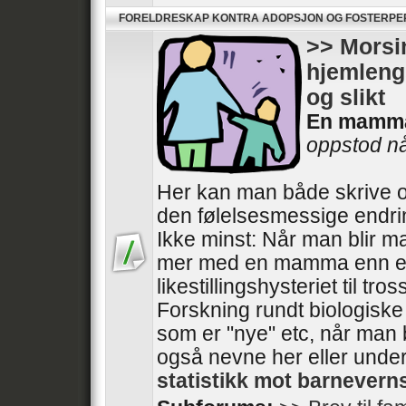
FORELDRESKAP KONTRA ADOPSJON OG FOSTERP
>> Morsin
hjemlengs
og slikt
En mamm
oppstod når
Her kan man både skrive o
den følelsesmessige endri
Ikke minst: Når man blir m
mer med en mamma enn e
likestillingshysteriet til tros
Forskning rundt biologisk
som er "nye" etc, når man 
også nevne her eller unde
statistikk mot barnever