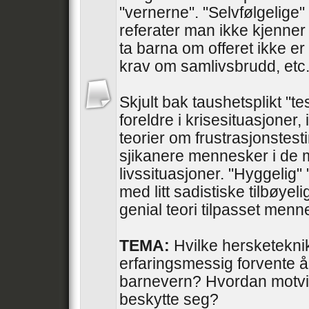
"vernerne". "Selvfølgelige" 
referater man ikke kjenner 
ta barna om offeret ikke er
krav om samlivsbrudd, etc
Skjult bak taushetsplikt "te
foreldre i krisesituasjoner, 
teorier om frustrasjonstesti
sjikanere mennesker i de 
livssituasjoner. "Hyggelig"
med litt sadistiske tilbøyel
genial teori tilpasset men
TEMA:
Hvilke hersketekni
erfaringsmessig forvente å
barnevern? Hvordan motvir
beskytte seg?