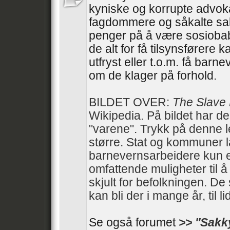
kyniske og korrupte advoka
fagdommere og såkalte sa
penger på å være sosiobab
de alt for få tilsynsførere 
utfryst eller t.o.m. få barn
om de klager på forhold.
BILDET OVER:
The Slave
Wikipedia. På bildet har d
"varene". Trykk på denne 
større. Stat og kommuner 
barnevernsarbeidere kun e
omfattende muligheter til 
skjult for befolkningen. De 
kan bli der i mange år, til li
Se også forumet
>> ''Sakk