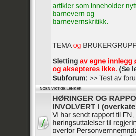
artikler som inneholder ny
barnevern og
barnevernskritikk.
TEMA
og
BRUKERGRUP
Sletting
av egne innlegg 
og aksepteres ikke.
(Se l
Subforum:
>> Test av for
NOEN VIKTIGE LENKER
HØRINGER OG RAPPO
INVOLVERT I (overkate
Vi har sendt rapport til FN
høringsuttalelser til regje
overfor Personvernnemnda 