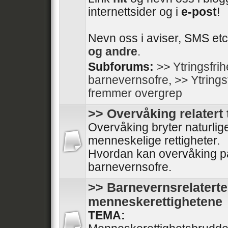
internettsider og i
e-post
!
Nevn oss i aviser, SMS etc
og andre
.
Subforums:
>> Ytringsfri
barnevernsofre
,
>> Ytrings
fremmer overgrep
>> Overvåking relatert 
Overvåking bryter naturli
menneskelige rettigheter.
Hvordan kan overvåking på
barnevernsofre.
>> Barnevernsrelaterte
menneskerettighetene
TEMA: