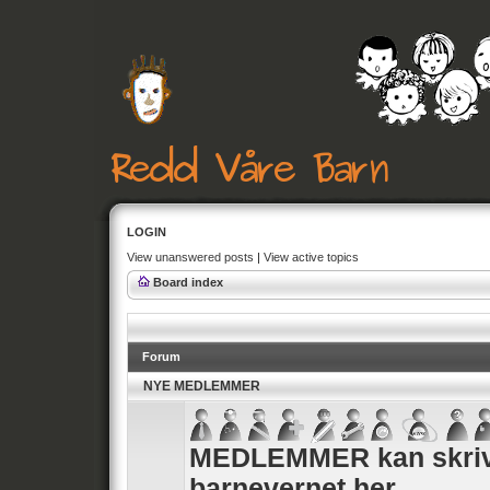
LOGIN
View unanswered posts
|
View active topics
Board index
Forum
NYE MEDLEMMER
MEDLEMMER kan skrive
barnevernet her