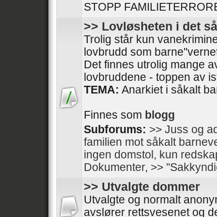
STOPP FAMILIETERRORE
>> Lovløsheten i det s
Trolig står kun vanekrimine
lovbrudd som barne"vernet
Det finnes utrolig mange av
lovbruddene - toppen av isfj
TEMA:
Anarkiet i såkalt b
Finnes som
blogg
Subforums:
>> Juss og ad
familien mot såkalt barnev
ingen domstol, kun redska
Dokumenter
,
>> ''Sakkyndi
>> Utvalgte dommer
Utvalgte og normalt anon
avslører rettsvesenet og de