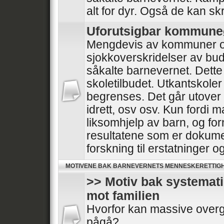
alt for dyr. Også de kan skr
Uforutsigbar kommun
Mengdevis av kommuner o
sjokkoverskridelser av bud
såkalte barnevernet. Dette
skoletilbudet. Utkantskoler
begrenses. Det går utover he
idrett, osv osv. Kun fordi 
liksomhjelp av barn, og for
resultatene som er dokumen
forskning til erstatninger 
MOTIVENE BAK BARNEVERNETS MENNESKERETTIG
>> Motiv bak systemat
mot familien
Hvorfor kan massive overg
pågå?