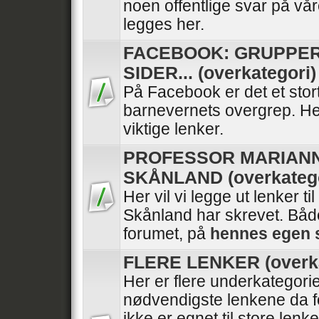
noen offentlige svar på vå
legges her.
FACEBOOK: GRUPPER
SIDER... (overkategori)
På Facebook er det et stor
barnevernets overgrep. He
viktige lenker.
PROFESSOR MARIAN
SKÅNLAND (overkatego
Her vil vi legge ut lenker ti
Skånland har skrevet. Båd
forumet, på
hennes egen 
FLERE LENKER (overka
Her er flere underkategori
nødvendigste lenkene da f
ikke er egnet til store lenk