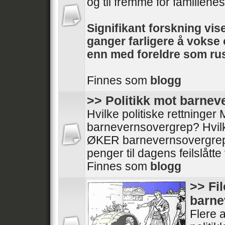
og til fremme for familienes 
Signifikant forskning vise
ganger farligere å voks
enn med foreldre som rus
Finnes som
blogg
>> Politikk mot barne
Hvilke politiske rettninge
barnevernsovergrep? Hvilke
ØKER barnevernsovergrep
penger til dagens feilslått
Finnes som
blogg
>> Fi
barne
Flere a