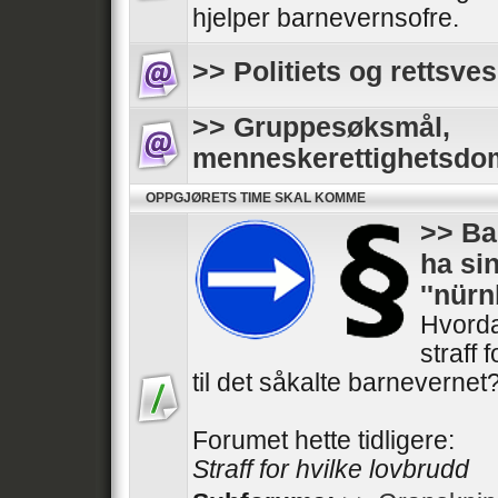
hjelper barnevernsofre.
>> Politiets og rettsves
>> Gruppesøksmål,
menneskerettighetsdo
OPPGJØRETS TIME SKAL KOMME
>> Ba
ha si
''nür
Hvorda
straff 
til det såkalte barnevernet
Forumet hette tidligere:
Straff for hvilke lovbrudd