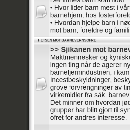
Det finnes barn som lider.
• Hvor lider barn mest i vå
barnehjem, hos fosterforel
• Hvordan hjelpe barn i nø
mot barn, foreldre og famil
HETSEN MOT BARNEVERNSOFRE
>> Sjikanen mot barne
Maktmennesker og kyniske 
ingen ting når de agerer nyt
barnefjernindustrien, i ka
Incestbeskyldninger, besk
grove forvrengninger av tin
virkemidler fra såk. barnev
Det minner om hvordan jød
grupper har blitt gjort til sy
ofret for andres interesse.