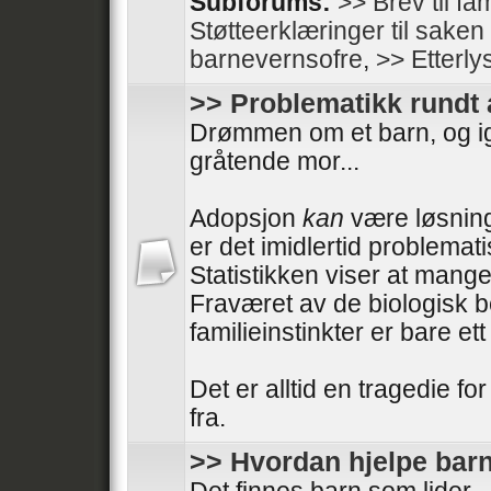
Subforums:
>> Brev til fam
Støtteerklæringer til sake
barnevernsofre
,
>> Etterly
>> Problematikk rundt
Drømmen om et barn, og i
gråtende mor...
Adopsjon
kan
være løsning
er det imidlertid problemati
Statistikken viser at mange
Fraværet av de biologisk 
familieinstinkter er bare e
Det er alltid en tragedie fo
fra.
>> Hvordan hjelpe barn