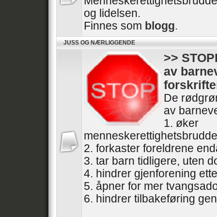
Menneskerettighetsbrudde
og lidelsen.
Finnes som
blogg
.
JUSS OG NÆRLIGGENDE
>> STOPP
av barne
forskrifte
De rødgrøn
av barneve
1. øker
menneskerettighetsbrudde
2. forkaster foreldrene end
3. tar barn tidligere, uten
4. hindrer gjenforening ette
5. åpner for mer tvangsad
6. hindrer tilbakeføring gen