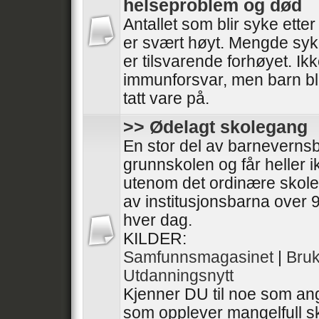
helseproblem og død
Antallet som blir syke ette
er svært høyt. Mengde syk
er tilsvarende forhøyet. I
immunforsvar, men barn bli
tatt vare på.
>> Ødelagt skolegang
En stor del av barneverns
grunnskolen og får heller 
utenom det ordinære skol
av institusjonsbarna over 9
hver dag.
KILDER:
Samfunnsmagasinet
|
Bru
Utdanningsnytt
Kjenner DU til noe som ang
som opplever mangelfull sk