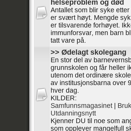
helseproblem og død
Antallet som blir syke ette
er svært høyt. Mengde syk
er tilsvarende forhøyet. I
immunforsvar, men barn bli
tatt vare på.
>> Ødelagt skolegang
En stor del av barneverns
grunnskolen og får heller 
utenom det ordinære skol
av institusjonsbarna over 9
hver dag.
KILDER:
Samfunnsmagasinet
|
Bru
Utdanningsnytt
Kjenner DU til noe som ang
som opplever mangelfull sk