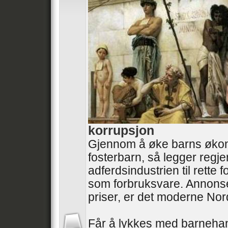
korrupsjon
Gjennom å øke barns øko
fosterbarn, så legger regj
adferdsindustrien til rette
som forbruksvare. Annonse
priser, er det moderne No
Får å lykkes med barneha