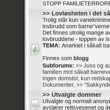
STOPP FAMILIETERRORE
>> Lovløsheten i det s
Trolig står kun vanekrimine
lovbrudd som barne"vernet
Det finnes utrolig mange av
lovbruddene - toppen av isfj
TEMA:
Anarkiet i såkalt b
Finnes som
blogg
Subforums:
>> Juss og ad
familien mot såkalt barnev
ingen domstol, kun redska
Dokumenter
,
>> ''Sakkyndi
>> Utvalgte dommer
Utvalgte og normalt anon
avslører rettsvesenet og de