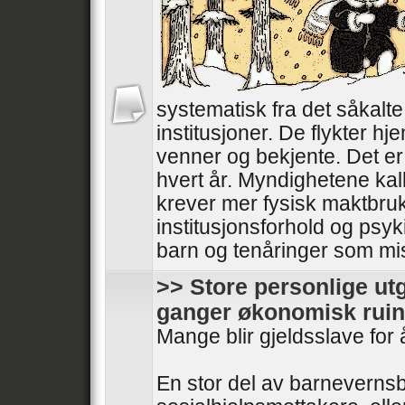
systematisk fra det såkalt
institusjoner. De flykter hjem
venner og bekjente. Det er 
hvert år. Myndighetene kal
krever mer fysisk maktbru
institusjonsforhold og psyki
barn og tenåringer som mistr
>> Store personlige utg
ganger økonomisk ruin
Mange blir gjeldsslave for 
En stor del av barnevernsb