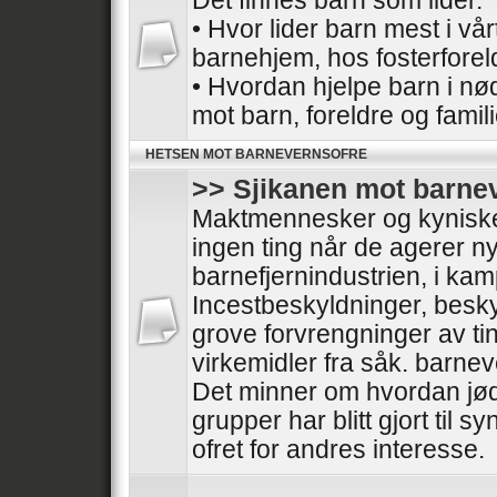
Det finnes barn som lider.
• Hvor lider barn mest i vå
barnehjem, hos fosterforel
• Hvordan hjelpe barn i nø
mot barn, foreldre og famil
HETSEN MOT BARNEVERNSOFRE
>> Sjikanen mot barne
Maktmennesker og kyniske 
ingen ting når de agerer nyt
barnefjernindustrien, i ka
Incestbeskyldninger, besk
grove forvrengninger av tin
virkemidler fra såk. barnev
Det minner om hvordan jød
grupper har blitt gjort til sy
ofret for andres interesse.