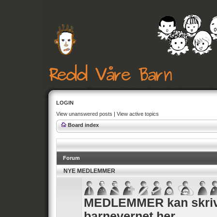
LOGIN
View unanswered posts
|
View active topics
Board index
Forum
NYE MEDLEMMER
MEDLEMMER kan skrive
barnevernet her