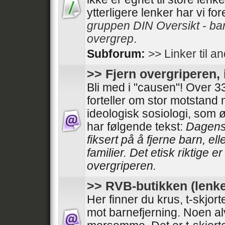
ytterligere lenker har vi fo
gruppen DIN Oversikt - ba
overgrep
.
Subforum:
>> Linker til a
>> Fjern overgriperen, 
Bli med i "causen"! Over
forteller om stor motstand
ideologisk sosiologi, som 
har følgende tekst:
Dagens 
fiksert på å fjerne barn, el
familier. Det etisk riktige e
overgriperen.
>> RVB-butikken (lenke
Her finner du krus, t-skjor
mot barnefjerning. Noen al