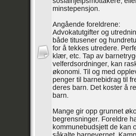
sosialhjelpsmottakere, ell
minstepensjon.
Angående foreldrene:
Advokatutgifter og utredni
både titusener og hundretu
for å tekkes utredere. Perfe
klær, etc. Tap av barnetry
velferdsordninger, kan ras
økonomi. Til og med oppleve
penger til barnebidrag til 
deres barn. Det koster å re
barn.
Mange gir opp grunnet øk
begrensninger. Foreldre ha
kommunebudsjett de kan o
såkalte barnevernet. Kampe