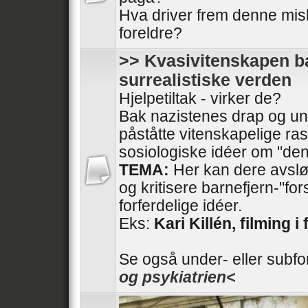
Hva driver frem denne mis
foreldre?
>> Kvasivitenskapen ba
surrealistiske verden
Hjelpetiltak - virker de?
Bak nazistenes drap og und
påståtte vitenskapelige ras
sosiologiske idéer om "den
TEMA:
Her kan dere avslør
og kritisere barnefjern-"fo
forferdelige idéer.
Eks:
Kari Killén, filming i 
Se også under- eller subf
og psykiatrien<