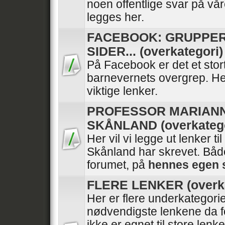
noen offentlige svar på vå
legges her.
FACEBOOK: GRUPPER
SIDER... (overkategori)
På Facebook er det et stor
barnevernets overgrep. He
viktige lenker.
PROFESSOR MARIAN
SKÅNLAND (overkatego
Her vil vi legge ut lenker ti
Skånland har skrevet. Båd
forumet, på
hennes egen 
FLERE LENKER (overka
Her er flere underkategori
nødvendigste lenkene da f
ikke er egnet til store lenk