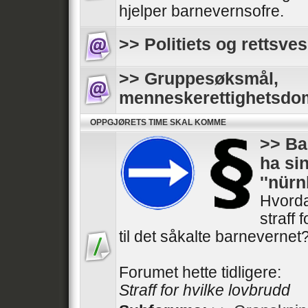
hjelper barnevernsofre.
>> Politiets og rettsves
>> Gruppesøksmål,
menneskerettighetsdo
OPPGJØRETS TIME SKAL KOMME
>> Ba
ha si
''nür
Hvorda
straff 
til det såkalte barnevernet
Forumet hette tidligere:
Straff for hvilke lovbrudd