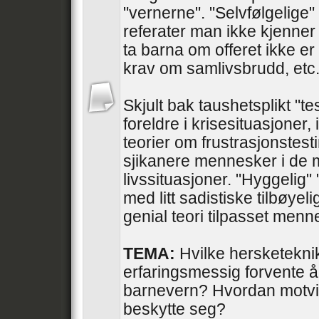
"vernerne". "Selvfølgelige" 
referater man ikke kjenner 
ta barna om offeret ikke er
krav om samlivsbrudd, etc
Skjult bak taushetsplikt "te
foreldre i krisesituasjoner, 
teorier om frustrasjonstesti
sjikanere mennesker i de 
livssituasjoner. "Hyggelig"
med litt sadistiske tilbøyel
genial teori tilpasset men
TEMA:
Hvilke hersketekni
erfaringsmessig forvente å
barnevern? Hvordan motvir
beskytte seg?