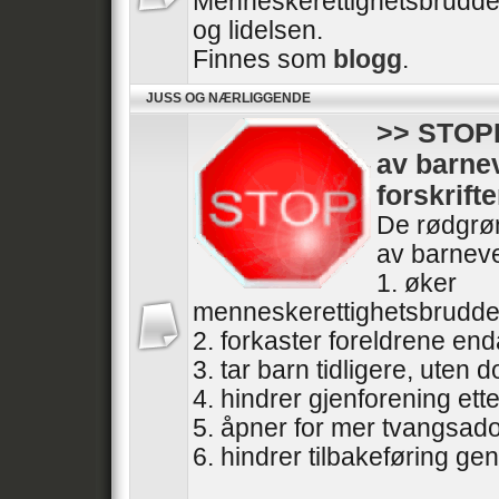
Menneskerettighetsbrudde
og lidelsen.
Finnes som
blogg
.
JUSS OG NÆRLIGGENDE
>> STOPP
av barne
forskrifte
De rødgrøn
av barneve
1. øker
menneskerettighetsbrudde
2. forkaster foreldrene end
3. tar barn tidligere, uten
4. hindrer gjenforening ette
5. åpner for mer tvangsad
6. hindrer tilbakeføring gen