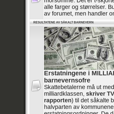
morsomme. Det er t-skjorte
alle farger og størrelser. B
av forumet, men handler 
RESULTATENE AV SÅKALT BARNEVERN
Erstatningene i MILLI
barnevernsofre
Skattebetalerne må ut med
milliardklassen,
skriver T
rapporten
) til det såkalt
halvparten av kommunene 
erstatningsordninger. De