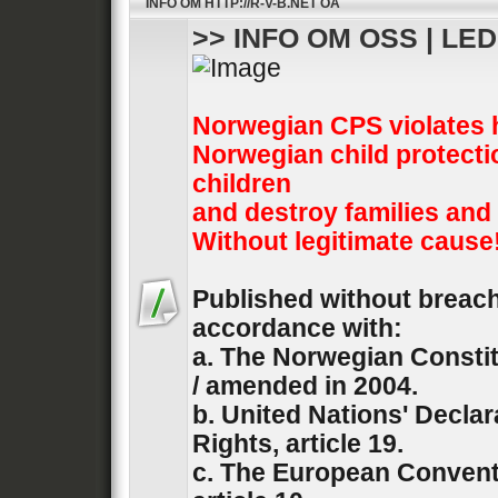
INFO OM HTTP://R-V-B.NET OA
>> INFO OM OSS | LE
Norwegian CPS violates 
Norwegian child protecti
children
and destroy families and
Without legitimate cause
Published without breach 
accordance with:
a. The Norwegian Constit
/ amended in 2004.
b. United Nations' Decla
Rights, article 19.
c. The European Convent