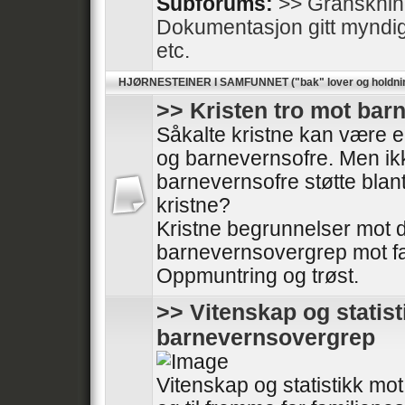
Subforums:
>> Gransknin
Dokumentasjon gitt myndighe
etc.
HJØRNESTEINER I SAMFUNNET ("bak" lover og holdni
>> Kristen tro mot ba
Såkalte kristne kan være en
og barnevernsofre. Men ikk
barnevernsofre støtte blan
kristne?
Kristne begrunnelser mot
barnevernsovergrep mot fa
Oppmuntring og trøst.
>> Vitenskap og statis
barnevernsovergrep
Vitenskap og statistikk m