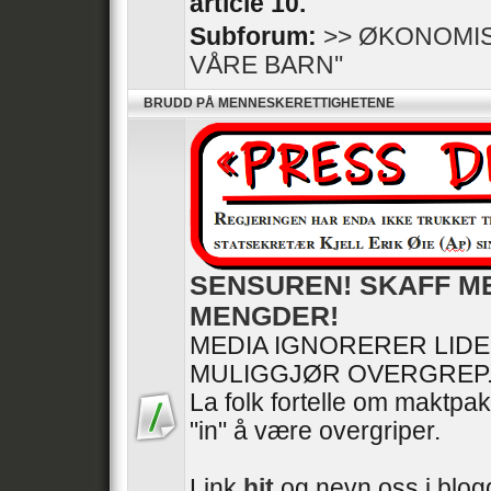
article 10.
Subforum:
>> ØKONOMIS
VÅRE BARN''
BRUDD PÅ MENNESKERETTIGHETENE
SENSUREN! SKAFF M
MENGDER!
MEDIA IGNORERER LID
MULIGGJØR OVERGREP
La folk fortelle om maktpak
"in" å være overgriper.
Link
hit
og nevn oss i blogg