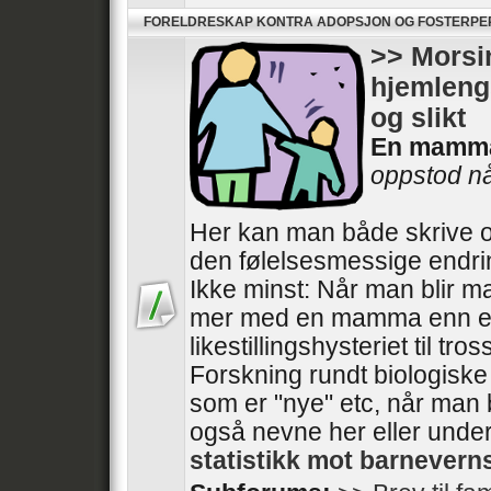
FORELDRESKAP KONTRA ADOPSJON OG FOSTERP
>> Morsin
hjemlengs
og slikt
En mamm
oppstod når
Her kan man både skrive o
den følelsesmessige endri
Ikke minst: Når man blir m
mer med en mamma enn e
likestillingshysteriet til tros
Forskning rundt biologisk
som er "nye" etc, når man 
også nevne her eller unde
statistikk mot barnever