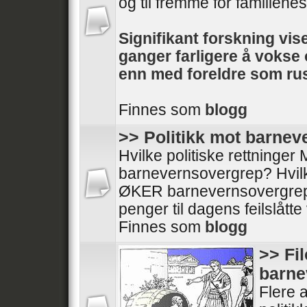
og til fremme for familienes 
Signifikant forskning vise
ganger farligere å voks
enn med foreldre som rus
Finnes som
blogg
>> Politikk mot barne
Hvilke politiske rettninge
barnevernsovergrep? Hvilke
ØKER barnevernsovergrep
penger til dagens feilslått
Finnes som
blogg
>> Fi
barne
Flere a