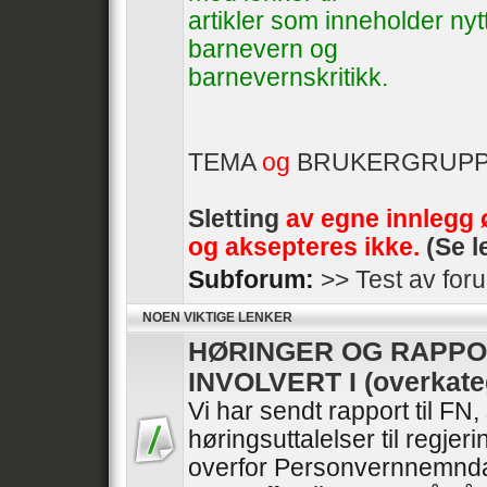
artikler som inneholder ny
barnevern og
barnevernskritikk.
TEMA
og
BRUKERGRUP
Sletting
av egne innlegg 
og aksepteres ikke.
(Se l
Subforum:
>> Test av for
NOEN VIKTIGE LENKER
HØRINGER OG RAPPO
INVOLVERT I (overkate
Vi har sendt rapport til FN
høringsuttalelser til regje
overfor Personvernnemnda 