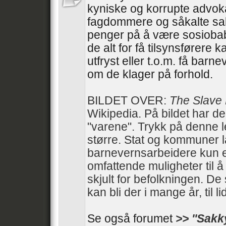
kyniske og korrupte advoka
fagdommere og såkalte sa
penger på å være sosiobab
de alt for få tilsynsførere 
utfryst eller t.o.m. få barn
om de klager på forhold.
BILDET OVER:
The Slave
Wikipedia. På bildet har d
"varene". Trykk på denne 
større. Stat og kommuner 
barnevernsarbeidere kun e
omfattende muligheter til 
skjult for befolkningen. De 
kan bli der i mange år, til li
Se også forumet
>> ''Sakk