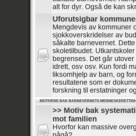
alt for dyr. Også de kan skr
Uforutsigbar kommun
Mengdevis av kommuner o
sjokkoverskridelser av bud
såkalte barnevernet. Dette
skoletilbudet. Utkantskoler
begrenses. Det går utover he
idrett, osv osv. Kun fordi 
liksomhjelp av barn, og for
resultatene som er dokumen
forskning til erstatninger 
MOTIVENE BAK BARNEVERNETS MENNESKERETTIG
>> Motiv bak systemat
mot familien
Hvorfor kan massive overg
pågå?