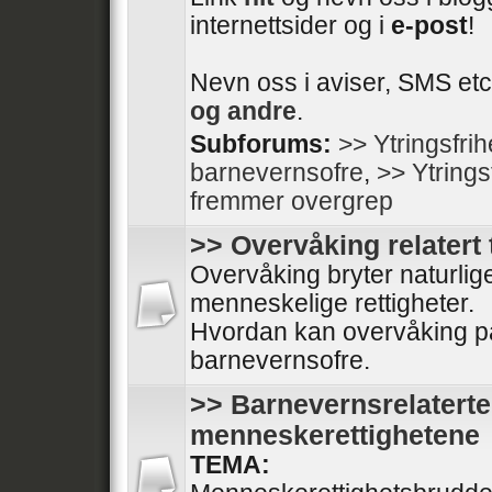
internettsider og i
e-post
!
Nevn oss i aviser, SMS etc
og andre
.
Subforums:
>> Ytringsfri
barnevernsofre
,
>> Ytrings
fremmer overgrep
>> Overvåking relatert 
Overvåking bryter naturli
menneskelige rettigheter.
Hvordan kan overvåking på
barnevernsofre.
>> Barnevernsrelaterte
menneskerettighetene
TEMA: