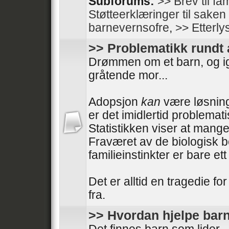
Subforums:
>> Brev til fam
Støtteerklæringer til sake
barnevernsofre
,
>> Etterly
>> Problematikk rundt
Drømmen om et barn, og i
gråtende mor...
Adopsjon
kan
være løsning
er det imidlertid problemati
Statistikken viser at mange
Fraværet av de biologisk 
familieinstinkter er bare e
Det er alltid en tragedie fo
fra.
>> Hvordan hjelpe barn