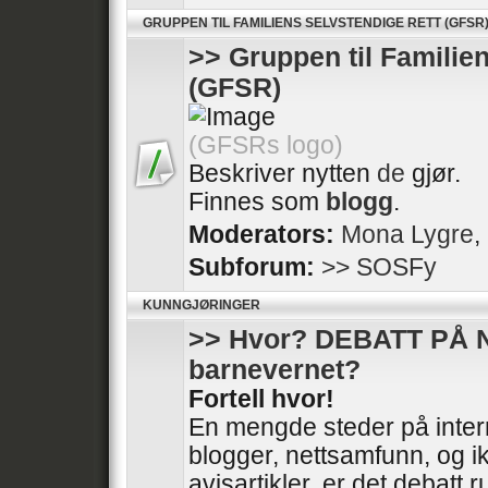
GRUPPEN TIL FAMILIENS SELVSTENDIGE RETT (GFSR
>> Gruppen til Familie
(GFSR)
(GFSRs logo)
Beskriver nytten
de
gjør.
Finnes som
blogg
.
Moderators:
Mona Lygre
,
Subforum:
>> SOSFy
KUNNGJØRINGER
>> Hvor? DEBATT PÅ 
barnevernet?
Fortell hvor!
En mengde steder på intern
blogger, nettsamfunn, og ik
avisartikler, er det debatt 