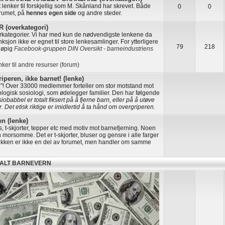
ut lenker til forskjellig som M. Skånland har skrevet. Både
0
0
orumet, på
hennes egen side
og andre steder.
(overkategori)
erkategorier. Vi har med kun de nødvendigste lenkene da
ksjon ikke er egnet til store lenkesamlinger. For ytterligere
79
218
eløpig
Facebook-gruppen DIN Oversikt - barneindustriens
nker til andre resurser (forum)
iperen, ikke barnet! (lenke)
n"! Over 33000 medlemmer forteller om stor motstand mot
ologisk sosiologi, som ødelegger familier. Den har følgende
obabbel er totalt fiksert på å fjerne barn, eller på å utøve
. Det etisk riktige er imidlertid å ta hånd om overgriperen.
n (lenke)
s, t-skjorter, tepper etc med motiv mot barnefjerning. Noen
 morsomme. Det er t-skjorter, bluser og gensre i alle farger
utikken er ikke en del av forumet, men handler om samme
KALT BARNEVERN