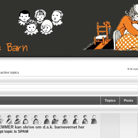
It is c
active topics
Topics
Posts
MER kan skrive om d.s.k. barnevernet her
pt topic is SPAM