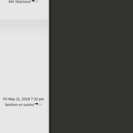
MH Skånland
Fri May 11, 2018 7:32 pm
familien-er-samlet