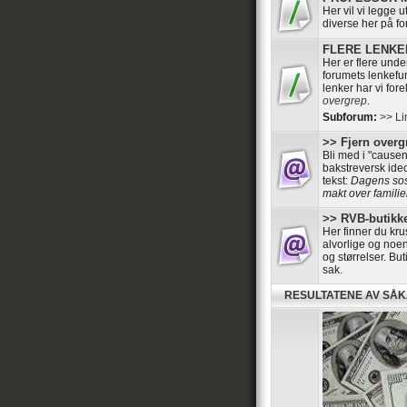
Her vil vi legge 
diverse her på f
FLERE LENKER 
Her er flere und
forumets lenkefun
lenker har vi for
overgrep
.
Subforum:
>> Li
>> Fjern overgr
Bli med i "cause
bakstreversk ide
tekst:
Dagens sosi
makt over familier
>> RVB-butikke
Her finner du kru
alvorlige og noen
og størrelser. B
sak.
RESULTATENE AV SÅ