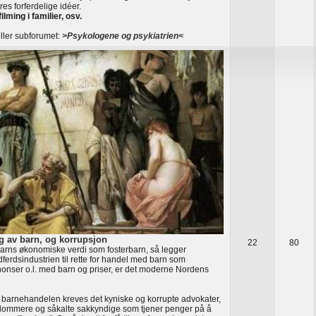
res forferdelige idéer.
filming i familier, osv.
ller subforumet:
>Psykologene og psykiatrien<
g av barn, og korrupsjon
22
80
rns økonomiske verdi som fosterbarn, så legger
ferdsindustrien til rette for handel med barn som
nonser o.l. med barn og priser, er det moderne Nordens
 barnehandelen kreves det kyniske og korrupte advokater,
dommere og såkalte sakkyndige som tjener penger på å