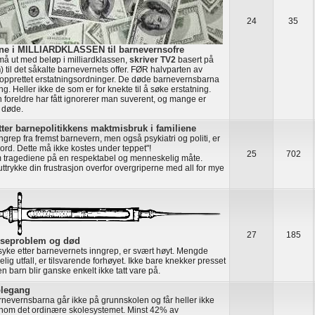
24
35
ene i MILLIARDKLASSEN til barnevernsofre
må ut med beløp i milliardklassen,
skriver TV2
basert på
n
) til det såkalte barnevernets offer. FØR halvparten av
pprettet erstatningsordninger. De døde barnevernsbarna
ng. Heller ikke de som er for knekte til å søke erstatning.
 foreldre har fått ignorerer man suverent, og mange er
r døde.
ter barnepolitikkens maktmisbruk i familiene
ngrep fra fremst barnevern, men også psykiatri og politi, er
rd. Dette må ikke kostes under teppet"!
25
702
m tragediene på en respektabel og menneskelig måte.
ttrykke din frustrasjon overfor overgriperne med all for mye
27
185
lseproblem og død
 syke etter barnevernets inngrep, er svært høyt. Mengde
g utfall, er tilsvarende forhøyet. Ikke bare knekker presset
 barn blir ganske enkelt ikke tatt vare på.
olegang
rnevernsbarna går ikke på grunnskolen og får heller ikke
nom det ordinære skolesystemet. Minst 42% av