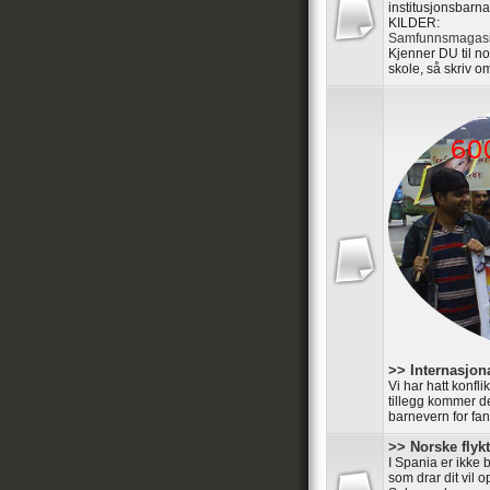
institusjonsbarna
KILDER:
Samfunnsmagasi
Kjenner DU til n
skole, så skriv om
>> Internasjon
Vi har hatt konfl
tillegg kommer de
barnevern for fan
>> Norske flyk
I Spania er ikke 
som drar dit vil 