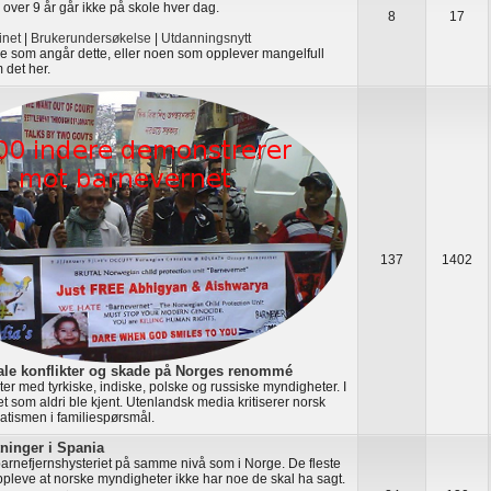
 over 9 år går ikke på skole hver dag.
8
17
net
|
Brukerundersøkelse
|
Utdanningsnytt
oe som angår dette, eller noen som opplever mangelfull
 det her.
137
1402
ale konflikter og skade på Norges renommé
ikter med tyrkiske, indiske, polske og russiske myndigheter. I
t som aldri ble kjent. Utenlandsk media kritiserer norsk
atismen i familiespørsmål.
tninger i Spania
barnefjernshysteriet på samme nivå som i Norge. De fleste
oppleve at norske myndigheter ikke har noe de skal ha sagt.