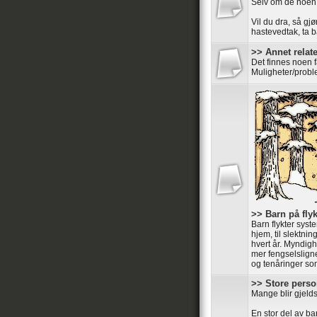
Selv om de noen
Vil du dra, så gjø
hastevedtak, ta ba
>> Annet relater
Det finnes noen 
Muligheter/probl
>> Barn på flyk
Barn flykter syste
hjem, til slektnin
hvert år. Myndigh
mer fengselsligne
og tenåringer som 
>> Store perso
Mange blir gjelds
En stor del av ba