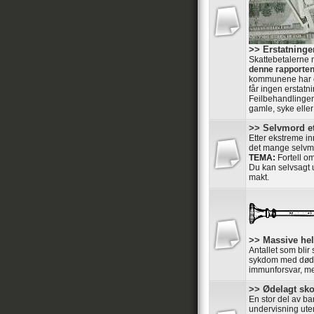
>> Erstatning
Skattebetalerne 
denne rapporte
kommunene har o
får ingen erstatni
Feilbehandlingen
gamle, syke elle
>> Selvmord et
Etter ekstreme in
det mange selvmo
TEMA:
Fortell o
Du kan selvsagt u
makt.
>> Massive he
Antallet som blir
sykdom med dødeli
immunforsvar, men
>> Ødelagt sk
En stor del av ba
undervisning ute