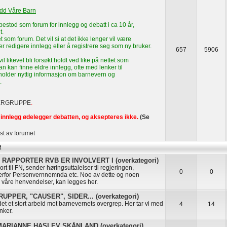
edd Våre Barn
estod som forum for innlegg og debatt i ca 10 år,
t.
t som forum. Det vil si at det ikke lenger vil være
ler redigere innlegg eller å registrere seg som ny bruker.
657
5906
l likevel bli forsøkt holdt ved like på nettet som
n kan finne eldre innlegg, ofte med lenker til
eholder nyttig informasjon om barnevern og
.
ERGRUPPE
.
innlegg ødelegger debatten, og aksepteres ikke.
(Se
st av forumet
R
RAPPORTER RVB ER INVOLVERT I (overkategori)
rt til FN, sender høringsuttalelser til regjeringen,
0
0
erfor Personvernnemnda etc. Noe av dette og noen
å våre henvendelser, kan legges her.
PPER, "CAUSER", SIDER... (overkategori)
t et stort arbeid mot barnevernets overgrep. Her tar vi med
4
14
nker.
RIANNE HASLEV SKÅNLAND (overkategori)