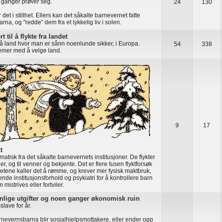
 ganger prøver seg.
24
130
r det i stillhet. Ellers kan det såkalte barnevernet fatte
rna, og "redde" dem fra et lykkelig liv i solen.
t til å flykte fra landet
få land hvor man er sånn noenlunde sikker, i Europa.
54
338
emer med å velge land.
9
17
t
matisk fra det såkalte barnevernets institusjoner. De flykter
ger, og til venner og bekjente. Det er flere tusen flyktforsøk
etene kaller det å rømme, og krever mer fysisk maktbruk,
nde institusjonsforhold og psykiatri for å kontrollere barn
mistrives eller fortviler.
nlige utgifter og noen ganger økonomisk ruin
slave for år.
rnevernsbarna blir sosialhjelpsmottakere, eller ender opp