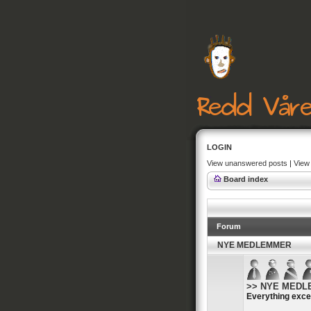
LOGIN
View unanswered posts
|
View 
Board index
Forum
NYE MEDLEMMER
>> NYE MEDLEM
Everything exce