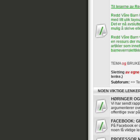
Til leserne av R
Redd Våre Barn b
med litt ulik layou
Det er nå avslutte
mulig å skrive el
Redd Våre Barn vi
en ressurs der ma
artikler som inn
barnevernskritikk
TEMA
og
BRUK
Sletting
av egne 
lenke.)
Subforum:
>> Te
NOEN VIKTIGE LENKE
HØRINGER OG 
Vi har sendt rappo
argumenterer ov
offentlige svar p
FACEBOOK: GRU
På Facebook er de
noen få viktige le
PROFESSOR MA