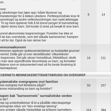
on.
rene:
g utredninger kan løpe opp i både titusener og
6
14
iseløsninger for å tekkes utredere. Perfeksjonistiske krav til
 barnetrygd og andre velferdsordninger, kan raskt ødelegge
 Til og med opplever folk å bli krevd penger til barnebidrag
stjeler deres barn. Det koster å reise på besøk til sine barn.
unnet økonomiske begrensninger. Foreldre har ikke et
 de kan overskride, som det såkalte barnevernet. Kampen
er alt for dyr. Også de kan skrive her.
 kommuneøkonomi
muner opplever sjokkoverskridelser av budsjettet grunnet
vernet. Dette går ut over skoletilbudet. Utkantskoler
begrenses. Det går utover helsetilbud, fritidstilbud, idrett,
14
211
i man skal opprettholde liksomhjelp av barn, og fornekter
ultatene som er dokumentert med alt fra beste forskning til
nkelskjebner.
EVERNETS MENNESKERETTIGHETSBRUDD OG OVERGREP
ystematiske overgrepene mot familien
ive overgrep mot familiene pågå?
55
257
denne mishandling av barn og foreldre?
apen bak ''barnevernets'' surrealistiske verden
ker de?
ap og undertrykkelser lå bl.a påståtte vitenskapelige
siologiske idéer om "den endelige løsning".
re avsløre såkalte hjelpetiltak og kritisere barnefjern-
114
384