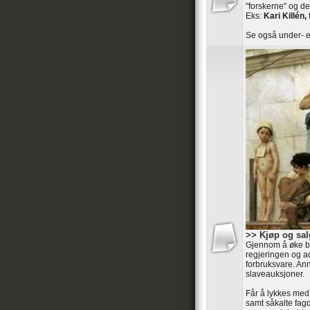
"forskerne" og de
Eks:
Kari Killén, 
Se også under- e
>> Kjøp og sal
Gjennom å øke ba
regjeringen og ad
forbruksvare. An
slaveauksjoner.
Får å lykkes med
samt såkalte fag