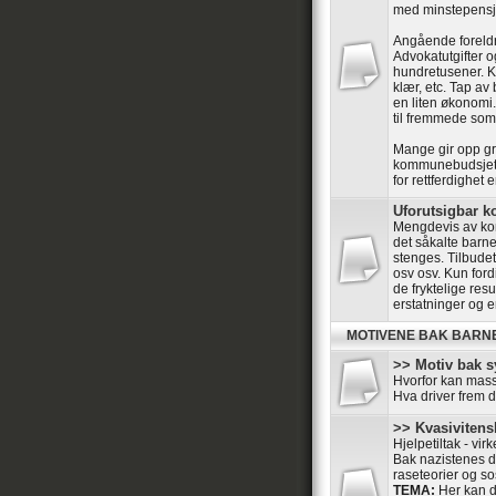
med minstepensj
Angående foreld
Advokatutgifter o
hundretusener. Kr
klær, etc. Tap av
en liten økonomi.
til fremmede som 
Mange gir opp gr
kommunebudsjett
for rettferdighet 
Uforutsigbar
Mengdevis av kom
det såkalte barne
stenges. Tilbudet 
osv osv. Kun ford
de fryktelige res
erstatninger og e
MOTIVENE BAK BARN
>> Motiv bak s
Hvorfor kan mass
Hva driver frem 
>> Kvasivitensk
Hjelpetiltak - vir
Bak nazistenes dr
raseteorier og so
TEMA:
Her kan de