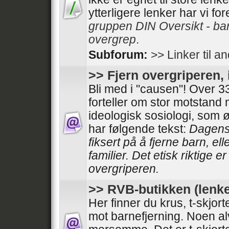
ytterligere lenker har vi fo
gruppen DIN Oversikt - ba
overgrep
.
Subforum:
>> Linker til a
>> Fjern overgriperen, 
Bli med i "causen"! Over
forteller om stor motstand
ideologisk sosiologi, som 
har følgende tekst:
Dagens 
fiksert på å fjerne barn, el
familier. Det etisk riktige e
overgriperen.
>> RVB-butikken (lenke
Her finner du krus, t-skjor
mot barnefjerning. Noen al