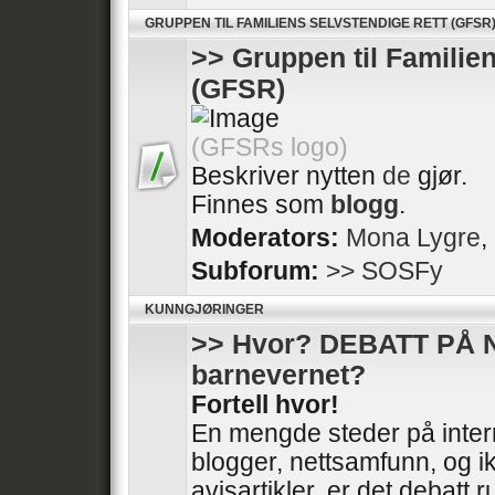
GRUPPEN TIL FAMILIENS SELVSTENDIGE RETT (GFSR
>> Gruppen til Familie
(GFSR)
(GFSRs logo)
Beskriver nytten
de
gjør.
Finnes som
blogg
.
Moderators:
Mona Lygre
,
Subforum:
>> SOSFy
KUNNGJØRINGER
>> Hvor? DEBATT PÅ 
barnevernet?
Fortell hvor!
En mengde steder på intern
blogger, nettsamfunn, og ik
avisartikler, er det debatt 