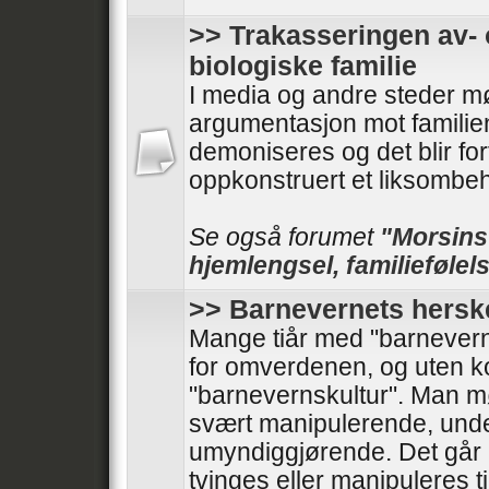
>> Trakasseringen av- 
biologiske familie
I media og andre steder mø
argumentasjon mot familie
demoniseres og det blir forf
oppkonstruert et liksombeh
Se også forumet
"Morsinst
hjemlengsel, familiefølels
>> Barnevernets hersk
Mange tiår med "barnevern
for omverdenen, og uten kont
"barnevernskultur". Man 
svært manipulerende, und
umyndiggjørende. Det går 
tvinges eller manipuleres til