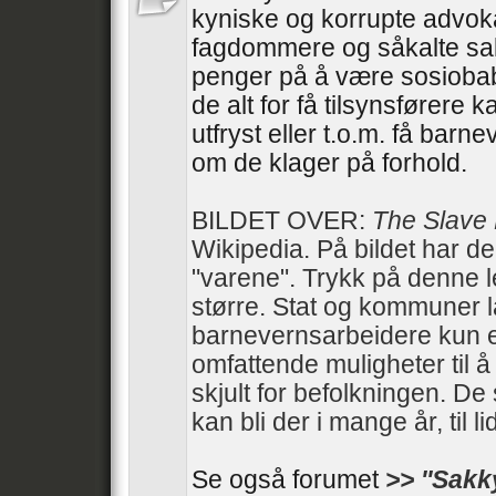
kyniske og korrupte advoka
fagdommere og såkalte sa
penger på å være sosiobab
de alt for få tilsynsførere 
utfryst eller t.o.m. få barn
om de klager på forhold.
BILDET OVER:
The Slave
Wikipedia. På bildet har d
"varene". Trykk på denne 
større. Stat og kommuner 
barnevernsarbeidere kun e
omfattende muligheter til 
skjult for befolkningen. De 
kan bli der i mange år, til li
Se også forumet
>> ''Sakk