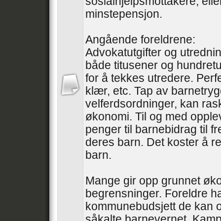
sosialhjelpsmottakere, ell
minstepensjon.
Angående foreldrene:
Advokatutgifter og utredni
både titusener og hundretu
for å tekkes utredere. Perfe
klær, etc. Tap av barnetry
velferdsordninger, kan ras
økonomi. Til og med oppleve
penger til barnebidrag til 
deres barn. Det koster å re
barn.
Mange gir opp grunnet øk
begrensninger. Foreldre ha
kommunebudsjett de kan o
såkalte barnevernet. Kampe