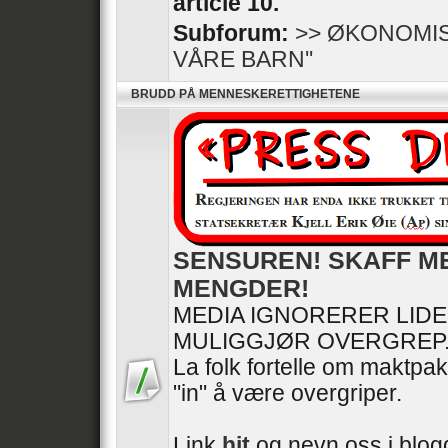
article 10.
Subforum:
>> ØKONOMIS
VÅRE BARN''
BRUDD PÅ MENNESKERETTIGHETENE
SENSUREN! SKAFF M
MENGDER!
MEDIA IGNORERER LID
MULIGGJØR OVERGREP
La folk fortelle om maktpak
"in" å være overgriper.
Link
hit
og nevn oss i blogg