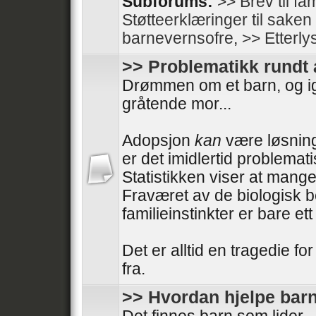
Subforums:
>> Brev til fam
Støtteerklæringer til sake
barnevernsofre
,
>> Etterly
>> Problematikk rundt
Drømmen om et barn, og i
gråtende mor...
Adopsjon
kan
være løsning
er det imidlertid problemati
Statistikken viser at mange
Fraværet av de biologisk 
familieinstinkter er bare e
Det er alltid en tragedie fo
fra.
>> Hvordan hjelpe barn