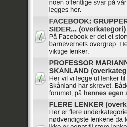
noen offentlige svar på vå
legges her.
FACEBOOK: GRUPPER
SIDER... (overkategori)
På Facebook er det et stor
barnevernets overgrep. He
viktige lenker.
PROFESSOR MARIAN
SKÅNLAND (overkatego
Her vil vi legge ut lenker ti
Skånland har skrevet. Båd
forumet, på
hennes egen 
FLERE LENKER (overka
Her er flere underkategori
nødvendigste lenkene da f
ikke er egnet til store lenk