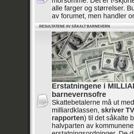
morsomme. Det er t-skjorte
alle farger og størrelser. B
av forumet, men handler 
RESULTATENE AV SÅKALT BARNEVERN
Erstatningene i MILLI
barnevernsofre
Skattebetalerne må ut med
milliardklassen,
skriver T
rapporten
) til det såkalt
halvparten av kommunene 
erstatningsordninger. De