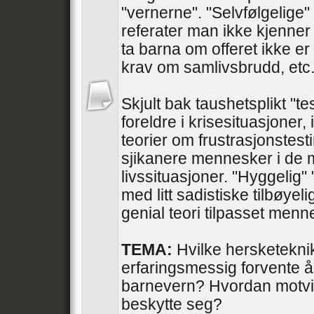
"vernerne". "Selvfølgelige" 
referater man ikke kjenner 
ta barna om offeret ikke er
krav om samlivsbrudd, etc
Skjult bak taushetsplikt "te
foreldre i krisesituasjoner, 
teorier om frustrasjonstesti
sjikanere mennesker i de 
livssituasjoner. "Hyggelig"
med litt sadistiske tilbøyel
genial teori tilpasset men
TEMA:
Hvilke hersketekni
erfaringsmessig forvente å
barnevern? Hvordan motvir
beskytte seg?