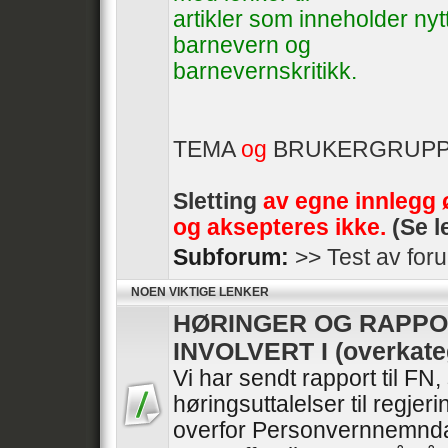
artikler som inneholder ny
barnevern og
barnevernskritikk.
TEMA
og
BRUKERGRUP
Sletting
av egne innlegg 
og aksepteres ikke.
(Se l
Subforum:
>> Test av for
NOEN VIKTIGE LENKER
HØRINGER OG RAPPO
INVOLVERT I (overkate
Vi har sendt rapport til FN
høringsuttalelser til regje
overfor Personvernnemnda 