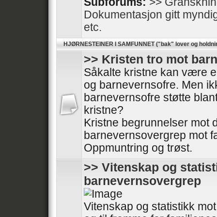
Subforums:
>> Gransknin
Dokumentasjon gitt myndighe
etc.
HJØRNESTEINER I SAMFUNNET ("bak" lover og holdni
>> Kristen tro mot ba
Såkalte kristne kan være en
og barnevernsofre. Men ikk
barnevernsofre støtte blan
kristne?
Kristne begrunnelser mot
barnevernsovergrep mot fa
Oppmuntring og trøst.
>> Vitenskap og statis
barnevernsovergrep
Vitenskap og statistikk m