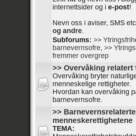
internettsider og i
e-post
!
Nevn oss i aviser, SMS etc
og andre
.
Subforums:
>> Ytringsfri
barnevernsofre
,
>> Ytrings
fremmer overgrep
>> Overvåking relatert 
Overvåking bryter naturli
menneskelige rettigheter.
Hvordan kan overvåking på
barnevernsofre.
>> Barnevernsrelaterte
menneskerettighetene
TEMA: