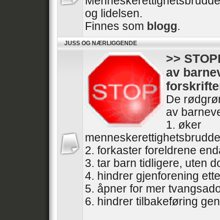
Menneskerettighetsbrudde
og lidelsen.
Finnes som
blogg
.
JUSS OG NÆRLIGGENDE
>> STOPP
av barne
forskrifte
De rødgrøn
av barneve
1. øker
menneskerettighetsbrudde
2. forkaster foreldrene end
3. tar barn tidligere, uten
4. hindrer gjenforening ette
5. åpner for mer tvangsad
6. hindrer tilbakeføring gen