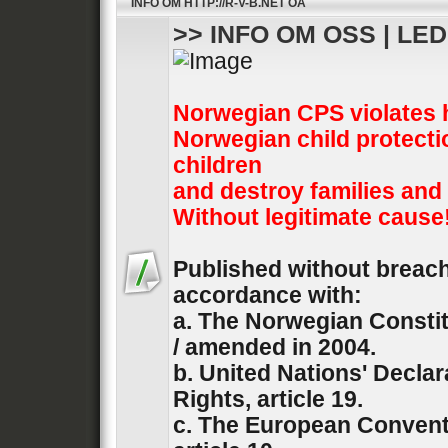
INFO OM HTTP://R-V-B.NET OA
>> INFO OM OSS | LE
Norwegian CPS violates 
Norwegian child protecti
children
and destroy families and
Without legitimate cause
Published without breach 
accordance with:
a. The Norwegian Constit
/ amended in 2004.
b. United Nations' Decla
Rights, article 19.
c. The European Convent