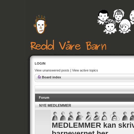
LOGIN
View unanswered posts
|
View active topics
Board index
Forum
NYE MEDLEMMER
MEDLEMMER kan skrive
barnevernet her