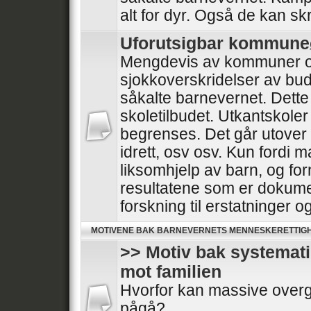
alt for dyr. Også de kan skr
Uforutsigbar kommun
Mengdevis av kommuner o
sjokkoverskridelser av bud
såkalte barnevernet. Dette
skoletilbudet. Utkantskoler
begrenses. Det går utover he
idrett, osv osv. Kun fordi 
liksomhjelp av barn, og for
resultatene som er dokumen
forskning til erstatninger 
MOTIVENE BAK BARNEVERNETS MENNESKERETTIG
>> Motiv bak systemat
mot familien
Hvorfor kan massive overg
pågå?