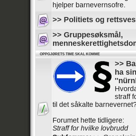
hjelper barnevernsofre.
>> Politiets og rettsves
>> Gruppesøksmål,
menneskerettighetsdo
OPPGJØRETS TIME SKAL KOMME
>> Ba
ha si
''nür
Hvorda
straff 
til det såkalte barnevernet
Forumet hette tidligere:
Straff for hvilke lovbrudd