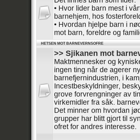
Det finnes barn som lider.
• Hvor lider barn mest i vå
barnehjem, hos fosterforel
• Hvordan hjelpe barn i nø
mot barn, foreldre og famil
HETSEN MOT BARNEVERNSOFRE
>> Sjikanen mot barne
Maktmennesker og kyniske 
ingen ting når de agerer nyt
barnefjernindustrien, i ka
Incestbeskyldninger, besk
grove forvrengninger av tin
virkemidler fra såk. barnev
Det minner om hvordan jød
grupper har blitt gjort til sy
ofret for andres interesse.