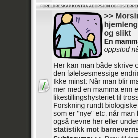
FORELDRESKAP KONTRA ADOPSJON OG FOSTERP
>> Morsin
hjemlengs
og slikt
En mamm
oppstod når
Her kan man både skrive o
den følelsesmessige endri
Ikke minst: Når man blir m
mer med en mamma enn e
likestillingshysteriet til tros
Forskning rundt biologisk
som er "nye" etc, når man 
også nevne her eller unde
statistikk mot barnever