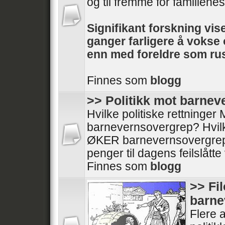
og til fremme for familienes 
Signifikant forskning vise
ganger farligere å voks
enn med foreldre som rus
Finnes som
blogg
>> Politikk mot barne
Hvilke politiske rettninge
barnevernsovergrep? Hvilke
ØKER barnevernsovergrep
penger til dagens feilslått
Finnes som
blogg
>> Fi
barne
Flere a