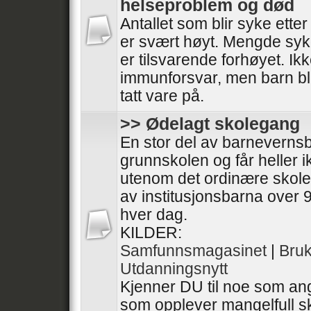
helseproblem og død
Antallet som blir syke ette
er svært høyt. Mengde syk
er tilsvarende forhøyet. I
immunforsvar, men barn bli
tatt vare på.
>> Ødelagt skolegang
En stor del av barneverns
grunnskolen og får heller 
utenom det ordinære skol
av institusjonsbarna over 9
hver dag.
KILDER:
Samfunnsmagasinet
|
Bru
Utdanningsnytt
Kjenner DU til noe som ang
som opplever mangelfull sk