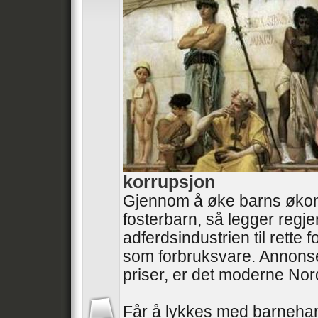
korrupsjon
Gjennom å øke barns øko
fosterbarn, så legger regj
adferdsindustrien til rette
som forbruksvare. Annonse
priser, er det moderne No
Får å lykkes med barneha