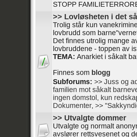
STOPP FAMILIETERRORE
>> Lovløsheten i det s
Trolig står kun vanekrimine
lovbrudd som barne"vernet
Det finnes utrolig mange av
lovbruddene - toppen av isfj
TEMA:
Anarkiet i såkalt b
Finnes som
blogg
Subforums:
>> Juss og ad
familien mot såkalt barnev
ingen domstol, kun redska
Dokumenter
,
>> ''Sakkyndi
>> Utvalgte dommer
Utvalgte og normalt anon
avslører rettsvesenet og de