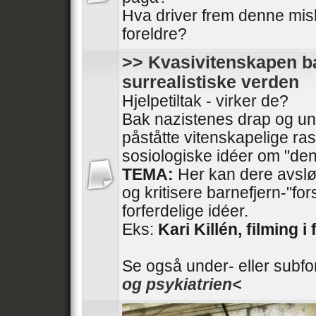
Hva driver frem denne mis
foreldre?
>> Kvasivitenskapen ba
surrealistiske verden
Hjelpetiltak - virker de?
Bak nazistenes drap og und
påståtte vitenskapelige ras
sosiologiske idéer om "den
TEMA:
Her kan dere avslør
og kritisere barnefjern-"fo
forferdelige idéer.
Eks:
Kari Killén, filming i 
Se også under- eller subf
og psykiatrien<