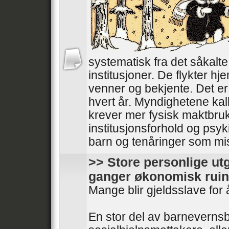
systematisk fra det såkalt
institusjoner. De flykter hjem
venner og bekjente. Det er 
hvert år. Myndighetene kal
krever mer fysisk maktbru
institusjonsforhold og psyki
barn og tenåringer som mistr
>> Store personlige utg
ganger økonomisk ruin
Mange blir gjeldsslave for 
En stor del av barnevernsb