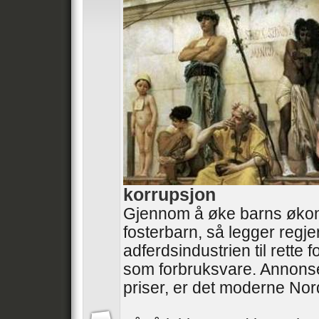
korrupsjon
Gjennom å øke barns øko
fosterbarn, så legger regj
adferdsindustrien til rette
som forbruksvare. Annonse
priser, er det moderne No