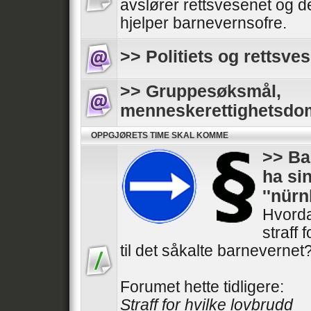
avslører rettsvesenet og de
hjelper barnevernsofre.
>> Politiets og rettsves
>> Gruppesøksmål,
menneskerettighetsdo
OPPGJØRETS TIME SKAL KOMME
>> Ba
ha si
''nür
Hvorda
straff 
til det såkalte barnevernet
Forumet hette tidligere:
Straff for hvilke lovbrudd