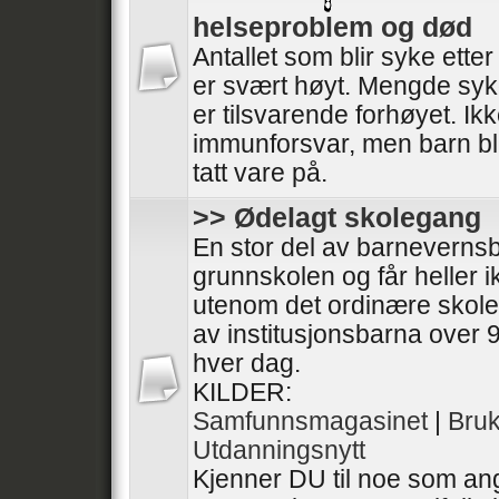
helseproblem og død
Antallet som blir syke ette
er svært høyt. Mengde syk
er tilsvarende forhøyet. I
immunforsvar, men barn bli
tatt vare på.
>> Ødelagt skolegang
En stor del av barneverns
grunnskolen og får heller 
utenom det ordinære skol
av institusjonsbarna over 9
hver dag.
KILDER:
Samfunnsmagasinet
|
Bru
Utdanningsnytt
Kjenner DU til noe som ang