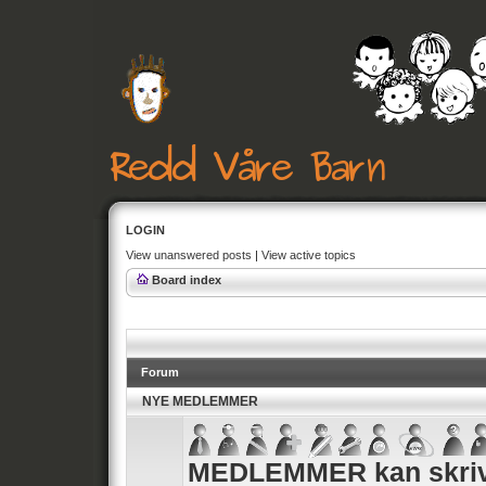
LOGIN
View unanswered posts
|
View active topics
Board index
Forum
NYE MEDLEMMER
MEDLEMMER kan skrive