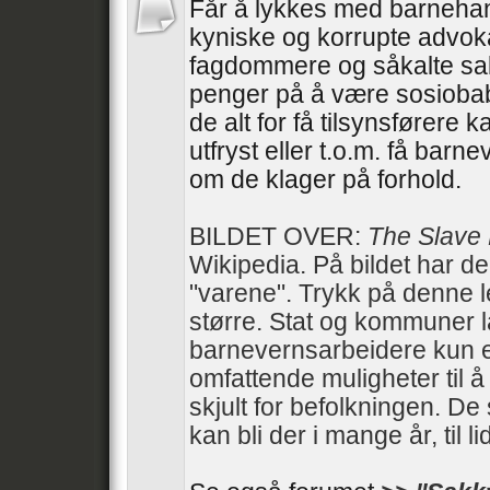
Får å lykkes med barneha
kyniske og korrupte advoka
fagdommere og såkalte sa
penger på å være sosiobab
de alt for få tilsynsførere 
utfryst eller t.o.m. få barn
om de klager på forhold.
BILDET OVER:
The Slave
Wikipedia. På bildet har d
"varene". Trykk på denne 
større. Stat og kommuner 
barnevernsarbeidere kun e
omfattende muligheter til 
skjult for befolkningen. De 
kan bli der i mange år, til li