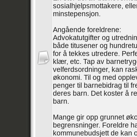
sosialhjelpsmottakere, ell
minstepensjon.
Angående foreldrene:
Advokatutgifter og utredni
både titusener og hundretu
for å tekkes utredere. Perfe
klær, etc. Tap av barnetry
velferdsordninger, kan ras
økonomi. Til og med oppleve
penger til barnebidrag til 
deres barn. Det koster å re
barn.
Mange gir opp grunnet øk
begrensninger. Foreldre ha
kommunebudsjett de kan o