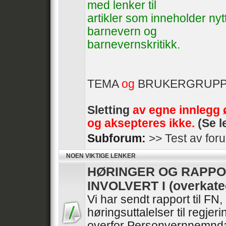
med lenker til
artikler som inneholder ny
barnevern og
barnevernskritikk.
TEMA
og
BRUKERGRUP
Sletting
av egne innlegg 
og aksepteres ikke.
(Se l
Subforum:
>> Test av for
NOEN VIKTIGE LENKER
HØRINGER OG RAPPO
INVOLVERT I (overkate
Vi har sendt rapport til FN
høringsuttalelser til regje
overfor Personvernnemnda 