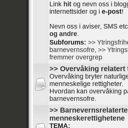
Link
hit
og nevn oss i blogg
internettsider og i
e-post
!
Nevn oss i aviser, SMS etc
og andre
.
Subforums:
>> Ytringsfri
barnevernsofre
,
>> Ytrings
fremmer overgrep
>> Overvåking relatert 
Overvåking bryter naturli
menneskelige rettigheter.
Hvordan kan overvåking på
barnevernsofre.
>> Barnevernsrelaterte
menneskerettighetene
TEMA: