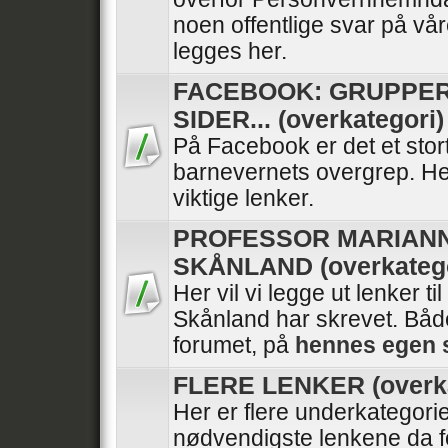
noen offentlige svar på vå
legges her.
FACEBOOK: GRUPPER
SIDER... (overkategori)
På Facebook er det et stor
barnevernets overgrep. He
viktige lenker.
PROFESSOR MARIAN
SKÅNLAND (overkatego
Her vil vi legge ut lenker ti
Skånland har skrevet. Båd
forumet, på
hennes egen 
FLERE LENKER (overka
Her er flere underkategori
nødvendigste lenkene da f