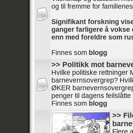
og til fremme for familienes 
Signifikant forskning vise
ganger farligere å voks
enn med foreldre som rus
Finnes som
blogg
>> Politikk mot barne
Hvilke politiske rettninge
barnevernsovergrep? Hvilke
ØKER barnevernsovergrep
penger til dagens feilslått
Finnes som
blogg
>> Fi
barne
Flere a