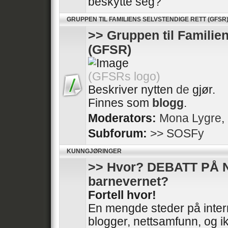
beskytte seg?
GRUPPEN TIL FAMILIENS SELVSTENDIGE RETT (GFSR
>> Gruppen til Familie
(GFSR)
(GFSRs logo)
Beskriver nytten
de
gjør.
Finnes som
blogg
.
Moderators:
Mona Lygre
,
Subforum:
>> SOSFy
KUNNGJØRINGER
>> Hvor? DEBATT PÅ 
barnevernet?
Fortell hvor!
En mengde steder på intern
blogger, nettsamfunn, og ik