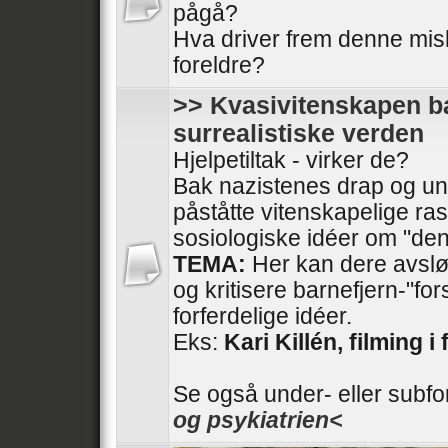
pågå?
Hva driver frem denne mis
foreldre?
>> Kvasivitenskapen ba
surrealistiske verden
Hjelpetiltak - virker de?
Bak nazistenes drap og und
påståtte vitenskapelige ras
sosiologiske idéer om "den
TEMA:
Her kan dere avslør
og kritisere barnefjern-"fo
forferdelige idéer.
Eks:
Kari Killén, filming i 
Se også under- eller subf
og psykiatrien<