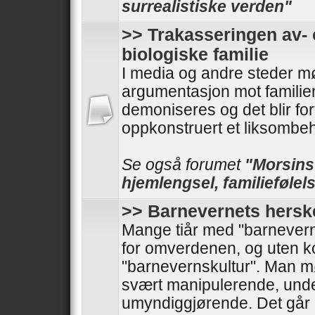
surrealistiske verden"
>> Trakasseringen av- 
biologiske familie
I media og andre steder mø
argumentasjon mot familie
demoniseres og det blir forf
oppkonstruert et liksombeh
Se også forumet
"Morsinst
hjemlengsel, familiefølels
>> Barnevernets hersk
Mange tiår med "barnevern
for omverdenen, og uten kont
"barnevernskultur". Man 
svært manipulerende, und
umyndiggjørende. Det går 