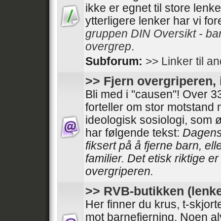
ikke er egnet til store lenk
ytterligere lenker har vi fo
gruppen DIN Oversikt - ba
overgrep
.
Subforum:
>> Linker til a
>> Fjern overgriperen, 
Bli med i "causen"! Over
forteller om stor motstand
ideologisk sosiologi, som 
har følgende tekst:
Dagens 
fiksert på å fjerne barn, el
familier. Det etisk riktige e
overgriperen.
>> RVB-butikken (lenke
Her finner du krus, t-skjor
mot barnefjerning. Noen al