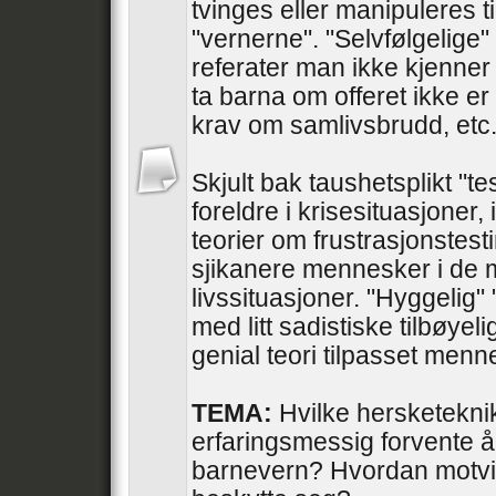
tvinges eller manipuleres til
"vernerne". "Selvfølgelige" 
referater man ikke kjenner 
ta barna om offeret ikke er
krav om samlivsbrudd, etc
Skjult bak taushetsplikt "te
foreldre i krisesituasjoner, 
teorier om frustrasjonstesti
sjikanere mennesker i de 
livssituasjoner. "Hyggelig"
med litt sadistiske tilbøyel
genial teori tilpasset men
TEMA:
Hvilke hersketekni
erfaringsmessig forvente å
barnevern? Hvordan motvir