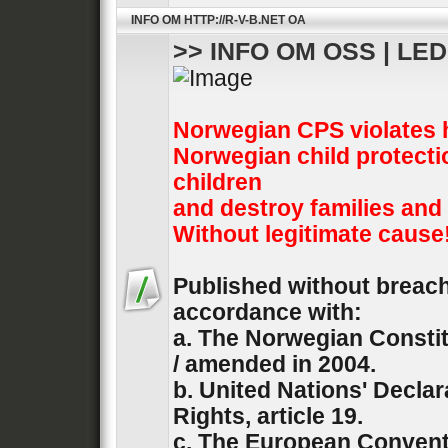
INFO OM HTTP://R-V-B.NET OA
>> INFO OM OSS | LE
Norwegian CPS violates 
Norwegian child protecti
children
and destroy families and
Without legitimate cause
Published without breach 
accordance with:
a. The Norwegian Constit
/ amended in 2004.
b. United Nations' Decla
Rights, article 19.
c. The European Convent