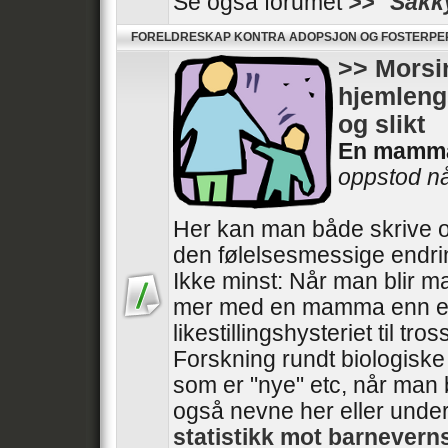
Se også forumet
>> ''Sakk
FORELDRESKAP KONTRA ADOPSJON OG FOSTERP
>> Morsin
hjemlengs
og slikt
En mamm
oppstod når
Her kan man både skrive o
den følelsesmessige endri
Ikke minst: Når man blir m
mer med en mamma enn e
likestillingshysteriet til tros
Forskning rundt biologisk
som er "nye" etc, når man 
også nevne her eller unde
statistikk mot barnever