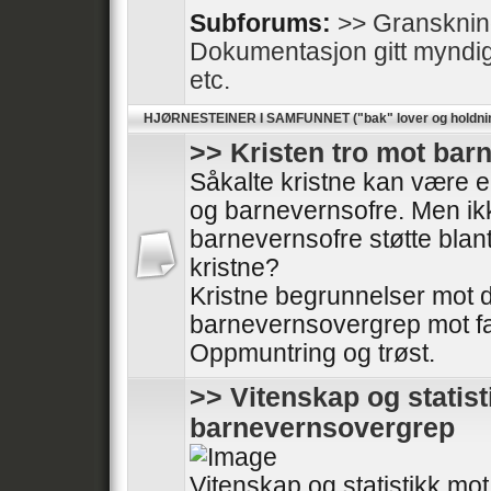
Subforums:
>> Gransknin
Dokumentasjon gitt myndighe
etc.
HJØRNESTEINER I SAMFUNNET ("bak" lover og holdni
>> Kristen tro mot ba
Såkalte kristne kan være en
og barnevernsofre. Men ikk
barnevernsofre støtte blan
kristne?
Kristne begrunnelser mot
barnevernsovergrep mot fa
Oppmuntring og trøst.
>> Vitenskap og statis
barnevernsovergrep
Vitenskap og statistikk m