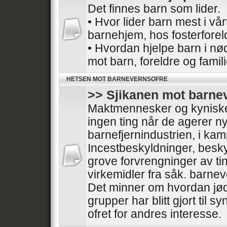
Det finnes barn som lider.
• Hvor lider barn mest i vå
barnehjem, hos fosterforel
• Hvordan hjelpe barn i nø
mot barn, foreldre og famil
HETSEN MOT BARNEVERNSOFRE
>> Sjikanen mot barne
Maktmennesker og kyniske 
ingen ting når de agerer nyt
barnefjernindustrien, i ka
Incestbeskyldninger, besk
grove forvrengninger av tin
virkemidler fra såk. barnev
Det minner om hvordan jød
grupper har blitt gjort til sy
ofret for andres interesse.