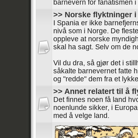
barnevern for fanatismen i
>> Norske flyktninger 
I Spania er ikke barnefjer
nivå som i Norge. De fleste
oppleve at norske myndigh
skal ha sagt. Selv om de 
Vil du dra, så gjør det i stil
såkalte barnevernet fatte 
og "redde" dem fra et lykkeli
>> Annet relatert til å f
Det finnes noen få land h
noenlunde sikker, i Europa
med å velge land.