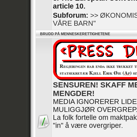
article 10.
Subforum:
>> ØKONOMIS
VÅRE BARN''
BRUDD PÅ MENNESKERETTIGHETENE
SENSUREN! SKAFF M
MENGDER!
MEDIA IGNORERER LID
MULIGGJØR OVERGREP
La folk fortelle om maktpak
"in" å være overgriper.