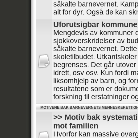
såkalte barnevernet. Kampe
alt for dyr. Også de kan skr
Uforutsigbar kommun
Mengdevis av kommuner o
sjokkoverskridelser av bud
såkalte barnevernet. Dette
skoletilbudet. Utkantskoler
begrenses. Det går utover he
idrett, osv osv. Kun fordi 
liksomhjelp av barn, og for
resultatene som er dokumen
forskning til erstatninger 
MOTIVENE BAK BARNEVERNETS MENNESKERETTIG
>> Motiv bak systemat
mot familien
Hvorfor kan massive overg