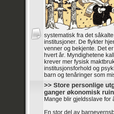
systematisk fra det såkalt
institusjoner. De flykter hjem
venner og bekjente. Det er 
hvert år. Myndighetene kal
krever mer fysisk maktbru
institusjonsforhold og psyki
barn og tenåringer som mistr
>> Store personlige utg
ganger økonomisk ruin
Mange blir gjeldsslave for 
En stor del av barnevernsb