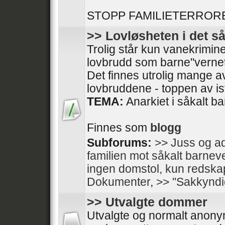
STOPP FAMILIETERRORE
>> Lovløsheten i det s
Trolig står kun vanekrimine
lovbrudd som barne"vernet
Det finnes utrolig mange av
lovbruddene - toppen av isfj
TEMA:
Anarkiet i såkalt b
Finnes som
blogg
Subforums:
>> Juss og ad
familien mot såkalt barnev
ingen domstol, kun redska
Dokumenter
,
>> ''Sakkyndi
>> Utvalgte dommer
Utvalgte og normalt anon