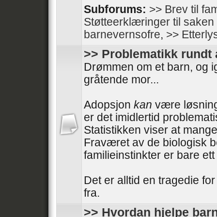
Subforums:
>> Brev til fam
Støtteerklæringer til sake
barnevernsofre
,
>> Etterly
>> Problematikk rundt
Drømmen om et barn, og i
gråtende mor...
Adopsjon
kan
være løsning
er det imidlertid problemati
Statistikken viser at mange
Fraværet av de biologisk 
familieinstinkter er bare e
Det er alltid en tragedie fo
fra.
>> Hvordan hjelpe barn