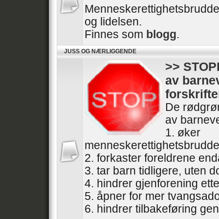
Menneskerettighetsbrudde
og lidelsen.
Finnes som
blogg
.
JUSS OG NÆRLIGGENDE
>> STOPP
av barne
forskrifte
De rødgrøn
av barneve
1. øker
menneskerettighetsbrudde
2. forkaster foreldrene end
3. tar barn tidligere, uten
4. hindrer gjenforening ette
5. åpner for mer tvangsad
6. hindrer tilbakeføring gen