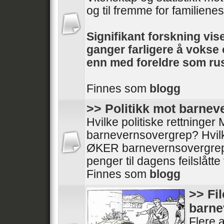
og til fremme for familienes 
Signifikant forskning vise
ganger farligere å voks
enn med foreldre som rus
Finnes som
blogg
>> Politikk mot barne
Hvilke politiske rettninge
barnevernsovergrep? Hvilke
ØKER barnevernsovergrep
penger til dagens feilslått
Finnes som
blogg
>> Fi
barne
Flere a