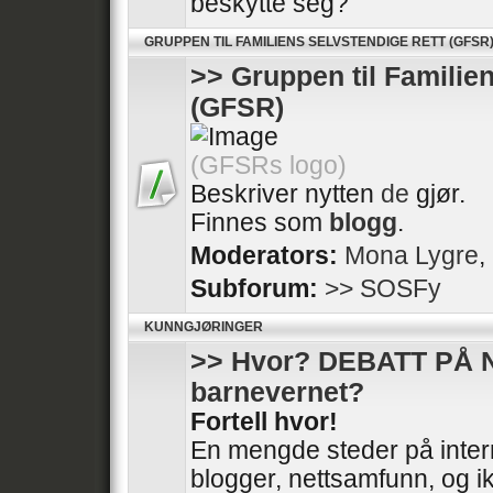
beskytte seg?
GRUPPEN TIL FAMILIENS SELVSTENDIGE RETT (GFSR
>> Gruppen til Familie
(GFSR)
(GFSRs logo)
Beskriver nytten
de
gjør.
Finnes som
blogg
.
Moderators:
Mona Lygre
,
Subforum:
>> SOSFy
KUNNGJØRINGER
>> Hvor? DEBATT PÅ 
barnevernet?
Fortell hvor!
En mengde steder på intern
blogger, nettsamfunn, og ik