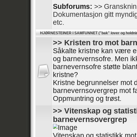
Subforums:
>> Gransknin
Dokumentasjon gitt myndighe
etc.
HJØRNESTEINER I SAMFUNNET ("bak" lover og holdni
>> Kristen tro mot ba
Såkalte kristne kan være en
og barnevernsofre. Men ikk
barnevernsofre støtte blan
kristne?
Kristne begrunnelser mot
barnevernsovergrep mot fa
Oppmuntring og trøst.
>> Vitenskap og statis
barnevernsovergrep
Vitenskap og statistikk m