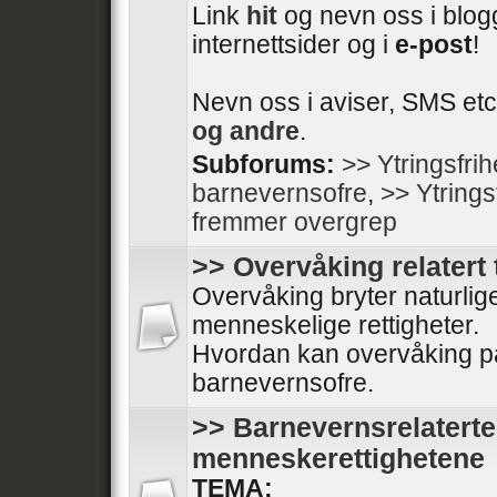
Link
hit
og nevn oss i blogg
internettsider og i
e-post
!
Nevn oss i aviser, SMS etc
og andre
.
Subforums:
>> Ytringsfri
barnevernsofre
,
>> Ytrings
fremmer overgrep
>> Overvåking relatert 
Overvåking bryter naturli
menneskelige rettigheter.
Hvordan kan overvåking på
barnevernsofre.
>> Barnevernsrelaterte
menneskerettighetene
TEMA: