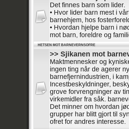
Det finnes barn som lider.
• Hvor lider barn mest i vå
barnehjem, hos fosterforel
• Hvordan hjelpe barn i nø
mot barn, foreldre og famil
HETSEN MOT BARNEVERNSOFRE
>> Sjikanen mot barne
Maktmennesker og kyniske 
ingen ting når de agerer nyt
barnefjernindustrien, i ka
Incestbeskyldninger, besk
grove forvrengninger av tin
virkemidler fra såk. barnev
Det minner om hvordan jød
grupper har blitt gjort til sy
ofret for andres interesse.