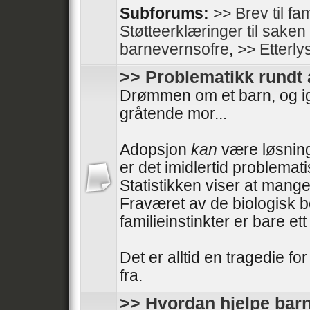
Subforums:
>> Brev til fam
Støtteerklæringer til sake
barnevernsofre
,
>> Etterly
>> Problematikk rundt
Drømmen om et barn, og i
gråtende mor...
Adopsjon
kan
være løsning
er det imidlertid problemati
Statistikken viser at mange
Fraværet av de biologisk 
familieinstinkter er bare e
Det er alltid en tragedie fo
fra.
>> Hvordan hjelpe barn