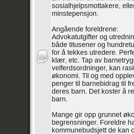
sosialhjelpsmottakere, ell
minstepensjon.
Angående foreldrene:
Advokatutgifter og utredni
både titusener og hundretu
for å tekkes utredere. Perfe
klær, etc. Tap av barnetry
velferdsordninger, kan ras
økonomi. Til og med oppleve
penger til barnebidrag til 
deres barn. Det koster å re
barn.
Mange gir opp grunnet øk
begrensninger. Foreldre ha
kommunebudsjett de kan o