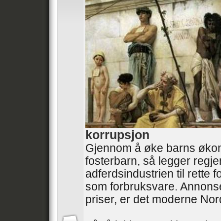
korrupsjon
Gjennom å øke barns øko
fosterbarn, så legger regj
adferdsindustrien til rette
som forbruksvare. Annonse
priser, er det moderne No