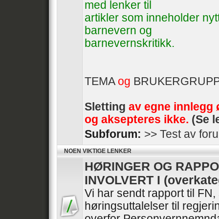
med lenker til
artikler som inneholder ny
barnevern og
barnevernskritikk.
TEMA
og
BRUKERGRUP
Sletting
av egne innlegg 
og aksepteres ikke.
(Se l
Subforum:
>> Test av for
NOEN VIKTIGE LENKER
HØRINGER OG RAPPO
INVOLVERT I (overkate
Vi har sendt rapport til FN
høringsuttalelser til regje
overfor Personvernnemnda 