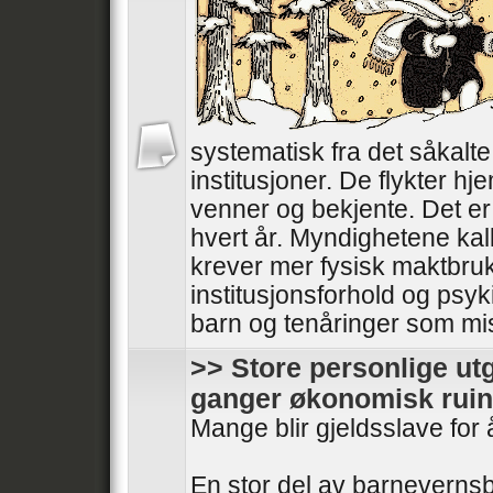
systematisk fra det såkalt
institusjoner. De flykter hjem
venner og bekjente. Det er 
hvert år. Myndighetene kal
krever mer fysisk maktbru
institusjonsforhold og psyki
barn og tenåringer som mistr
>> Store personlige utg
ganger økonomisk ruin
Mange blir gjeldsslave for 
En stor del av barnevernsb