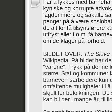
Får å lykkes med barneha
kyniske og korrupte advoka
fagdommere og såkalte sa
penger på å være sosiobab
de alt for få tilsynsførere 
utfryst eller t.o.m. få barn
om de klager på forhold.
BILDET OVER:
The Slave
Wikipedia. På bildet har d
"varene". Trykk på denne 
større. Stat og kommuner 
barnevernsarbeidere kun e
omfattende muligheter til 
skjult for befolkningen. De 
kan bli der i mange år, til li