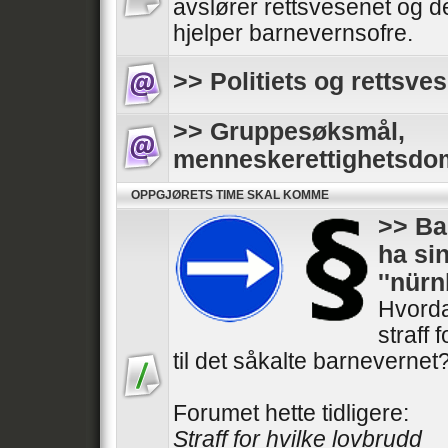
avslører rettsvesenet og de
hjelper barnevernsofre.
>> Politiets og rettsves
>> Gruppesøksmål,
menneskerettighetsdo
OPPGJØRETS TIME SKAL KOMME
>> Ba
ha si
''nür
Hvorda
straff 
til det såkalte barnevernet
Forumet hette tidligere:
Straff for hvilke lovbrudd