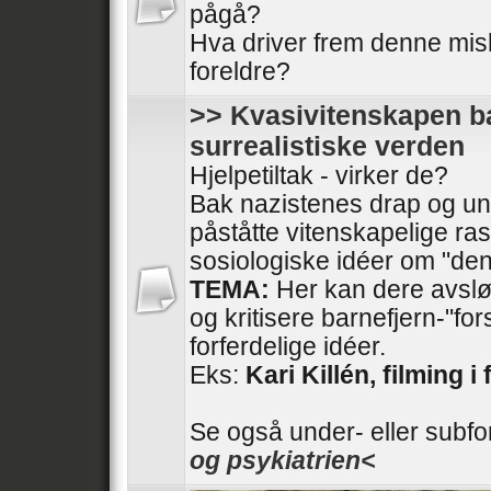
pågå?
Hva driver frem denne mis
foreldre?
>> Kvasivitenskapen ba
surrealistiske verden
Hjelpetiltak - virker de?
Bak nazistenes drap og und
påståtte vitenskapelige ras
sosiologiske idéer om "den
TEMA:
Her kan dere avslør
og kritisere barnefjern-"fo
forferdelige idéer.
Eks:
Kari Killén, filming i 
Se også under- eller subf
og psykiatrien<