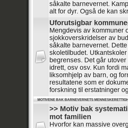
såkalte barnevernet. Kampe
alt for dyr. Også de kan skr
Uforutsigbar kommun
Mengdevis av kommuner o
sjokkoverskridelser av bud
såkalte barnevernet. Dette
skoletilbudet. Utkantskoler
begrenses. Det går utover he
idrett, osv osv. Kun fordi 
liksomhjelp av barn, og for
resultatene som er dokumen
forskning til erstatninger 
MOTIVENE BAK BARNEVERNETS MENNESKERETTIG
>> Motiv bak systemat
mot familien
Hvorfor kan massive overg