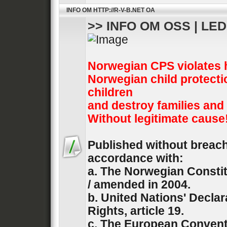
INFO OM HTTP://R-V-B.NET OA
>> INFO OM OSS | LE
Norwegian CPS violates 
Norwegian child protecti
children
and destroy families and
Without legitimate cause
Published without breach 
accordance with:
a. The Norwegian Constit
/ amended in 2004.
b. United Nations' Decla
Rights, article 19.
c. The European Convent