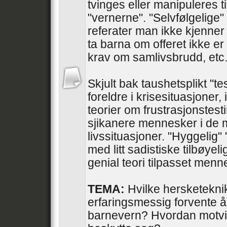
tvinges eller manipuleres til
"vernerne". "Selvfølgelige" 
referater man ikke kjenner 
ta barna om offeret ikke er
krav om samlivsbrudd, etc
Skjult bak taushetsplikt "te
foreldre i krisesituasjoner, 
teorier om frustrasjonstesti
sjikanere mennesker i de 
livssituasjoner. "Hyggelig"
med litt sadistiske tilbøyel
genial teori tilpasset men
TEMA:
Hvilke hersketekni
erfaringsmessig forvente å
barnevern? Hvordan motvir