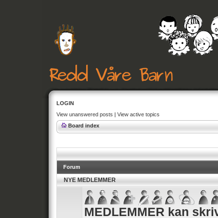
LOGIN
View unanswered posts
|
View active topics
Board index
Forum
NYE MEDLEMMER
MEDLEMMER kan skrive