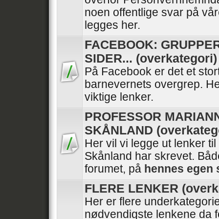
noen offentlige svar på vå
legges her.
FACEBOOK: GRUPPER
SIDER... (overkategori)
På Facebook er det et stor
barnevernets overgrep. He
viktige lenker.
PROFESSOR MARIAN
SKÅNLAND (overkatego
Her vil vi legge ut lenker ti
Skånland har skrevet. Båd
forumet, på
hennes egen 
FLERE LENKER (overka
Her er flere underkategori
nødvendigste lenkene da f