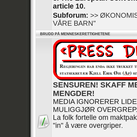
article 10.
Subforum:
>> ØKONOMIS
VÅRE BARN''
BRUDD PÅ MENNESKERETTIGHETENE
SENSUREN! SKAFF M
MENGDER!
MEDIA IGNORERER LID
MULIGGJØR OVERGREP
La folk fortelle om maktpak
"in" å være overgriper.