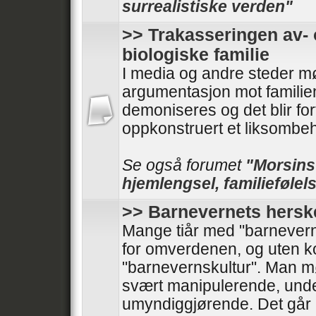
surrealistiske verden"
>> Trakasseringen av- 
biologiske familie
I media og andre steder mø
argumentasjon mot familie
demoniseres og det blir forf
oppkonstruert et liksombeh
Se også forumet
"Morsinst
hjemlengsel, familiefølels
>> Barnevernets hersk
Mange tiår med "barnevern
for omverdenen, og uten kont
"barnevernskultur". Man 
svært manipulerende, und
umyndiggjørende. Det går 