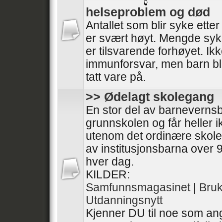
helseproblem og død
Antallet som blir syke ette
er svært høyt. Mengde syk
er tilsvarende forhøyet. I
immunforsvar, men barn bli
tatt vare på.
>> Ødelagt skolegang
En stor del av barneverns
grunnskolen og får heller 
utenom det ordinære skol
av institusjonsbarna over 9
hver dag.
KILDER:
Samfunnsmagasinet
|
Bru
Utdanningsnytt
Kjenner DU til noe som ang