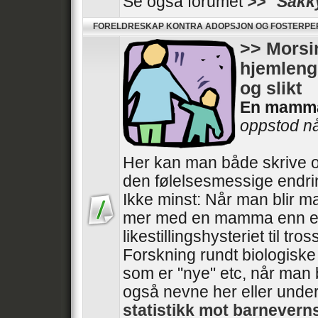
Se også forumet
>> ''Sakk
FORELDRESKAP KONTRA ADOPSJON OG FOSTERP
>> Morsin
hjemlengs
og slikt
En mamm
oppstod når
Her kan man både skrive o
den følelsesmessige endri
Ikke minst: Når man blir m
mer med en mamma enn e
likestillingshysteriet til tros
Forskning rundt biologisk
som er "nye" etc, når man 
også nevne her eller unde
statistikk mot barnever