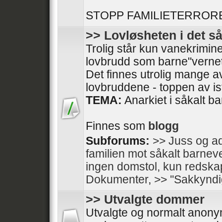
STOPP FAMILIETERRORE
>> Lovløsheten i det s
Trolig står kun vanekrimine
lovbrudd som barne"vernet
Det finnes utrolig mange av
lovbruddene - toppen av isfj
TEMA:
Anarkiet i såkalt b
Finnes som
blogg
Subforums:
>> Juss og ad
familien mot såkalt barnev
ingen domstol, kun redska
Dokumenter
,
>> ''Sakkyndi
>> Utvalgte dommer
Utvalgte og normalt anon