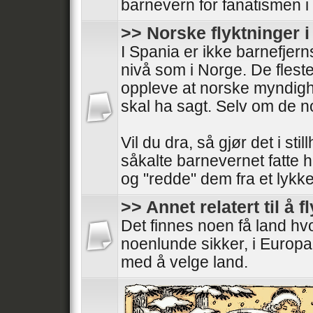
barnevern for fanatismen i
>> Norske flyktninger 
I Spania er ikke barnefjer
nivå som i Norge. De fleste
oppleve at norske myndigh
skal ha sagt. Selv om de 
Vil du dra, så gjør det i stil
såkalte barnevernet fatte 
og "redde" dem fra et lykkeli
>> Annet relatert til å f
Det finnes noen få land h
noenlunde sikker, i Europa
med å velge land.