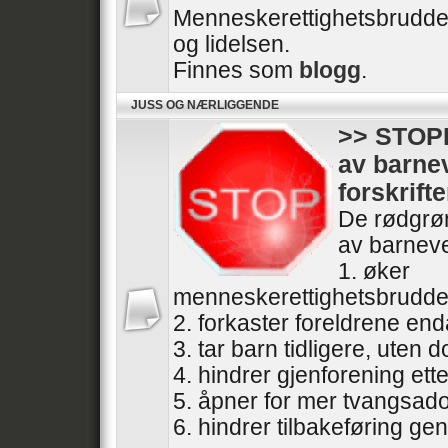
Menneskerettighetsbrudde
og lidelsen.
Finnes som
blogg
.
JUSS OG NÆRLIGGENDE
>> STOPP
av barne
forskrifte
De rødgrøn
av barneve
1. øker
menneskerettighetsbrudde
2. forkaster foreldrene end
3. tar barn tidligere, uten
4. hindrer gjenforening ette
5. åpner for mer tvangsad
6. hindrer tilbakeføring gen