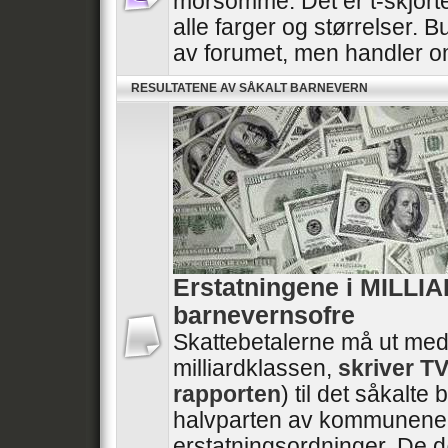
morsomme. Det er t-skjorte
alle farger og størrelser. B
av forumet, men handler 
RESULTATENE AV SÅKALT BARNEVERN
Erstatningene i MILLI
barnevernsofre
Skattebetalerne må ut med
milliardklassen,
skriver T
rapporten
) til det såkalt
halvparten av kommunene 
erstatningsordninger. De