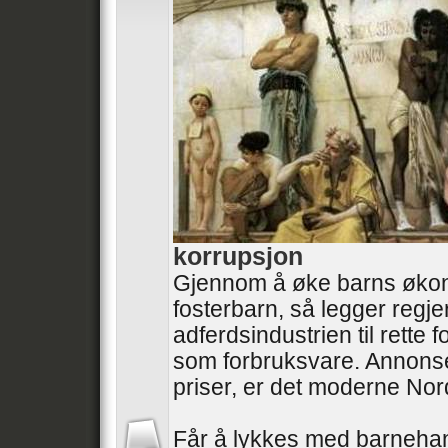
korrupsjon
Gjennom å øke barns øko
fosterbarn, så legger regj
adferdsindustrien til rette
som forbruksvare. Annonse
priser, er det moderne No
Får å lykkes med barneha