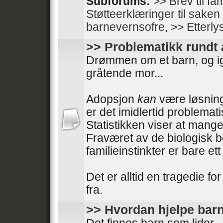
Subforums:
>> Brev til fam
Støtteerklæringer til sake
barnevernsofre
,
>> Etterly
>> Problematikk rundt
Drømmen om et barn, og i
gråtende mor...
Adopsjon
kan
være løsning
er det imidlertid problemati
Statistikken viser at mange
Fraværet av de biologisk 
familieinstinkter er bare e
Det er alltid en tragedie fo
fra.
>> Hvordan hjelpe barn