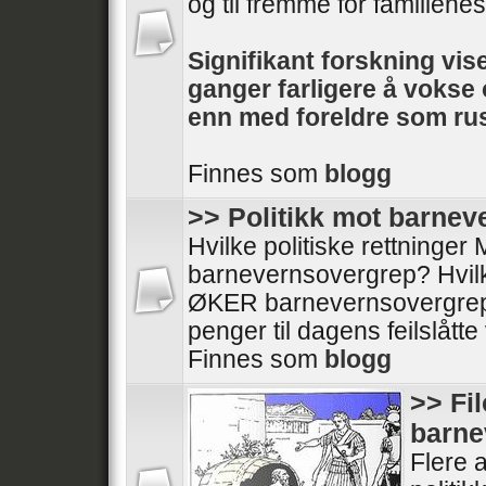
og til fremme for familienes 
Signifikant forskning vise
ganger farligere å voks
enn med foreldre som rus
Finnes som
blogg
>> Politikk mot barne
Hvilke politiske rettninge
barnevernsovergrep? Hvilke
ØKER barnevernsovergrep
penger til dagens feilslått
Finnes som
blogg
>> Fi
barne
Flere a