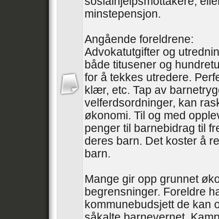
sosialhjelpsmottakere, ell
minstepensjon.
Angående foreldrene:
Advokatutgifter og utredni
både titusener og hundretu
for å tekkes utredere. Perfe
klær, etc. Tap av barnetry
velferdsordninger, kan ras
økonomi. Til og med oppleve
penger til barnebidrag til 
deres barn. Det koster å re
barn.
Mange gir opp grunnet øk
begrensninger. Foreldre ha
kommunebudsjett de kan o
såkalte barnevernet. Kampe