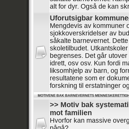
alt for dyr. Også de kan skr
Uforutsigbar kommun
Mengdevis av kommuner o
sjokkoverskridelser av bud
såkalte barnevernet. Dette
skoletilbudet. Utkantskoler
begrenses. Det går utover he
idrett, osv osv. Kun fordi 
liksomhjelp av barn, og for
resultatene som er dokumen
forskning til erstatninger 
MOTIVENE BAK BARNEVERNETS MENNESKERETTIG
>> Motiv bak systemat
mot familien
Hvorfor kan massive overg
pågå?