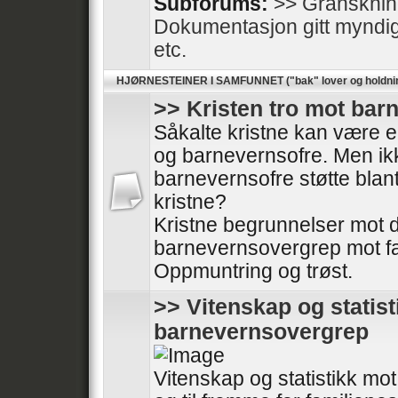
Subforums:
>> Gransknin
Dokumentasjon gitt myndighe
etc.
HJØRNESTEINER I SAMFUNNET ("bak" lover og holdni
>> Kristen tro mot ba
Såkalte kristne kan være en
og barnevernsofre. Men ikk
barnevernsofre støtte blan
kristne?
Kristne begrunnelser mot
barnevernsovergrep mot fa
Oppmuntring og trøst.
>> Vitenskap og statis
barnevernsovergrep
Vitenskap og statistikk m