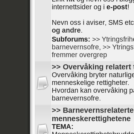
internettsider og i
e-post
!
Nevn oss i aviser, SMS etc
og andre
.
Subforums:
>> Ytringsfri
barnevernsofre
,
>> Ytrings
fremmer overgrep
>> Overvåking relatert 
Overvåking bryter naturli
menneskelige rettigheter.
Hvordan kan overvåking på
barnevernsofre.
>> Barnevernsrelaterte
menneskerettighetene
TEMA: