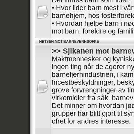
Det finnes barn som lider.
• Hvor lider barn mest i vå
barnehjem, hos fosterforel
• Hvordan hjelpe barn i nø
mot barn, foreldre og famil
HETSEN MOT BARNEVERNSOFRE
>> Sjikanen mot barne
Maktmennesker og kyniske 
ingen ting når de agerer nyt
barnefjernindustrien, i ka
Incestbeskyldninger, besk
grove forvrengninger av tin
virkemidler fra såk. barnev
Det minner om hvordan jød
grupper har blitt gjort til sy
ofret for andres interesse.