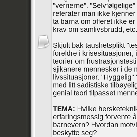
"vernerne". "Selvfølgelige" 
referater man ikke kjenner 
ta barna om offeret ikke er
krav om samlivsbrudd, etc
Skjult bak taushetsplikt "te
foreldre i krisesituasjoner, 
teorier om frustrasjonstesti
sjikanere mennesker i de 
livssituasjoner. "Hyggelig"
med litt sadistiske tilbøyel
genial teori tilpasset men
TEMA:
Hvilke hersketekni
erfaringsmessig forvente å
barnevern? Hvordan motvir
beskytte seg?