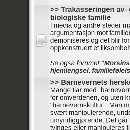
>> Trakasseringen av- 
biologiske familie
I media og andre steder mø
argumentasjon mot familie
demoniseres og det blir forf
oppkonstruert et liksombeh
Se også forumet
"Morsinst
hjemlengsel, familiefølels
>> Barnevernets hersk
Mange tiår med "barnevern
for omverdenen, og uten kont
"barnevernskultur". Man 
svært manipulerende, und
umyndiggjørende. Det går 
tvinges eller manipuleres til