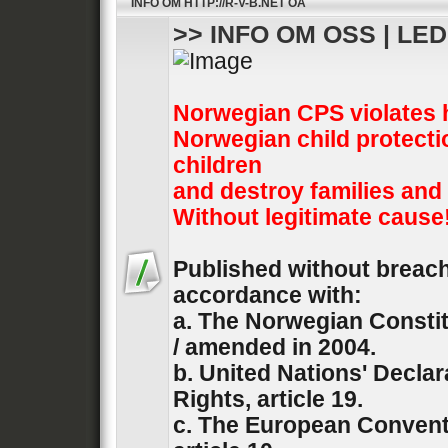
INFO OM HTTP://R-V-B.NET OA
>> INFO OM OSS | LE
Norwegian CPS violates 
Norwegian child protecti
children
and destroy families and
Without legitimate cause
Published without breach 
accordance with:
a. The Norwegian Constit
/ amended in 2004.
b. United Nations' Decla
Rights, article 19.
c. The European Convent