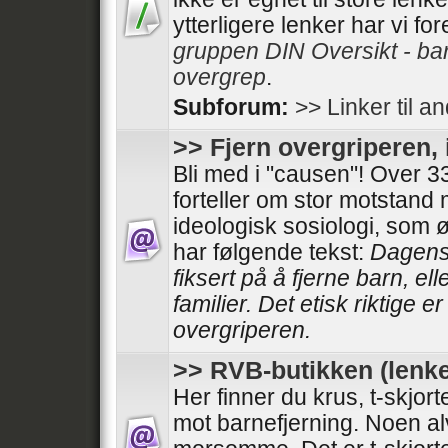
ytterligere lenker har vi fo
gruppen DIN Oversikt - ba
overgrep
.
Subforum:
>> Linker til a
>> Fjern overgriperen, 
Bli med i "causen"! Over
forteller om stor motstand
ideologisk sosiologi, som 
har følgende tekst:
Dagens 
fiksert på å fjerne barn, el
familier. Det etisk riktige e
overgriperen.
>> RVB-butikken (lenke
Her finner du krus, t-skjor
mot barnefjerning. Noen al