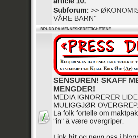
article 10.
Subforum:
>> ØKONOMIS
VÅRE BARN''
BRUDD PÅ MENNESKERETTIGHETENE
SENSUREN! SKAFF M
MENGDER!
MEDIA IGNORERER LID
MULIGGJØR OVERGREP
La folk fortelle om maktpak
"in" å være overgriper.
Link
hit
og nevn oss i blogg