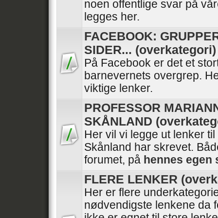
noen offentlige svar på vå
legges her.
FACEBOOK: GRUPPER
SIDER... (overkategori)
På Facebook er det et stor
barnevernets overgrep. He
viktige lenker.
PROFESSOR MARIAN
SKÅNLAND (overkatego
Her vil vi legge ut lenker ti
Skånland har skrevet. Båd
forumet, på
hennes egen 
FLERE LENKER (overka
Her er flere underkategori
nødvendigste lenkene da f
ikke er egnet til store lenk