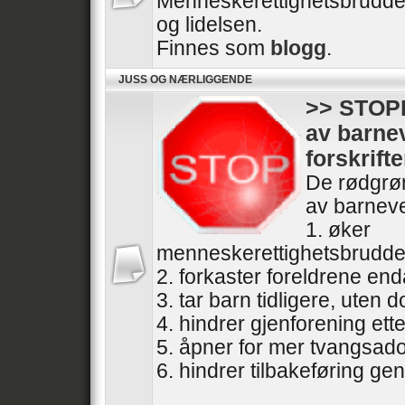
Menneskerettighetsbrudde
og lidelsen.
Finnes som
blogg
.
JUSS OG NÆRLIGGENDE
>> STOPP
av barne
forskrifte
De rødgrøn
av barneve
1. øker
menneskerettighetsbrudde
2. forkaster foreldrene end
3. tar barn tidligere, uten
4. hindrer gjenforening ette
5. åpner for mer tvangsad
6. hindrer tilbakeføring gen