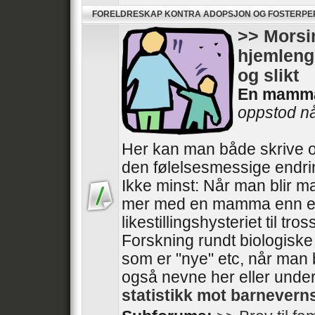
FORELDRESKAP KONTRA ADOPSJON OG FOSTERP
>> Morsin
hjemlengs
og slikt
En mamm
oppstod når
Her kan man både skrive o
den følelsesmessige endri
Ikke minst: Når man blir m
mer med en mamma enn e
likestillingshysteriet til tros
Forskning rundt biologisk
som er "nye" etc, når man 
også nevne her eller unde
statistikk mot barnever