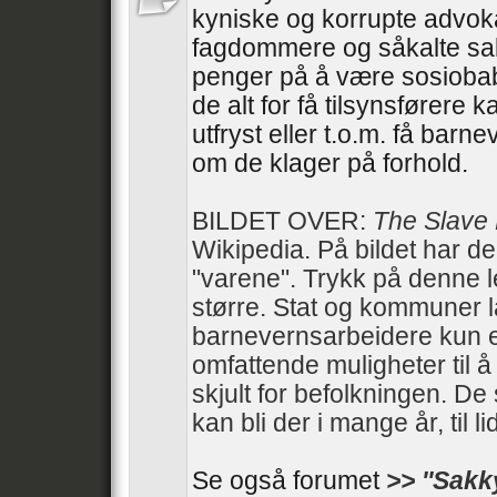
kyniske og korrupte advoka
fagdommere og såkalte sa
penger på å være sosiobab
de alt for få tilsynsførere 
utfryst eller t.o.m. få barn
om de klager på forhold.
BILDET OVER:
The Slave
Wikipedia. På bildet har d
"varene". Trykk på denne 
større. Stat og kommuner 
barnevernsarbeidere kun e
omfattende muligheter til 
skjult for befolkningen. De 
kan bli der i mange år, til li
Se også forumet
>> ''Sakk