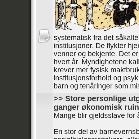
systematisk fra det såkalt
institusjoner. De flykter hjem
venner og bekjente. Det er 
hvert år. Myndighetene kal
krever mer fysisk maktbru
institusjonsforhold og psyki
barn og tenåringer som mistr
>> Store personlige utg
ganger økonomisk ruin
Mange blir gjeldsslave for 
En stor del av barnevernsb