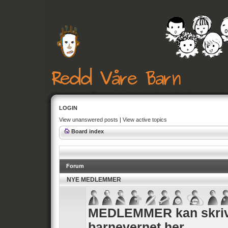
LOGIN
View unanswered posts
|
View active topics
Board index
Forum
NYE MEDLEMMER
MEDLEMMER kan skrive
barnevernet her