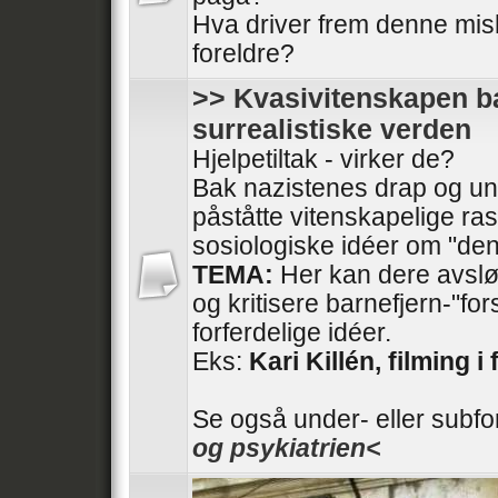
Hva driver frem denne mis
foreldre?
>> Kvasivitenskapen ba
surrealistiske verden
Hjelpetiltak - virker de?
Bak nazistenes drap og und
påståtte vitenskapelige ras
sosiologiske idéer om "den
TEMA:
Her kan dere avslør
og kritisere barnefjern-"fo
forferdelige idéer.
Eks:
Kari Killén, filming i 
Se også under- eller subf
og psykiatrien<