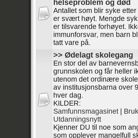
helseproblem og død
Antallet som blir syke ette
er svært høyt. Mengde syk
er tilsvarende forhøyet. I
immunforsvar, men barn bli
tatt vare på.
>> Ødelagt skolegang
En stor del av barneverns
grunnskolen og får heller 
utenom det ordinære skol
av institusjonsbarna over 9
hver dag.
KILDER:
Samfunnsmagasinet
|
Bru
Utdanningsnytt
Kjenner DU til noe som ang
som opplever mangelfull sk