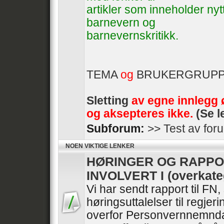
artikler som inneholder ny
barnevern og
barnevernskritikk.
TEMA
og
BRUKERGRUP
Sletting
av egne innlegg 
og aksepteres ikke.
(Se l
Subforum:
>> Test av for
NOEN VIKTIGE LENKER
HØRINGER OG RAPPO
INVOLVERT I (overkate
Vi har sendt rapport til FN
høringsuttalelser til regje
overfor Personvernnemnda 