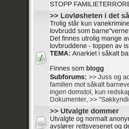
STOPP FAMILIETERRORE
>> Lovløsheten i det s
Trolig står kun vanekrimine
lovbrudd som barne"vernet
Det finnes utrolig mange av
lovbruddene - toppen av isfj
TEMA:
Anarkiet i såkalt b
Finnes som
blogg
Subforums:
>> Juss og ad
familien mot såkalt barnev
ingen domstol, kun redska
Dokumenter
,
>> ''Sakkyndi
>> Utvalgte dommer
Utvalgte og normalt anon
avslører rettsvesenet og de