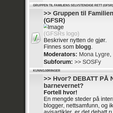
GRUPPEN TIL FAMILIENS SELVSTENDIGE RETT (GFSR
>> Gruppen til Familie
(GFSR)
(GFSRs logo)
Beskriver nytten
de
gjør.
Finnes som
blogg
.
Moderators:
Mona Lygre
,
Subforum:
>> SOSFy
KUNNGJØRINGER
>> Hvor? DEBATT PÅ 
barnevernet?
Fortell hvor!
En mengde steder på intern
blogger, nettsamfunn, og ik
avisartikler, er det debatt 