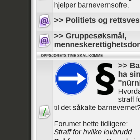
hjelper barnevernsofre.
>> Politiets og rettsves
>> Gruppesøksmål,
menneskerettighetsdo
OPPGJØRETS TIME SKAL KOMME
>> Ba
ha si
''nür
Hvorda
straff 
til det såkalte barnevernet
Forumet hette tidligere:
Straff for hvilke lovbrudd