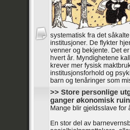
systematisk fra det såkalt
institusjoner. De flykter hjem
venner og bekjente. Det er 
hvert år. Myndighetene kal
krever mer fysisk maktbru
institusjonsforhold og psyki
barn og tenåringer som mistr
>> Store personlige utg
ganger økonomisk ruin
Mange blir gjeldsslave for 
En stor del av barnevernsb