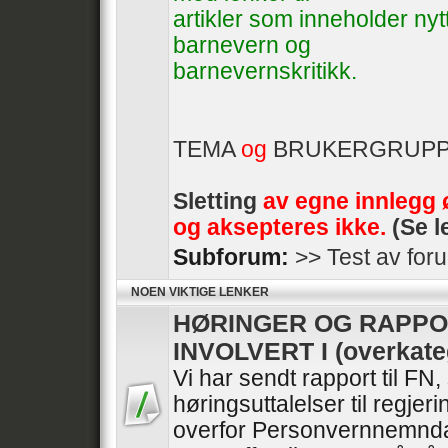
artikler som inneholder ny
barnevern og
barnevernskritikk.
TEMA
og
BRUKERGRUP
Sletting
av egne innlegg 
og aksepteres ikke.
(Se l
Subforum:
>> Test av for
NOEN VIKTIGE LENKER
HØRINGER OG RAPPO
INVOLVERT I (overkate
Vi har sendt rapport til FN
høringsuttalelser til regje
overfor Personvernnemnda 