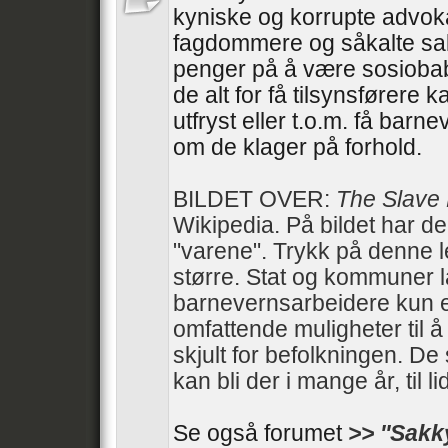
kyniske og korrupte advoka
fagdommere og såkalte sa
penger på å være sosiobab
de alt for få tilsynsførere 
utfryst eller t.o.m. få barn
om de klager på forhold.
BILDET OVER:
The Slave
Wikipedia. På bildet har d
"varene". Trykk på denne 
større. Stat og kommuner 
barnevernsarbeidere kun e
omfattende muligheter til 
skjult for befolkningen. De 
kan bli der i mange år, til li
Se også forumet
>> ''Sakk