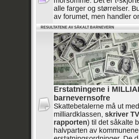
morsomme. Det er t-skjorte
alle farger og størrelser. B
av forumet, men handler 
RESULTATENE AV SÅKALT BARNEVERN
Erstatningene i MILLI
barnevernsofre
Skattebetalerne må ut med
milliardklassen,
skriver T
rapporten
) til det såkalt
halvparten av kommunene 
erstatningsordninger. De