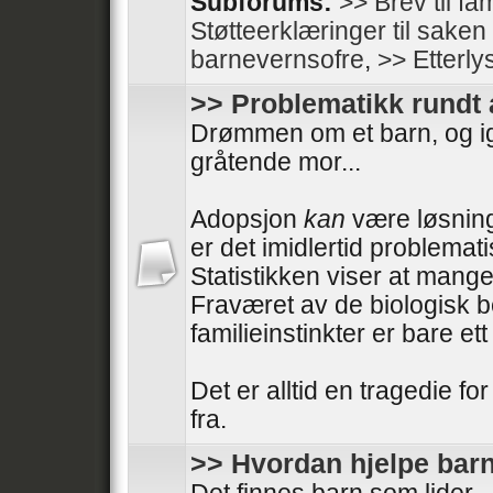
Subforums:
>> Brev til fam
Støtteerklæringer til sake
barnevernsofre
,
>> Etterly
>> Problematikk rundt
Drømmen om et barn, og i
gråtende mor...
Adopsjon
kan
være løsning
er det imidlertid problemati
Statistikken viser at mange
Fraværet av de biologisk 
familieinstinkter er bare e
Det er alltid en tragedie fo
fra.
>> Hvordan hjelpe barn