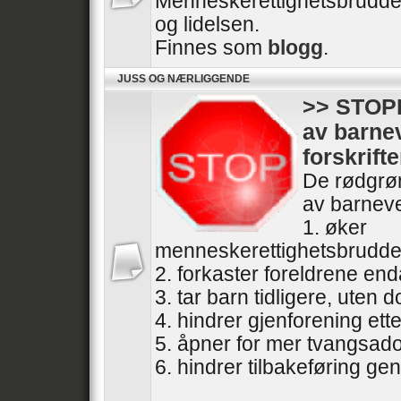
Menneskerettighetsbrudde
og lidelsen.
Finnes som
blogg
.
JUSS OG NÆRLIGGENDE
>> STOPP
av barne
forskrifte
De rødgrøn
av barneve
1. øker
menneskerettighetsbrudde
2. forkaster foreldrene end
3. tar barn tidligere, uten
4. hindrer gjenforening ette
5. åpner for mer tvangsad
6. hindrer tilbakeføring gen