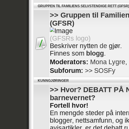
GRUPPEN TIL FAMILIENS SELVSTENDIGE RETT (GFSR
>> Gruppen til Familie
(GFSR)
(GFSRs logo)
Beskriver nytten
de
gjør.
Finnes som
blogg
.
Moderators:
Mona Lygre
,
Subforum:
>> SOSFy
KUNNGJØRINGER
>> Hvor? DEBATT PÅ 
barnevernet?
Fortell hvor!
En mengde steder på intern
blogger, nettsamfunn, og ik
avisartikler, er det debatt 