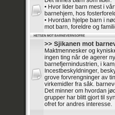
Det finnes barn som lider.
• Hvor lider barn mest i vå
barnehjem, hos fosterforel
• Hvordan hjelpe barn i nø
mot barn, foreldre og famil
HETSEN MOT BARNEVERNSOFRE
>> Sjikanen mot barne
Maktmennesker og kyniske 
ingen ting når de agerer nyt
barnefjernindustrien, i ka
Incestbeskyldninger, besk
grove forvrengninger av tin
virkemidler fra såk. barnev
Det minner om hvordan jød
grupper har blitt gjort til sy
ofret for andres interesse.