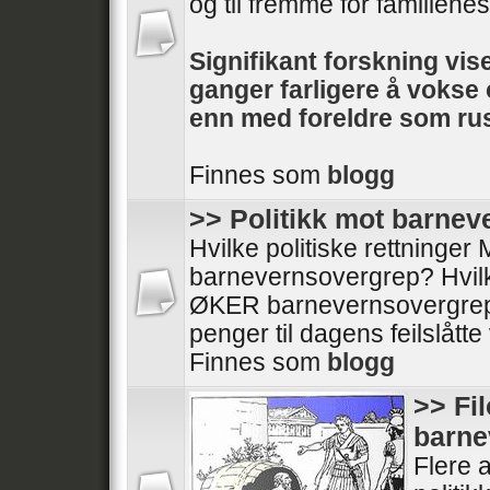
og til fremme for familienes 
Signifikant forskning vise
ganger farligere å voks
enn med foreldre som rus
Finnes som
blogg
>> Politikk mot barne
Hvilke politiske rettninge
barnevernsovergrep? Hvilke
ØKER barnevernsovergrep
penger til dagens feilslått
Finnes som
blogg
>> Fi
barne
Flere a