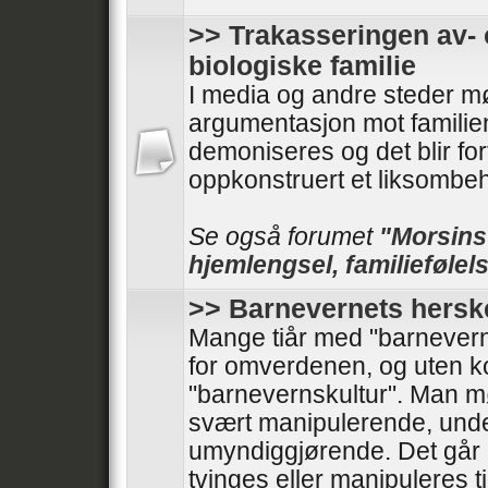
>> Trakasseringen av- 
biologiske familie
I media og andre steder mø
argumentasjon mot familie
demoniseres og det blir forf
oppkonstruert et liksombeh
Se også forumet
"Morsinst
hjemlengsel, familiefølels
>> Barnevernets hersk
Mange tiår med "barnevern
for omverdenen, og uten kont
"barnevernskultur". Man 
svært manipulerende, und
umyndiggjørende. Det går 
tvinges eller manipuleres til