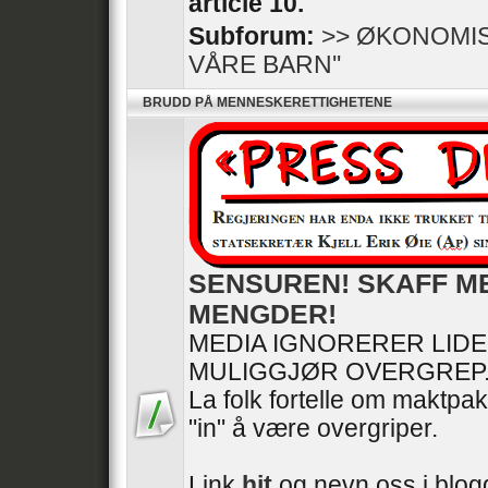
article 10.
Subforum:
>> ØKONOMIS
VÅRE BARN''
BRUDD PÅ MENNESKERETTIGHETENE
SENSUREN! SKAFF M
MENGDER!
MEDIA IGNORERER LID
MULIGGJØR OVERGREP
La folk fortelle om maktpak
"in" å være overgriper.
Link
hit
og nevn oss i blogg