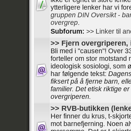
ytterligere lenker har vi fo
gruppen DIN Oversikt - ba
overgrep
.
Subforum:
>> Linker til a
>> Fjern overgriperen, 
Bli med i "causen"! Over
forteller om stor motstand
ideologisk sosiologi, som 
har følgende tekst:
Dagens 
fiksert på å fjerne barn, el
familier. Det etisk riktige e
overgriperen.
>> RVB-butikken (lenke
Her finner du krus, t-skjor
mot barnefjerning. Noen al