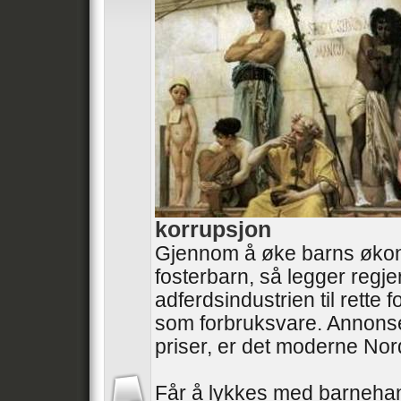
korrupsjon
Gjennom å øke barns øko
fosterbarn, så legger regj
adferdsindustrien til rette
som forbruksvare. Annonse
priser, er det moderne No
Får å lykkes med barneha