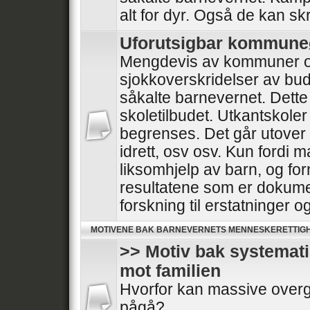
alt for dyr. Også de kan skr
Uforutsigbar kommun
Mengdevis av kommuner o
sjokkoverskridelser av bud
såkalte barnevernet. Dette
skoletilbudet. Utkantskoler
begrenses. Det går utover he
idrett, osv osv. Kun fordi 
liksomhjelp av barn, og for
resultatene som er dokumen
forskning til erstatninger 
MOTIVENE BAK BARNEVERNETS MENNESKERETTIG
>> Motiv bak systemat
mot familien
Hvorfor kan massive overg
pågå?