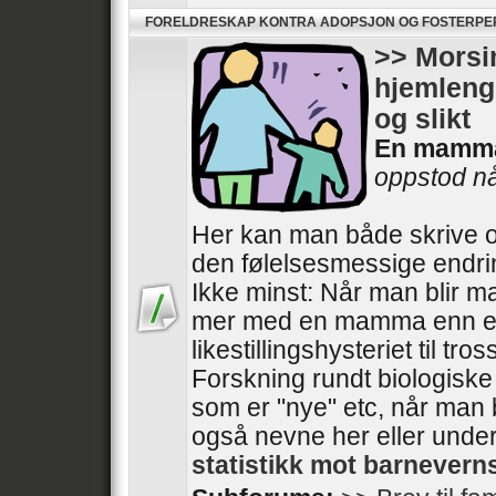
FORELDRESKAP KONTRA ADOPSJON OG FOSTERP
>> Morsin
hjemlengs
og slikt
En mamm
oppstod når
Her kan man både skrive o
den følelsesmessige endri
Ikke minst: Når man blir m
mer med en mamma enn e
likestillingshysteriet til tros
Forskning rundt biologisk
som er "nye" etc, når man 
også nevne her eller unde
statistikk mot barnever