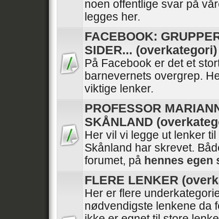
noen offentlige svar på vå
legges her.
FACEBOOK: GRUPPER
SIDER... (overkategori)
På Facebook er det et stor
barnevernets overgrep. He
viktige lenker.
PROFESSOR MARIAN
SKÅNLAND (overkatego
Her vil vi legge ut lenker ti
Skånland har skrevet. Båd
forumet, på
hennes egen 
FLERE LENKER (overka
Her er flere underkategori
nødvendigste lenkene da f
ikke er egnet til store lenk