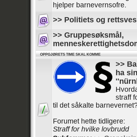
hjelper barnevernsofre.
>> Politiets og rettsves
>> Gruppesøksmål,
menneskerettighetsdo
OPPGJØRETS TIME SKAL KOMME
>> Ba
ha si
''nür
Hvorda
straff 
til det såkalte barnevernet
Forumet hette tidligere:
Straff for hvilke lovbrudd