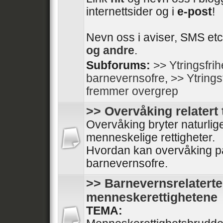
internettsider og i
e-post
!
Nevn oss i aviser, SMS etc
og andre
.
Subforums:
>> Ytringsfri
barnevernsofre
,
>> Ytrings
fremmer overgrep
>> Overvåking relatert 
Overvåking bryter naturli
menneskelige rettigheter.
Hvordan kan overvåking på
barnevernsofre.
>> Barnevernsrelaterte
menneskerettighetene
TEMA: