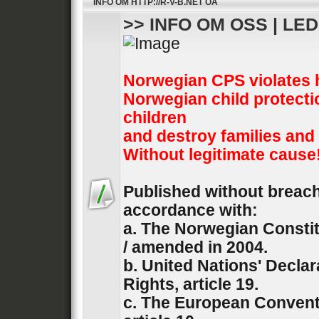
INFO OM HTTP://R-V-B.NET OA
>> INFO OM OSS | LE
Norwegian CPS violates 
Norwegian child protecti
children
and destroy families and
Without legitimate cause
Published without breach 
accordance with:
a. The Norwegian Constit
/ amended in 2004.
b. United Nations' Decla
Rights, article 19.
c. The European Convent