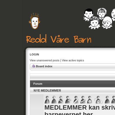
LOGIN
View unanswered posts
|
View active topics
Board index
Forum
NYE MEDLEMMER
MEDLEMMER kan skrive
barnevernet her