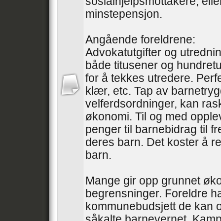
sosialhjelpsmottakere, ell
minstepensjon.
Angående foreldrene:
Advokatutgifter og utredni
både titusener og hundretu
for å tekkes utredere. Perfe
klær, etc. Tap av barnetry
velferdsordninger, kan ras
økonomi. Til og med oppleve
penger til barnebidrag til 
deres barn. Det koster å re
barn.
Mange gir opp grunnet øk
begrensninger. Foreldre ha
kommunebudsjett de kan o
såkalte barnevernet. Kampe