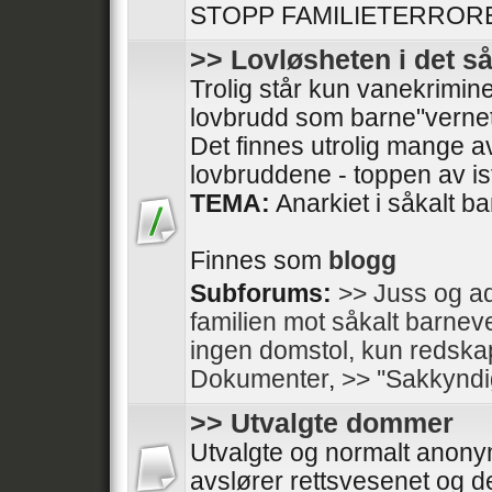
STOPP FAMILIETERRORE
>> Lovløsheten i det s
Trolig står kun vanekrimine
lovbrudd som barne"vernet
Det finnes utrolig mange av
lovbruddene - toppen av isfj
TEMA:
Anarkiet i såkalt b
Finnes som
blogg
Subforums:
>> Juss og ad
familien mot såkalt barnev
ingen domstol, kun redska
Dokumenter
,
>> ''Sakkyndi
>> Utvalgte dommer
Utvalgte og normalt anon
avslører rettsvesenet og de