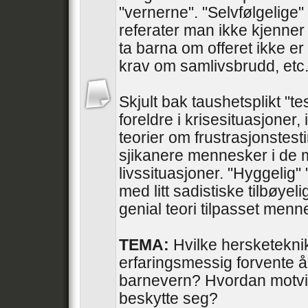
"vernerne". "Selvfølgelige" 
referater man ikke kjenner 
ta barna om offeret ikke er
krav om samlivsbrudd, etc
Skjult bak taushetsplikt "te
foreldre i krisesituasjoner, 
teorier om frustrasjonstesti
sjikanere mennesker i de 
livssituasjoner. "Hyggelig"
med litt sadistiske tilbøyel
genial teori tilpasset men
TEMA:
Hvilke hersketekni
erfaringsmessig forvente å
barnevern? Hvordan motvir
beskytte seg?