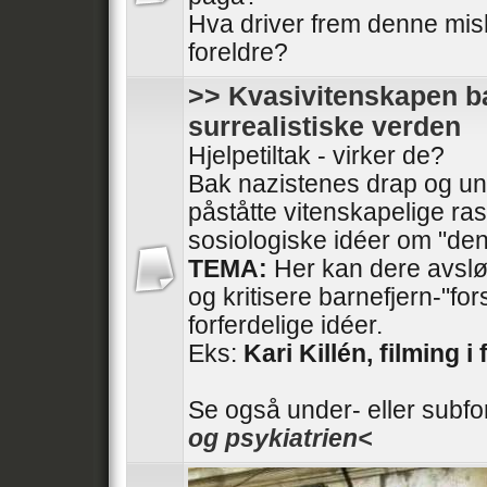
Hva driver frem denne mis
foreldre?
>> Kvasivitenskapen ba
surrealistiske verden
Hjelpetiltak - virker de?
Bak nazistenes drap og und
påståtte vitenskapelige ras
sosiologiske idéer om "den
TEMA:
Her kan dere avslør
og kritisere barnefjern-"fo
forferdelige idéer.
Eks:
Kari Killén, filming i 
Se også under- eller subf
og psykiatrien<