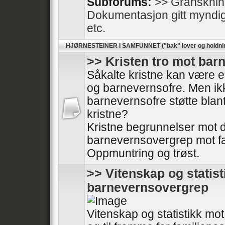
Subforums:
>> Gransknin
Dokumentasjon gitt myndighe
etc.
HJØRNESTEINER I SAMFUNNET ("bak" lover og holdni
>> Kristen tro mot ba
Såkalte kristne kan være en
og barnevernsofre. Men ikk
barnevernsofre støtte blan
kristne?
Kristne begrunnelser mot
barnevernsovergrep mot fa
Oppmuntring og trøst.
>> Vitenskap og statis
barnevernsovergrep
Vitenskap og statistikk m