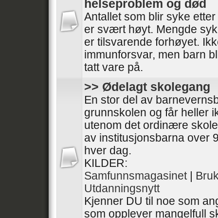
helseproblem og død
Antallet som blir syke ette
er svært høyt. Mengde syk
er tilsvarende forhøyet. I
immunforsvar, men barn bli
tatt vare på.
>> Ødelagt skolegang
En stor del av barneverns
grunnskolen og får heller 
utenom det ordinære skol
av institusjonsbarna over 9
hver dag.
KILDER:
Samfunnsmagasinet
|
Bru
Utdanningsnytt
Kjenner DU til noe som ang
som opplever mangelfull sk